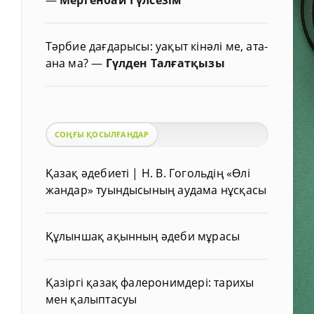
Тәрбие дағдарысы: уақыт кінәлі ме, ата-
ана ма?
—
Гүлден Талғатқызы
СОҢҒЫ ҚОСЫЛҒАНДАР
Қазақ әдебиеті | Н. В. Гогольдің «Өлі
жандар» туындысының аудама нұсқасы
Құлыншақ ақынның әдеби мұрасы
Қазіргі қазақ фалеронимдері: тарихы
мен қалыптасуы