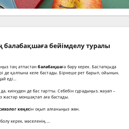
ың балабақшаға бейімделу туралы
аңыз таң атпастан
балабақша
ға бару керек. Бастапқыда
әрі де қалпына келе бастады. Бірнеше рет барып, ойынын,
й еді...
 да, киінуден де бас тартты. Себебін сұрадыңыз, жауап –
өз жастар моншақтап аға бастады.
сихолог кеңес
ін оқып алғаныңыз жөн.
болу керек, мәселенің....