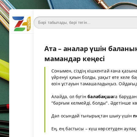
Ата – аналар үшін балан
мамандар кеңесі
Сонымен, сіздің кішкентай ғана қазын
үйренуі қиын болды, уақыт өте келе б
өзін ұстауын тамашаладыңыз. Ойдағыда
Алайда, ол бүгін
балабақша
ға барудан
"барғым келмейді, болды". Әдетінше к
Дәл осындай тығырықтан шығу үшін
п
Ең, ең бастысы – күш көрсетуден аулақ 