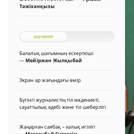
Тәжіханқызы
ӘҢГІМЕЛЕР
Балалық шағымның ескерткіші
—
Мейіржан Жылқыбай
Экран ар жағындағы өмір
Бүгінгі журналистің тіл мәдениеті,
сауаттылық әдебі және тіл шеберлігі
Жаңарған саябақ – халық игілігі
—
Мергенбай Гүлсезім