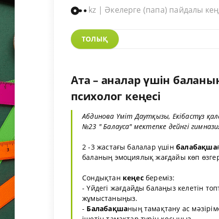
kz | Әкелерге (папа) пайдалы ке
ТОЛЫҚ
Ата – аналар үшін балан
психолог кеңесі
Абдинова Үміт Даутқызы,
Екібастұз
қал
№23 " Балауса"
мектеп
ке дейнгі
гимнази
2 -3 жастағы балалар үшін
балабақша
баланың эмоциялық
жағдай
ы көп
өзге
Сондықтан
кеңес
береміз:
- Үйдегі
жағдай
ды балаңыз келетін то
жұмыстаныңыз.
-
Балабақша
ның тамақтану ас мәзірі
ішетін тамақтар түрін қосыңыз