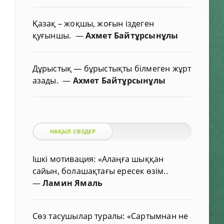
Қазақ – жоқшы, жоғын іздеген
қуғыншы.
—
Ахмет Байтұрсынұлы
Дұрыстық — бұрыстықты білмеген жұрт
азады.
—
Ахмет Байтұрсынұлы
НАҚЫЛ СӨЗДЕР
Ішкі мотивация: «Алаңға шыққан
сайын, болашақтағы ересек өзім..
—
Ламин Ямаль
Сөз тасушылар туралы: «Сартымнан не