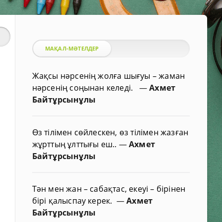
МАҚАЛ-МӘТЕЛДЕР
Жақсы нәрсенің жолға шығуы – жаман
нәрсенің соңынан келеді.
—
Ахмет
Байтұрсынұлы
Өз тілімен сөйлескен, өз тілімен жазған
жұрттың ұлттығы еш..
—
Ахмет
Байтұрсынұлы
Тән мен жан – сабақтас, екеуі – бірінен
бірі қалыспау керек.
—
Ахмет
Байтұрсынұлы