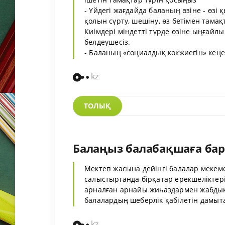
- Үйдегі жағдайда баланың өзіне - өзі
қолын сүрту, шешіну, өз бетімен тамақ
Киімдері міндетті түрде өзіне ыңғайл
белдеушесіз.
- Баланың «социалдық көкжиегін» кеңейт
kz
ТОЛЫҚ
Балаңыз балабақшаға ба
Мектеп жасына дейінгі балалар мекем
салыстырғанда бірқатар ерекшеліктер
арналған арнайы жиһаздармен жабдықт
балалардың шеберлік қабілетін дамытат
kz