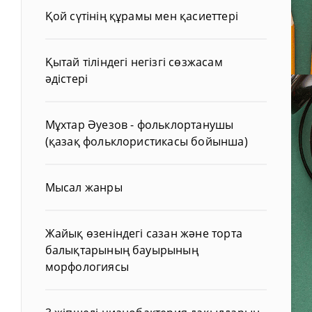
Қой сүтінің құрамы мен қасиеттері
Қытай тіліндегі негізгі сөзжасам
әдістері
Мұхтар Әуезов - фольклортанушы
(қазақ фольклористикасы бойынша)
Мысал жанры
Жайық өзеніндегі сазан және торта
балықтарының бауырының
морфологиясы