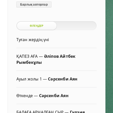
Барлық авторлар
ӨЛЕҢДЕР
Туған жердің үні
ҚАПЕЗ АҒА
—
Әліпов Айтбек
Рымбекұлы
Ауыл жолы 1
—
Сәрсенби Аян
Өткенде
—
Сәрсенби Аян
БАЛАҒА АРНАЛҒАН СЫР
—
Гүлзия