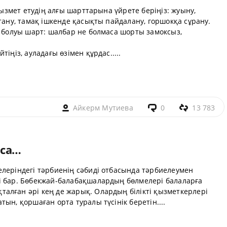
 қызмет етудің алғы шарттарына үйрете беріңіз: жуыну,
тану, тамақ ішкенде қасықты пайдалану, горшокқа сұрану.
ы болуы шарт: шалбар не болмаса шорты замоксыз,
іңіз, ауладағы өзімен құрдас.....
Айкерм Мутиева
0
13 783
рса…
елеріндегі тәрбиенің сәбиді отбасында тәрбиелеумен
і бар. Бөбекжай-балабақшалардың бөлмелері балаларға
алған әрі кең де жарық. Олардың білікті қызметкерлері
ын, қоршаған орта туралы түсінік беретін....