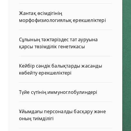
Жантақ өсімдігінің
морфофизиологиялық ерекшеліктері
Сұлының тәжтәріздес тат ауруына
қарсы төзімділік генетикасы
Кейбір сәндік балықтарды жасанды
көбейту ерекшеліктері
Түйе сүтінің иммуноглобулиндері
Ұйымдағы персоналды басқару және
оның тиімділігі