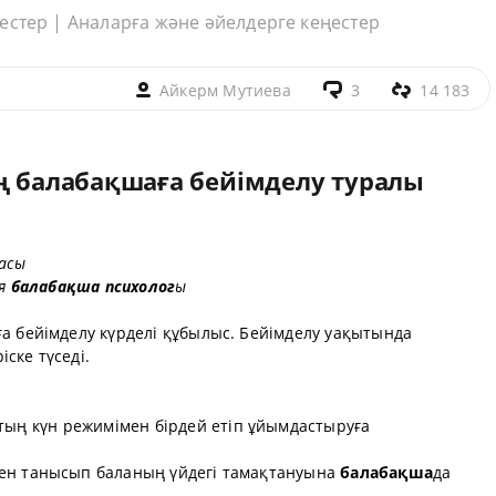
ңестер | Аналарға және әйелдерге кеңестер
Айкерм Мутиева
3
14 183
ың балабақшаға бейімделу туралы
а
сы
я
балабақша
психолог
ы
ға бейімделу күрделі құбылыс. Бейімделу уақытында
ріс
ке түседі.
птың күн
режим
імен бірдей етіп ұйымдастыруға
мен танысып баланың үйдегі тамақтануына
балабақша
да