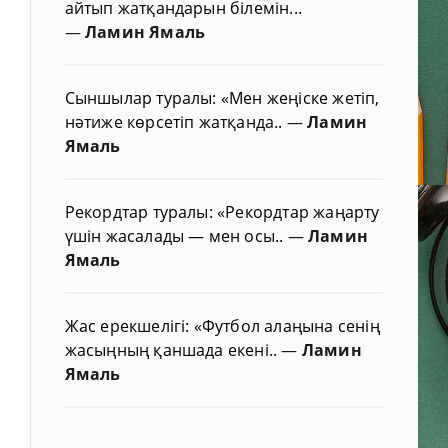
айтып жатқандарын білемін...
—
Ламин Ямаль
Сыншылар туралы: «Мен жеңіске жетіп,
нәтиже көрсетіп жатқанда..
—
Ламин
Ямаль
Рекордтар туралы: «Рекордтар жаңарту
үшін жасалады — мен осы..
—
Ламин
Ямаль
Жас ерекшелігі: «Футбол алаңына сенің
жасыңның қаншада екені..
—
Ламин
Ямаль