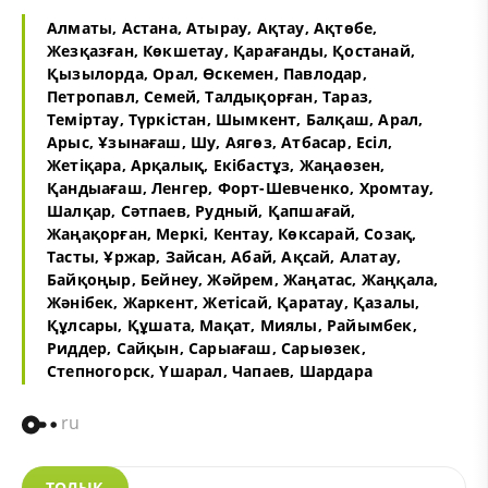
Алматы
,
Астана, Атырау
,
Ақтау, Ақтөбе
,
Жезқазған, Көкшетау
,
Қарағанды
,
Қостанай,
Қызылорда
,
Орал, Өскемен
,
Павлодар,
Петропавл
,
Семей
,
Талдықорған
,
Тараз
,
Теміртау, Түркістан
,
Шымкент
,
Балқаш
,
Арал
,
Арыс, Ұзынағаш
,
Шу, Аягөз
,
Атбасар, Есіл
,
Жетіқара, Арқалық
,
Екібастұз, Жаңаөзен
,
Қандыағаш, Ленгер
,
Форт-Шевченко, Хромтау
,
Шалқар, Сәтпаев
,
Рудный, Қапшағай
,
Жаңақорған, Меркі
,
Кентау, Көксарай
,
Созақ,
Тасты
,
Ұржар, Зайсан
,
Абай, Ақсай
,
Алатау,
Байқоңыр
,
Бейнеу, Жәйрем
,
Жаңатас, Жаңқала
,
Жәнібек, Жаркент
,
Жетісай, Қаратау
,
Қазалы,
Құлсары
,
Құшата, Мақат
,
Миялы, Райымбек
,
Риддер, Сайқын
,
Сарыағаш, Сарыөзек
,
Степногорск, Үшарал
,
Чапаев, Шардара
ru
ТОЛЫҚ