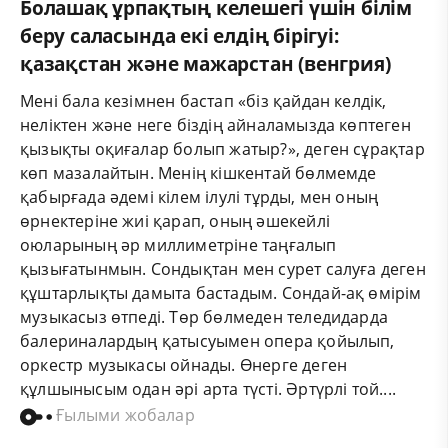
Болашақ ұрпақтың келешегі үшін білім
беру саласында екі елдің бірігуі:
қазақстан және мажарстан (венгрия)
Мені бала кезімнен бастап «біз қайдан келдік,
неліктен және неге біздің айналамызда көптеген
қызықты оқиғалар болып жатыр?», деген сұрақтар
көп мазалайтын. Менің кішкентай бөлмемде
қабырғада әдемі кілем ілулі тұрды, мен оның
өрнектеріне жиі қарап, оның әшекейлі
оюларының әр миллиметріне таңғалып
қызығатынмын. Сондықтан мен сурет салуға деген
құштарлықты дамыта бастадым. Сондай-ақ өмірім
музыкасыз өтпеді. Төр бөлмеден теледидарда
балериналардың қатысуымен опера қойылып,
оркестр музыкасы ойнады. Өнерге деген
құлшынысым одан әрі арта түсті. Әртүрлі той....
Ғылыми жобалар