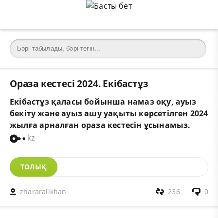
Ораза кестесі 2024. Екібастұз
Екібастұз қаласы бойынша намаз оқу, ауыз
бекіту және ауыз ашу уақыты көрсетілген 2024
жылға арналған ораза кестесін ұсынамыз.
kz
ТОЛЫҚ
zhararalikhan
236
0