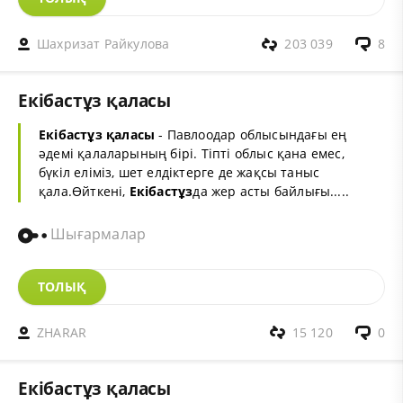
Шахризат Райкулова
203 039
8
Екібастұз қаласы
Екібастұз
қаласы
- Павлоодар облысындағы ең
әдемі қалаларының бірі. Тіпті облыс қана емес,
бүкіл еліміз, шет елдіктерге де жақсы таныс
қала.Өйткені,
Екібастұз
да жер асты байлығы.....
Шығармалар
ТОЛЫҚ
ZHARAR
15 120
0
Екібастұз қаласы