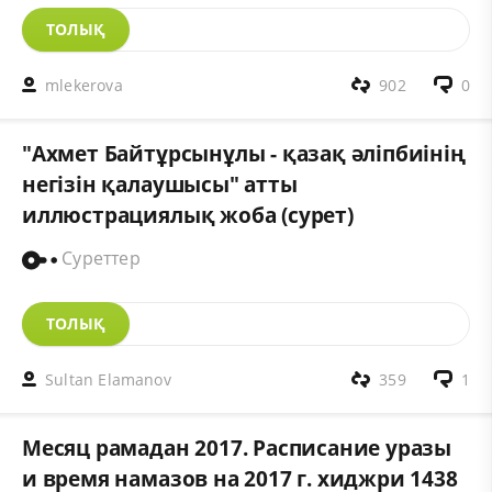
ТОЛЫҚ
mlekerova
902
0
"Ахмет Байтұрсынұлы - қазақ әліпбиінің
негізін қалаушысы" атты
иллюстрациялық жоба (сурет)
Суреттер
ТОЛЫҚ
Sultan Elamanov
359
1
Месяц рамадан 2017. Расписание уразы
и время намазов на 2017 г. хиджри 1438