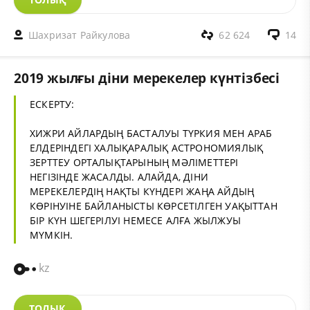
Шахризат Райкулова
62 624
14
2019 жылғы діни мерекелер күнтізбесі
ЕСКЕРТУ:
ХИЖРИ АЙЛАРДЫҢ БАСТАЛУЫ ТҮРКИЯ МЕН АРАБ
ЕЛДЕРІНДЕГІ ХАЛЫҚАРАЛЫҚ АСТРОНОМИЯЛЫҚ
ЗЕРТТЕУ ОРТАЛЫҚТАРЫНЫҢ МӘЛІМЕТТЕРІ
НЕГІЗІНДЕ ЖАСАЛДЫ. АЛАЙДА, ДІНИ
МЕРЕКЕЛЕРДІҢ НАҚТЫ КҮНДЕРІ ЖАҢА АЙДЫҢ
КӨРІНУІНЕ БАЙЛАНЫСТЫ КӨРСЕТІЛГЕН УАҚЫТТАН
БІР КҮН ШЕГЕРІЛУІ НЕМЕСЕ АЛҒА ЖЫЛЖУЫ
МҮМКІН.
kz
ТОЛЫҚ