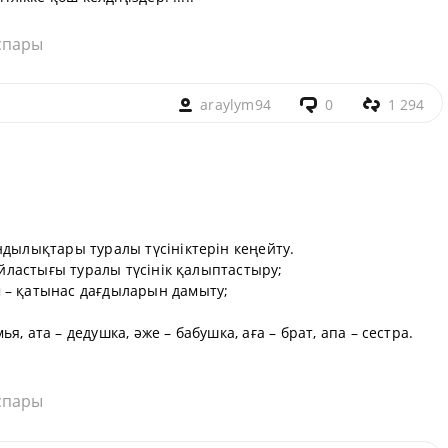
спары
araylym94
0
1 294
ндылықтары туралы түсініктерін кеңейту.
сыйластығы туралы түсінік қалыптастыру;
 – қатынас дағдыларын дамыту;
, ата – дедушка, әже – бабушка, аға – брат, апа – сестра.
спары