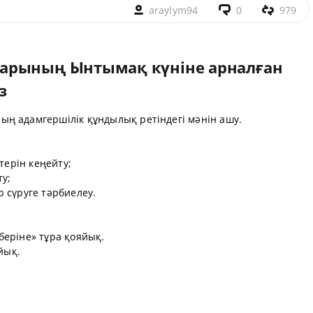
araylym94
0
979
арының Ынтымақ күніне арналған
з
ң адамгершілік құндылық ретіндегі мәнін ашу.
терін кеңейту;
у;
ір сүруге тәрбиелеу.
беріне» тұра қояйық.
йық.