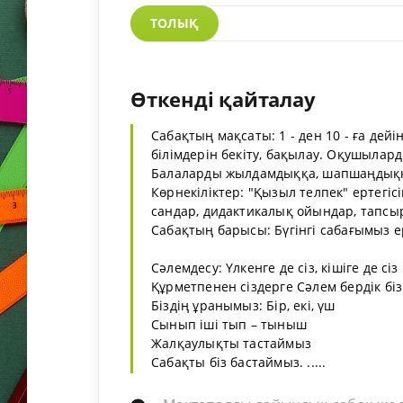
ТОЛЫҚ
Өткенді қайталау
Сабақтың мақсаты: 1 - ден 10 - ға дей
білімдерін бекіту, бақылау. Оқушылард
Балаларды жылдамдыққа, шапшаңдыққ
Көрнекіліктер: "Қызыл телпек" ертегісін
сандар, дидактикалық ойындар, тапсыр
Сабақтың барысы: Бүгінгі сабағымыз ер
Сәлемдесу: Үлкенге де сіз, кішіге де сіз
Құрметпенен сіздерге Сәлем бердік біз
Біздің ұранымыз: Бір, екі, үш
Сынып іші тып – тыныш
Жалқаулықты тастаймыз
Сабақты біз бастаймыз. .....