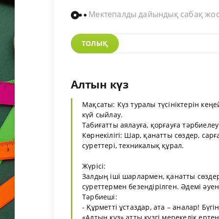
Мектепалды дайындық сабақ жо
ТОЛЫҚ
Алтын күз
Мақсаты: Күз туралы түсініктерін кеңе
күй сыйлау.
Табиғатты аялауға, қорғауға тәрбиелеу
Көрнекілігі: Шар, қанатты сөздер, са
суреттері, техникалық құрал.
Жүрісі:
Залдың іші шарлармен, қанатты сөзде
суреттермен безендірілген. Әдемі әу
Тәрбиеші:
- Құрметті ұстаздар, ата – аналар! Б
«Алтын күз» атты күзгі мерекелік ертеңгі