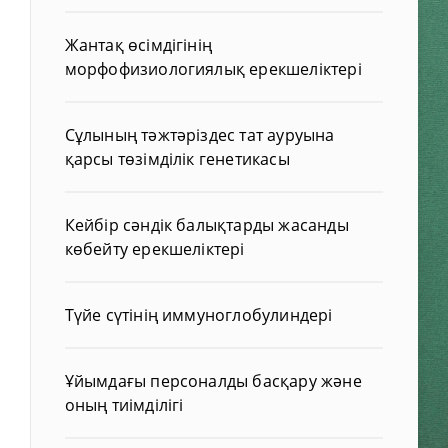
Жантақ өсімдігінің
морфофизиологиялық ерекшеліктері
Сұлының тәжтәріздес тат ауруына
қарсы төзімділік генетикасы
Кейбір сәндік балықтарды жасанды
көбейту ерекшеліктері
Түйе сүтінің иммуноглобулиндері
Ұйымдағы персоналды басқару және
оның тиімділігі