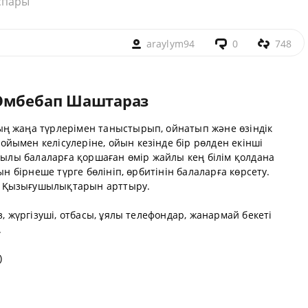
спары
araylym94
0
748
 Әмбебап Шаштараз
ң жаңа түрлерімен таныстырып, ойнатып және өзіндік
йымен келісулеріне, ойын кезінде бір рөлден екінші
рқылы балаларға қоршаған өмір жайлы кең білім қолдана
ын бірнеше түрге бөлініп, өрбитінін балаларға көрсету.
 Қызығушылықтарын арттыру.
з, жүргізуші, отбасы, ұялы телефондар, жанармай бекеті
.
)