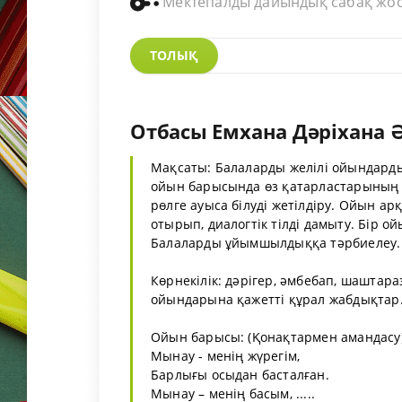
Мектепалды дайындық сабақ жо
ТОЛЫҚ
Отбасы Емхана Дәріхана
Мақсаты: Балаларды желілі ойындарды
ойын барысында өз қатарластарының о
рөлге ауыса білуді жетілдіру. Ойын а
отырып, диалогтік тілді дамыту. Бір ой
Балаларды ұйымшылдыққа тәрбиелеу.
Көрнекілік: дәрігер, әмбебап, шаштара
ойындарына қажетті құрал жабдықтар
Ойын барысы: (Қонақтармен амандасу
Мынау - менің жүрегім,
Барлығы осыдан басталған.
Мынау – менің басым, .....