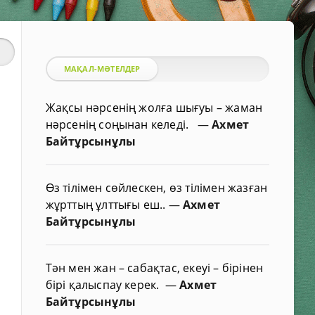
МАҚАЛ-МӘТЕЛДЕР
Жақсы нәрсенің жолға шығуы – жаман
нәрсенің соңынан келеді.
—
Ахмет
Байтұрсынұлы
Өз тілімен сөйлескен, өз тілімен жазған
жұрттың ұлттығы еш..
—
Ахмет
Байтұрсынұлы
Тән мен жан – сабақтас, екеуі – бірінен
бірі қалыспау керек.
—
Ахмет
Байтұрсынұлы