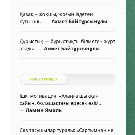
Қазақ – жоқшы, жоғын іздеген
қуғыншы.
—
Ахмет Байтұрсынұлы
Дұрыстық — бұрыстықты білмеген жұрт
азады.
—
Ахмет Байтұрсынұлы
НАҚЫЛ СӨЗДЕР
Ішкі мотивация: «Алаңға шыққан
сайын, болашақтағы ересек өзім..
—
Ламин Ямаль
Сөз тасушылар туралы: «Сартымнан не