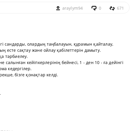
araylym94
0
671
інгі сандарды, олардың таңбалауын, құрамын қайталау,
ың есте сақтау және ойлау қабілеттерін дамыту.
а тәрбиелеу.
е салынған кейіпкерлерінің бейнесі, 1 - ден 10 - ға дейінгі
ма кедергілер.
екше, бізге қонақтар келді.
.