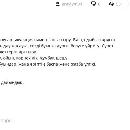
araylym94
0
551
ылу артикуляциясымен таныстыру. Басқа дыбыстардың
алдау жасауға, сөзді буынға дұрыс бөлуге үйрету. Сурет
леттерін арттыру.
у, ойын, көрнекілік, жұмбақ шешу.
буындар, жаңа әріптің баспа және жазба үлгісі.
қ дайындық.
спары