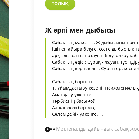
ТОЛЫҚ
Ж әрпі мен дыбысы
Сабақтың мақсаты: Ж дыбысының айт
ішінен айыра білуге, сөзге дыбыстық т
арқылы заттың атауын білу, ойлау қабі
Сабақтың әдісі: Сұрақ - жауап, түсіндір
Сабақтың көрнекілігі: Суреттер, кеспе 
Сабақтың барысы:
1. Ұйымдастыру кезеңі. Психологиялы
Амандасу үлкенге,
Тәрбиенің басы ғой.
Ал қанекей бәріміз,
Сәлем дейік үлкенге. .....
Мектепалды дайындық сабақ жо