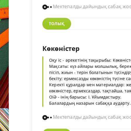
Мектепалды дайындық сабақ жо
ТОЛЫҚ
Көкөністер
Оқу іс - әрекетінің тақырыбы: Көкөніс
Мақсаты: күз айлары молшылық, береке
пісіп, жиын - терін болатынын түсінд
бекіту; ермексазды көкөністің түсіне с
Керекті құралдар мен материалдар: же
көкөністер, ермексаздар, тақтайша, та
ОІӘ - інің барысы: І. Ұйымдастыру.
Балалардың назарын сабаққа аударту. .
Мектепалды дайындық сабақ жо