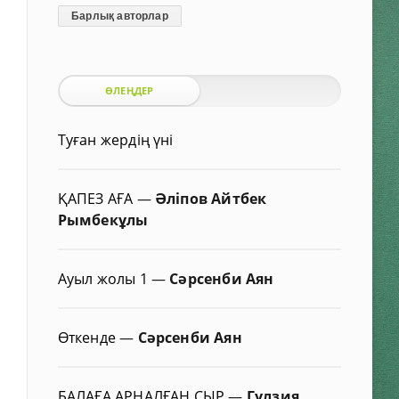
Барлық авторлар
ӨЛЕҢДЕР
Туған жердің үні
ҚАПЕЗ АҒА
—
Әліпов Айтбек
Рымбекұлы
Ауыл жолы 1
—
Сәрсенби Аян
Өткенде
—
Сәрсенби Аян
БАЛАҒА АРНАЛҒАН СЫР
—
Гүлзия