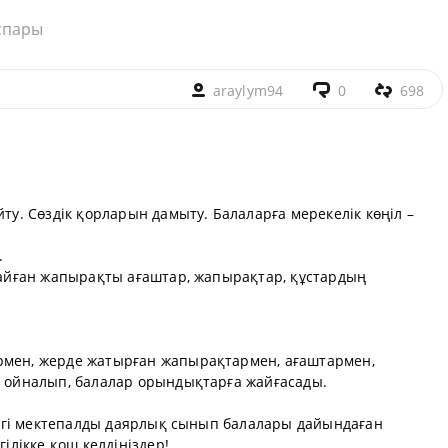
спары
araylym94
0
698
йту. Сөздік қорларын дамыту. Балаларға мерекелік көңіл –
.
рғайған жапырақты ағаштар, жапырақтар, құстардың
рмен, жерде жатырған жапырақтармен, ағаштармен,
ен ойналып, балалар орындықтарға жайғасады.
үгінгі мектепалды даярлық сынып балалары дайындаған
лікке қош келдіңіздер! .....