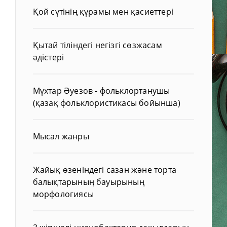
Қой сүтінің құрамы мен қасиеттері
Қытай тіліндегі негізгі сөзжасам
әдістері
Мұхтар Әуезов - фольклортанушы
(қазақ фольклористикасы бойынша)
Мысал жанры
Жайық өзеніндегі сазан және торта
балықтарының бауырының
морфологиясы