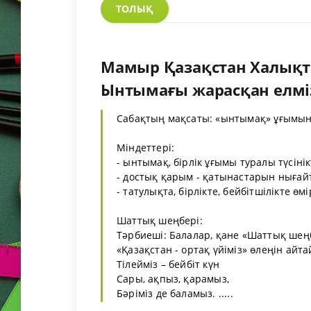
ТОЛЫҚ
Мамыр Қазақстан Халықт
Ынтымағы жарасқан елмі
Сабақтың мақсаты: «ынтымақ» ұғымыны
Міндеттері:
- ынтымақ, бірлік ұғымы туралы түсінік
- достық қарым - қатынастарын нығайт
- татулықта, бірлікте, бейбітшілікте өм
Шаттық шеңбері:
Тәрбиеші: Балалар, қане «Шаттық шең
«Қазақстан - ортақ үйіміз» өлеңін айта
Тілейміз – бейбіт күн
Сары, ақпыз, қарамыз,
Бәріміз де баламыз. .....