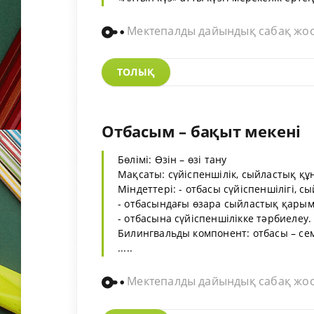
Мектепалды дайындық сабақ жо
ТОЛЫҚ
Отбасым – бақыт мекені
Бөлімі: Өзін – өзі тану
Мақсаты: сүйіспеншілік, сыйластық құ
Міндеттері: - отбасы сүйіспеншілігі, 
- отбасындағы өзара сыйластық қарым
- отбасына сүйіспеншілікке тәрбиелеу.
Билингвальды компонент: отбасы – семья
.....
Мектепалды дайындық сабақ жо