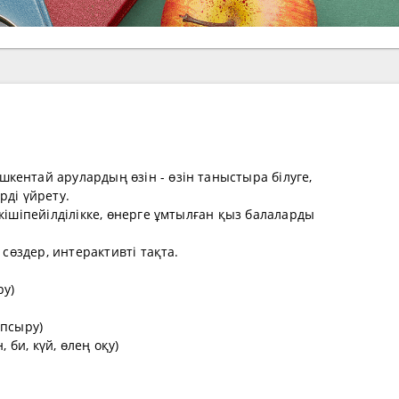
кентай арулардың өзін - өзін таныстыра білуге,
рді үйрету.
кішіпейілділікке, өнерге ұмтылған қыз балаларды
 сөздер, интерактивті тақта.
ру)
апсыру)
, би, күй, өлең оқу)