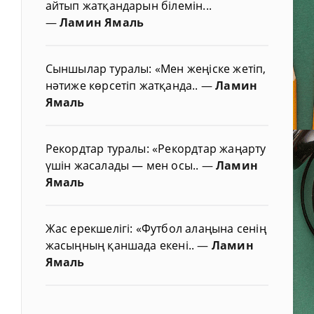
айтып жатқандарын білемін...
—
Ламин Ямаль
Сыншылар туралы: «Мен жеңіске жетіп,
нәтиже көрсетіп жатқанда..
—
Ламин
Ямаль
Рекордтар туралы: «Рекордтар жаңарту
үшін жасалады — мен осы..
—
Ламин
Ямаль
Жас ерекшелігі: «Футбол алаңына сенің
жасыңның қаншада екені..
—
Ламин
Ямаль