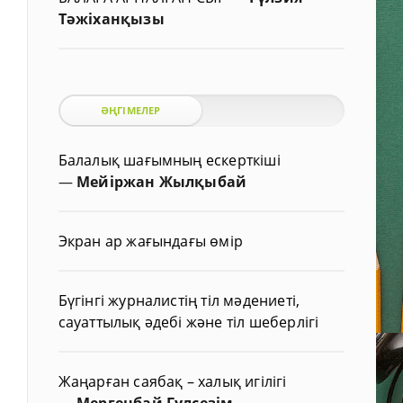
Тәжіханқызы
ӘҢГІМЕЛЕР
Балалық шағымның ескерткіші
—
Мейіржан Жылқыбай
Экран ар жағындағы өмір
Бүгінгі журналистің тіл мәдениеті,
сауаттылық әдебі және тіл шеберлігі
Жаңарған саябақ – халық игілігі
—
Мергенбай Гүлсезім