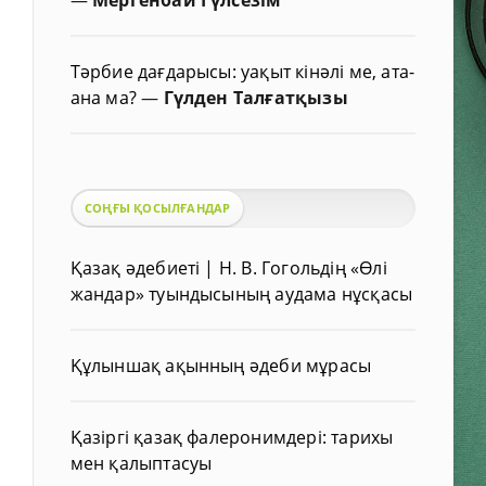
Тәрбие дағдарысы: уақыт кінәлі ме, ата-
ана ма?
—
Гүлден Талғатқызы
СОҢҒЫ ҚОСЫЛҒАНДАР
Қазақ әдебиеті | Н. В. Гогольдің «Өлі
жандар» туындысының аудама нұсқасы
Құлыншақ ақынның әдеби мұрасы
Қазіргі қазақ фалеронимдері: тарихы
мен қалыптасуы