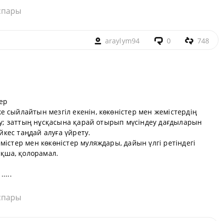
спары
araylym94
0
748
тер
 сыйлайтын мезгіл екенін, көкөністер мен жемістердің
іру; заттың нұсқасына қарай отырып мүсіндеу дағдыларын
әйкес таңдай алуға үйрету.
містер мен көкөністер муляждары, дайын үлгі ретіндегі
яқша, қолорамал.
....
спары