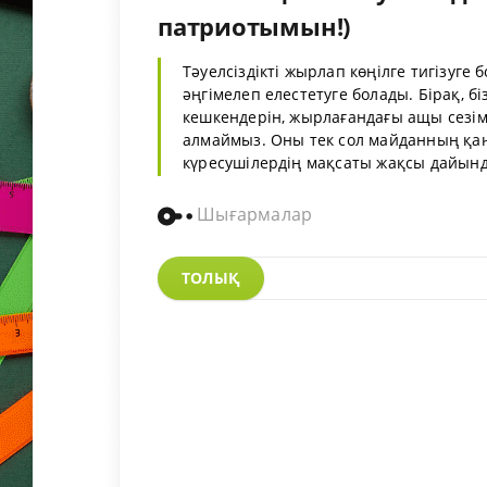
патриотымын!)
Тәуелсіздікті жырлап көңілге тигізуге
әңгімелеп елестетуге болады. Бірақ,
кешкендерін, жырлағандағы ащы сезімд
алмаймыз. Оны тек сол майданның қаһ
күресушілердің мақсаты жақсы дайындық,
Шығармалар
ТОЛЫҚ