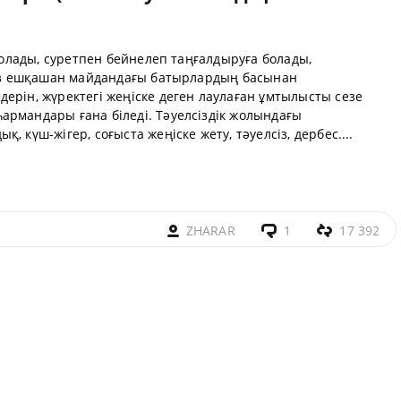
 болады, суретпен бейнелеп таңғалдыруға болады,
 біз ешқашан майдандағы батырлардың басынан
ерін, жүректегі жеңіске деген лаулаған ұмтылысты сезе
армандары ғана біледі. Тәуелсіздік жолындағы
 күш-жігер, соғыста жеңіске жету, тәуелсіз, дербес....
ZHARAR
1
17 392