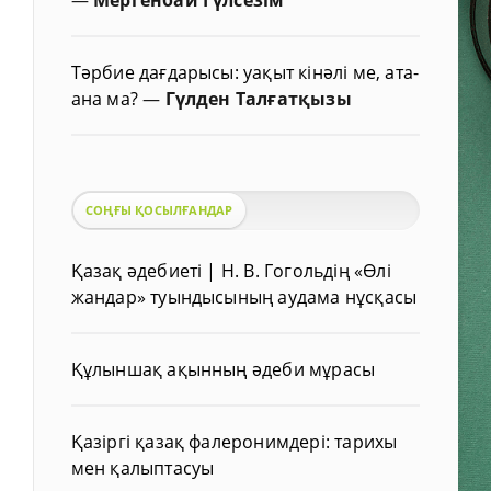
Тәрбие дағдарысы: уақыт кінәлі ме, ата-
ана ма?
—
Гүлден Талғатқызы
СОҢҒЫ ҚОСЫЛҒАНДАР
Қазақ әдебиеті | Н. В. Гогольдің «Өлі
жандар» туындысының аудама нұсқасы
Құлыншақ ақынның әдеби мұрасы
Қазіргі қазақ фалеронимдері: тарихы
мен қалыптасуы