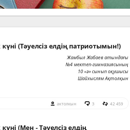
к күні (Тәуелсіз елдің патриотымын!)
Жамбыл Жабаев
атындағы
№4 мектеп-гимназиясының
10 «ә» сынып оқушысы
Шайхыслям Ақтолқын
актолкын
3
42 459
 күні (Мен - Тәуелсіз елдің