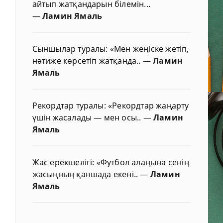
айтып жатқандарын білемін...
—
Ламин Ямаль
Сыншылар туралы: «Мен жеңіске жетіп,
нәтиже көрсетіп жатқанда..
—
Ламин
Ямаль
Рекордтар туралы: «Рекордтар жаңарту
үшін жасалады — мен осы..
—
Ламин
Ямаль
Жас ерекшелігі: «Футбол алаңына сенің
жасыңның қаншада екені..
—
Ламин
Ямаль