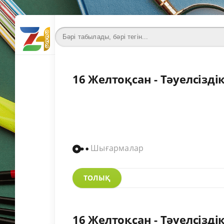
16 Желтоқсан - Тәуелсізді
Шығармалар
ТОЛЫҚ
16 Желтоқсан - Тәуелсіздік