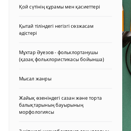
Қой сүтінің құрамы мен қасиеттері
Қытай тіліндегі негізгі сөзжасам
әдістері
Мұхтар Әуезов - фольклортанушы
(қазақ фольклористикасы бойынша)
Мысал жанры
Жайық өзеніндегі сазан және торта
балықтарының бауырының
морфологиясы