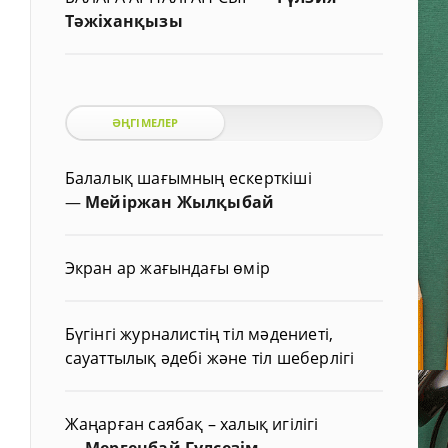
Тәжіханқызы
ӘҢГІМЕЛЕР
Балалық шағымның ескерткіші
—
Мейіржан Жылқыбай
Экран ар жағындағы өмір
Бүгінгі журналистің тіл мәдениеті,
сауаттылық әдебі және тіл шеберлігі
Жаңарған саябақ – халық игілігі
—
Мергенбай Гүлсезім