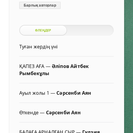
Барлық авторлар
ӨЛЕҢДЕР
Туған жердің үні
ҚАПЕЗ АҒА
—
Әліпов Айтбек
Рымбекұлы
Ауыл жолы 1
—
Сәрсенби Аян
Өткенде
—
Сәрсенби Аян
БАЛАҒА АРНАЛҒАН СЫР
—
Гүлзия