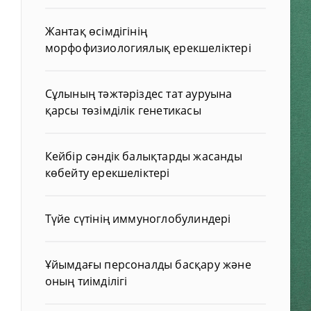
Жантақ өсімдігінің
морфофизиологиялық ерекшеліктері
Сұлының тәжтәріздес тат ауруына
қарсы төзімділік генетикасы
Кейбір сәндік балықтарды жасанды
көбейту ерекшеліктері
Түйе сүтінің иммуноглобулиндері
Ұйымдағы персоналды басқару және
оның тиімділігі