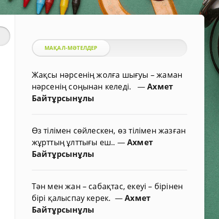
МАҚАЛ-МӘТЕЛДЕР
Жақсы нәрсенің жолға шығуы – жаман
нәрсенің соңынан келеді.
—
Ахмет
Байтұрсынұлы
Өз тілімен сөйлескен, өз тілімен жазған
жұрттың ұлттығы еш..
—
Ахмет
Байтұрсынұлы
Тән мен жан – сабақтас, екеуі – бірінен
бірі қалыспау керек.
—
Ахмет
Байтұрсынұлы