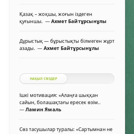
Қазақ – жоқшы, жоғын іздеген
қуғыншы.
—
Ахмет Байтұрсынұлы
Дұрыстық — бұрыстықты білмеген жұрт
азады.
—
Ахмет Байтұрсынұлы
НАҚЫЛ СӨЗДЕР
Ішкі мотивация: «Алаңға шыққан
сайын, болашақтағы ересек өзім..
—
Ламин Ямаль
Сөз тасушылар туралы: «Сартымнан не