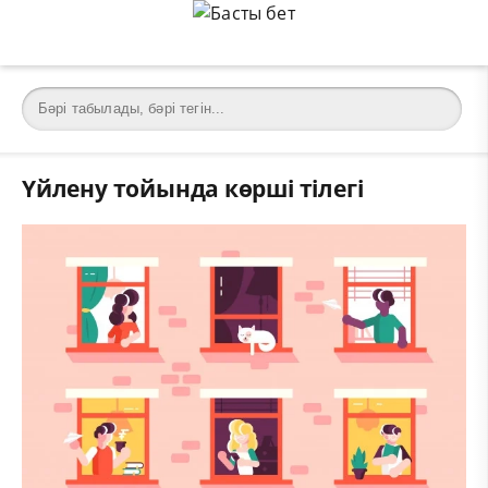
Үйлену тойында көрші тілегі