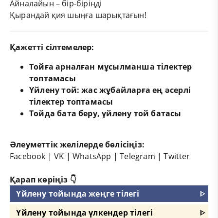
Айналайын – бір-біріңді
Қырандай қия шыңға шарықтағын!
Қажетті сілтемелер:
Тойға арналған мұсылманша тілектер
топтамасы
Үйлену той: жас жұбайларға ең әсерлі
тілектер топтамасы
Тойда бата беру, үйлену той батасы
Әлеуметтік желілерде бөлісіңіз:
Facebook
|
VK
|
WhatsApp
|
Telegram
|
Twitter
Қарап көріңіз 👇
Үйлену тойында жеңге тілегі
ᐈ
Үйлену тойында үлкендер тілегі
ᐈ