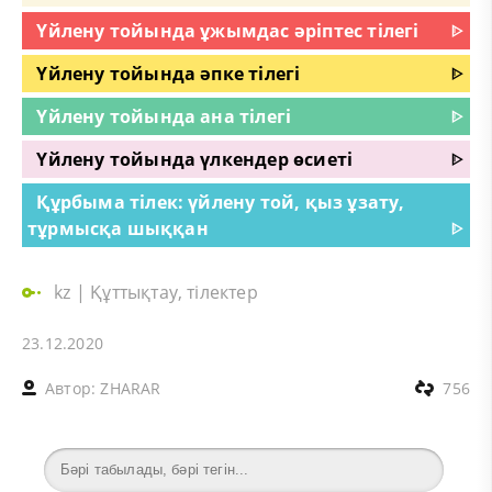
Үйлену тойында ұжымдас әріптес тілегі
ᐈ
Үйлену тойында әпке тілегі
ᐈ
Үйлену тойында ана тілегі
ᐈ
Үйлену тойында үлкендер өсиеті
ᐈ
Құрбыма тілек: үйлену той, қыз ұзату,
тұрмысқа шыққан
ᐈ
kz
|
Құттықтау, тілектер
23.12.2020
Автор:
ZHARAR
756