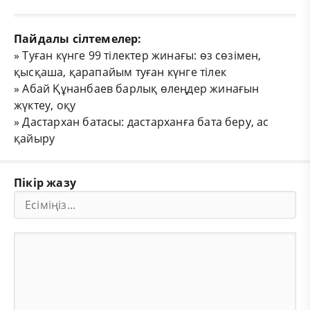
Пайдалы сілтемелер:
»
Туған күнге 99 тілектер жинағы: өз сөзімен,
қысқаша, қарапайым туған күнге тілек
»
Абай Құнанбаев барлық өлеңдер жинағын
жүктеу, оқу
»
Дастархан батасы: дастарханға бата беру, ас
қайыру
Пікір жазу