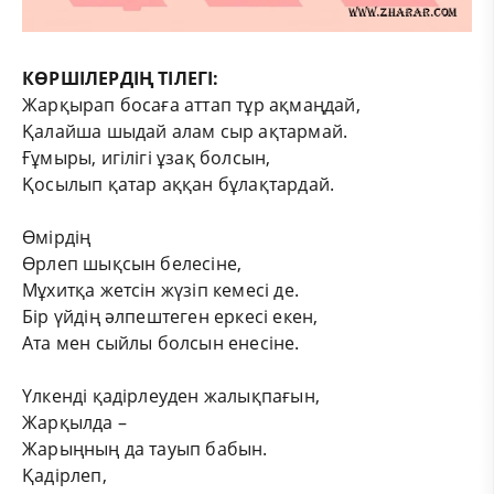
КӨРШІЛЕРДІҢ ТІЛЕГІ:
Жарқырап босаға аттап тұр ақмаңдай,
Қалайша шыдай алам сыр ақтармай.
Ғұмыры, игілігі ұзақ болсын,
Қосылып қатар аққан бұлақтардай.
Өмірдің
Өрлеп шықсын белесіне,
Мұхитқа жетсін жүзіп кемесі де.
Бір үйдің әлпештеген еркесі екен,
Ата мен сыйлы болсын енесіне.
Үлкенді қадірлеуден жалықпағын,
Жарқылда –
Жарыңның да тауып бабын.
Қадірлеп,