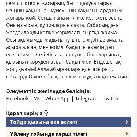
кемшіліктерін жасырып, бүгіп қалуға тырыс.
Өзіңнің хақыңнан күйеуіңнің хақысын әрдайым
жоғары қой. Сонда ғана игілікке қол жеткізесің.
Оның сырын, құпияларын сақта. Отбасыңдағы
жағдайларды көпке жариялап, сыртқа жайма.
Осы ақылымды жадыңа тұтып, іс жүзінде амалға
асыра алсаң, мен өзімді бақытты әкемін деп
есептеймін. Себебі, ата-ана үшін балаларының
қызығын көруден асқан бақыт жоқ. Ендеше, ақ
жол, қызым! Алла абыройларыңды асырып,
сендерді Өзінен басқа ешкімге мұқтаж қылмасын!
Әлеуметтік желілерде бөлісіңіз:
Facebook
|
VK
|
WhatsApp
|
Telegram
|
Twitter
Қарап көріңіз 👇
Тойда қызына әке өсиеті
ᐈ
Үйлену тойында көрші тілегі
ᐈ