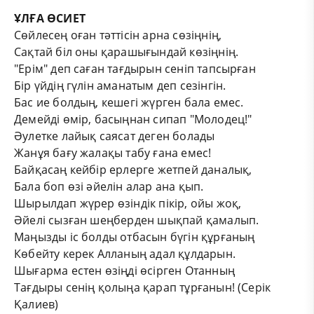
ҰЛҒА ӨСИЕТ
Сөйлесең оған тәттісін арна сөзіңнің,
Сақтай біл оны қарашығындай көзіңнің.
"Ерім" деп саған тағдырын сеніп тапсырған
Бір үйдің гүлін аманатым деп сезінгін.
Бас ие болдың, кешегі жүрген бала емес.
Демейді өмір, басыңнан сипап "Молодец!"
Әулетке лайық саясат деген болады
Жанұя бағу жалақы табу ғана емес!
Байқасаң кейбір ерлерге жетпей даналық,
Бала боп өзі әйелін алар ана қып.
Шырылдап жүрер өзіндік пікір, ойы жоқ,
Әйелі сызған шеңберден шықпай қамалып.
Маңызды іс болды отбасын бүгін құрғаның
Көбейту керек Алланың адал құлдарын.
Шығарма естен өзіңді өсірген Отанның
Тағдыры сенің қолыңа қарап тұрғанын! (Серік
Қалиев)