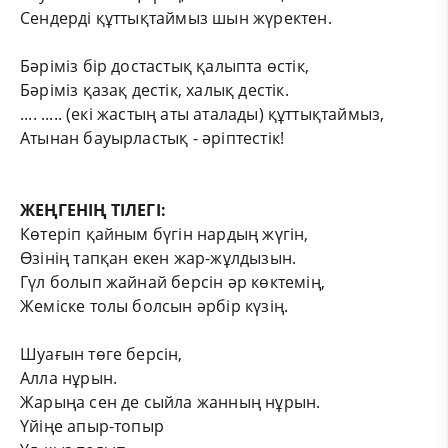
Сендерді құттықтаймыз шын жүректен.
Бәріміз бір достастық қалыпта өстік,
Бәріміз қазақ дестік, халық дестік.
.... ..... (екі жастың аты аталады) құттықтаймыз,
Атынан бауырластық - әріптестік!
ЖЕҢГЕНІҢ ТІЛЕГІ:
Көтеріп қайным бүгін нардың жүгін,
Өзінің тапқан екен жар-жұлдызын.
Гүл болып жайнай берсін әр көктемің,
Жеміске толы болсын әрбір күзің.
Шуағын төге берсін,
Алла нұрын.
Жарыңа сен де сыйла жанның нұрын.
Үйіңе апыр-топыр