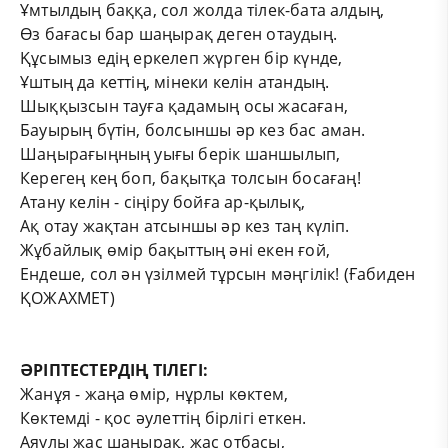
Ұмтылдың баққа, сол жолда тілек-бата алдың,
Өз бағасы
бар шаңырақ деген отаудың.
Құсымыз едің еркелеп жүрген бір күнде,
Ұштың да кеттің, мінеки келін атандың.
Шыққызсын тауға қадамың осы жасаған,
Бауырың бүтін, болсыншы әр кез бас аман.
Шаңырағыңның уығы берік шаншылып,
Керегең кең боп,
бақытқа толсын босағаң!
Атану келін
-
сіңіру бойға ар-қылық,
Ақ отау жақтан атсыншы әр кез таң күліп.
Жұбайлық өмір бақыттың әні екен ғой,
Ендеше,
сол ән үзілмей тұрсын мәңгілік! (Ғабиден
ҚОЖАХМЕТ)
ӘРІПТЕСТЕРДІҢ ТІЛЕГІ:
Жанұя - жаңа өмір, нұрлы көктем,
Көктемді - қос әулеттің бірлігі еткен.
Аяулы жас шаңырақ, жас отбасы,