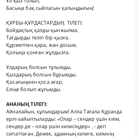
Ұл-қыз толып,
Басыңа бақ сыйласын қалыңдығың!
ҚҰРБЫ-ҚҰРДАСТАРДЫҢ ТІЛЕГІ:
Бойдақтық қалды қынжылма,
Тағдырды теліп бір қызға.
Құрметпен қара, жан досым,
Қолыңа қонған жұлдызға.
Ұлдарың болсын тұлымды,
Қыздарың болсын бұрымды.
Қосағыңмен қоса ағар,
Еліңе болып жұғымды.
АНАНЫҢ ТІЛЕГІ:
Айналайын, құлындарым! Алла Тағала Құранда
ерлі-зайыптыларды: «Олар – сендер үшін киім,
сендер де – олар үшін киімсіңдер» , - деп
сипаттаған. Демек, адамның киімге, киімнің