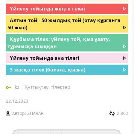
Үйлену тойында жеңге тілегі
ᐈ
Алтын той - 50 жылдық той (отау құрғанға
50 жыл)
ᐈ
Құрбыма тілек: үйлену той, қыз ұзату,
тұрмысқа шыққан
ᐈ
Үйлену тойында ана тілегі
ᐈ
3 жасқа тілек (балаға, қызға)
ᐈ
kz
|
Құттықтау, тілектер
22.12.2020
Автор:
ZHARAR
2 862