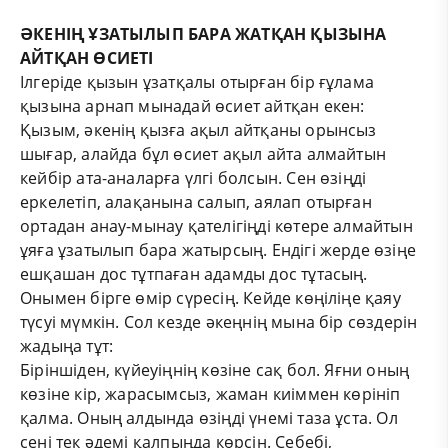
ӘКЕНІҢ ҰЗАТЫЛЫП БАРА ЖАТҚАН ҚЫЗЫНА
АЙТҚАН ӨСИЕТІ
Ілгеріде қызын ұзатқалы отырған бір ғұлама
қызына арнап мынадай өсиет айтқан екен:
Қызым, әкенің қызға ақыл айтқаны орынсыз
шығар, алайда бұл өсиет ақыл айта алмайтын
кейбір ата-аналарға үлгі болсын. Сен өзіңді
еркелетіп, алақанына салып, аялап отырған
ортадан анау-мынау қателігіңді көтере алмайтын
ұяға ұзатылып бара жатырсың. Ендігі жерде өзіңе
ешқашан дос тұтпаған адамды дос тұтасың.
Онымен бірге өмір сүресің. Кейде көңіліңе қаяу
түсуі мүмкін. Сол кезде әкеңнің мына бір сөздерін
жадыңа тұт:
Біріншіден, күйеуіңнің көзіне сақ бол. Яғни оның
көзіне кір, жарасымсыз, жаман киіммен көрініп
қалма. Оның алдында өзіңді үнемі таза ұста. Ол
сені тек әдемі қалпыңда көрсін. Себебі,