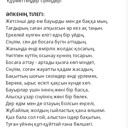
Құрметтеңдер сүйіңдер!
ӘПКЕНІҢ ТІЛЕГІ:
Жетсінші дер ем бауырды мен де баққа мың,
Тағдырың саған атқызсын әр кез ақ таңын.
Еркелей күлген елігі едің бір үйдің,
Сіңлім,
сен де босаға бүгін аттадың.
Жаныңда енді өмірлік жолдас-қосағың,
Үмітпен күттің осынау күннің тосарын.
Босаға аттау
-
артады қызға көп міндет,
Сіңлім,
соған жауапты қадам жасадың.
Бақыттың шоғын сезімдер енді үрлемек,
Береке,
ырыс есікті қақсын күнде кеп.
Бауырлар үшін інінің жөні бір басқа,
Алысқа ұзар сіңлінің жөні бір бөлек.
Дер едім мен де отауың болсын еңселі,
Жұбайлық жолдың сыйластық қана өлшемі.
Қыз бала сол ғой, алыстан іздер бақытын,
Туған үйінің құп-құйттай ғана бөлшегі.