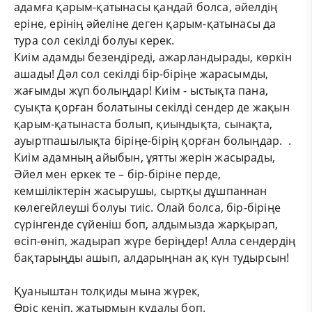
адамға қарым-қатынасы қандай болса, әйелдің
еріне, ерінің әйеліне деген қарым-қатынасы да
тура сол секілді болуы керек.
Киім адамды безендіреді, ажарландырады, көркін
ашады! Дәл сол секілді бір-біріңе жарасымды,
жағымды жұп болыңдар! Киім - ыстықта пана,
суықта қорған болатыны секілді сендер де жақын
қарым-қатынаста болып, қиындықта, сынақта,
ауыртпашылықта біріңе-бірің қорған болыңдар. .
Киім адамның айыбын, ұятты жерін жасырады,
Әйел мен еркек те – бір-біріне перде,
кемшіліктерін жасырушы, сыртқы дұшпаннан
көлегейлеуші болуы тиіс. Олай болса, бір-біріңе
сүрінгенде сүйеніш боп, алдымызда жарқырап,
өсіп-өніп, жадырап жүре беріңдер! Алла сендердің
бақтарыңды ашып, алдарыңнан ақ күн тудырсын!
Қуаныштан толқиды мына жүрек,
Өріс кеңіп, жатырмын құдалы боп.