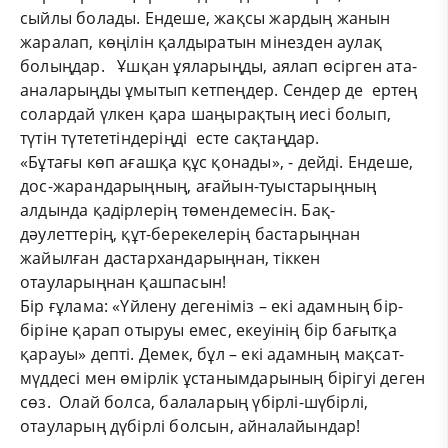
сыйлы болады. Ендеше, жақсы жардың жанын
жаралап, көңілін қалдыратын мінезден аулақ
болыңдар. Ұшқан ұяларыңды, аялап өсірген ата-
аналарыңды ұмытып кетпеңдер. Сендер де ертең
солардай үлкен қара шаңырақтың иесі болып,
түтін түтететіндеріңді есте сақтаңдар.
«Бұтағы көп ағашқа құс қонады», - дейді. Ендеше,
дос-жарандарыңның, ағайын-туыстарыңның
алдында қадірлерің төмендемесін. Бақ-
дәулеттерің, құт-берекелерің бастарыңнан
жайылған дастархандарыңнан, тіккен
отауларыңнан қашпасын!
Бір ғұлама: «Үйлену дегеніміз – екі адамның бір-
біріне қарап отыруы емес, екеуінің бір бағытқа
қарауы» депті. Демек, бұл – екі адамның мақсат-
мүддесі мен өмірлік ұстанымдарының бірігуі деген
сөз. Олай болса, балаларың үбірлі-шүбірлі,
отауларың дүбірлі болсын, айналайындар!