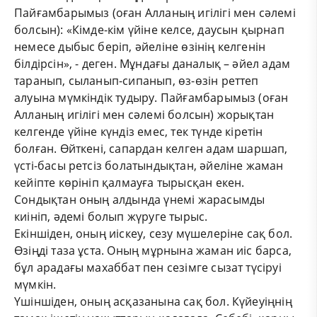
Пайғамбарымыз (оған Алланың игілігі мен сәлемі
болсын): «Кімде-кім үйіне келсе, даусын қырнап
немесе дыбыс беріп, әйеліне өзінің келгенін
білдірсін», - деген. Мұндағы даналық – әйел адам
таранып, сыланып-сипанып, өз-өзін реттеп
алуына мүмкіндік тудыру. Пайғамбарымыз (оған
Алланың игілігі мен сәлемі болсын) жорықтан
келгенде үйіне күндіз емес, тек түнде кіретін
болған. Өйткені, сапардан келген адам шаршап,
үсті-басы ретсіз болатындықтан, әйеліне жаман
кейіпте көрініп қалмауға тырысқан екен.
Сондықтан оның алдында үнемі жарасымды
киініп, әдемі болып жүруге тырыс.
Екіншіден, оның иіскеу, сезу мүшелеріне сақ бол.
Өзіңді таза ұста. Оның мұрнына жаман иіс барса,
бұл арадағы махаббат пен сезімге сызат түсіруі
мүмкін.
Үшіншіден, оның асқазанына сақ бол. Күйеуіңнің