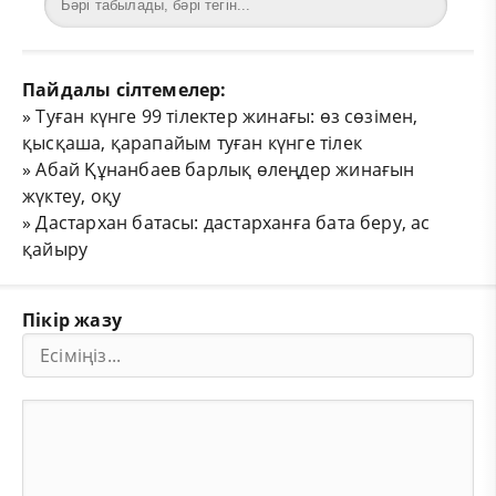
Пайдалы сілтемелер:
»
Туған күнге 99 тілектер жинағы: өз сөзімен,
қысқаша, қарапайым туған күнге тілек
»
Абай Құнанбаев барлық өлеңдер жинағын
жүктеу, оқу
»
Дастархан батасы: дастарханға бата беру, ас
қайыру
Пікір жазу