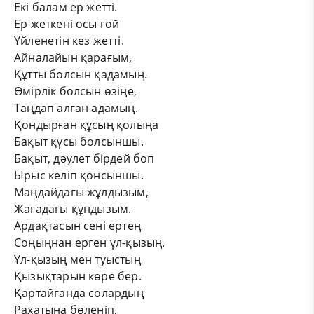
Екі балам ер жетті.
Ер жеткені осы ғой
Үйленетін кез жетті.
Айналайын қарағым,
Құтты болсын қадамың.
Өмірлік болсын өзіңе,
Таңдап алған адамың.
Қондырған құсың қолыңа
Бақыт құсы болсыншы.
Бақыт, дәулет бірдей боп
Ырыс келіп қонсыншы.
Маңдайдағы жұлдызым,
Жағадағы құндызым.
Ардақтасын сені ертең
Соңыңнан ерген ұл-қызың.
Ұл-қызың мен туыстың
Қызықтарын көре бер.
Қартайғанда солардың
Рахатына бөленіп,