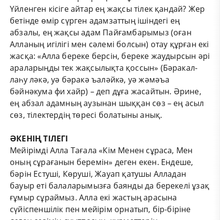
Үйленген кісіге айтар ең жақсы тілек қандай? Жер
бетінде өмір сүрген адамзаттың ішіндегі ең
абзалы, ең жақсы адам Пайғамбарымыз (оған
Алланың игілігі мен сәлемі болсын) отау құрған екі
жасқа: «Алла береке берсін, береке жаудырсын әрі
араларыңды тек жақсылықта қоссын» (Бәракал-
лаһу ләкә, уә бәракә ъаләйкә, уә жәмәъа
бәйнәкума фи хайр) – деп дұға жасайтын. Әрине,
ең абзал адамның аузынан шыққан сөз – ең асыл
сөз, тілектердің төресі болатыны анық.
ӘКЕНІҢ ТІЛЕГІ
Мейірімді Алла Тағала «Кім Менен сұраса, Мен
оның сұрағанын беремін» деген екен.
Ендеше,
бәрін Естуші, Көруші, Жауап қатушы Алладан
бауыр еті балаларымызға баянды да берекелі ұзақ
ғұмыр сұраймыз. Алла екі жастың арасына
сүйіспеншілік пен мейірім орнатып, бір-біріне