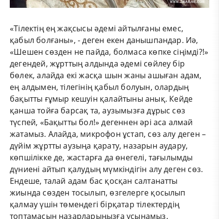
«Тілектің ең жақсысы әдемі айтылғаны емес,
қабыл болғаны», - деген екен данышпандар. Иә,
«Шешен сөзден не пайда, болмаса көпке сіңімді?!»
дегендей, жұрттың алдында әдемі сөйлеу бір
бөлек, алайда екі жасқа шын жаны ашыған адам,
ең алдымен, тілегінің қабыл болуын, олардың
бақытты ғұмыр кешуін қалайтыны анық.
Кейде
қанша тойға барсақ та, аузымызға дұрыс сөз
түспей, «Бақытты бол!» дегеннен әрі аса алмай
жатамыз. Алайда, микрофон ұстап, сөз алу деген –
дүйім жұртты аузыңа қарату, назарын аудару,
көпшілікке де, жастарға да өнегелі, тағылымды
дүниені айтып қалудың мүмкіндігін алу деген сөз.
Ендеше, талай адам бас қосқан салтанатты
жиында сөзден тосылып, өзгелерге қосылып
қалмау үшін төмендегі бірқатар тілектердің
топтамасын назарларыңызға ұсынамыз.