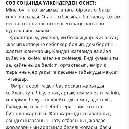
СӨЗ СОҢЫНДА ҮЛКЕНДЕРДЕН ӨСИЕТ:
Міне, бүгін қоғамымызға тағы бір жас отбасы
келіп қосылды. Отан - отбасынан басталса, қоғам -
екі жастың жараса көтерген шаңырағынан
құрылатыны мәлім.
Қарақтарым, үйленіп, үй болдыңдар. Қиналсаң
жасып кетпеуіңе себепкер болып, дем беретін –
жалғыз жан-жарың. Қандай жағдайда да әйел
күйеуіне, күйеуі әйеліне сүйенеді. Енді қуанышты
да, қайғыны да бөлісіп, ортақтасып, өмірлік
жарыңның әр уақытта қасынан табылуды мақсат
тұтыңдар.
Өмірлік серігім деп бас қосқан жарыңды
сыйлап, күте білу, оның артық-кем мінезін түсініп,
кешірімді болу – кішірейгендік емес, әдептілік,
білімділік, кісілік. Себебі, ерлі-зайыптылар –
бүтіннің жартысы. Жан-жарыңды сыйлағаның -
өзіңді сыйлағаның. Тату отбасының жолдас-
жораларының арасында беделі жоғары, басы