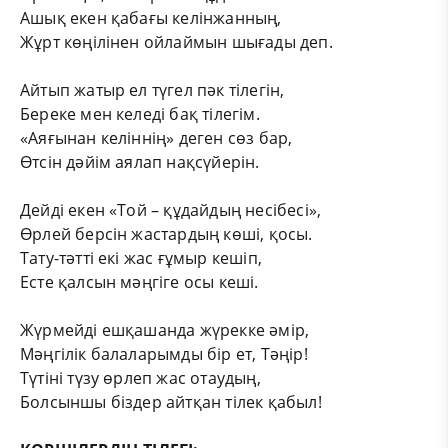
Ашық екен қабағы келінжанның,
Жұрт көңілінен ойлаймын шығады деп.
Айтып жатыр ел түгел пәк тілегін,
Береке мен келеді бақ тілегім.
«Аяғынан келіннің» деген сөз бар,
Өтсін дәйім аялап нақсүйерін.
Дейді екен «Той – құдайдың несібесі»,
Өрлей берсін жастардың көші, қосы.
Тату-тәтті екі жас ғұмыр кешіп,
Есте қалсын мәңгіге осы кеші.
Жүрмейді ешқашанда жүрекке әмір,
Мәңгілік балаларымды бір ет, Тәңір!
Түтіні түзу өрлеп жас отаудың,
Болсыншы біздер айтқан тілек қабыл!