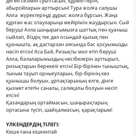
деген сезімін суытпасын, құрметтерін,
абыройларын арттырсын! Тура жолға салушы
Алла жүректеріңді дұрыс жолға бұрсын. Жаңа
құрған жас отауларыңа мейірімін жаудырсын. Сый
беруші Алла шаңырағымызға шаттық пен қуаныш
сыйлап, біздің тек дәл осындай қызық пен
қуанышта, ақ дастархан аясында бас қосуымызды
нәсіп етсін! Аса Бай, Ризықты мол етіп беруші
Алла, балаларымыздың несібелерін арттырып,
ризықтарын берекелі етсін! Бір-бірінен тыныштық,
тыным тауып орнығуларын, бір-бірінің көз
қуанышы болуын, ұрпақтарының елге, дінге
қызмет ететін саналы, салиқалы болуын нәсіп
етсін!
Қазандарың ортаймасын, шаңырақтарың
ортасына түсіп, шайқалмасын, қарақтарым!
ҮЛКЕНДЕРДІҢ ТІЛЕГІ:
Кеше ғана кішкентай