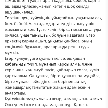
тамақ ішетін уақыттарын қадағала. Себебі, қарны
аш адам үрлесең жанып кететін шоқ секілді
ашушаң келеді.
Төртіншіден, күйеуіңнің ұйықтайтын уақытына сақ
бол. Себебі, Алла адамдарға түнді тынығу үшін
жамылғы еткен. Түсте келіп, бір сәт мызғып алуды
ойласа, үйде тыныштық болуын қадағала. Егер
еркектің қарны ашып, ұйқысы қанбаса, оның
көңіл-күйі бұзылып, араларыңда реніш тууы
мүмкін.
Егер күйеуің үйге қуанып келсе, ешқашан
қабағыңды түйіп, мұңайып қарсы алма. Және
керісінше, көңіл-күйі түсіп, қайғырып келсе, күліп
қарсы алма. Ол қуанса, бірге қуанып, ол мұңайса,
бірге мұңаю – әйелдің оған бәрінен артық
жанашырлық танытатын жақын адам екенін
аңғартады.
Күйеуіңнің жақсылығын асыр, жамандығын жасыр.
Оны үнемі өзге ортада мақтап жүр. Қателік-