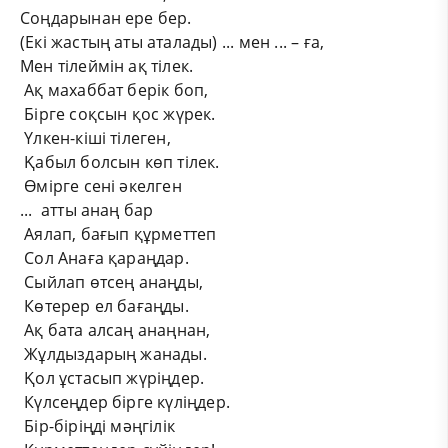
Соңдарынан ере бер.
(Екі жастың аты аталады)
... мен ... – ға,
Мен тілеймін ақ тілек.
Ақ махаббат берік боп,
Бірге соқсын қос жүрек.
Үлкен-кіші тілеген,
Қабыл болсын көп тілек.
Өмірге сені әкелген
... атты анаң бар
Аялап, бағып құрметтеп
Сол Анаға қараңдар.
Сыйлап өтсең анаңды,
Көтерер ел бағаңды.
Ақ бата алсаң анаңнан,
Жұлдыздарың жанады.
Қол ұстасып жүріңдер.
Күлсеңдер бірге күліңдер.
Бір-біріңді мәңгілік