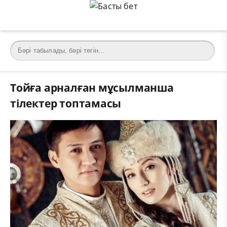
Тойға арналған мұсылманша
тілектер топтамасы