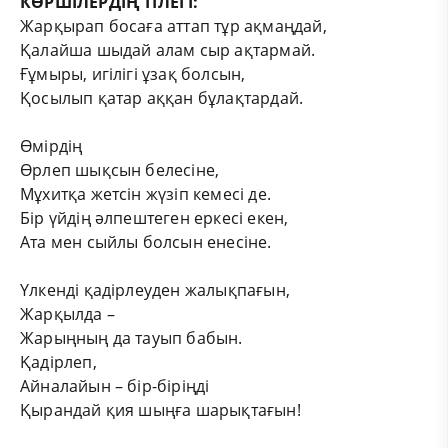
КӨРШІЛЕРДІҢ ТІЛЕГІ:
Жарқырап босаға аттап тұр ақмаңдай,
Қалайша шыдай алам сыр ақтармай.
Ғұмыры, игілігі ұзақ болсын,
Қосылып қатар аққан бұлақтардай.
Өмірдің
Өрлеп шықсын белесіне,
Мұхитқа жетсін жүзіп кемесі де.
Бір үйдің әлпештеген еркесі екен,
Ата мен сыйлы болсын енесіне.
Үлкенді қадірлеуден жалықпағын,
Жарқылда –
Жарыңның да тауып бабын.
Қадірлеп,
Айналайын – бір-біріңді
Қырандай қия шыңға шарықтағын!