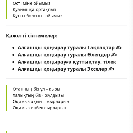
Өсті міне ойымыз
Қуанышқа ортақпыз
Құтты болсын тойымыз.
Қажетті сілтемелер:
Алғашқы қоңырау туралы Тақпақтар ✍️
Алғашқы қоңырау туралы Өлеңдер ✍️
Алғашқы қоңырауға құттықтау, тілек
Алғашқы қоңырау туралы Эсселер ✍️
Отанның біз ұл - қызы
Халықтың біз - жұлдызы
Оқимыз ақын – жырларын
Оқимыз еңбек сырларын.