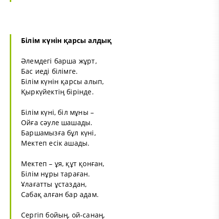
Білім күнін қарсы алдық
Әлемдегі барша жұрт,
Бас иеді білімге.
Білім күнін қарсы алып,
Қыркүйектің бірінде.
Білім күні, біл мұны –
Ойға сәуле шашады.
Баршамызға бұл күні,
Мектеп есік ашады.
Мектеп – ұя, құт қонған,
Білім нұры тараған.
Ұлағатты ұстаздан,
Сабақ алған бар адам.
Сергіп бойың, ой-санаң,