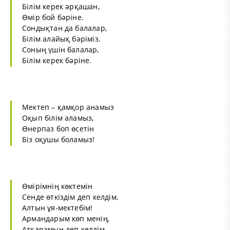
Білім керек әрқашан,
Өмір бой бәріне.
Сондықтан да балалар,
Білім алайық бәріміз.
Соның үшін балалар,
Білім керек бәріне.
Мектеп – қамқор анамыз
Оқып білім аламыз,
Өнерпаз боп өсетін
Біз оқушы боламыз!
Өмірімнің көктемін
Сенде өткіздім деп келдім,
Алтын ұя-мектебім!
Армандарым көп менің,
Атқарамын деп келдім,