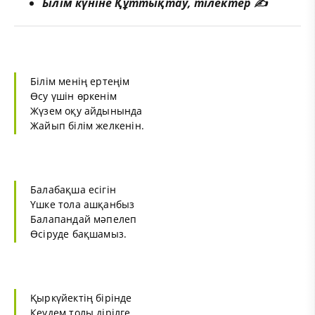
Білім күніне Құттықтау, тілектер ✍️
Білім менің ертеңім
Өсу үшін өркенім
Жүзем оқу айдынында
Жайып білім желкенін.
Балабақша есігін
Үшке тола ашқанбыз
Балапандай мәпелеп
Өсіруде бақшамыз.
Қыркүйектің бірінде
Кеудем толы дірілге