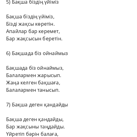
5) Бақша біздің үйіміз
Бақша біздің үйіміз,
Бізді жақсы көретін.
Апайлар бар керемет,
Бар жақсысын беретін.
6) Бақшада біз ойнаймыз
Бақшада біз ойнаймыз,
Балалармен жарысып.
Жаңа келген бақшаға,
Балалармен танысып.
7) Бақша деген қандайды
Бақша деген қандайды,
Бар жақсыны таңдайды.
Үйретіп бәрін балаға,