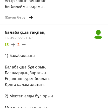
Асыр салып ойнақтап,
Би билейміз бәріміз.
Жауап беру
балабақша тақпақ
16.08.2022 21:49
13
2
1) Балабақшаға
Балабақша бұл орын,
Балалардың баратын.
Ең алғаш сурет боялап,
Қолға қалам алатын.
2) Мектеп алды бұл орын
Мектеп алды баратын,