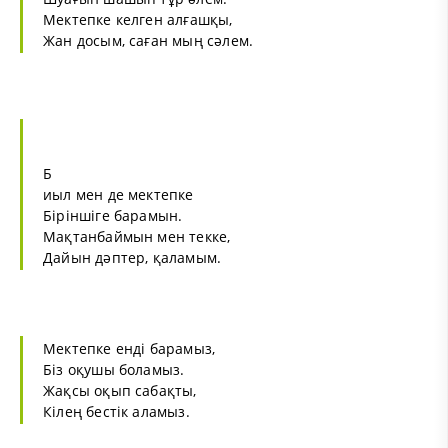
Мектепке келген алғашқы,
Жан досым, саған мың сәлем.
Б
иыл мен де мектепке
Біріншіге барамын.
Мақтанбаймын мен текке,
Дайын дәптер, қаламым.
Мектепке енді барамыз,
Біз оқушы боламыз.
Жақсы оқып сабақты,
Кілең бестік аламыз.