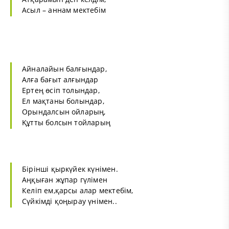
Асыл – аннам мектебім
Айналайын балғындар,
Алға бағыт алғындар
Ертең өсіп толындар,
Ел мақтаны болындар,
Орындалсын ойларың,
Құтты болсын тойларың
Бірінші қыркүйек күнімен.
Аңқыған жұпар гүлімен
Келіп ем,қарсы алар мектебім,
Сүйкімді қоңырау үнімен..