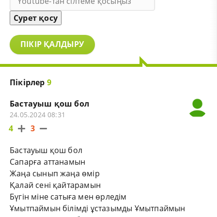
Сурет қосу
ПІКІР ҚАЛДЫРУ
Пікірлер
9
Бастауыш қош бол
24.05.2024 08:31
4
3
Бастауыш қош бол
Сапарға аттанамын
Жаңа сынып жаңа өмір
Қалай сені қайтарамын
Бүгін міне сатыға мен өрледім
Ұмытпаймын білімді ұстазымды Ұмытпаймын