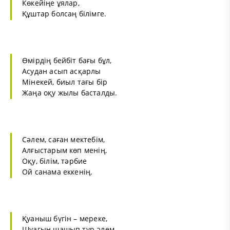
Көкейіңе ұялар,
Құштар болсаң білімге.
Өмірдің бейбіт бағы бұл,
Асудан асып асқарлы
Мінекей, биыл тағы бір
Жаңа оқу жылы басталды.
Сәлем, саған мектебім,
Алғыстарым көп менің.
Оқу, білім, тәрбие
Ой санама еккенің.
Қуаныш бүгін – мереке,
Шуағын шашып тұр әлем.