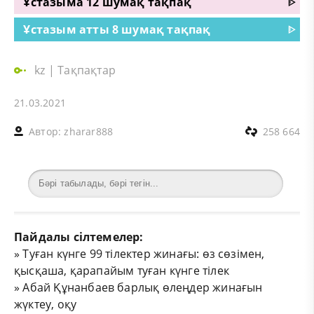
Ұстазыма 12 шумақ тақпақ
ᐈ
Ұстазым атты 8 шумақ тақпақ
ᐈ
kz
|
Тақпақтар
21.03.2021
Автор:
zharar888
258 664
Пайдалы сілтемелер:
»
Туған күнге 99 тілектер жинағы: өз сөзімен,
қысқаша, қарапайым туған күнге тілек
»
Абай Құнанбаев барлық өлеңдер жинағын
жүктеу, оқу