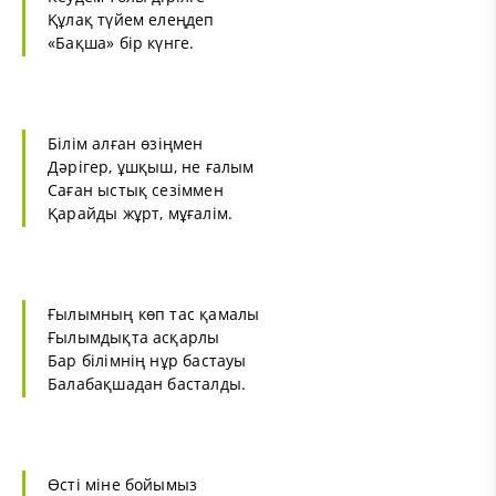
Құлақ түйем елеңдеп
«Бақша» бір күнге.
Білім алған өзіңмен
Дәрігер, ұшқыш, не ғалым
Саған ыстық сезіммен
Қарайды жұрт, мұғалім.
Ғылымның көп тас қамалы
Ғылымдықта асқарлы
Бар білімнің нұр бастауы
Балабақшадан басталды.
Өсті міне бойымыз