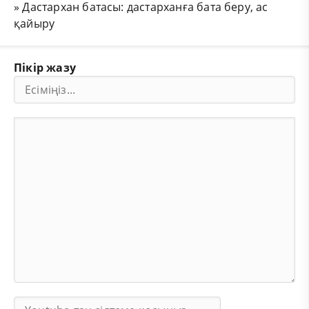
»
Дастархан батасы: дастарханға бата беру, ас
қайыру
Пікір жазу