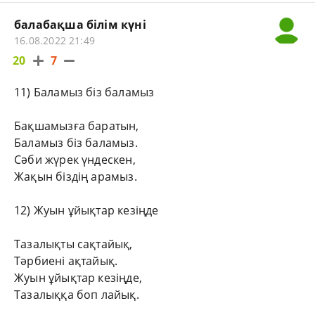
балабақша білім күні
16.08.2022 21:49
20
7
11) Баламыз біз баламыз
Бақшамызға баратын,
Баламыз біз баламыз.
Сәби жүрек үндескен,
Жақын біздің арамыз.
12) Жуын ұйықтар кезіңде
Тазалықты сақтайық,
Тәрбиені ақтайық.
Жуын ұйықтар кезіңде,
Тазалыққа боп лайық.