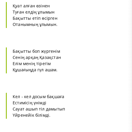
Қуат алған өзінен
Туған елдің ұлымын
Бақытты етіп өсірген
Отанымның ұлымын.
Бақытты боп жүргенім
Сенің арқаң Қазақстан
Елім менің тірегім
Құшағыңда гүл ашам.
Кел - кел досым бақшаға
Естимісің үнімді
Сауат ашып тіл дамытып
Үйренейік білімді.