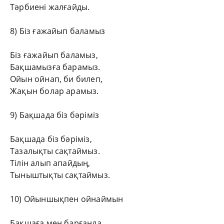
Тәрбиені жалғайды.
8) Біз ғажайып баламыз
Біз ғажайып баламыз,
Бақшамызға барамыз.
Ойын ойнап, би билеп,
Жақын болар арамыз.
9) Бақшада біз бәріміз
Бақшада біз бәріміз,
Тазалықты сақтаймыз.
Тілін алып апайдың,
Тыныштықты сақтаймыз.
10) Ойыншықпен ойнаймын
Бақшаға мен барғанда,