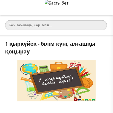
1 қыркүйек - білім күні, алғашқы
қоңырау