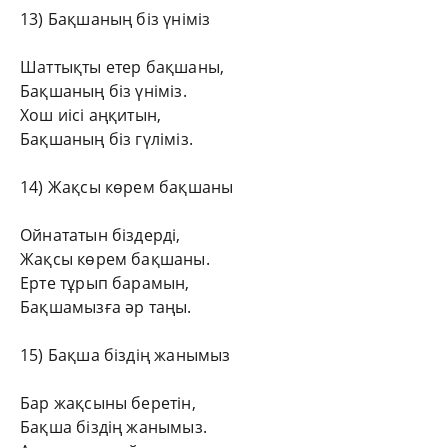
13) Бақшаның біз үніміз
Шаттықты етер бақшаны,
Бақшаның біз үніміз.
Хош иісі аңқитын,
Бақшаның біз гүліміз.
14) Жақсы көрем бақшаны
Ойнататын біздерді,
Жақсы көрем бақшаны.
Ерте тұрып барамын,
Бақшамызға әр таңы.
15) Бақша біздің жанымыз
Бар жақсыны беретін,
Бақша біздің жанымыз.