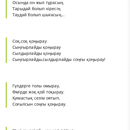
Осында он жыл тұрасың.
Тарыдай болып кіресің
Таудай болып шығасың...
Соқ,соқ қоңырау
Сыңғырлайды қоңырау
Сылдырлайды қоңырау
Сыңғырлайды,сылдырлайды соңғы қоңырау!
Гүлдерге толы омырау,
Өмірде жоқ қой тоқырау.
Қимастық сезім оятып,
Соғылсын соңғы қоңырау.