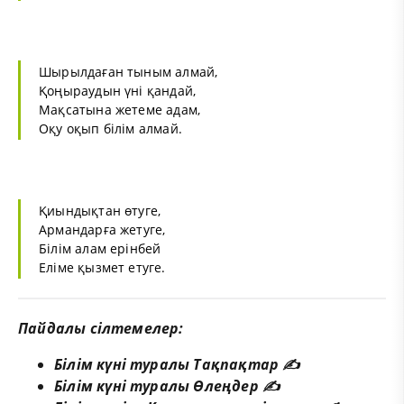
Шырылдаған тыным алмай,
Қоңыраудын үні қандай,
Мақсатына жетеме адам,
Оқу оқып білім алмай.
Қиындықтан өтуге,
Армандарға жетуге,
Білім алам ерінбей
Еліме қызмет етуге.
Пайдалы сілтемелер:
Білім күні туралы Тақпақтар ✍️
Білім күні туралы Өлеңдер ✍️