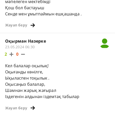
мәпелеген мектебімді
Қош бол бастауыш
Сенде мен ұмытпаймын ешқашанда .
Жауап беру
Оқырман Назерке
23.05.2024 06:30
2
0
Кел балалар оқылық!
Оқығанды көнілге,
Ықыласпен тоқылык .
Оқысаңыз балалар,
Шамнан жарық жағырал
Іздегенін алдынан іздемтақ табылар
Жауап беру