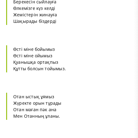
Берекесін сыйлауға
Өлкемізге күз келді
Жемістерін жинауға
Шақырады біздерді
Өсті міне бойымыз
Өсті міне ойымыз
Қуанышқа ортақпыз
Құтты болсын тойымыз.
Отан ыстық ұямыз
Жүректе орын тұрады
Отан маған пәк ана
Мен Отанның ұланы.