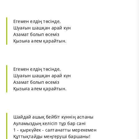
Егемен елдің төсінде,
Шуағын шашқан арай күн
Азамат болып өсеміз
Қызыға әлем қарайтын.
Егемен елдің төсінде,
Шуағын шашқан арай күн
Азамат болып өсеміз
Қызыға әлем қарайтын.
Шайдай ашық бейбіт күннің аспаны
Ауламыздың келісіп тұр бар сәні
1 - қыркүйек - салтанатты мерекемен
Құттықтайды меңгеруші баршаны!