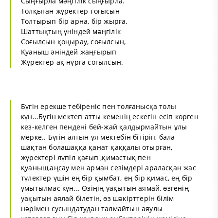
Сыңғырла мәңгілік сыңғырла.
Толқыған жүректер тоғысын
Толтырып бір арна, бір жырға.
Шаттықтың үніндей мәңгілік
Соғылсын қоңырау, соғылсын,
Қуаныш әніндей жаңғырып
Жүректер ақ нұрға соғылсын.
Бүгін ерекше тебіреніс пен толғанысқа толы
күн...Бүгін мектеп атты кеменің ескегін есіп көрген
кез-келген пендені бей-жай қалдырмайтын ұлы
мерке.. Бүгін алтын ұя мектебін бітіріп, бала
шақтан болашаққа қанат қаққалы отырған,
жүректері лүпіл қағып ,қимастық пен
қуаныш,аңсау мен арман сезімдері араласқан жас
түлектер үшін ең бір қымбат, ең бір қимас, ең бір
ұмытылмас күн... Өзіңің уақытын аямай, өзгенің
уақытын аялай білетін, өз шәкірттерін білім
нәрімен сусындатудан талмайтын аяулы