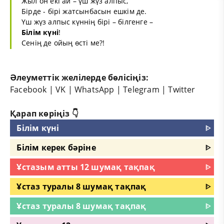
Жыл он екі ай – үш жүз алпыс,
Бірде - бірі жатсынбасын ешкім де.
Үш жүз алпыс күннің бірі – білгенге –
Білім күні
!
Сенің де ойың өсті ме?!
Әлеуметтік желілерде бөлісіңіз:
Facebook
|
VK
|
WhatsApp
|
Telegram
|
Twitter
Қарап көріңіз 👇
Білім күні
ᐈ
Білім керек бәріне
ᐈ
Ұстазым атты 12 шумақ тақпақ
ᐈ
Ұстаз туралы 8 шумақ тақпақ
ᐈ
Ұстаз туралы 8 шумақ тақпақ
ᐈ