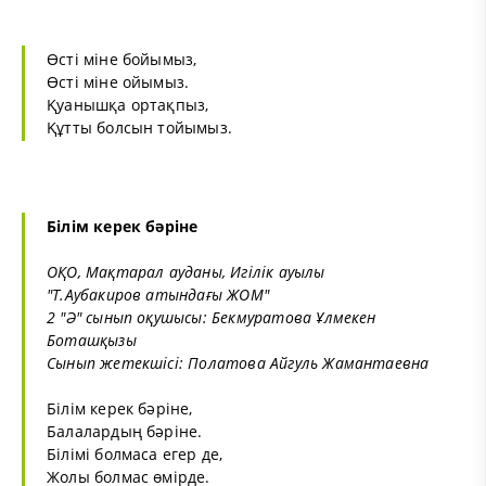
Өсті міне бойымыз,
Өсті міне ойымыз.
Қуанышқа ортақпыз,
Құтты болсын тойымыз.
Білім керек бәріне
ОҚО, Мақтарал ауданы, Игілік ауылы
"Т.Аубакиров атындағы ЖОМ"
2 "Ә" сынып оқушысы: Бекмуратова Ұлмекен
Боташқызы
Сынып жетекшісі: Полатова Айгуль Жамантаевна
Білім керек бәріне,
Балалардың бәріне.
Білімі болмаса егер де,
Жолы болмас өмірде.