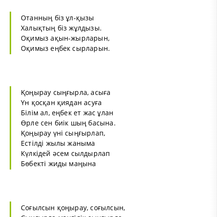
Отанның біз ұл-қызы
Халықтың біз жұлдызы.
Оқимыз ақын-жырларын,
Оқимыз еңбек сырларын.
Қоңырау сыңғырла, асыға
Үн қосқан қиядан асуға
Білім ал, еңбек ет жас ұлан
Өрле сен биiк шың басына.
Қоңырау үні сыңғырлап,
Естілді жылы жаныма
Күлкідей әсем сылдырлап
Бөбекті жиды маңына
Соғылсын қоңырау, соғылсын,