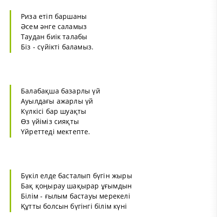
Риза етіп баршаны
Әсем әнге саламыз
Таудан биік талабы
Біз - сүйікті баламыз.
Балабақша базарлы үй
Ауылдағы ажарлы үй
Күлкісі бар шуақты
Өз үйіміз сияқты
Үйреттеді мектепте.
Бүкіл елде басталып бүгін жыры
Бақ қоңырау шақырар ұғымдын
Білім - ғылым бастауы мерекелі
Құтты болсын бүгінгі білім күні