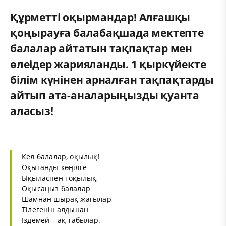
Құрметті оқырмандар! Алғашқы
қоңырауға балабақшада мектепте
балалар айтатын тақпақтар мен
өлеідер жарияланды. 1 қыркүйекте
білім күнінен арналған тақпақтарды
айтып ата-аналарыңызды қуанта
аласыз!
Кел балалар, оқылық!
Оқығанды көңілге
Ықыласпен тоқылық,
Оқысаңыз балалар
Шамнан шырақ жағылар,
Тілегенін алдынан
Іздемей – ақ табылар.