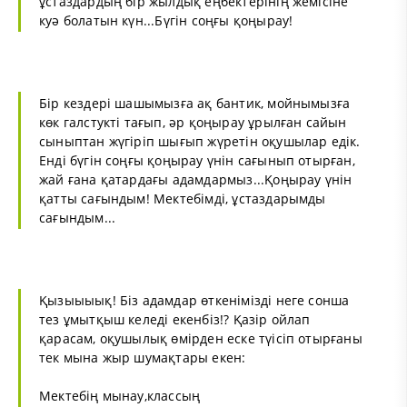
ұстаздардың бір жылдық еңбектерінің жемісіне
куә болатын күн...Бүгін соңғы қоңырау!
Бір кездері шашымызға ақ бантик, мойнымызға
көк галстукті тағып, әр қоңырау ұрылған сайын
сыныптан жүгіріп шығып жүретін оқушылар едік.
Енді бүгін соңғы қоңырау үнін сағынып отырған,
жай ғана қатардағы адамдармыз...Қоңырау үнін
қатты сағындым! Мектебімді, ұстаздарымды
сағындым...
Қызыыыық! Біз адамдар өткенімізді неге сонша
тез ұмытқыш келеді екенбіз!? Қазір ойлап
қарасам, оқушылық өмірден еске түісіп отырғаны
тек мына жыр шумақтары екен:
Мектебің мынау,классың