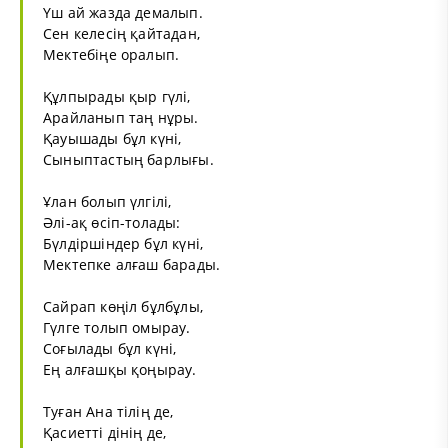
Үш ай жазда демалып.
Сен келесің қайтадан,
Мектебіңе оралып.
Құлпырады қыр гүлі,
Арайланып таң нұры.
Қауышады бұл күні,
Сыныптастың барлығы.
Ұлан болып үлгілі,
Әлі-ақ өсіп-толады:
Бүлдіршіндер бұл күні,
Мектепке алғаш барады.
Сайрап көңіл бұлбұлы,
Гүлге толып омырау.
Соғылады бұл күні,
Ең алғашқы қоңырау.
Туған Ана тілің де,
Қасиетті дінің де,