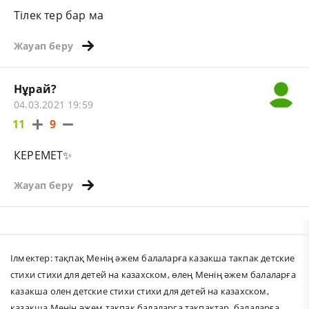
Тілек тер бар ма
Жауап беру
Нұрай?
04.03.2021 19:59
11
9
КЕРЕМЕТ✨
Жауап беру
Ілмектер:
тақпақ Менің әжем балаларға казакша такпак детские
стихи стихи для детей на казахском
,
өлең Менің әжем балаларға
казакша олен детские стихи стихи для детей на казахском
,
казакша Менің әжем такпак балаларга такпактар
,
балаларға