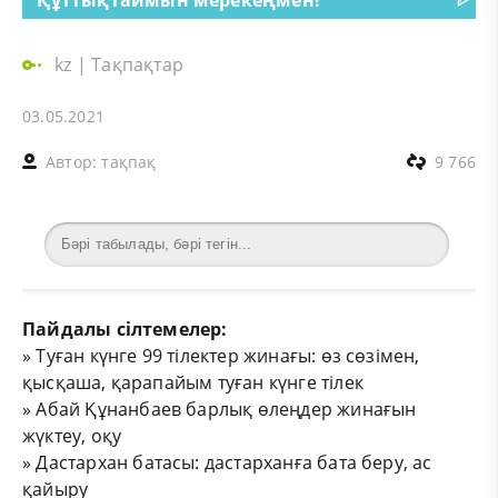
kz
|
Тақпақтар
03.05.2021
Автор:
тақпақ
9 766
Пайдалы сілтемелер:
»
Туған күнге 99 тілектер жинағы: өз сөзімен,
қысқаша, қарапайым туған күнге тілек
»
Абай Құнанбаев барлық өлеңдер жинағын
жүктеу, оқу
»
Дастархан батасы: дастарханға бата беру, ас
қайыру