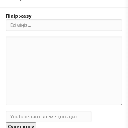
Пікір жазу
Сурет қосу