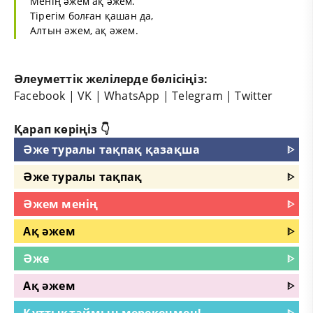
Менің әжем ақ әжем.
Тірегім болған қашан да,
Алтын әжем, ақ әжем.
Әлеуметтік желілерде бөлісіңіз:
Facebook
|
VK
|
WhatsApp
|
Telegram
|
Twitter
Қарап көріңіз 👇
Әже туралы тақпақ қазақша
ᐈ
Әже туралы тақпақ
ᐈ
Әжем менің
ᐈ
Ақ әжем
ᐈ
Әже
ᐈ
Ақ әжем
ᐈ
Құттықтаймын мерекеңмен!
ᐈ