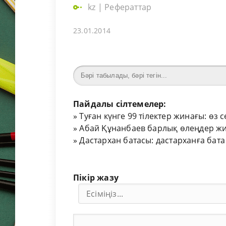
kz
|
Рефераттар
23.01.2014
Пайдалы сілтемелер:
»
Туған күнге 99 тілектер жинағы: өз 
»
Абай Құнанбаев барлық өлеңдер жи
»
Дастархан батасы: дастарханға бата
Пікір жазу