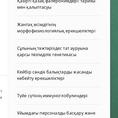
Қазіргі қазақ фалеронимдері: тарихы
мен қалыптасуы
Жантақ өсімдігінің
морфофизиологиялық ерекшеліктері
Сұлының тәжтәріздес тат ауруына
қарсы төзімділік генетикасы
Кейбір сәндік балықтарды жасанды
көбейту ерекшеліктері
ат
Түйе сүтінің иммуноглобулиндері
а
Ұйымдағы персоналды басқару және