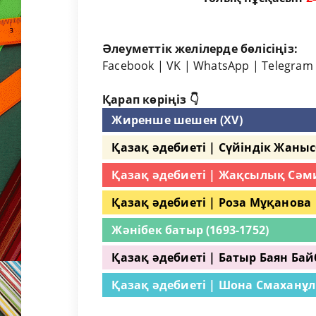
Әлеуметтік желілерде бөлісіңіз:
Facebook
|
VK
|
WhatsApp
|
Telegram
Қарап көріңіз 👇
Жиренше шешен (XV)
Қазақ әдебиеті | Сүйіндік Жаны
Қазақ әдебиеті | Жақсылық Сәм
Қазақ әдебиеті | Роза Мұқанова
Жәнібек батыр (1693-1752)
Қазақ әдебиеті | Батыр Баян Ба
Қазақ әдебиеті | Шона Смаханұ