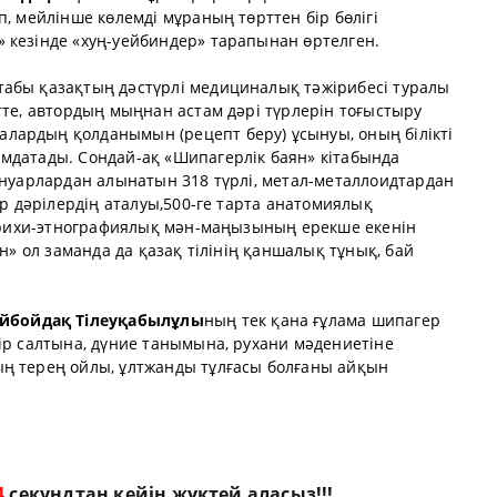
п, мейлінше көлемді мұраның төрттен бір бөлігі
 кезінде «хуң-уейбиндер» тарапынан өртелген.
ітабы қазақтың дәстүрлі медициналық тәжірибесі туралы
тте, автордың мыңнан астам дәрі түрлерін тоғыстыру
лардың қолданымын (рецепт беру) ұсынуы, оның білікті
мдатады. Сондай-ақ «Шипагерлік баян» кітабында
ануарлардан алынатын 318 түрлі, метал-металлоидтардан
ар дәрілердің аталуы,500-ге тарта анатомиялық
 тарихи-этнографиялық мән-маңызының ерекше екенін
ян» ол заманда да қазақ тілінің қаншалық тұнық, бай
йбойдақ
Тілеуқабылұлы
ның тек қана ғұлама шипагер
ір салтына, дүние танымына, рухани мәдениетіне
ң терең ойлы, ұлтжанды тұлғасы болғаны айқын
2
секундтан кейін жүктей аласыз!!!