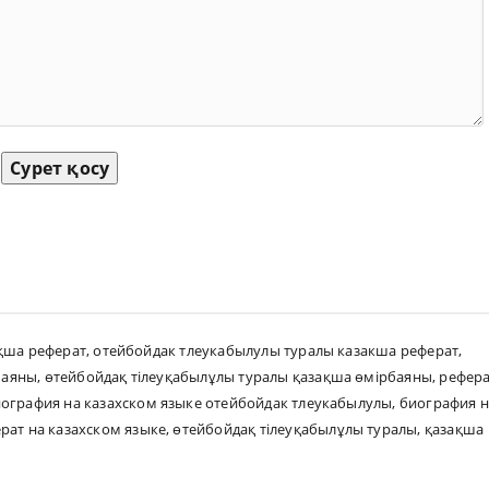
Сурет қосу
қша реферат
,
отейбойдак тлеукабылулы туралы казакша реферат
,
баяны
,
өтейбойдақ тілеуқабылұлы туралы қазақша өмірбаяны
,
рефер
ография на казахском языке отейбойдак тлеукабылулы
,
биография н
рат на казахском языке
,
өтейбойдақ тілеуқабылұлы туралы
,
қазақша