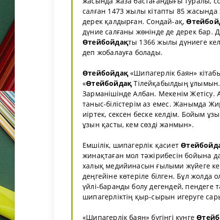
жасында жаза бастағандығы туралы, с
салған 1473 жылы кітапты 85 жасында 
дерек қалдырған. Сондай-ақ,
Өтейбой
дүние салғаны жөнінде де дерек бар. 
Өтейбойдақ
ты 1366 жылы дүниеге ке
деп жобалауға болады.
Өтейбойдақ
«Шипагерлік баян» кітабы
«
Өтейбойдақ
Тілейқабылдың ұлымын. 
Зарманішінде Албан. Мекенім Жетісу.
таныс-білістерім аз емес. Жанымда 
иіртек, сексен беске келдім. Бойым ұз
ұзын қасты, кем сөзді жанмын».
Емшілік, шипагерлік қасиет
Өтейбойд
жинақтаған мол тәжірибесін бойына д
халық медийинасын ғылыми жүйеге кел
деңгейіне көтеріле білген. Бұл жолда о
үйлі-баранды болу дегендей, пендеге тә
шипагерліктің қыр-сырын игеруге сар
«Шипагерлік баян» бүгінгі күнге
Өтейб