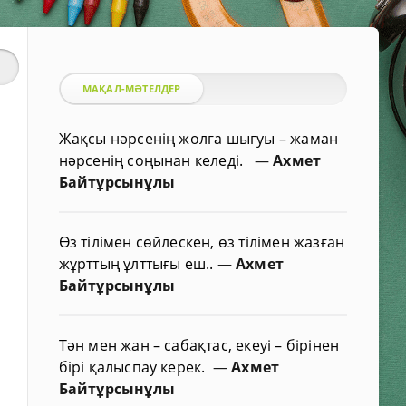
МАҚАЛ-МӘТЕЛДЕР
Жақсы нәрсенің жолға шығуы – жаман
нәрсенің соңынан келеді.
—
Ахмет
Байтұрсынұлы
Өз тілімен сөйлескен, өз тілімен жазған
жұрттың ұлттығы еш..
—
Ахмет
Байтұрсынұлы
Тән мен жан – сабақтас, екеуі – бірінен
бірі қалыспау керек.
—
Ахмет
Байтұрсынұлы