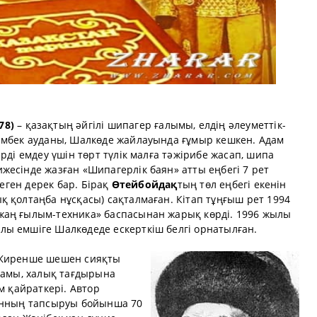
78)
– қазақтың әйгілі шипагер ғалымы, елдің әлеуметтік-
ымбек ауданы, Шалкөде жайлауында ғұмыр кешкен. Адам
рді емдеу үшін төрт түлік малға тәжірибе жасап, шипа
есінде жазған «Шипагерлік баян» атты еңбегі 7 рет
деген дерек бар. Бірақ
Өтейбойдақ
тың төл еңбегі екенін
 қолтаңба нұсқасы) сақталмаған. Кітап тұңғыш рет 1994
жаң ғылым-техника» баспасынан жарық көрді. 1996 жылы
ы емшіге Шалкөдеде ескерткіш белгі орнатылған.
 Жиренше шешен сияқты
қамы, халық тағдырына
м қайраткері. Автор
ханның тапсыруы бойынша 70