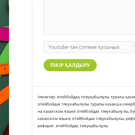
ПІКІР ҚАЛДЫРУ
Ілмектер:
өтейбойдақ тілеуқабылұлы туралы қаза
отейбойдак тлеукабылулы туралы казакша омир
на казахском языке отейбойдак тлеукабылулы
,
би
казахском языке
,
отейбойдак тлеукабылулы
,
рефе
реферат
,
өтейбойдақ тілеуқабылұлы