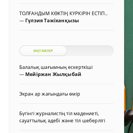
ТОЛҒАНДЫМ КӨКТІҢ КҮРКІРІН ЕСТІП..
—
Гүлзия Тәжіханқызы
ӘҢГІМЕЛЕР
Балалық шағымның ескерткіші
—
Мейіржан Жылқыбай
Экран ар жағындағы өмір
Бүгінгі журналистің тіл мәдениеті,
сауаттылық әдебі және тіл шеберлігі