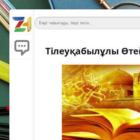
Тілеуқабылұлы Өтей