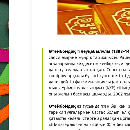
Өтейбойдақ
Тілеуқабылұлы
(1388–14
саяси өміріне жүйрік тарихшысы. Рай
ағзаларында кездесетін кейбір кеселде
дарыту амалдарын тапқан. Соның нәтиж
көшірілу арқылы бүгінгі күнге жетіпті 
дәлелдейтін факсимиляциясы (авторлық
жылы Үрімші қаласындағы (ҚХР) «Шың
оны жалын баспасы шығарды. 2002 жыл
Өтейбойдақ
өз тұсында Жәнібек хан,
тарихи тұлғалармен бастас болып, ел 
қатысты келелі істерге араласқан қоға
«Шипагерлік баян» кітабын Жәнібек 