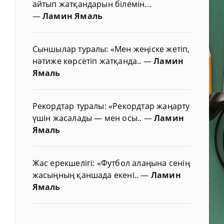
айтып жатқандарын білемін...
—
Ламин Ямаль
Сыншылар туралы: «Мен жеңіске жетіп,
нәтиже көрсетіп жатқанда..
—
Ламин
Ямаль
Рекордтар туралы: «Рекордтар жаңарту
үшін жасалады — мен осы..
—
Ламин
Ямаль
Жас ерекшелігі: «Футбол алаңына сенің
жасыңның қаншада екені..
—
Ламин
Ямаль