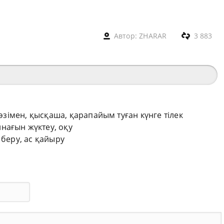
Автор:
ZHARAR
3 883
сөзімен, қысқаша, қарапайым туған күнге тілек
нағын жүктеу, оқу
 беру, ас қайыру