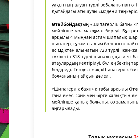
уақыттың алуан түрлі зобалаңынан өті
Қытайдағы атышулы «мәдени төңкеріс»
Өтейбойдақ
тың «Шипагерлік баян» к
мейлінше мол мағлұмат береді. Бұл ре
арқылы 4 мыңнан астам шипалық шара
шипагер, ғұлама ғалым болғанын пайы
өсімдіктен алынатын 728 түрлі, жан-ж
түзілетін 318 түрлі шипалық қасиеті б
атаулардың келтірілуі, бұл еңбектің
білдіреді. Теңдесі жоқ «Шипагерлік ба
болғанының айқын дәлелі.
«Шипагерлік баян» кітабы арқылы
Өте
ғана емес, сонымен бірге халықтың өм
мейлінше қанық болғаны, өз заманыны
аңғарылады.
Толық нұсқасын
2