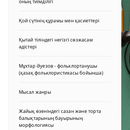
оның тиімділігі
Қой сүтінің құрамы мен қасиеттері
Қытай тіліндегі негізгі сөзжасам
әдістері
Мұхтар Әуезов - фольклортанушы
(қазақ фольклористикасы бойынша)
Мысал жанры
Жайық өзеніндегі сазан және торта
балықтарының бауырының
морфологиясы