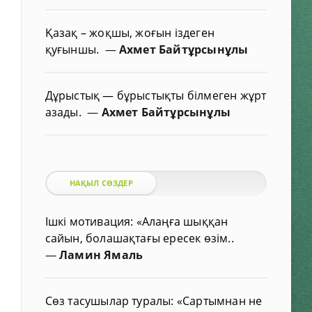
Қазақ – жоқшы, жоғын іздеген
қуғыншы.
—
Ахмет Байтұрсынұлы
Дұрыстық — бұрыстықты білмеген жұрт
азады.
—
Ахмет Байтұрсынұлы
НАҚЫЛ СӨЗДЕР
Ішкі мотивация: «Алаңға шыққан
сайын, болашақтағы ересек өзім..
—
Ламин Ямаль
Сөз тасушылар туралы: «Сартымнан не