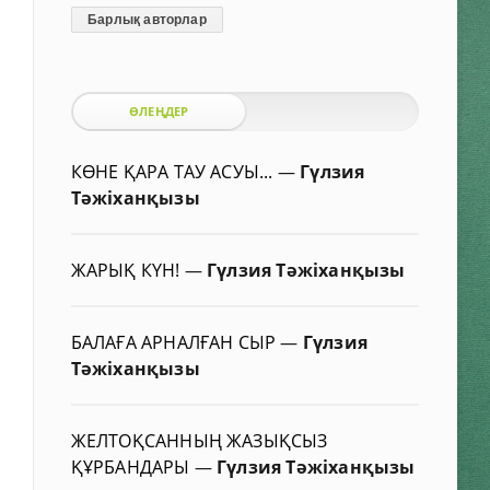
Барлық авторлар
ӨЛЕҢДЕР
КӨНЕ ҚАРА ТАУ АСУЫ...
—
Гүлзия
Тәжіханқызы
ЖАРЫҚ КҮН!
—
Гүлзия Тәжіханқызы
БАЛАҒА АРНАЛҒАН СЫР
—
Гүлзия
Тәжіханқызы
ЖЕЛТОҚСАННЫҢ ЖАЗЫҚСЫЗ
ҚҰРБАНДАРЫ
—
Гүлзия Тәжіханқызы