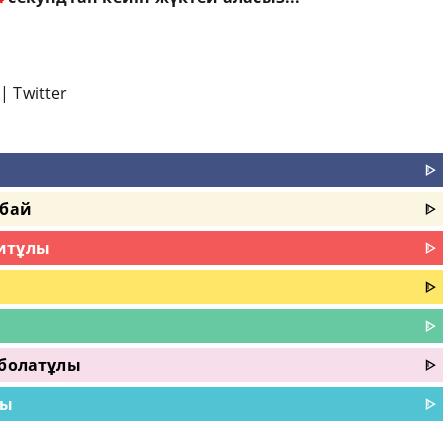
|
Twitter
ᐈ
сбай
ᐈ
итұлы
ᐈ
ᐈ
ᐈ
йболатұлы
ᐈ
лы
ᐈ