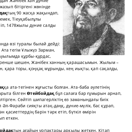
одан Жәнібек хан дүние
жазып бітіргені жөнінде
дақ
тың 90 жасқа жақындап,
Демек, Тіеуқабылұлы
ліп, 1478жылы дүние салды
нда өзі туралы былай дейді:
Ата тегім Ұлыжүз Зарман,
 Ауылымда құрбы-құрдас,
Жиренше шешен, Жәнібек ханның қарашасымын. Жылым –
ын, қара торы, қоңқақ мұрынды, кең иықты, қап сақалды,
ақ
қа ата-тегінен жұғысты болған. Ата-баба әулетінің
арыта білген
Өтейбойдақ
бұл салаға бар ғұмырын арнап,
тірген. Сөйтіп шипагерліктің өз заманындағы биік
л Әл-Фараби сияқты атақ-даңқ, дүние-мүлік, бас құрап,
н қасиеттердің бәрін тәрк етіп, бүткіл өмірін
ып еткен.
ойдақ
тың ағайын ұрпақтары арқылы жеткен. Кітап