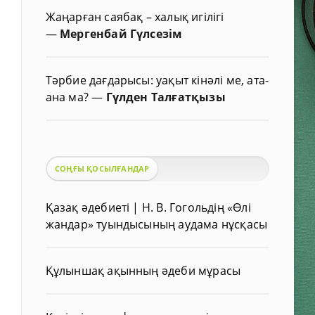
Жаңарған саябақ – халық игілігі
—
Мергенбай Гүлсезім
Тәрбие дағдарысы: уақыт кінәлі ме, ата-
ана ма?
—
Гүлден Талғатқызы
СОҢҒЫ ҚОСЫЛҒАНДАР
Қазақ әдебиеті | Н. В. Гогольдің «Өлі
жандар» туындысының аудама нұсқасы
Құлыншақ ақынның әдеби мұрасы