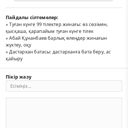
Пайдалы сілтемелер:
»
Туған күнге 99 тілектер жинағы: өз сөзімен,
қысқаша, қарапайым туған күнге тілек
»
Абай Құнанбаев барлық өлеңдер жинағын
жүктеу, оқу
»
Дастархан батасы: дастарханға бата беру, ас
қайыру
Пікір жазу