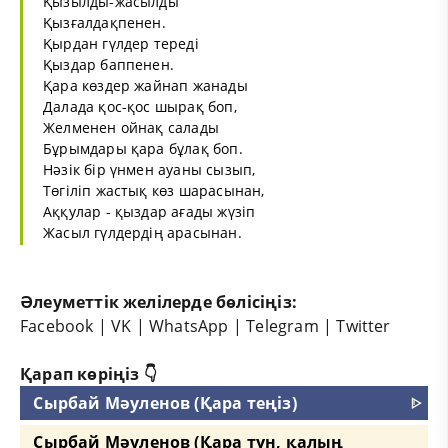
Қызылды-жасылды
Қызғалдақпенен.
Қырдан гүлдер тереді
Қыздар баппенен.
Қара көздер жайнап жанады
Далада қос-қос шырақ боп,
Желменен ойнақ салады
Бұрымдары қара бұлақ боп.
Нәзік бір үнмен ауаны сызып,
Төгіліп жастық көз шарасынан,
Аққулар - қыздар ағады жүзіп
Жасыл гүлдердің арасынан.
Әлеуметтік желілерде бөлісіңіз:
Facebook
|
VK
|
WhatsApp
|
Telegram
|
Twitter
Қарап көріңіз 👇
Сырбай Мәуленов (Қара теңіз)
ᐈ
Сырбай Мәуленов (Қара түн, қалың