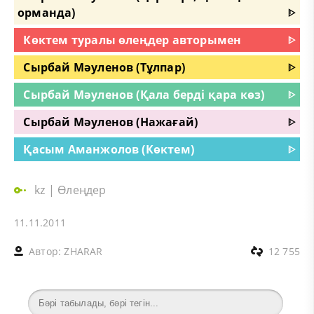
орманда)
ᐈ
Көктем туралы өлеңдер авторымен
ᐈ
Сырбай Мәуленов (Тұлпар)
ᐈ
Сырбай Мәуленов (Қала берді қара көз)
ᐈ
Сырбай Мәуленов (Нажағай)
ᐈ
Қасым Аманжолов (Көктем)
ᐈ
kz
|
Өлеңдер
11.11.2011
Автор:
ZHARAR
12 755