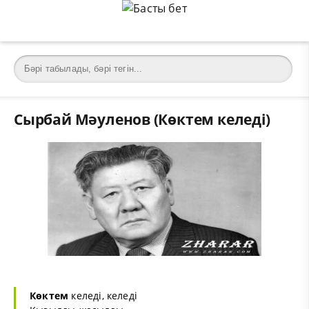
Сырбай Мәуленов (Көктем келеді)
Көктем
келеді, келеді