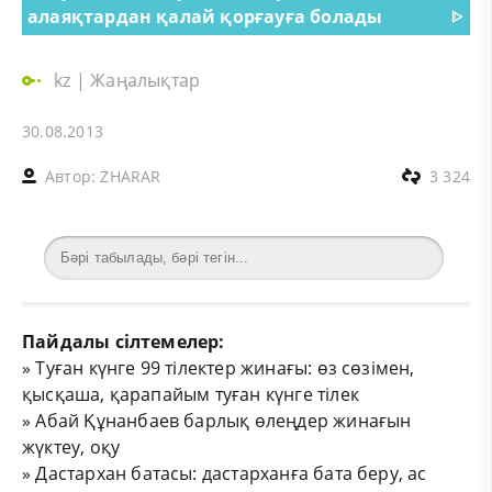
алаяқтардан қалай қорғауға болады
ᐈ
kz
|
Жаңалықтар
30.08.2013
Автор:
ZHARAR
3 324
Пайдалы сілтемелер:
»
Туған күнге 99 тілектер жинағы: өз сөзімен,
қысқаша, қарапайым туған күнге тілек
»
Абай Құнанбаев барлық өлеңдер жинағын
жүктеу, оқу
»
Дастархан батасы: дастарханға бата беру, ас