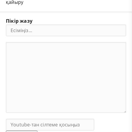
қайыру
Пікір жазу