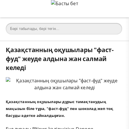
Қазақстанның оқушылары "фаст-
фуд" жеуде алдына жан салмай
келеді
Қазақстанның оқушылары дұрыс тамақтанудың
маңызын біле тұра, "фаст-фуд" пен шоколад жеп тоқ
басуды әдетке айналдырған.
Бұл туралы BNews.kz тілшісіне Danone