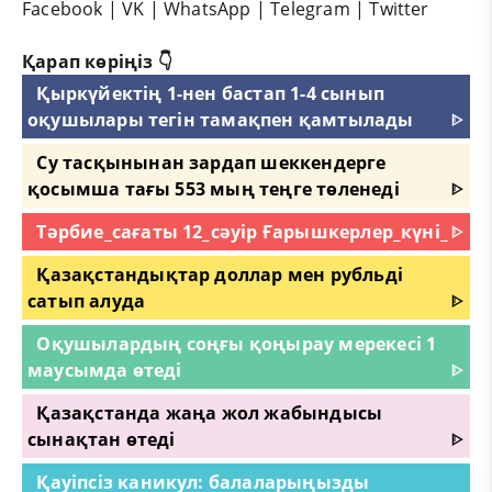
Facebook
|
VK
|
WhatsApp
|
Telegram
|
Twitter
Қарап көріңіз 👇
Қыркүйектің 1-нен бастап 1-4 сынып
оқушылары тегін тамақпен қамтылады
ᐈ
Су тасқынынан зардап шеккендерге
қосымша тағы 553 мың теңге төленеді
ᐈ
Тәрбие_сағаты 12_сәуір Ғарышкерлер_күні_
ᐈ
Қазақстандықтар доллар мен рубльді
сатып алуда
ᐈ
Оқушылардың соңғы қоңырау мерекесі 1
маусымда өтеді
ᐈ
Қазақстанда жаңа жол жабындысы
сынақтан өтеді
ᐈ
Қауіпсіз каникул: балаларыңызды