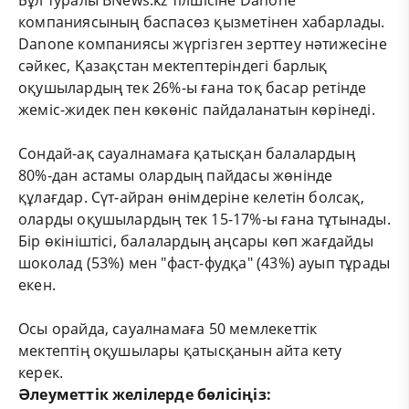
компаниясының баспасөз қызметінен хабарлады.
Danone компаниясы жүргізген зерттеу нәтижесіне
сәйкес, Қазақстан мектептеріндегі барлық
оқушылардың тек 26%-ы ғана тоқ басар ретінде
жеміс-жидек пен көкөніс пайдаланатын көрінеді.
Сондай-ақ сауалнамаға қатысқан балалардың
80%-дан астамы олардың пайдасы жөнінде
құлағдар. Сүт-айран өнімдеріне келетін болсақ,
оларды оқушылардың тек 15-17%-ы ғана тұтынады.
Бір өкініштісі, балалардың аңсары көп жағдайды
шоколад (53%) мен "фаст-фудқа" (43%) ауып тұрады
екен.
Осы орайда, сауалнамаға 50 мемлекеттік
мектептің оқушылары қатысқанын айта кету
керек.
Әлеуметтік желілерде бөлісіңіз: