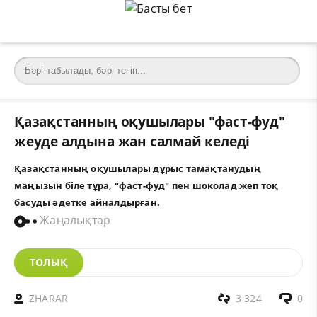
Қазақстанның оқушылары "фаст-фуд"
жеуде алдына жан салмай келеді
Қазақстанның оқушылары дұрыс тамақтанудың
маңызын біле тұра, "фаст-фуд" пен шоколад жеп тоқ
басуды әдетке айналдырған.
Жаңалықтар
ТОЛЫҚ
ZHARAR
3 324
0