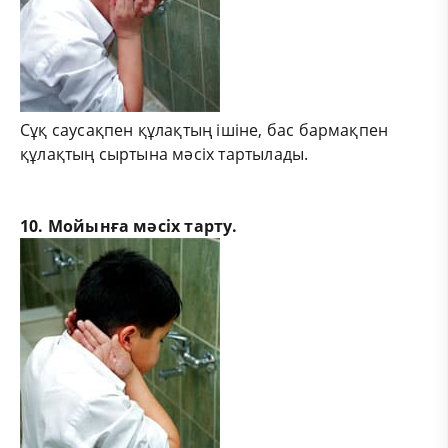
Сұқ саусақпен құлақтың ішіне, бас бармақпен
құлақтың сыртына мәсіх тартылады.
10. Мойынға мәсіх тарту.