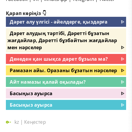
Қарап көріңіз 👇
Дәрет алу үлгісі - әйелдерге, қыздарға
ᐈ
Дәрет алудың тәртібі, Дәретті бұзатын
жағдайлар, Дәретті бұзбайтын жағдайлар
мен нәрселер
ᐈ
Денеден қан шықса дәрет бұзыла ма?
ᐈ
Рамазан айы. Оразаны бұзатын нәрселер
ᐈ
Айт намазы қалай оқылады?
ᐈ
Басыңыз ауырса
ᐈ
Басыңыз ауырса
ᐈ
kz
|
Кеңестер