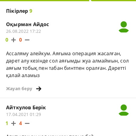
Пікірлер
9
Оқырман Айдос
26.08.2022 17:22
0
0
Ассаляму алейкум. Аяғыма операция жасалған,
дәрет алу кезінде сол аяғымды жуа алмаймын, сол
аяғым тобық пен табан бинтпен оралған. Дәретті
қалай аламыз
Жауап беру
Айткулов Берік
17.04.2021 01:29
1
4