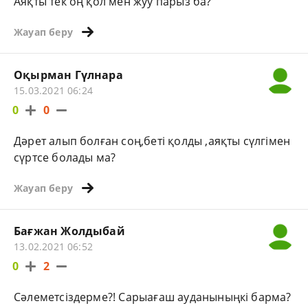
Аяқты тек оң қол мен жуу парыз ба?
Жауап беру
Оқырман Гүлнара
15.03.2021 06:24
0
0
Дәрет алып болған соң,беті қолды ,аяқты сүлгімен
сүртсе болады ма?
Жауап беру
Бағжан Жолдыбай
13.02.2021 06:52
0
2
Сәлеметсіздерме?! Сарыағаш ауданыныңкі барма?