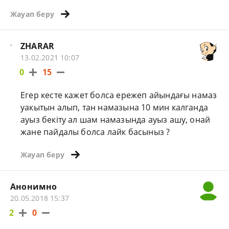
Жауап беру
ZHARAR
13.02.2021 10:07
0
15
Егер кесте кажет болса ережеп айындағы намаз
уакытын алып, тан намазына 10 мин калганда
ауыз бекіту ал шам намазында ауыз ашу, онай
жане пайдалы болса лайк басыныз ?
Жауап беру
Анонимно
20.05.2018 15:37
2
0