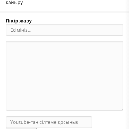
қайыру
Пікір жазу