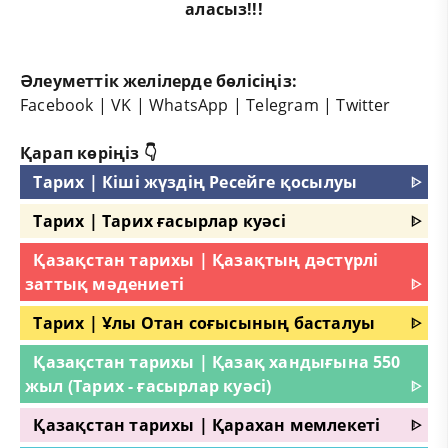
аласыз!!!
Әлеуметтік желілерде бөлісіңіз:
Facebook
|
VK
|
WhatsApp
|
Telegram
|
Twitter
Қарап көріңіз 👇
Тарих | Кіші жүздің Ресейге қосылуы
ᐈ
Тарих | Тарих ғасырлар куәсі
ᐈ
Қазақстан тарихы | Қазақтың дәстүрлі
заттық мәдениеті
ᐈ
Тарих | Ұлы Отан соғысының басталуы
ᐈ
Қазақстан тарихы | Қазақ хандығына 550
жыл (Тарих - ғасырлар куәсі)
ᐈ
Қазақстан тарихы | Қарахан мемлекеті
ᐈ