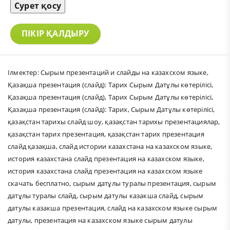
Сурет қосу
ПІКІР ҚАЛДЫРУ
Ілмектер:
Сырым презентаций и слайды на казахском языке
,
Қазақша презентация (слайд): Тарих Сырым Датұлы көтерілісі
,
Қазақша презентация (слайд)
,
Тарих Сырым Датұлы көтерілісі
,
Қазақша презентация (слайд): Тарих
,
Сырым Датұлы көтерілісі
,
қазақстан тарихы слайд шоу
,
қазақстан тарихы презентациялар
,
қазақстан тарих презентация
,
қазақстан тарих презентация
слайд қазақша
,
слайд истории казахстана на казахском языке
,
история казахстана слайд презентация на казахском языке
,
история казахстана слайд презентация на казахском языке
скачать бесплатно
,
сырым датұлы туралы презентация
,
сырым
датұлы туралы слайд
,
сырым датулы казакша слайд
,
сырым
датулы казакша презентация
,
слайд на казахском языке сырым
датулы
,
презентация на казахском языке сырым датулы