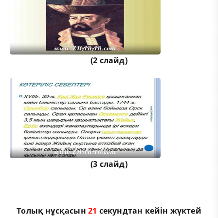
(2 слайд)
(3 слайд)
Толық нұсқасын
21
секундтан кейін жүктей