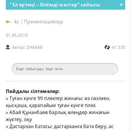
"Ел ертеңі – білімді жастар” сайысы
ᐈ
kz
|
Презентациялар
01.05.2019
Автор:
ZHARAR
41 335
Пайдалы сілтемелер:
»
Туған күнге 99 тілектер жинағы: өз сөзімен,
қысқаша, қарапайым туған күнге тілек
»
Абай Құнанбаев барлық өлеңдер жинағын
жүктеу, оқу
»
Дастархан батасы: дастарханға бата беру, ас