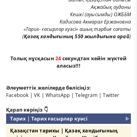
Ақжайық ауданы
Кешкі (ауысымды) ОЖББМ
Кадисова Акмарал Ержановна
«Тарих- ғасырлар куәсі» ашық тәрбие сағаты
(
Қазақ хандығының 550 жылдығына орай
)
Толық нұсқасын
24
секундтан кейін жүктей
аласыз!!!
Әлеуметтік желілерде бөлісіңіз:
Facebook
|
VK
|
WhatsApp
|
Telegram
|
Twitter
Қарап көріңіз 👇
Тарих | Тарих ғасырлар куәсі
ᐈ
Қазақстан тарихы | Қазақ хандығының