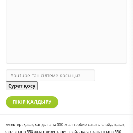
Сурет қосу
ПІКІР ҚАЛДЫРУ
Ілмектер:
қазақ хандығына 550 жыл тәрбие сағаты слайд
,
қазақ
хандығына 550 жыл презентация слайд
,
қазақ хандығына 550