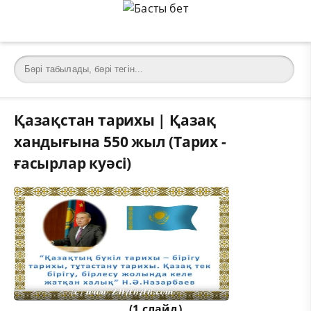
Қазақстан тарихы | Қазақ
хандығына 550 жыл (Тарих -
ғасырлар куәсі)
(1 слайд)