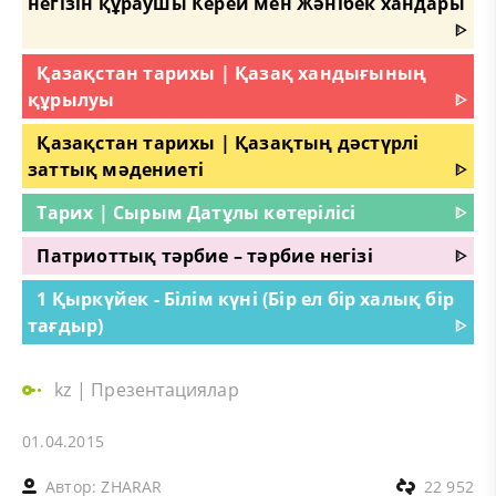
негізін құраушы Керей мен Жәнібек хандары
ᐈ
Қазақстан тарихы | Қазақ хандығының
құрылуы
ᐈ
Қазақстан тарихы | Қазақтың дәстүрлі
заттық мәдениеті
ᐈ
Тарих | Сырым Датұлы көтерілісі
ᐈ
Патриоттық тәрбие – тәрбие негізі
ᐈ
1 Қыркүйек - Білім күні (Бір ел бір халық бір
тағдыр)
ᐈ
kz
|
Презентациялар
01.04.2015
Автор:
ZHARAR
22 952