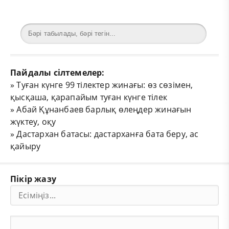
Пайдалы сілтемелер:
»
Туған күнге 99 тілектер жинағы: өз сөзімен,
қысқаша, қарапайым туған күнге тілек
»
Абай Құнанбаев барлық өлеңдер жинағын
жүктеу, оқу
»
Дастархан батасы: дастарханға бата беру, ас
қайыру
Пікір жазу