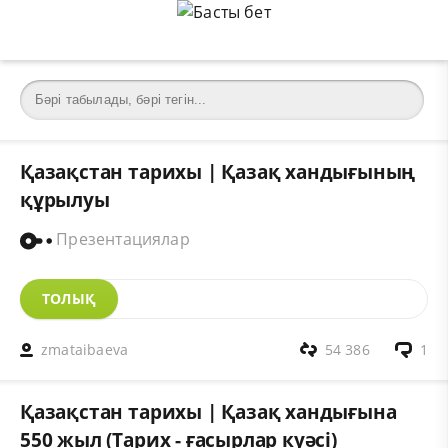
Қазақстан тарихы | Қазақ хандығының
құрылуы
Презентациялар
ТОЛЫҚ
zmataibaeva
54 386
1
Қазақстан тарихы | Қазақ хандығына
550 жыл (Тарих - ғасырлар куәсі)