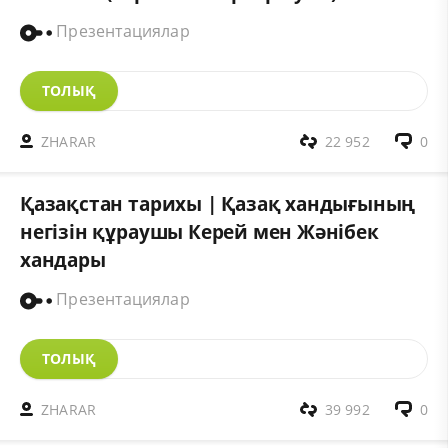
Презентациялар
ТОЛЫҚ
ZHARAR
22 952
0
Қазақстан тарихы | Қазақ хандығының
негізін құраушы Керей мен Жәнібек
хандары
Презентациялар
ТОЛЫҚ
ZHARAR
39 992
0