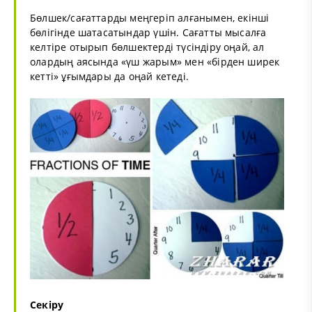
Бөлшек/сағаттарды меңгеріп алғанымен, екінші
бөлігінде шатасатындар үшін. Сағатты мысалға
келтіре отырып бөлшектерді түсіндіру оңай, ал
олардың аясында «үш жарым» мен «бірден ширек
кетті» ұғымдары да оңай кетеді.
Секіру