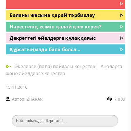
ᐈ
Баланы жасына қарай тәрбиелеу
ᐈ
Нәрестенің есімін қалай қою керек?
ᐈ
Декреттегі әйелдерге құлаққағыс
ᐈ
Құрсағыңызда бала болса…
ᐈ
Әкелерге (папа) пайдалы кеңестер
|
Аналарға
және әйелдерге кеңестер
15.11.2016
Автор:
ZHARAR
7 889