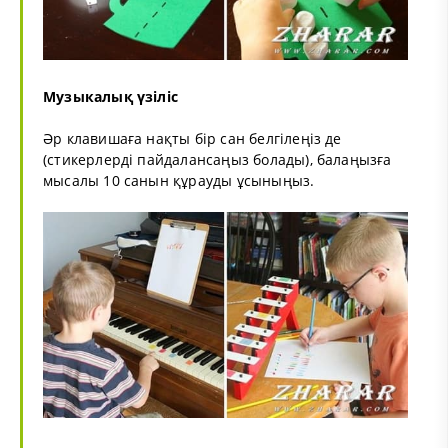
Музыкалық үзіліс
Әр клавишаға нақты бір сан белгілеңіз де
(стикерлерді пайдалансаңыз болады), балаңызға
мысалы 10 санын құрауды ұсыныңыз.