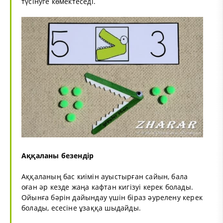
түсінуге көмектеседі.
Аққаланы безендір
Аққаланың бас киімін ауыстырған сайын, бала
оған әр кезде жаңа кафтан кигізуі керек болады.
Ойынға бәрін дайындау үшін біраз әурелену керек
болады, есесіне ұзаққа шыдайды.