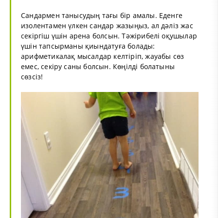
Сандармен танысудың тағы бір амалы. Еденге
изолентамен үлкен сандар жазыңыз, ал дәліз жас
секіргіш үшін арена болсын. Тәжірибелі оқушылар
үшін тапсырманы қиындатуға болады:
арифметикалақ мысалдар келтіріп, жауабы сөз
емес, секіру саны болсын. Көңілді болатыны
сөзсіз!