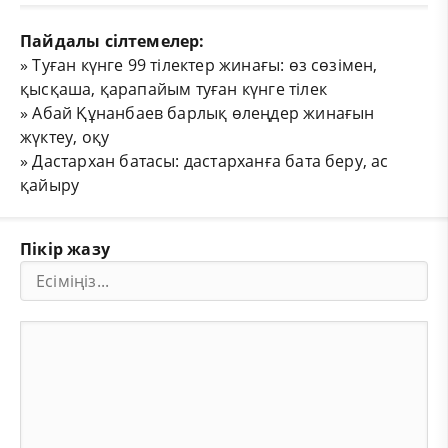
Пайдалы сілтемелер:
»
Туған күнге 99 тілектер жинағы: өз сөзімен,
қысқаша, қарапайым туған күнге тілек
»
Абай Құнанбаев барлық өлеңдер жинағын
жүктеу, оқу
»
Дастархан батасы: дастарханға бата беру, ас
қайыру
Пікір жазу