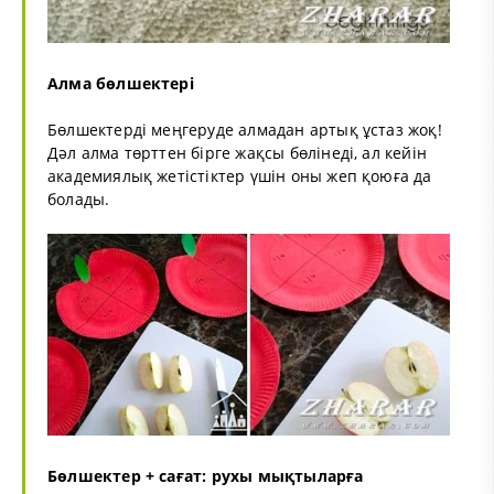
Алма бөлшектері
Бөлшектерді меңгеруде алмадан артық ұстаз жоқ!
Дәл алма төрттен бірге жақсы бөлінеді, ал кейін
академиялық жетістіктер үшін оны жеп қоюға да
болады.
Бөлшектер + сағат: рухы мықтыларға