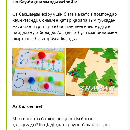
Өз бау-бақшамызды өсірейік
Өз бақшаңды өсіру үшін бізге қажетсіз помпондар
көмектеседі. Сонымен қатар қарапайым губкадан
жасалған, түрлі түске боялған дөңгелектерді де
пайдалануға болады. Ал, қыста бұл помпондармен
шыршаны безендіруге болады.
Аз ба, көп пе?
Мектепте «аз ба, көп пе» деп кім басын
қатырмады? Көңілді қолтырауын балаға осыны