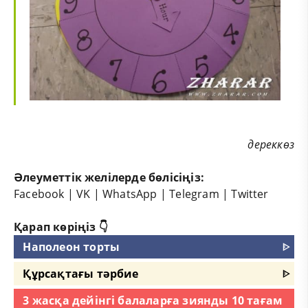
дереккөз
Әлеуметтік желілерде бөлісіңіз:
Facebook
|
VK
|
WhatsApp
|
Telegram
|
Twitter
Қарап көріңіз 👇
Наполеон торты
ᐈ
Құрсақтағы тәрбие
ᐈ
3 жасқа дейінгі балаларға зиянды 10 тағам