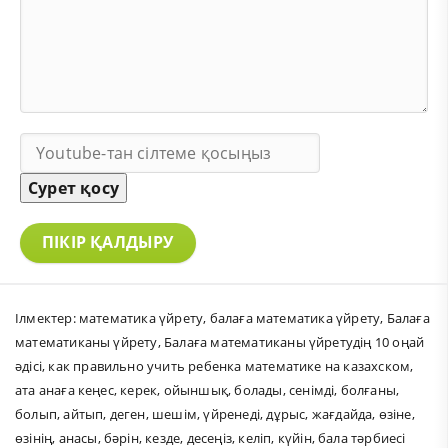
Сурет қосу
ПІКІР ҚАЛДЫРУ
Ілмектер:
математика үйрету
,
балаға математика үйрету
,
Балаға
математиканы үйрету
,
Балаға математиканы үйретудің 10 оңай
әдісі
,
как правильно учить ребенка математике на казахском
,
ата анаға кеңес
,
керек
,
ойыншық
,
болады
,
сенімді
,
болғаны
,
болып
,
айтып
,
деген
,
шешім
,
үйренеді
,
дұрыс
,
жағдайда
,
өзіне
,
өзінің
,
анасы
,
бәрін
,
кезде
,
десеңіз
,
келіп
,
күйін
,
бала тәрбиесі