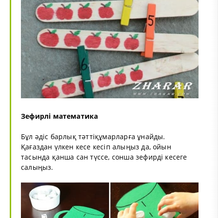
Зефирлі математика
Бұл әдіс барлық тәттіқұмарларға ұнайды.
Қағаздан үлкен кесе кесіп алыңыз да, ойын
тасында қанша сан түссе, сонша зефирді кесеге
салыңыз.