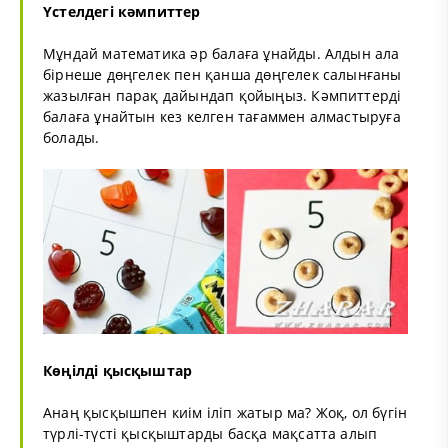
Үстелдегі кәмпиттер
Мұндай математика әр балаға ұнайды. Алдын ала
бірнеше дөңгелек пен қанша дөңгелек салынғаны
жазылған парақ дайындап қойыңыз. Кәмпиттерді
балаға ұнайтын кез келген тағаммен алмастыруға
болады.
Көңілді қысқыштар
Анаң қысқышпен киім іліп жатыр ма? Жоқ, ол бүгін
түрлі-түсті қысқыштарды басқа мақсатта алып