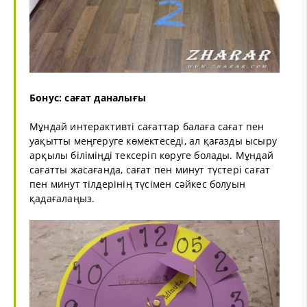
Бонус: сағат даналығы
Мұндай интерактивті сағаттар балаға сағат пен
уақытты меңгеруге көмектеседі, ал қағазды ысыру
арқылы біліміңді тексеріп көруге болады. Мұндай
сағатты жасағанда, сағат пен минут түстері сағат
пен минут тілдерінің түсімен сәйкес болуын
қадағалаңыз.