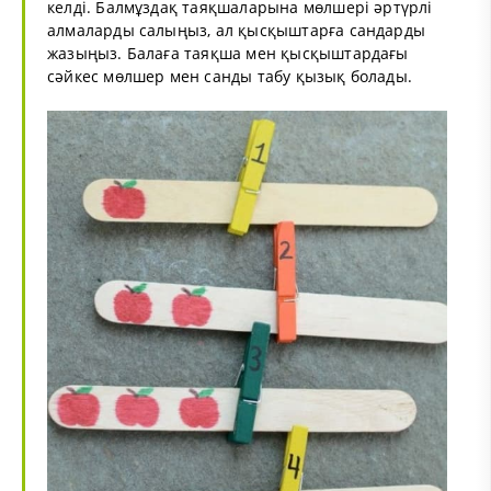
келді. Балмұздақ таяқшаларына мөлшері әртүрлі
алмаларды салыңыз, ал қысқыштарға сандарды
жазыңыз. Балаға таяқша мен қысқыштардағы
сәйкес мөлшер мен санды табу қызық болады.