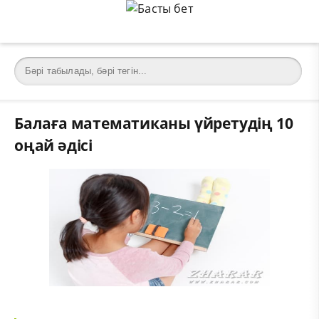
Балаға математиканы үйретудің 10
оңай әдісі