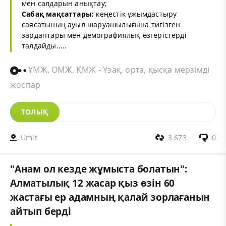
мен салдарын анықтау;
Сабақ мақсаттары:
кеңестік ұжымдастыру
саясатының ауыл шаруашылығына тигізген
зардаптары мен демографиялық өзгерістерді
талдайды.....
ҰМЖ, ОМЖ, ҚМЖ - Ұзақ, орта, қысқа мерзімді
жоспар
ТОЛЫҚ
Umit
3 673
0
"Анам ол кезде жұмыста болатын":
Алматылық 12 жасар қыз өзін 60
жастағы ер адамның қалай зорлағанын
айтып берді