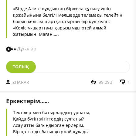
«Бірде Алиге құлдықтан біржола құтылу үшін
қожайынына белгілі мөлшерде төлемақы төлейтін
болып келісім-шартқа отырған бір құл келіп:
«Келісім-шарттағы қарызымды өтей алмай
жатырмын. Маған.....
Дұғалар
ТОЛЫҚ
ZHARAR
99 093
1
Еркектерім......
Тектілер мен батырлардың ұрпағы,
Қайда бүгін жігіттердің сұлтаны?
Асау атты бағындырған ерлерім,
Бір қатынды бағындырмай құлады.