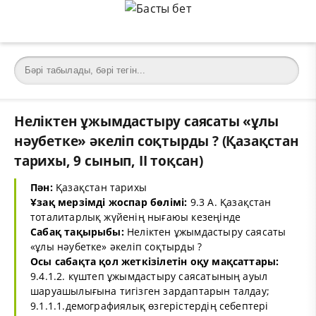
Неліктен ұжымдастыру саясаты «ұлы
нәубетке» әкеліп соқтырды ? (Қазақстан
тарихы, 9 сынып, ІІ тоқсан)
Пән:
Қазақстан тарихы
Ұзақ мерзімді жоспар бөлімі:
9.3 А. Қазақстан
тоталитарлық жүйенің нығаюы кезеңінде
Сабақ тақырыбы:
Неліктен ұжымдастыру саясаты
«ұлы нәубетке» әкеліп соқтырды ?
Осы сабақта қол жеткізілетін оқу мақсаттары:
9.4.1.2. күштеп ұжымдастыру саясатының ауыл
шаруашылығына тигізген зардаптарын талдау;
9.1.1.1.демографиялық өзгерістердің себептері