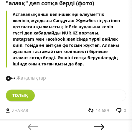
"алаяқ" деп сотқа берді (фото)
Астаналық әнші келіншек әрі әлеуметтік
желінің жұлдызы Сандуғаш Жұмабектің үстінен
қозғалған қылмыстық іс Есіл ауданына келіп
түсті деп хабарлайды NUR.KZ порталы.
Instagram мен Facebook желісінде түрлі көйлек
киіп, тойда ән айтқан фотосын жүктеп, Алланы
аузынан тастамайтын келіншекті бірнеше
азамат сотқа берді. Әншіні сотқа берушілердің
ішінде оның туған қызы да бар.
Жаңалықтар
ТОЛЫҚ
ZHARAR
14 689
0