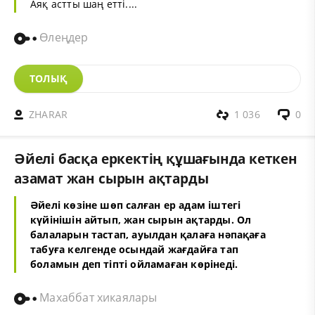
Аяқ астты шаң етті....
Өлеңдер
ТОЛЫҚ
ZHARAR
1 036
0
Әйелі басқа еркектің құшағында кеткен
азамат жан сырын ақтарды
Әйелі көзіне шөп салған ер адам іштегі
күйінішін айтып, жан сырын ақтарды. Ол
балаларын тастап, ауылдан қалаға нәпақаға
табуға келгенде осындай жағдайға тап
боламын деп тіпті ойламаған көрінеді.
Махаббат хикаялары