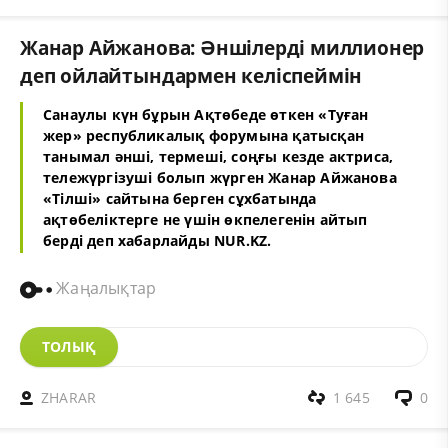
Жанар Айжанова: Әншілерді миллионер
деп ойлайтындармен келіспеймін
Санаулы күн бұрын Ақтөбеде өткен «Туған
жер» республикалық форумына қатысқан
танымал әнші, термеші, соңғы кезде актриса,
тележүргізуші болып жүрген Жанар Айжанова
«
Тілші
» сайтына берген сұхбатында
ақтөбеліктерге не үшін өкпелегенін айтып
берді деп хабарлайды NUR.KZ.
Жаңалықтар
ТОЛЫҚ
ZHARAR
1 645
0