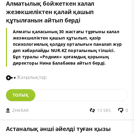
Алматылық бойжеткен халал
жезөкшеліктен қалай қашып
құтылғанын айтып берді
Алматы қаласының 30 жастағы тұрғыны халал
жезөкшеліктен қашып құтылып, қазір
психологиялық қолдау орталығын паналап жүр
деп хабарлайды NUR.KZ порталының тілшісі.
Бұл туралы «Родник» қоғамдық қорының
директоры Нина Балабаева айтып берді.
Жаңалықтар
ТОЛЫҚ
ZHARAR
13 585
0
Астаналық әнші әйелді туған қызы