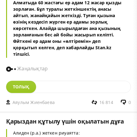
Алматыда 60 жастағы ер адам 12 жасар қызды
зорлаған. Бұл туралы жеткіншектің анасы
айтып, жанайқайын жеткізді. Туған қызына
өзінің кездесіп жүрген ер адамы зорлық
көрсеткен. Алайда шырылдаған ана қызының
зорланғанын бес ай бойы жасырып келіпті.
Өйткені ер адам оны «өлтіремін» деп
қорқытып келген, деп хабарлайды
Stan.kz
тілшісі.
Жаңалықтар
ТОЛЫҚ
Аяулым Жиенбаева
16 814
0
Қарыздан құтылу үшін оқылатын дұға
Алиден (р.а.) жеткен риуаятта: