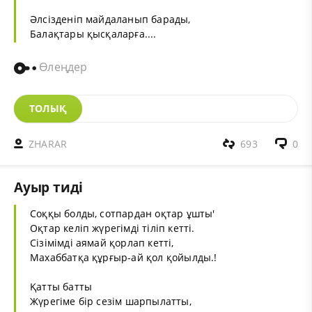
Әлсізденіп майдаланып барады,
Балақтары қысқаларға....
Өлеңдер
ТОЛЫҚ
ZHARAR
693
0
Ауыр тиді
Соққы болды, сотпардан оқтар ұшты'
Оқтар келіп жүрегімді тіліп кетті.
Сізімімді аямай қорлап кетті,
Маxаббатқа құрғыр-ай қол қойылды.!
Қатты батты
Жүрегіме бір сезім шарпылатты,