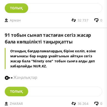
ТОЛЫҚ
Арман
32 737
0
91 тобын сынап тастаған сегіз жасар
бала көпшілікті таңырқатты
Отандық бағдарламалардың біріне келіп, өзіне
мағынасы бар әндер ұнайтынын айтқан сегіз
жасар бала "Ninety one" тобын сынға алды деп
хабарлайды NUR.KZ.
Жаңалықтар
ТОЛЫҚ
ZHARAR
36 264
0