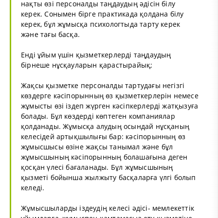
нақты өзі персоналды таңдаудың әдісін білу
керек. Сонымен бірге практикада қолдана білу
керек, бұл жұмысқа психологтыда тарту керек
және тағы басқа.
Енді ұйым үшін қызметкерлерді таңдаудың
бірнеше нұсқауларын қарастырайық;
Жақсы қызметке персоналды тартудағы негізгі
көздерге кәсіпорынның өз қызметкерлерін немесе
жұмысты өзі іздеп жүрген кәсіпкерлерді жатқызуға
болады. Бұл көздерді көптеген компаниялар
қолданады. Жұмысқа алудың осындай нұсқаның
келесідей артықшылығы бар: кәсіпорынның өз
жұмысшысы өзіне жақсы танымал және бұл
жұмысшының кәсіпорынның болашағына деген
қосқан үлесі бағаланады. Бұл жұмысшының
қызметі бойынша жылжыту басқаларға үлгі болып
келеді.
Жұмысшыларды іздеудің келесі әдісі- мемлекеттік