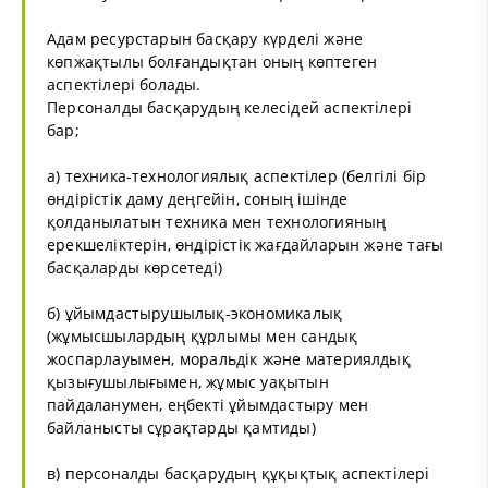
Адам ресурстарын басқару күрделі және
көпжақтылы болғандықтан оның көптеген
аспектілері болады.
Персоналды басқарудың келесідей аспектілері
бар;
а) техника-технологиялық аспектілер (белгілі бір
өндірістік даму деңгейін, соның ішінде
қолданылатын техника мен технологияның
ерекшеліктерін, өндірістік жағдайларын және тағы
басқаларды көрсетеді)
б) ұйымдастырушылық-экономикалық
(жұмысшылардың құрлымы мен сандық
жоспарлауымен, моральдік және материялдық
қызығушылығымен, жұмыс уақытын
пайдаланумен, еңбекті ұйымдастыру мен
байланысты сұрақтарды қамтиды)
в) персоналды басқарудың құқықтық аспектілері