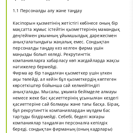
1.1 Персоналды алу және таңдау
Кәсіпорын қызметінің жетістігі көбінесе оның бір
мақсатта жұмыс істейтін қызметтерінің мамандық
деңгейімен ұжымның ұйымшылдық дәрежесімен
анықталатындығы жаңалық емес. Сондықтан
персоналды таңдау кез келген фирма үшін
маңызды болып келеді. Рекрутингтік
компанияларға хабарласу көп жағдайларда жақсы
нәтижелер бермейді.
Фирма әр бір таңдалған қызметкер үшін үлкен
ақы төлейді, ал кейін бұл қызметкердің көптеген
көрсеткіштер бойынша сай келмейтіндігі
анықталады. Мысалы, ұжымға бейімделе алмауы
немесе жеке бас қасиеттерінің ұсынылған кездегі
қасиеттеріне сай болмауы және тағы басқа. Бірақ,
бұл рекрутингтік компаниялардан мүлдем бас
тартуды білдірмейді. Себебі, беделі жоғары
компаниялар таңдалған персоналға кепілдік
береді, сондықтан фирманың (оның кадрлары)