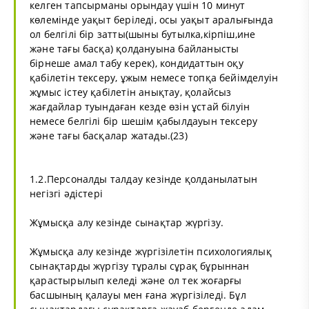
келген тапсырманы орындау үшін 10 минут
көлемінде уақыт беріледі, осы уақыт аралығында
ол белгілі бір затты(шыны бутылка,кірпіш,ине
және тағы басқа) қолдануына байланысты
бірнеше амал табу керек), кондидаттын оқу
қабілетін тексеру, ұжым немесе топқа бейімделуін
жұмыс істеу қабілетін анықтау, қолайсыз
жағдайлар туындаған кезде өзін ұстай білуін
немесе белгілі бір шешім қабылдауын тексеру
және тағы басқалар жатады.(23)
1.2.Персоналды талдау кезінде қолданылатын
негізгі әдістері
Жұмысқа алу кезінде сынақтар жүргізу.
Жұмысқа алу кезінде жүргізілетін психологиялық
сынақтарды жүргізу тұралы сұрақ бұрыннан
қарастырылып келеді және ол тек жоғарғы
басшының қалауы мен ғана жүргізіледі. Бұл