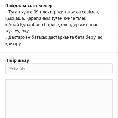
Пайдалы сілтемелер:
»
Туған күнге 99 тілектер жинағы: өз сөзімен,
қысқаша, қарапайым туған күнге тілек
»
Абай Құнанбаев барлық өлеңдер жинағын
жүктеу, оқу
»
Дастархан батасы: дастарханға бата беру, ас
қайыру
Пікір жазу