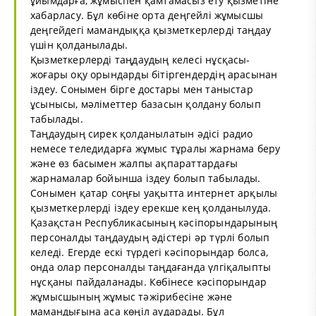
ұйымдарға, жұмыспен қамтамасыз ету қызметіне
хабарласу. Бұл көбіне орта деңгейлі жұмысшы
деңгейдегі мамандыққа қызметкерлерді таңдау
үшін қолданылады.
Қызметкерлерді таңдаудың келесі нұсқасы-
жоғары оқу орындарды бітіргендердің арасынан
іздеу. Сонымен бірге достары мен таныстар
ұсынысы, мәліметтер базасын қолдану болып
табылады.
Таңдаудың сирек қолданылатын әдісі радио
немесе теледидарға жұмыс тұралы жарнама беру
және өз басымен жалпы ақпараттардағы
жарнамалар бойынша іздеу болып табылады.
Сонымен қатар соңғы уақытта интернет арқылы
қызметкерлерді іздеу ерекше кең қолданылуда.
Қазақстан Республикасының кәсіпорындарының
персоналды таңдаудың әдістері әр түрлі болып
келеді. Егерде ескі түрдегі кәсіпорындар болса,
онда олар персоналды таңдағанда үлгіқалыпты
нұсқаны пайдаланады. Көбінесе кәсіпорындар
жұмысшының жұмыс тәжірибесіне және
мамандығына аса көңіл аударады. Бұл