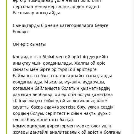
Әр бір позициялар үшін негізгі біліктілікті
персонал менеджері және әр деңгейдегі
басшылар анықтайды.
Сынақтарды бірнеше категорияларға бөлуге
болады:
Ой өріс сынағы
Кондидаттын білімі мен ой өрісінің деңгейін
анықтау үшін қолданылады. Жалпы ой өріс
сынағы мен бірге әр түрлі ой өрістерге
байланысты бағытталған арнайы сынақтарды
қолданылады. Мысалы, мұғалім, аударушы,
қоғаммен байланыста болатын қызметкердің
дамыған вербальді ой өрістін болуы қажет(ана
тілінде жақсы сөйлеу, ойын логикалық және
сауатты басқа адамға жеткізе білу, үлкен сөздік
қордың болуы, серіптестін ойын нақты дұрыс
түсіне білу және тағы басқа).
Коммерциялық директормен маркетолог үшін
жоғары деңгейлі аналитекалық ой өрістін болғаны