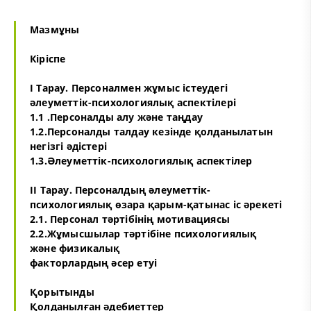
Мазмұны
Кіріспе
I Тарау. Персоналмен жұмыс істеудегі
әлеуметтік-психологиялық аспектілері
1.1 .Персоналды алу және таңдау
1.2.Персоналды талдау кезінде қолданылатын
негізгі әдістері
1.3.Әлеуметтік-психологиялық аспектілер
II Тарау. Персоналдың әлеуметтік-
психологиялық өзара қарым-қатынас іс әрекеті
2.1. Персонал тәртібінің мотивациясы
2.2.Жұмысшылар тәртібіне психологиялық
және физикалық
факторлардың әсер етуі
Қорытынды
Қолданылған әдебиеттер