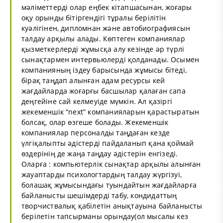
мәліметтерді олар еңбек кітапшасынан, жоғары
оқу орынды бітіргендігі тұралы берілітін
куәлігінен, дипломнан және автобиографиясын
талдау арқылы алады. Көптеген компаниялар
қызметкерлерді жұмысқа алу кезінде әр түрлі
сынақтармен интервьюлерді қолданады. Осымен
компанияның іздеу барысында жұмысы бітеді,
бірақ таңдап алынған адам ресурсы кей
жағдайларда жоғарғы басшылар қалаған сапа
деңгейіне сай келмеуіде мүмкін. Ал қазіргі
жекеменшік “next” компанияларын қарастыратын
болсақ, олар өзгеше болады. Жекеменшік
компаниялар персоналды таңдаған кезде
үлгіқалыпты әдістерді пайдаланып қана қоймай
өздерінің де жаңа таңдау әдістерін енгізеді.
Оларға : компьютерлік сынақтар арқылы алынған
жауаптарды психологтардың талдау жүргізуі,
болашақ жұмысындағы туындайтын жағдайларға
байланысты шешімдерді табу, кондидаттың
творчиствалық қабілетін анықтауына байланысты
берілетін тапсырманы орындау(ол мысалы кез