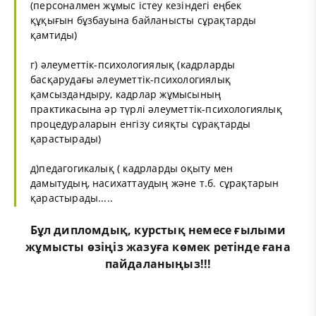
(персоналмен жұмыс істеу кезіндегі еңбек
құқығын бұзбауына байланысты сұрақтарды
қамтиды)
г) әлеуметтік-психологиялық (кадрларды
басқарудағы әлеуметтік-психологиялық
қамсыздандыру, кадрлар жұмысының
практикасына әр түрлі әлеуметтік-психологиялық
процедураларын енгізу сияқты сұрақтарды
қарастырады)
д)педагогикалық ( кадрларды оқыту мен
дамытудың, насихаттаудың және т.б. сұрақтарын
қарастырады.....
Бұл
дипломдық
,
курстық
немесе
ғылыми
жұмыс
ты өзіңіз жазуға көмек ретінде ғана
пайдаланыңыз!!!