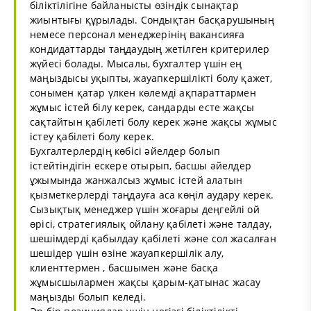
біліктілігіне байланысты өзіндік сынақтар
жиынтығы құрылады. Сондықтан басқарушының
немесе персонал менеджерінің вакансияға
кондидаттарды таңдаудың жетілген критерилер
жүйесі болады. Мысалы, бухгалтер үшін ең
маңыздысы уқыпты, жауапкершілікті болу қажет,
сонымен қатар үлкен көлемді ақпараттармен
жұмыс істей білу керек, сандарды есте жақсы
сақтайтын қабілеті болу керек және жақсы жұмыс
істеу қабілеті болу керек.
Бухгалтерлердің көбісі әйелдер болып
істейтіндігін ескере отырып, басшы әйелдер
ұжымында жанжалсыз жұмыс істей алатын
қызметкерлерді таңдауға аса көңіл аудару керек.
Сызықтық менеджер үшін жоғары деңгейлі ой
өрісі, стратегиялық ойлану қабілеті және талдау,
шешімдерді қабылдау қабілеті және сол жасалған
шешідер үшін өзіне жауапкершілік алу,
клиенттермен , басшымен және басқа
жұмысшылармен жақсы қарым-қатынас жасау
маңызды болып келеді.