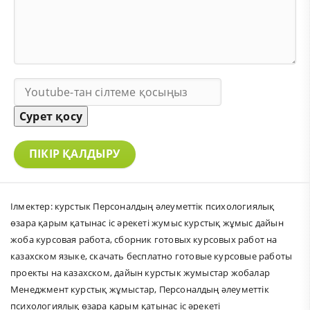
Сурет қосу
ПІКІР ҚАЛДЫРУ
Ілмектер:
курстык Персоналдың әлеуметтік психологиялық
өзара қарым қатынас іс әрекеті жумыс курстық жұмыс дайын
жоба курсовая работа
,
сборник готовых курсовых работ на
казахском языке
,
скачать бесплатно готовые курсовые работы
проекты на казахском
,
дайын курстык жумыстар жобалар
Менеджмент курстық жұмыстар
,
Персоналдың әлеуметтік
психологиялық өзара қарым қатынас іс әрекеті