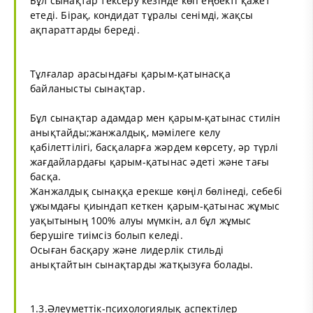
Бұл сынақтар тексеру кезінде көп еңбекті қажет
етеді. Бірақ, кондидат тұралы сенімді, жақсы
ақпараттарды береді.
Тұлғалар арасындағы қарым-қатынасқа
байланысты сынақтар.
Бұл сынақтар адамдар мен қарым-қатынас стилін
анықтайды;жанжалдық, мәмілеге келу
қабілеттілігі, басқаларға жәрдем көрсету, әр түрлі
жағдайлардағы қарым-қатынас әдеті және тағы
басқа.
Жанжалдық сынаққа ерекше көңіл бөлінеді, себебі
ұжымдағы қиындап кеткен қарым-қатынас жұмыс
уақытының 100% алуы мүмкін, ал бұл жұмыс
берушіге тиімсіз болып келеді.
Осыған басқару және лидерлік стильді
анықтайтын сынақтарды жатқызуға болады.
1.3.Әлеуметтік-психологиялық аспектілер