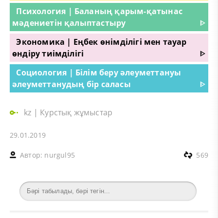
Психология | Баланың қарым-қатынас
мәдениетін қалыптастыру
ᐈ
Экономика | Еңбек өнімділігі мен тауар
өндіру тиімділігі
ᐈ
Социология | Білім беру әлеуметтануы
әлеуметтанудың бір саласы
ᐈ
kz
|
Курстық жұмыстар
29.01.2019
Автор:
nurgul95
569