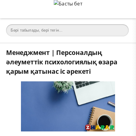
Менеджмент | Персоналдың
әлеуметтік психологиялық өзара
қарым қатынас іс әрекеті