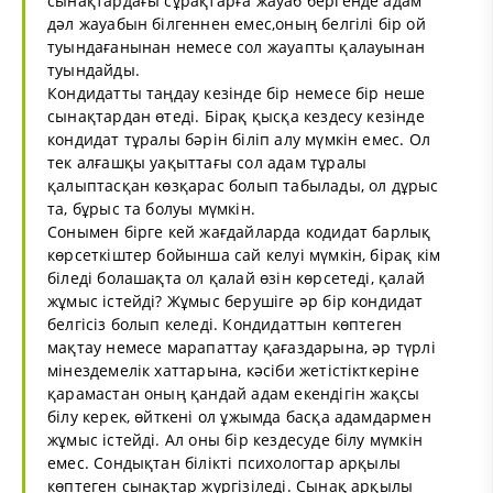
сынақтардағы сұрақтарға жауаб бергенде адам
дәл жауабын білгеннен емес,оның белгілі бір ой
туындағанынан немесе сол жауапты қалауынан
туындайды.
Кондидатты таңдау кезінде бір немесе бір неше
сынақтардан өтеді. Бірақ қысқа кездесу кезінде
кондидат тұралы бәрін біліп алу мүмкін емес. Ол
тек алғашқы уақыттағы сол адам тұралы
қалыптасқан көзқарас болып табылады, ол дұрыс
та, бұрыс та болуы мүмкін.
Сонымен бірге кей жағдайларда кодидат барлық
көрсеткіштер бойынша сай келуі мүмкін, бірақ кім
біледі болашақта ол қалай өзін көрсетеді, қалай
жұмыс істейді? Жұмыс берушіге әр бір кондидат
белгісіз болып келеді. Кондидаттын көптеген
мақтау немесе марапаттау қағаздарына, әр түрлі
мінездемелік хаттарына, кәсіби жетістікткеріне
қарамастан оның қандай адам екендігін жақсы
білу керек, өйткені ол ұжымда басқа адамдармен
жұмыс істейді. Ал оны бір кездесуде білу мүмкін
емес. Сондықтан білікті психологтар арқылы
көптеген сынақтар жүргізіледі. Сынақ арқылы