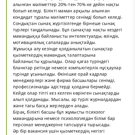
алынған мәліметтер 20%-тен 70%-ке дейін нақты
болып келеді. Білікті маман арқылы алынған
кондидат тұралы мәліметтер сенімді болып келеді.
Сондықтан сынақ жүргізілгенде бірнеше сынақ
түрлері таңдалынады. Бұл сынақтар нақты кездегі
мамандыққа байланысты интелектуалды, өзіндік,
мотивациялық сапаларды анықтайды.
Жұмысқа алу кезінде қолданылатын сынақтар
қызметкердің мамандық талаптарына
байланысты құрылады. Олар қағаз түріндегі
бланктар ретінде немесе компьютерлік нұсқаулар
түрінде ұсынылады. Өкінішке орай кадрлар
менеджерлері және фирма басшылары сенімді,
профессионалды әдістерді қолдана бермейді.
Кейде олар тіпті кез келген көрінген сынақтарды
алып қолданады. Мысалы, әр түрлі журналдардан
және тағы басқа жерлерден алады.
Бірақ, білікті басшы бұл жұмысты психолог
мамандарына немесе психологиядан білімі бар
персонал менеджеріне тапсыруға тырысады.
Әр бір вакансия үшін қызметкердің негізгі