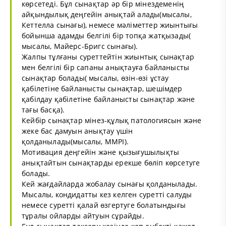
көрсетеді. Бұл сынақтар әр бір мінездеменің
айқындылық деңгейін анықтай алады(мысалы,
Кеттелла сынағы), немесе мәліметтер жиынтығы
бойынша адамды белгілі бір топқа жатқызады(
мысалы, Майерс-Бригс сынағы).
Жалпы тұлғаны суреттейтін жиынтық сынақтар
мен белгілі бір сапаны анықтауға байланысты
сынақтар болады( мысалы, өзін-өзі ұстау
қабілетіне байланысты сынақтар, шешімдер
қабілдау қабілетіне байланысты сынақтар және
тағы басқа).
Кейбір сынақтар мінез-құлық патологиясын және
жеке бас дамуын анықтау үшін
қолданылады(мысалы, MMPI).
Мотивация деңгейін және қызығушылықты
анықтайтын сынақтарды ерекше бөліп көрсетуге
болады.
Кей жағдайларда жобалау сынағы қолданылады.
Мысалы, кондидатты кез келген суретті салуды
немесе суретті қалай өзгертуге болатындығы
тұралы ойларды айтуын сұрайды.