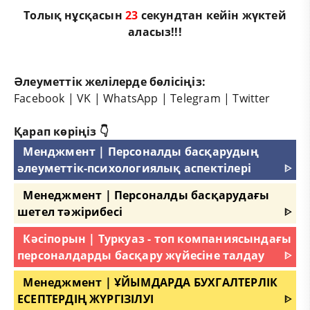
Толық нұсқасын
22
секундтан кейін жүктей
аласыз!!!
Әлеуметтік желілерде бөлісіңіз:
Facebook
|
VK
|
WhatsApp
|
Telegram
|
Twitter
Қарап көріңіз 👇
Менджмент | Персоналды басқарудың
әлеуметтік-психологиялық аспектілері
ᐈ
Менеджмент | Персоналды басқарудағы
шетел тәжірибесі
ᐈ
Кәсіпорын | Туркуаз - топ компаниясындағы
персоналдарды басқару жүйесіне талдау
ᐈ
Менеджмент | ҰЙЫМДАРДА БУХГАЛТЕРЛІК
ЕСЕПТЕРДІҢ ЖҮРГІЗІЛУІ
ᐈ