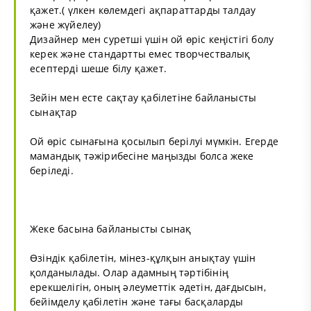
қажет.( үлкен көлемдегі ақпараттарды талдау
және жүйелеу)
Дизайнер мен суретші үшін ой өріс кеңістігі болу
керек және стандартты емес творчествалық
есептерді шеше білу қажет.
Зейін мен есте сақтау қабілетіне байланысты
сынақтар
Ой өріс сынағына қосылып берілуі мүмкін. Егерде
мамандық тәжірибесіне маңызды болса жеке
беріледі.
Жеке басына байланысты сынақ
Өзіндік қабілетін, мінез-құлқын анықтау үшін
қолданылады. Олар адамның тәртібінің
ерекшелігін, оның әлеуметтік әдетін, дағдысын,
бейімделу қабілетін және тағы басқаларды