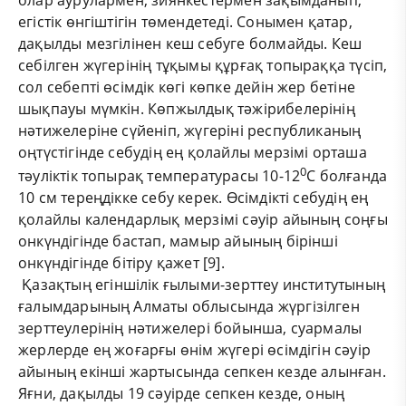
егістік өнгіштігін төмендетеді. Сонымен қатар,
дақылды мезгілінен кеш себуге болмайды. Кеш
себілген жүгерінің тұқымы құрғақ топыраққа түсіп,
сол себепті өсімдік көгі көпке дейін жер бетіне
шықпауы мүмкін. Көпжылдық тәжірибелерінің
нәтижелеріне сүйеніп, жүгеріні республиканың
оңтүстігінде себудің ең қолайлы мерзімі орташа
0
тәуліктік топырақ температурасы 10-12
С болғанда
10 см тереңдікке себу керек. Өсімдікті себудің ең
қолайлы календарлық мерзімі сәуір айының соңғы
онкүндігінде бастап, мамыр айының бірінші
онкүндігінде бітіру қажет [9].
Қазақтың егіншілік ғылыми-зерттеу институтының
ғалымдарының Алматы облысында жүргізілген
зерттеулерінің нәтижелері бойынша, суармалы
жерлерде ең жоғарғы өнім жүгері өсімдігін сәуір
айының екінші жартысында сепкен кезде алынған.
Яғни, дақылды 19 сәуірде сепкен кезде, оның