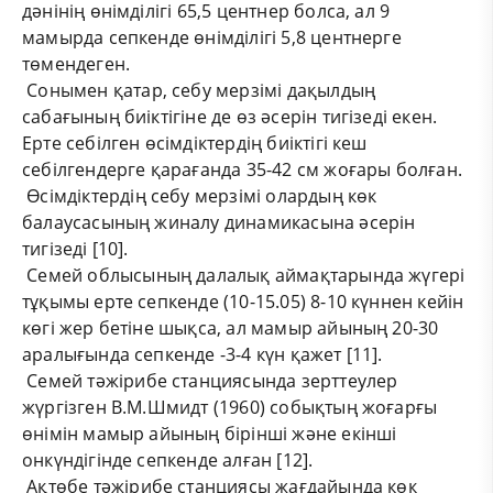
дәнінің өнімділігі 65,5 центнер болса, ал 9
мамырда сепкенде өнімділігі 5,8 центнерге
төмендеген.
Сонымен қатар, себу мерзімі дақылдың
сабағының биіктігіне де өз әсерін тигізеді екен.
Ерте себілген өсімдіктердің биіктігі кеш
себілгендерге қарағанда 35-42 см жоғары болған.
Өсімдіктердің себу мерзімі олардың көк
балаусасының жиналу динамикасына әсерін
тигізеді [10].
Семей облысының далалық аймақтарында жүгері
тұқымы ерте сепкенде (10-15.05) 8-10 күннен кейін
көгі жер бетіне шықса, ал мамыр айының 20-30
аралығында сепкенде -3-4 күн қажет [11].
Семей тәжірибе станциясында зерттеулер
жүргізген В.М.Шмидт (1960) собықтың жоғарғы
өнімін мамыр айының бірінші және екінші
онкүндігінде сепкенде алған [12].
Ақтөбе тәжірибе станциясы жағдайында көк