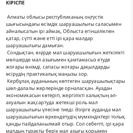
КІРІСПЕ
Алматы облысы республиканың оңтүстік
шығысындағы өсімдік шаруашылығы саласымен
айналысатын ірі аймақ. Облыста егіншілікпен
қатар, сүтті және етті ірі қара малдар
шаруашылығы дамыған.
Сондықтан, өңірде мал шаруашылығын жеткілікті
мөлшерде мал азығымен қамтамасыз етуде
жоғары өнімді, сапасы жоғары дақылдарды
өсірудің практикалық маңызы зор.
Кербұлақ ауданының көптеген шаруашылықтары
шөл-далалы жерлерінде орналасқан. Ауадан
экономикасын көтеріп, жергілікті халықтың әл-
ахуалын жақсартуда жетекші роль мал
шаруашылығы үлесіне тиеді. Әзірге ауданда мал
шаруашылығын өркендетудің мүмкіндіктері толық
қанды пайдаланылмай отыр. Сол себепті, ірі қара
малдың тұрақты берік мал азығы қорымен