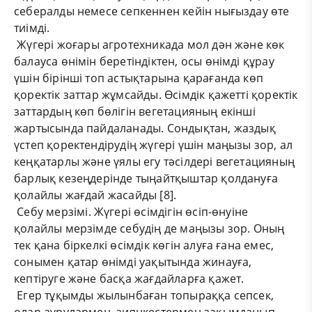
себералды немесе сепкеннен кейін нығыздау өте
тиімді.
Жүгері жоғары агротехникада мол дән және көк
балауса өнімін беретіндіктен, осы өнімді құрау
үшін бірінші топ астықтарына қарағанда көп
қоректік заттар жұмсайды. Өсімдік қажетті қоректік
заттардың көп бөлігін вегетацияның екінші
жартысында пайдаланады. Сондықтан, жаздық
үстеп қоректендірудің жүгері үшін маңызы зор, ал
кеңқатарлы және үялы егу тәсілдері вегетацияның
барлық кезеңдерінде тыңайтқыштар қолдануға
қолайлы жағдай жасайды [8].
Себу мерзімі. Жүгері өсімдігін өсіп-өнуіне
қолайлы мерзімде себудің де маңызы зор. Оның
тек қана біркелкі өсімдік көгін алуға ғана емес,
сонымен қатар өнімді уақытында жинауға,
кептіруге және басқа жағдайларға қажет.
Егер тұқымды жылынбаған топыраққа сепсек,
олар аурулармен, зиянкестермен зақымданып,