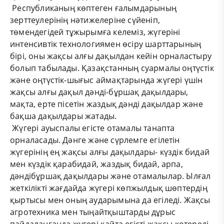
Республиканың көптеген ғалымдарының
зерттеулерінің нәтижелеріне сүйеніп,
төмендегідей тұжырымға келеміз, жүгеріні
интенсивтік технологиямен өсіру шарттарының
бірі, оны жақсы алғы дақылдан кейін орналастыру
болып табылады. Қазақстанның суармалы оңтүстік
және оңтүстік-шығыс аймақтарында жүгері үшін
жақсы алғы дақыл дәнді-бұршақ дақылдары,
мақта, ерте пісетін жаздық дәнді дақылдар және
бақша дақылдары жатады.
Жүгері ауыспалы егісте отамалы танапта
орналасады. Дәнге және сүрлемге егілетін
жүгерінің ең жақсы алғы дақылдары- күздік бидай
мен күздік қарабидай, жаздық бидай, арпа,
дәндібұршақ дақылдары және отамалылар. Ылғал
жеткілікті жағдайда жүгері көпжылдық шөптердің
қыртысы мен оның аударымына да егіледі. Жақсы
агротехника мен тыңайтқыштарды дұрыс
пайдаланғанда жүгері қайта егісті жақсы көтереді