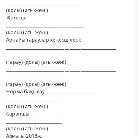
__________________________________
(қолы) (аты-жөні)
Жетекші ______________________
___________________________________
(қолы) (аты-жөні)
Арнайы тараулар кеңесшілері:
__________________________ _______________________
__________________________
(тарау) (қолы) (аты-жөні)
__________________________ _______________________
__________________________
(тарау) (қолы) (аты-жөні)
Норма бақылау _______________________
_________________________
(қолы) (аты-жөні)
Сарапшы _______________________
_________________________
(қолы) (аты-жөні)
Алматы 2018ж.