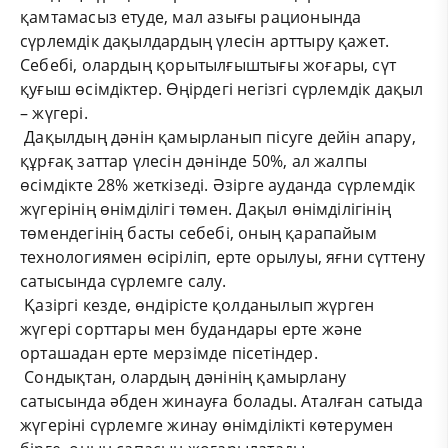
қамтамасыз етуде, мал азығы рационында
сүрлемдік дақылдардың үлесін арттыру қажет.
Себебі, олардың қорытылғыштығы жоғары, сүт
қуғыш өсімдіктер. Өңірдегі негізгі сүрлемдік дақыл
– жүгері.
Дақылдың дәнін қамырланып пісуге дейін апару,
құрғақ заттар үлесін дәнінде 50%, ал жалпы
өсімдікте 28% жеткізеді. Әзірге ауданда сүрлемдік
жүгерінің өнімділігі төмен. Дақыл өнімділігінің
төмендегінің басты себебі, оның қарапайым
технологиямен өсіріліп, ерте орылуы, яғни сүттену
сатысында сүрлемге салу.
Қазіргі кезде, өндірісте қолданылып жүрген
жүгері сорттары мен будандары ерте және
орташадан ерте мерзімде пісетіндер.
Сондықтан, олардың дәнінің қамырлану
сатысында әбден жинауға болады. Аталған сатыда
жүгеріні сүрлемге жинау өнімділікті көтерумен