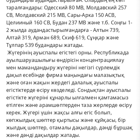
таралғандары: Одесский 80 МВ, Молдавский 257
СВ, Молдавский 215 МВ, Сары-Арка 150 АСВ,
Целииный 160 СВ, Будан 237 МВ және т.б. Соңғы 1-
2 жылда аудандастырылғандарға - Алтын 739,
Алтай 319, Арман 689, Скиф 619, Сұңқар және
Тұлпар 539 будандары жатады.
Жүгерінің ауыспалы егістегі орны. Республикада
ауылшаруашылығы өндірісін концентрациялау
мен мамандандыру жүгеріні негізгі сүрлемдік
дақыл есебінде фирма маңындағы малазықтық
және оған жақын жердегі далалық ауыспалы
егістіктерде өсіру көзделеді. Сондықтан ауыспалы
егістікте жүгеріні құнарлы ылғалмен қамтамасыз
етілген және арамшөптерден таза жерлерде өсіру
керек. Жүгері үшін жақсы алғы егіс болып,
көпжылдық шөптер қыртысы және құйқасы, бір
жылдық шөптер, отамалы дақылдар, дәнді бұршақ
және дәнді дақылдар жатады.