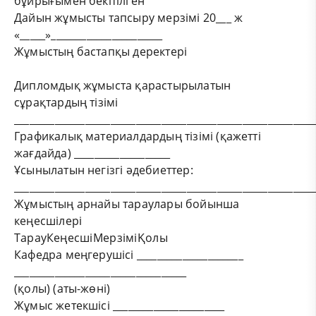
бұйрығымен бекітілген
Дайын жұмысты тапсыру мерзімі 20___ ж
«_____»______________________
Жұмыстың бастапқы деректері
Дипломдық жұмыста қарастырылатын
сұрақтардың тізімі
___________________________________________________________
Графикалық материалдардың тізімі (қажетті
жағдайда) ___________________
Ұсынылатын негізгі әдебиеттер:
___________________________________________________________
Жұмыстың арнайы тараулары бойынша
кеңесшілері
Тарау
Кеңесші
Мерзімі
Қолы
Кафедра меңгерушісі _____________________
__________________________________
(қолы) (аты-жөні)
Жұмыс жетекшісі ______________________