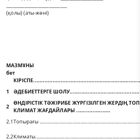
___________________________
(қолы) (аты-жөні)
МАЗМҰНЫ
бет
КІРІСПЕ...................................................................
1
ӘДЕБИЕТТЕРГЕ ШОЛУ..............................................
ӨНДІРІСТІК ТӘЖІРИБЕ ЖҮРГІЗІЛГЕН ЖЕРДІҢ Т
2
КЛИМАТ ЖАҒДАЙЛАРЫ .....................
2.1
Топырағы .............................................................................
2.2
Климаты................................................................................