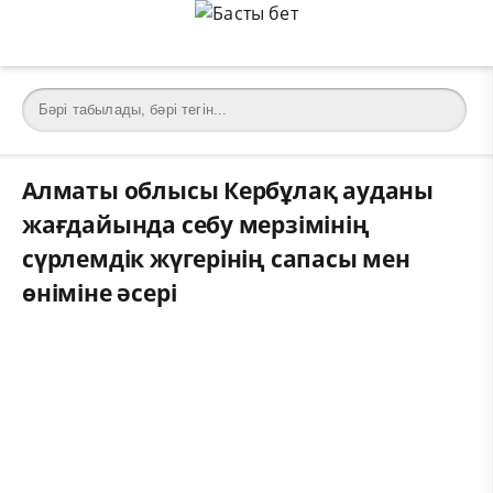
Алматы облысы Кербұлақ ауданы
жағдайында себу мерзімінің
сүрлемдік жүгерінің сапасы мен
өніміне әсері