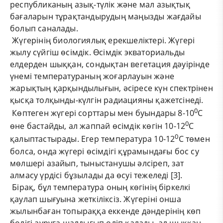
республиканың азық-түлік және мал азықтық
бағаларын тұрақтандырудың маңызды жағдайы
болып саналады.
Жүгерінің биологиялық ерекшеліктері. Жүгері
жылу сүйгіш өсімдік. Өсімдік экваториальды
елдерден шыққан, сондықтан вегетация дәуірінде
үнемі температураның жоғарлауын және
жарықтың қарқындылығын, әсіресе күн спектрінен
қысқа толқынды-күлгін радиацияны қажетсінеді.
0
Көптеген жүгері сорттары мен буындары 8-10
С
0
өне бастайды, ал жаппай өсімдік көгін 10-12
С
0
қалыптастырады. Егер температура 10-12
С төмен
болса, онда жүгері өсімдігі құрамындағы бос су
мөлшері азайып, тыныстанушы әлсіреп, зат
алмасу үрдісі бұзылады да өсуі тежеледі [3].
Бірақ, бұл температура оның көгінің біркелкі
қаулап шығуына жеткіліксіз. Жүгеріні онша
жылынбаған топыраққа еккенде дәндерінің көп
бөлігі ауруға шалдығып өліп қалады, ал шыққан