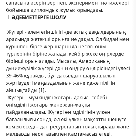
сапасына әсерін зерттеп, эксперимент нәтижелері
бойынша дипломдық жұмыс орындады.
1
ӘДЕБИЕТТЕРГЕ ШОЛУ
Жүгері - әлем егіншілігінде астық дақылдарының
арасында жетекші орынға ие дақыл. Ол бидай мен
күрішпен бірге жер шарында негізгі өнім
түрлерінің біріне жатады, кейбір жеке өңірлерде
бірінші орын алады. Мысалы, Американың
дүниежүзілік жүгері дәнін өңдіру өндірісіндегі үлесі
39-46% құрайды, бұл дақылдың шаруашылық
жүргізудегі маңыздылығын және қажеттілігін
айшықтайды [1].
Жүгері – мүмкіндігі жоғары дақыл, себебі
өнімділігі жоғары және жан-жақты
пайдаланылады. Жүгері өнімділігінің үлкен
бағалылығы сонда, ол екі үлкен мақсатты шешуге
көмектеседі – дән ресурстарын толықтырады және
малдарды нәрлі азықпен қамтамасыз етеді.