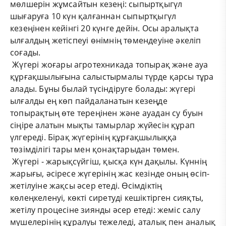
мөлшерін жұмсайтын кезеңі: сыпыртқыгүл
шығаруға 10 күн қалғаннан сыпыртқыгүл
кезеңінен кейінгі 20 күнге дейін. Осы аралықта
ылғалдың жетіспеуі өнімнің төмендеуіне әкеліп
соғады.
Жүгері жоғары агротехникада топырақ және ауа
құрғақшылығына салыстырмалы түрде қарсы тұра
алады. Бұны былай түсіндіруге болады: жүгері
ылғалды ең көп пайдаланатын кезеңде
топырақтың өте тереңінен және ауадан су буын
сіңіре алатын мықты тамырлар жүйесін құрап
үлгереді. Бірақ жүгерінің құрғақшылыққа
төзімділігі тары мен қонақтарыдан төмен.
Жүгері - жарықсүйгіш, қысқа күн дақылы. Күннің
жарығы, әсіресе жүгерінің жас кезінде оның өсіп-
жетілуіне жақсы әсер етеді. Өсімдіктің
көлеңкеленуі, көкті сиретуді кешіктірген сияқты,
жетілу процесіне зиянды әсер етеді: жеміс салу
мүшелерінің құралуы тежеледі, аталық пен аналық