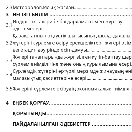
2.3
Метеорологиялық жағдай..................................................
3
НЕГІЗГІ БӨЛІМ ........................................................
Өндірістік тәжірибе бағдарламасы мен жүргізу
3.1
әдістемелері.........................................................................
Қазақстанның оңтүстік шығысының шөлді-далалы
3.2
жүгеріні сүрлемге өсіру ерекшеліктері, жүгері өсім
вегетация дәуірінде өсіп-дамуы........................................
Жүгері танаптарында жүргізілген күтіп-баптау ш
3.3
сүрлем өнімділігіне және оның құрылымына әсері.........
Сүрлемдік жүгеріні әртүрлі мерзімде жинаудың өні
3.4
малазықтық қасиеттеріне әсері.........................................
3.5
Жүгеріні сүрлемге өсірудің экономикалық тиімділігі......
4
ЕҢБЕК ҚОРҒАУ........................................................
ҚОРЫТЫНДЫ..........................................................
ПАЙДАЛАНЫЛҒАН ӘДЕБИЕТТЕР .............................