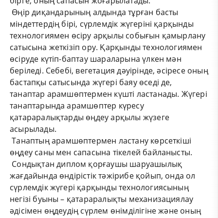
бірге, оның сапасын жоғарылатады.
Өңір диқандарының алдында тұрған басты
міндеттердің бірі, сүрлемдік жүгеріні қарқынды
технологиямен өсіру арқылы собығын қамырлану
сатысына жеткізіп ору. Қарқынды технологиямен
өсіруде күтіп-баптау шараларына үлкен мән
беріледі. Себебі, вегетация дәуірінде, әсіресе оның
бастапқы сатысында жүгері баяу өседі де,
танаптар арамшөптермен күшті ластанады. Жүгері
танаптарында арамшөптер күресу
қатараралықтарды өңдеу арқылы жүзеге
асырылады.
Танаптың арамшөптермен ластану көрсеткіші
өңдеу саны мен сапасына тікелей байланысты.
Сондықтан диплом қорғаушы шаруашылық
жағдайында өндірістік тәжірибе қойып, онда ол
сүрлемдік жүгері қарқынды технологиясының
негізі буыны – қатараралықты механизациялау
әдісімен өңдеудің сүрлем өнімділігіне және оның