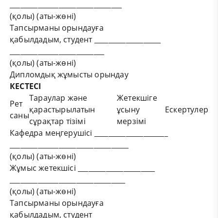
________________________________
(қолы) (аты-жөні)
Тапсырманы орындауға
қабылдадым, студент ___________________
___________________________
(қолы) (аты-жөні)
Дипломдық жұмысты орындау
КЕСТЕСІ
Тараулар және
Жетекшіге
Рет
қарастырылатын
ұсыну
Ескертулер
саны
сұрақтар тізімі
мерзімі
Кафедра меңгерушісі _____________________
__________________________________
(қолы) (аты-жөні)
Жұмыс жетекшісі ______________________
_________________________________
(қолы) (аты-жөні)
Тапсырманы орындауға
қабылдадым, студент ___________________