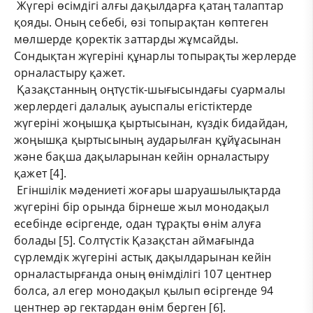
Жүгері өсімдігі алғы дақылдарға қатаң талаптар
қояды. Оның себебі, өзі топырақтан көптеген
мөлшерде қоректік заттарды жұмсайды.
Сондықтан жүгеріні құнарлы топырақты жерлерде
орналастыру қажет.
Қазақстанның оңтүстік-шығысындағы суармалы
жерлердегі далалық ауыспалы егістіктерде
жүгеріні жоңышқа қыртысынан, күздік бидайдан,
жоңышқа қыртысының аударылған құйұасынан
және бақша дақыларынан кейін орналастыру
қажет [4].
Егіншілік мәдениеті жоғары шаруашылықтарда
жүгеріні бір орында бірнеше жыл монодақыл
есебінде өсіргенде, одан тұрақты өнім алуға
болады [5]. Солтүстік Қазақстан аймағында
сүрлемдік жүгеріні астық дақылдарынан кейін
орналастырғанда оның өнімділігі 107 центнер
болса, ал егер монодақыл қылып өсіргенде 94
центнер әр гектардан өнім берген [6].