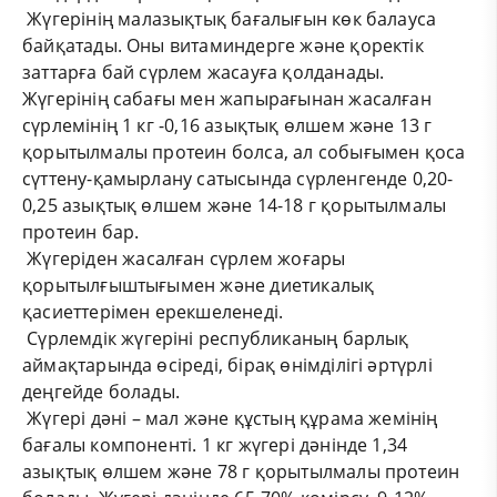
Жүгерінің малазықтық бағалығын көк балауса
байқатады. Оны витаминдерге және қоректік
заттарға бай сүрлем жасауға қолданады.
Жүгерінің сабағы мен жапырағынан жасалған
сүрлемінің 1 кг -0,16 азықтық өлшем және 13 г
қорытылмалы протеин болса, ал собығымен қоса
сүттену-қамырлану сатысында сүрленгенде 0,20-
0,25 азықтық өлшем және 14-18 г қорытылмалы
протеин бар.
Жүгеріден жасалған сүрлем жоғары
қорытылғыштығымен және диетикалық
қасиеттерімен ерекшеленеді.
Сүрлемдік жүгеріні республиканың барлық
аймақтарында өсіреді, бірақ өнімділігі әртүрлі
деңгейде болады.
Жүгері дәні – мал және құстың құрама жемінің
бағалы компоненті. 1 кг жүгері дәнінде 1,34
азықтық өлшем және 78 г қорытылмалы протеин