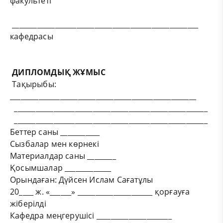
факультеті
____________________________________________________
кафедрасы
ДИПЛОМДЫҚ ЖҰМЫС
Тақырыбы:
____________________________________________________
______________________________________________________
______________________________________________________
Беттер саны ___________
Сызбалар мен көрнекі
Материалдар саны ________
Қосымшалар _____________
Орындаған: Дүйсен Ислам Сағатұлы
20____ ж. «______» _____________________ қорғауға
жіберілді
Кафедра меңгерушісі _____________________