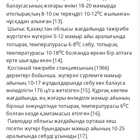
балаусасының жоғары өнімі 18-20 мамырда
0
итопырақтың 8-10 см тереңдігі 10-12
С жылынған
нұсқадан алынған [13].
Шығыс Қазақстан облысы жағдайында тәжірибе
жүргізген жүгеріні 5-12 мамыр айы аралығында
0
топырақ температурасы 6-8
С себу, топырақ
0
температурасы 10-18
С болғанда өркен бір аптаға
ерте шығады екен [14].
Қостанай тәжірибе станциясының (1966)
деректері бойынша, жүгеріні сүрлемге мамыр
айының 10-17 жұлдыздарында себу көк балауса
өнімділігін 176 ц/га жеткізген [15]. Құрғақ көктем
жағдайында, ең жоғары өнімділік мамыр айының
0
бірінші онкүндігінде топырақ температурасы 6
С
болған кезде қамтамасыз етілген [16].
Павлодар облысы жағдайында орташа кеш
пісетін жүгері буындарын мамыр айының 10-25
аралығында себуді ұсынады [17].