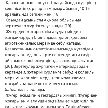
Қазақстанның солтүстігі жағдайында жүгерінің
кеш пісетін сорттарын мамыр айының 10-15
аралығында сепкен жөн [18].
Осындай ұсынысты Ақмола облысында
зерттеулер жүргізген ұсынады [19].
Жүгеріден жоғары өнім алудың міндетті
жағдайлардың біріне дақылды ең қолайлы
агротехникалық мерзімде себу жатады.
Қазақстанның оңтүстік-шығысында жүгеріден
жоғары өнімді оны ерте сепкенде, яғги сәуір
айының екінші онкүндігінде сепкенде алынған
[20]. Зерттеулер жүргізген материалдардан
көргендей, жүгеріні сүрлемге себудің қолайлы
мерзімі жергілікті жердің топырақ-климат
жағдайына және көктем түсу сатысына
байланысты болады.
Жүгері өсімдігінің гектардағы жиілігі. Жүгеріден
жоғары өнім алу үшін оңтайлы өсімдік жиілігін
қалыптастырудың маңызы зор. Тәжірибелер