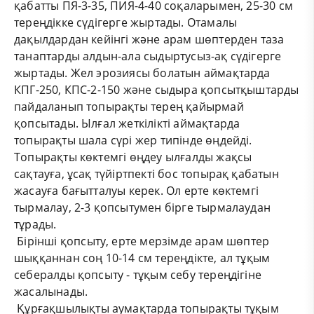
қабатты ПЯ-3-35, ПИЯ-4-40 соқаларымен, 25-30 см
тереңдікке сүдігерге жыртады. Отамалы
дақылдардан кейінгі және арам шөптерден таза
танаптарды алдын-ала сыдыртусыз-ақ сүдігерге
жыртады. Жел эрозиясы болатын аймақтарда
КПГ-250, КПС-2-150 және сыдыра қопсытқыштарды
пайдаланып топырақты терең қайырмай
қопсытады. Ылғал жеткілікті аймақтарда
топырақты шала сүрі жер типінде өңдейді.
Топырақты көктемгі өңдеу ылғалды жақсы
сақтауға, ұсақ түйіртпекті бос топырақ қабатын
жасауға бағытталуы керек. Ол ерте көктемгі
тырмалау, 2-3 қопсытумен бірге тырмалаудан
тұрады.
Бірінші қопсыту, ерте мерзімде арам шөптер
шыққаннан соң 10-14 см тереңдікте, ал тұқым
себералды қопсыту - тұқым себу тереңдігіне
жасалынады.
Құрғақшылықты аумақтарда топырақты тұқым