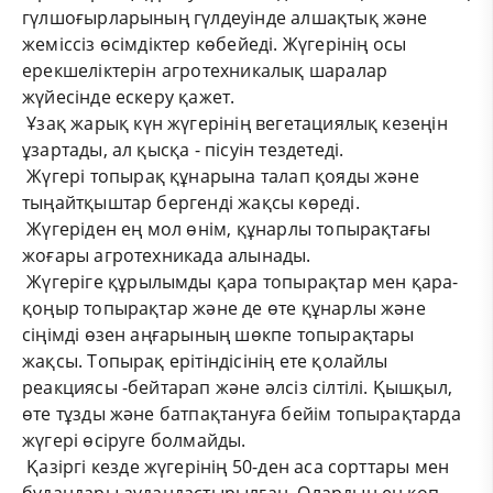
гүлшоғырларының гүлдеуінде алшақтық және
жеміссіз өсімдіктер көбейеді. Жүгерінің осы
ерекшеліктерін агротехникалық шаралар
жүйесінде ескеру қажет.
Ұзақ жарық күн жүгерінің вегетациялық кезеңін
ұзартады, ал қысқа - пісуін тездетеді.
Жүгері топырақ құнарына талап қояды және
тыңайтқыштар бергенді жақсы көреді.
Жүгеріден ең мол өнім, құнарлы топырақтағы
жоғары агротехникада алынады.
Жүгеріге құрылымды қара топырақтар мен қара-
қоңыр топырақтар және де өте құнарлы және
сіңімді өзен аңғарының шөкпе топырақтары
жақсы. Топырақ ерітіндісінің ете қолайлы
реакциясы -бейтарап және әлсіз сілтілі. Қышқыл,
өте тұзды және батпақтануға бейім топырақтарда
жүгері өсіруге болмайды.
Қазіргі кезде жүгерінің 50-ден аса сорттары мен
будандары аудандастырылған. Олардың ең көп