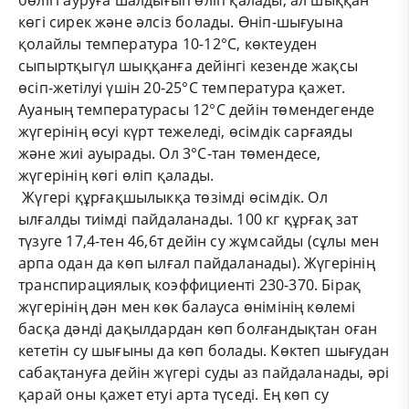
көгі сирек және әлсіз болады. Өніп-шығуына
қолайлы температура 10-12°С, көктеуден
сыпыртқыгүл шыққанға дейінгі кезенде жақсы
өсіп-жетілуі үшін 20-25°С температура қажет.
Ауаның температурасы 12°С дейін төмендегенде
жүгерінің өсуі күрт тежеледі, өсімдік сарғаяды
және жиі ауырады. Ол 3°С-тан төмендесе,
жүгерінің көгі өліп қалады.
Жүгері құрғақшылыкқа төзімді өсімдік. Ол
ылғалды тиімді пайдаланады. 100 кг құрғақ зат
түзуге 17,4-тен 46,6т дейін су жұмсайды (сұлы мен
арпа одан да көп ылғал пайдаланады). Жүгерінің
транспирациялық коэффициенті 230-370. Бірақ
жүгерінің дән мен көк балауса өнімінің көлемі
басқа дәнді дақылдардан көп болғандықтан оған
кететін су шығыны да көп болады. Көктеп шығудан
сабақтануға дейін жүгері суды аз пайдаланады, әрі
қарай оны қажет етуі арта түседі. Ең көп су