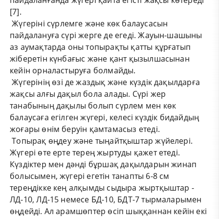
[7].
Жүгеріні сүрлемге және көк балаусасын
пайдалануға сүрі жерге де егеді. Жауын-шашыны
аз аумақтарда оны топырақты қатты құрғатып
жіберетін күнбағыс және қант қызылшасынан
кейін орналастыруға болмайды.
Жүгерінің өзі де жаздық және күздік дақылдарға
жақсы алғы дақыл бола алады. Сүрі жер
танабының дақылы болып сүрлем мен көк
балаусаға егілген жүгері, келесі күздік бидайдың
жоғары өнім беруін қамтамасыз етеді.
Топырақ өңдеу және тыңайтқыштар жүйелері.
Жүгері өте ерте терең жыртуды қажет етеді.
Күздіктер мен дәнді бұршақ дақылдарын жинап
болысымен, жүгері егетін танапты 6-8 см
тереңдікке кең алқымды сыдыра жыртқыштар -
ЛД-10, ЛД-15 немесе БД-10, БДТ-7 тырмаларымен
өңдейді. Ал арамшөптер өсіп шыққаннан кейін екі