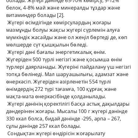
болады. Жүгері дәнінде 65-70% көмірсу, 9-12%
белок, 4-8% май және минералды тұздар және
витаминдер болады [2].
Жүгері өсімдігінде көмірсулардың жоғары
мазмұнды болуы жақсы жүгері сүрлемін алуға
мүмкіндік жасайды және ол жеңіл бөртеді де, көп
мөлшерде сүт қышқылын бөледі.
Жүгері дәні бағалы энергетикалық өнім.
Жүгеріден 500 түрлі негізгі және қосымша өнім
түрлері даярланады. Жүгеріні пайдалану үш негізгі
топқа бөлінеді. Мал шаруашылығы, адамзат және
өнеркәсіп. Жүгеріден әзірленетін 554 түрлі
өнімдердің 272 түрі тағамға, 100 құрғақ және
мақта-мата өнеркәсібінде қолданылады.
Жүгері дәнінің қоректілігі басқа астық дақылдары
дәндерінен жоғары. Мысалы 100 г жүгері дәнінде
330 ккал болса, бидай дәнінде -295, арпа – 267,
сұлы дәнінде 257 ккал болады.
Сондықтан жүгері өндірісін жоғарылату