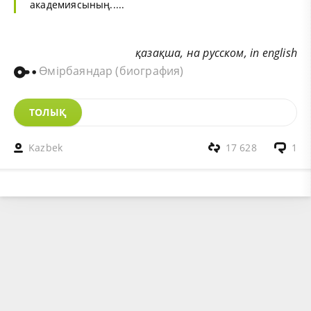
академиясының.....
қазақша
,
на русском
,
in english
Өмірбаяндар (биография)
ТОЛЫҚ
Kazbek
17 628
1