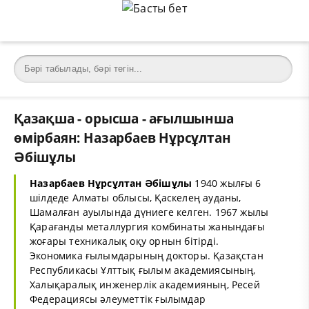
Қазақша - орысша - ағылшынша
өмірбаян: Назарбаев Нұрсұлтан
Әбішұлы
Назарбаев Нұрсұлтан Әбішұлы
1940 жылғы 6
шілдеде Алматы облысы, Қаскелең ауданы,
Шамалған ауылында дүниеге келген. 1967 жылы
Қарағанды металлургия комбинаты жанындағы
жоғары техникалық оқу орнын бiтiрдi.
Экономика ғылымдарының докторы. Қазақстан
Республикасы Ұлттық ғылым академиясының,
Халықаралық инженерлік академияның, Ресей
Федерациясы әлеуметтік ғылымдар