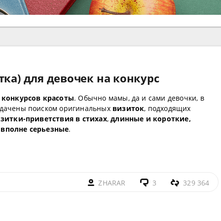
тка) для девочек на конкурс
 конкурсов красоты
. Обычно мамы, да и сами девочки, в
адачены поиском оригинальных
визиток
, подходящих
зитки-приветствия в стихах
,
длинные и короткие,
 вполне серьезные
.
ZHARAR
3
329 364