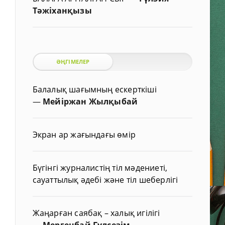
Тәжіханқызы
ӘҢГІМЕЛЕР
Балалық шағымның ескерткіші
—
Мейіржан Жылқыбай
Экран ар жағындағы өмір
Бүгінгі журналистің тіл мәдениеті,
сауаттылық әдебі және тіл шеберлігі
Жаңарған саябақ – халық игілігі
—
Мергенбай Гүлсезім