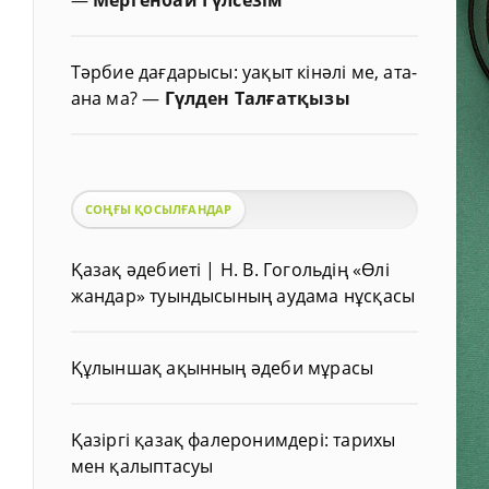
Тәрбие дағдарысы: уақыт кінәлі ме, ата-
ана ма?
—
Гүлден Талғатқызы
СОҢҒЫ ҚОСЫЛҒАНДАР
Қазақ әдебиеті | Н. В. Гогольдің «Өлі
жандар» туындысының аудама нұсқасы
Құлыншақ ақынның әдеби мұрасы
Қазіргі қазақ фалеронимдері: тарихы
мен қалыптасуы