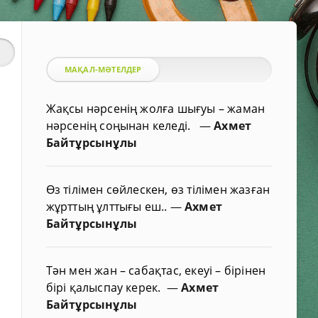
МАҚАЛ-МӘТЕЛДЕР
Жақсы нәрсенің жолға шығуы – жаман
нәрсенің соңынан келеді.
—
Ахмет
Байтұрсынұлы
Өз тілімен сөйлескен, өз тілімен жазған
жұрттың ұлттығы еш..
—
Ахмет
Байтұрсынұлы
Тән мен жан – сабақтас, екеуі – бірінен
бірі қалыспау керек.
—
Ахмет
Байтұрсынұлы