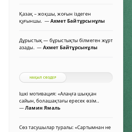
Қазақ – жоқшы, жоғын іздеген
қуғыншы.
—
Ахмет Байтұрсынұлы
Дұрыстық — бұрыстықты білмеген жұрт
азады.
—
Ахмет Байтұрсынұлы
НАҚЫЛ СӨЗДЕР
Ішкі мотивация: «Алаңға шыққан
сайын, болашақтағы ересек өзім..
—
Ламин Ямаль
Сөз тасушылар туралы: «Сартымнан не