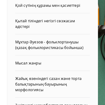
Қой сүтінің құрамы мен қасиеттері
Қытай тіліндегі негізгі сөзжасам
әдістері
Мұхтар Әуезов - фольклортанушы
(қазақ фольклористикасы бойынша)
Мысал жанры
Жайық өзеніндегі сазан және торта
балықтарының бауырының
морфологиясы