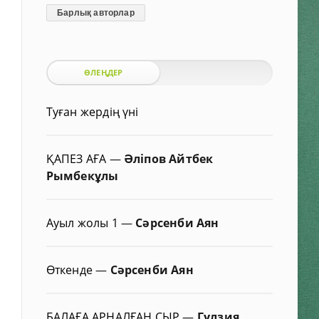
Барлық авторлар
ӨЛЕҢДЕР
Туған жердің үні
ҚАПЕЗ АҒА
—
Әліпов Айтбек
Рымбекұлы
Ауыл жолы 1
—
Сәрсенби Аян
Өткенде
—
Сәрсенби Аян
БАЛАҒА АРНАЛҒАН СЫР
—
Гүлзия