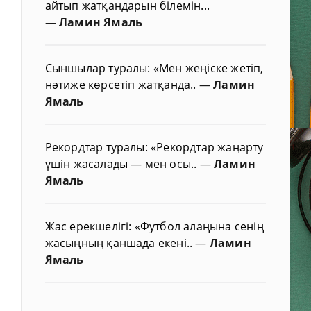
айтып жатқандарын білемін...
—
Ламин Ямаль
Сыншылар туралы: «Мен жеңіске жетіп,
нәтиже көрсетіп жатқанда..
—
Ламин
Ямаль
Рекордтар туралы: «Рекордтар жаңарту
үшін жасалады — мен осы..
—
Ламин
Ямаль
Жас ерекшелігі: «Футбол алаңына сенің
жасыңның қаншада екені..
—
Ламин
Ямаль