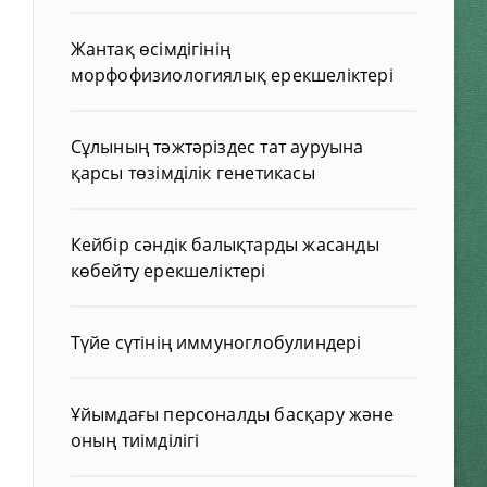
Жантақ өсімдігінің
морфофизиологиялық ерекшеліктері
Сұлының тәжтәріздес тат ауруына
қарсы төзімділік генетикасы
Кейбір сәндік балықтарды жасанды
көбейту ерекшеліктері
Түйе сүтінің иммуноглобулиндері
Ұйымдағы персоналды басқару және
оның тиімділігі