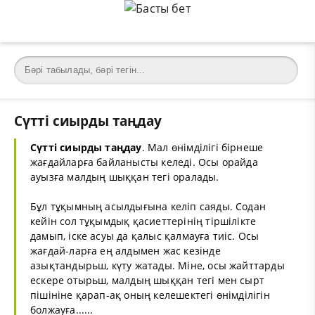
Сүтті сиырды таңдау
Сүтті сиырды таңдау
. Мал өнімділігі бірнеше
жағдайларға байланысты келеді. Осы орайда
ауызға малдың шыққан тегі оралады.
Бұл тұқымның асылдығына келіп саяды. Содан
кейін сол тұқымдық қасиеттерінің тіршілікте
дамып, іске асуы да қалыс қалмауға тиіс. Осы
жағдай-ларға ең алдымен жас кезінде
азықтандырьш, күту жатады. Міне, осы жайттарды
ескере отырьш, малдың шыққан тегі мен сырт
пішініне қарап-ақ оның келешектегі өнімділігін
болжауға......