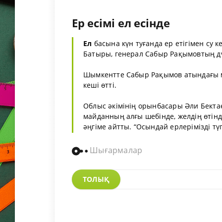
Ер есімі ел есінде
Ел
басына күн туғанда ер етігімен су 
Батыры, генерал Сабыр Рақымовтың дү
Шымкентте Сабыр Рақымов атындағы м
кеші өтті.
Облыс әкімінің орынбасары Әли Бектае
майданның алғы шебінде, желдің өтін
әңгіме айтты. “Осындай ерлерімізді түг
Шығармалар
ТОЛЫҚ