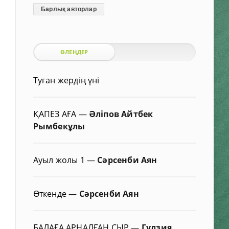
Барлық авторлар
ӨЛЕҢДЕР
Туған жердің үні
ҚАПЕЗ АҒА
—
Әліпов Айтбек
Рымбекұлы
Ауыл жолы 1
—
Сәрсенби Аян
Өткенде
—
Сәрсенби Аян
БАЛАҒА АРНАЛҒАН СЫР
—
Гүлзия