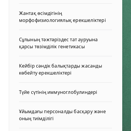
Жантақ өсімдігінің
морфофизиологиялық ерекшеліктері
Сұлының тәжтәріздес тат ауруына
қарсы төзімділік генетикасы
Кейбір сәндік балықтарды жасанды
көбейту ерекшеліктері
Түйе сүтінің иммуноглобулиндері
Ұйымдағы персоналды басқару және
оның тиімділігі