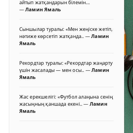
айтып жатқандарын білемін...
—
Ламин Ямаль
Сыншылар туралы: «Мен жеңіске жетіп,
нәтиже көрсетіп жатқанда..
—
Ламин
Ямаль
Рекордтар туралы: «Рекордтар жаңарту
үшін жасалады — мен осы..
—
Ламин
Ямаль
Жас ерекшелігі: «Футбол алаңына сенің
жасыңның қаншада екені..
—
Ламин
Ямаль