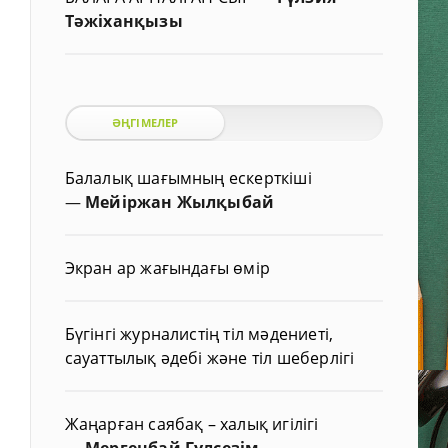
Тәжіханқызы
ӘҢГІМЕЛЕР
Балалық шағымның ескерткіші
—
Мейіржан Жылқыбай
Экран ар жағындағы өмір
Бүгінгі журналистің тіл мәдениеті,
сауаттылық әдебі және тіл шеберлігі
Жаңарған саябақ – халық игілігі
—
Мергенбай Гүлсезім