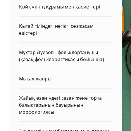
Қой сүтінің құрамы мен қасиеттері
Қытай тіліндегі негізгі сөзжасам
әдістері
Мұхтар Әуезов - фольклортанушы
(қазақ фольклористикасы бойынша)
Мысал жанры
Жайық өзеніндегі сазан және торта
балықтарының бауырының
морфологиясы