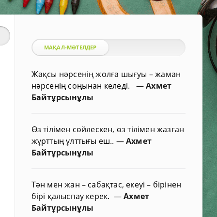
МАҚАЛ-МӘТЕЛДЕР
Жақсы нәрсенің жолға шығуы – жаман
нәрсенің соңынан келеді.
—
Ахмет
Байтұрсынұлы
Өз тілімен сөйлескен, өз тілімен жазған
жұрттың ұлттығы еш..
—
Ахмет
Байтұрсынұлы
Тән мен жан – сабақтас, екеуі – бірінен
бірі қалыспау керек.
—
Ахмет
Байтұрсынұлы