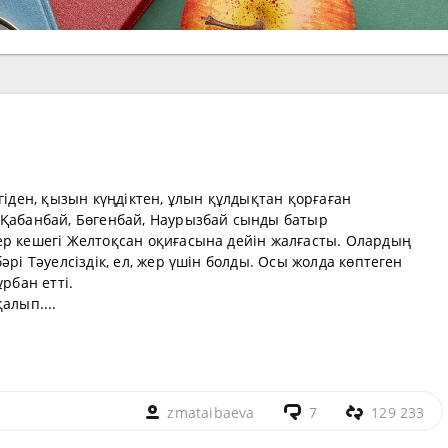
гіден, қызын күңдіктен, ұлын құлдықтан қорғаған
 Қабанбай, Бөгенбай, Наурызбай сынды батыр
ер кешегі Желтоқсан оқиғасына дейін жалғасты. Олардың
әрі Тәуелсіздік, ел, жер үшін болды. Осы жолда көптеген
рбан етті.
алып....
zmataibaeva
7
129 233