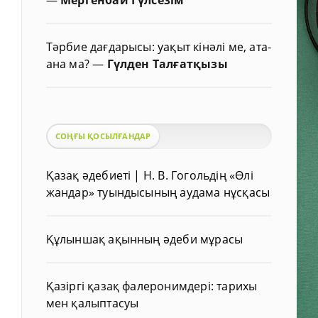
Тәрбие дағдарысы: уақыт кінәлі ме, ата-
ана ма?
—
Гүлден Талғатқызы
СОҢҒЫ ҚОСЫЛҒАНДАР
Қазақ әдебиеті | Н. В. Гогольдің «Өлі
жандар» туындысының аудама нұсқасы
Құлыншақ ақынның әдеби мұрасы
Қазіргі қазақ фалеронимдері: тарихы
мен қалыптасуы