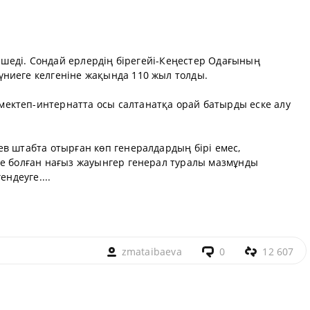
кешеді. Сондай ерлердің бірегейі-Кеңестер Одағының
ниеге келгеніне жақында 110 жыл толды.
ектеп-интернатта осы салтанатқа орай батырды еске алу
в штабта отырған көп генералдардың бірі емес,
де болған нағыз жауынгер генерал туралы мазмұнды
ендеуге....
zmataibaeva
0
12 607