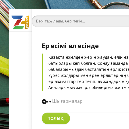
Ер есімі ел есінде
Қазақта ежелден жерін жаудан, елін ез
батырлары көп болған. Сонау заманда
бабаларымыздан басталатын ерлік іст
күрес жолдары мен ерен ерліктерінің б
ер азаматтар тер төгіп, өз жандарын құ
Аналарымыз жесір, сәбилеріміз жетім қ
Шығармалар
ТОЛЫҚ