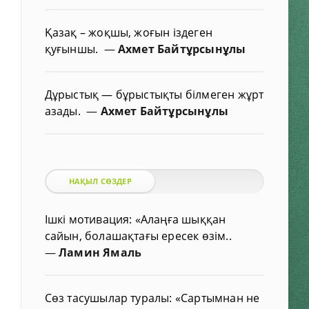
Қазақ – жоқшы, жоғын іздеген
қуғыншы.
—
Ахмет Байтұрсынұлы
Дұрыстық — бұрыстықты білмеген жұрт
азады.
—
Ахмет Байтұрсынұлы
НАҚЫЛ СӨЗДЕР
Ішкі мотивация: «Алаңға шыққан
сайын, болашақтағы ересек өзім..
—
Ламин Ямаль
Сөз тасушылар туралы: «Сартымнан не