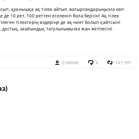
лысып, қуанышқа ақ тілек айтып жатырғандарыңызға көп
де 10 рет, 100 реттен еселеніп бола берсін! Ақ тілек
ілеген тілектерің өздеріңе де ақ ниет болып қайтсын!
, достық, ағайындық татулығымызға жан жетпесін!
ZHARAR
6
147 991
з)