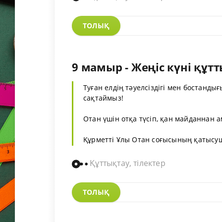
ТОЛЫҚ
9 мамыр - Жеңіс күні құт
Туған елдің тәуелсіздігі мен бостанд
сақтаймыз!
Отан үшін отқа түсіп, қан майданнан 
Құрметті Ұлы Отан соғысының қатысуш
Құттықтау, тілектер
ТОЛЫҚ