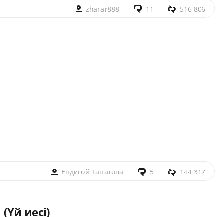
zharar888
11
516 806
Ендигой Танатова
5
144 317
 (Үй иесі)