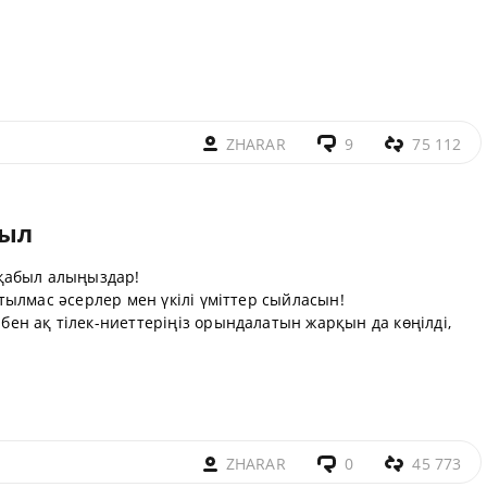
ZHARAR
9
75 112
жыл
 қабыл алыңыздар!
ылмас әсерлер мен үкілі үміттер сыйласын!
н ақ тілек-ниеттеріңіз орындалатын жарқын да көңілді,
ZHARAR
0
45 773