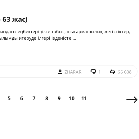
 63 жас)
ындағы еңбектеріңізге табыс, шығармашылық жетістіктер,
лымды игеруде ілгері ізденісте....
ZHARAR
1
66 608
5
6
7
8
9
10
11