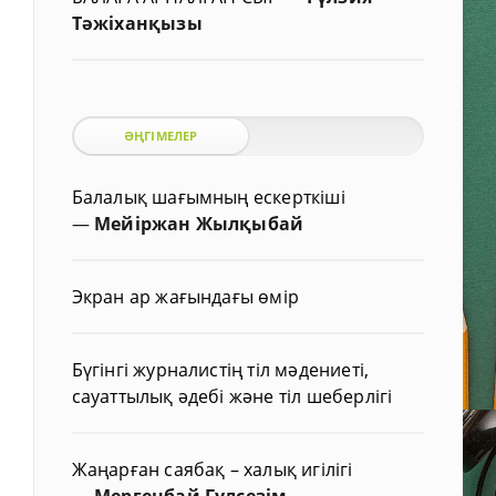
Тәжіханқызы
ӘҢГІМЕЛЕР
Балалық шағымның ескерткіші
—
Мейіржан Жылқыбай
Экран ар жағындағы өмір
Бүгінгі журналистің тіл мәдениеті,
сауаттылық әдебі және тіл шеберлігі
Жаңарған саябақ – халық игілігі
—
Мергенбай Гүлсезім