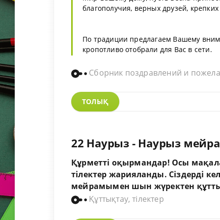
благополучия, верных друзей, крепких 
По традиции предлагаем Вашему вним
кропотливо отобрали для Вас в сети.
Сборник поздравлений и пожел
ТОЛЫҚ
22 Наурыз - Наурыз мейра
Құрметті оқырмандар! Осы мақал
тілектер жарияланды.
Сіздерді ке
мейрамымен шын жүректен құтт
Құттықтау, тілектер