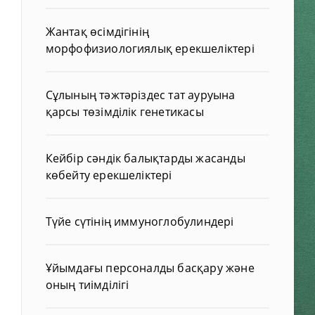
Жантақ өсімдігінің
морфофизиологиялық ерекшеліктері
Сұлының тәжтәріздес тат ауруына
қарсы төзімділік генетикасы
Кейбір сәндік балықтарды жасанды
көбейту ерекшеліктері
Түйе сүтінің иммуноглобулиндері
Ұйымдағы персоналды басқару және
оның тиімділігі