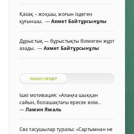
Қазақ – жоқшы, жоғын іздеген
қуғыншы.
—
Ахмет Байтұрсынұлы
Дұрыстық — бұрыстықты білмеген жұрт
азады.
—
Ахмет Байтұрсынұлы
НАҚЫЛ СӨЗДЕР
Ішкі мотивация: «Алаңға шыққан
сайын, болашақтағы ересек өзім..
—
Ламин Ямаль
Сөз тасушылар туралы: «Сартымнан не