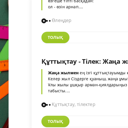
өзгеше тіпті басқадан:
ол - өзін арнап....
Өлеңдер
ТОЛЫҚ
Құттықтау - Тілек: Жаңа 
Жаңа жылмен
ең ізгі құттықтауымды
Келер жыл Сіздерге қуаныш, жаңа ұмыт
Ұлы жылы ұшқыр арман-қиялдарыңыз бе
табысты....
Құттықтау, тілектер
ТОЛЫҚ