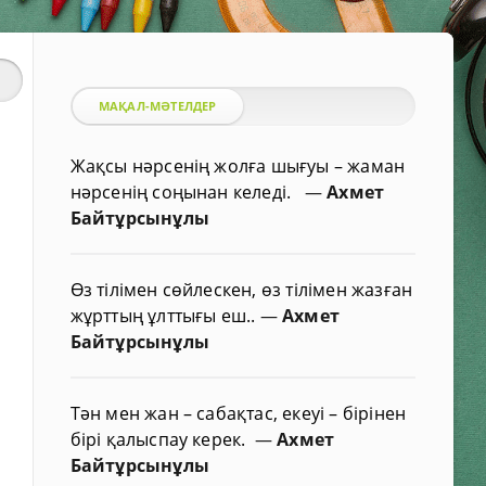
МАҚАЛ-МӘТЕЛДЕР
Жақсы нәрсенің жолға шығуы – жаман
нәрсенің соңынан келеді.
—
Ахмет
Байтұрсынұлы
Өз тілімен сөйлескен, өз тілімен жазған
жұрттың ұлттығы еш..
—
Ахмет
Байтұрсынұлы
Тән мен жан – сабақтас, екеуі – бірінен
бірі қалыспау керек.
—
Ахмет
Байтұрсынұлы