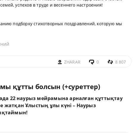
семей, успехов в труде и весеннего настроения!
анию подборку стихотворных поздравлений, которую мы
аний
ZHARAR
0
8 807
мы құтты болсын (+суреттер)
ада 22 наурыз мейрамына арналған құттықтау
ле жатқан Ұлыстың ұлы күні – Наурыз
ықтаймын!