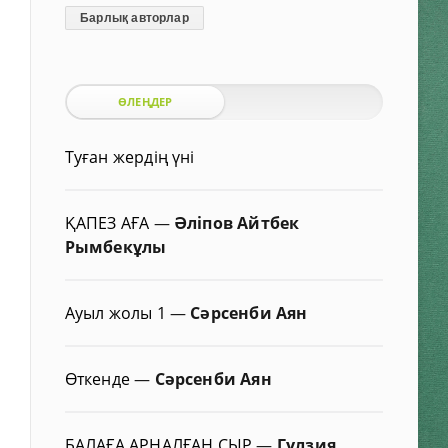
Барлық авторлар
ӨЛЕҢДЕР
Туған жердің үні
ҚАПЕЗ АҒА
—
Әліпов Айтбек
Рымбекұлы
Ауыл жолы 1
—
Сәрсенби Аян
Өткенде
—
Сәрсенби Аян
БАЛАҒА АРНАЛҒАН СЫР
—
Гүлзия