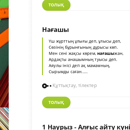
ТОЛЫҚ
Нағашы
Үш жұрттың ұлығы деп, ұлысы деп,
Сөзінің бұрынғының дұрысы көп.
Мен сені жақсы көрем,
нағашы
жан,
Ардақты анашымның туысы деп.
Аяулы інісі деп ақ мамамның,
Сырымды саған.....
Құттықтау, тілектер
ТОЛЫҚ
1 Наурыз - Алғыс айту күні