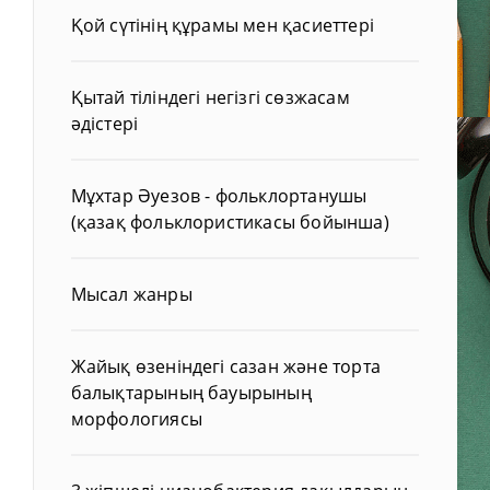
Қой сүтінің құрамы мен қасиеттері
Қытай тіліндегі негізгі сөзжасам
әдістері
Мұхтар Әуезов - фольклортанушы
(қазақ фольклористикасы бойынша)
Мысал жанры
Жайық өзеніндегі сазан және торта
балықтарының бауырының
морфологиясы