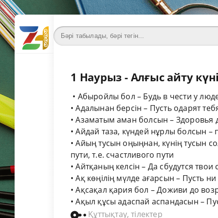
1 Наурыз - Алғыс айту күні
• Абыройлы бол – Будь в чести у люд
• Адалынан берсін – Пусть одарят те
• Азаматым аман болсын – Здоровья
• Айдай таза, күндей нұрлы болсын –
• Айың тусын оңыңнан, күнің тусын с
пути, т.е. счастливого пути
• Айтқаның келсін – Да сбудутся твои 
• Ақ көңілің мүлде ағарсын – Пусть 
• Ақсақал қария бол – Доживи до воз
• Ақыл құсы адаспай аспандасын – Пуст
Құттықтау, тілектер