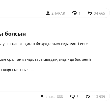
ZHARAR
1
34 665
ты болсын
ығы үшін жанын қиған боздақтарымызды мәңгі есте
аман оралған қандастарымыздың алдында бас иеміз!
ылары мен тыл.....
zharar888
5
113 939