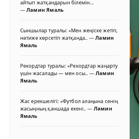
айтып жатқандарын білемін...
—
Ламин Ямаль
Сыншылар туралы: «Мен жеңіске жетіп,
нәтиже көрсетіп жатқанда..
—
Ламин
Ямаль
Рекордтар туралы: «Рекордтар жаңарту
үшін жасалады — мен осы..
—
Ламин
Ямаль
Жас ерекшелігі: «Футбол алаңына сенің
жасыңның қаншада екені..
—
Ламин
Ямаль