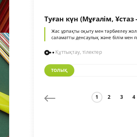
Туған күн (Мұғалім, Ұстаз -
Жас ұрпақты оқыту мен тәрбиелеу жол
саламатты денсаулық және білім мен ғы
Құттықтау, тілектер
ТОЛЫҚ
1
2
3
4