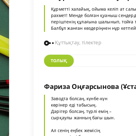
Құрметті халайық, ойыма келіп ат са
рахмет! Менде болған қуаныш сендерде 
періштенің құлағына шалынып, тойға т
Балбұл жанған көздеріңнен нұр кетпей
Құттықтау, тілектер
ТОЛЫҚ
Фариза Оңғарсынова (Ұста
Заводта болсаң, күнбе-күн
көрінер еді табысың.
Дәрігер болсаң, түрлі емің –
сырқаулы жанның бағы шын.
Ал сенің еңбек жемісің