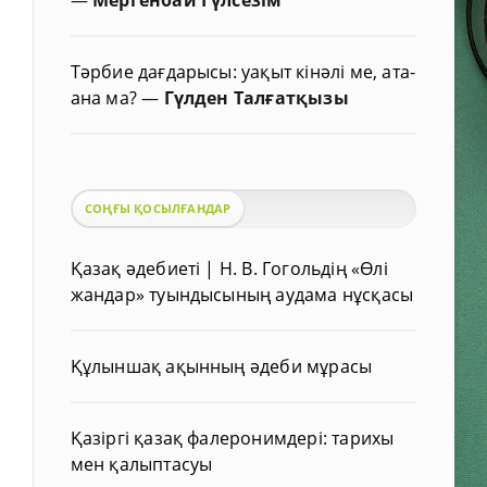
Тәрбие дағдарысы: уақыт кінәлі ме, ата-
ана ма?
—
Гүлден Талғатқызы
СОҢҒЫ ҚОСЫЛҒАНДАР
Қазақ әдебиеті | Н. В. Гогольдің «Өлі
жандар» туындысының аудама нұсқасы
Құлыншақ ақынның әдеби мұрасы
Қазіргі қазақ фалеронимдері: тарихы
мен қалыптасуы