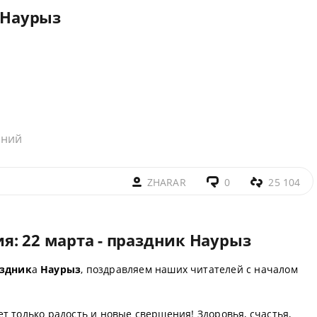
к Наурыз
аний
ZHARAR
0
25 104
я: 22 марта - праздник Наурыз
здник
а
Наурыз
, поздравляем наших читателей с началом
т только радость и новые свершения! Здоровья, счастья,