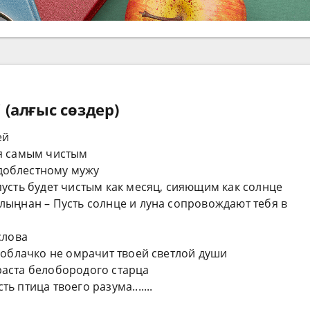
 (алғыс сөздер)
ей
бя самым чистым
 доблестному мужу
 пусть будет чистым как месяц, сияющим как солнце
олыңнан – Пусть солнце и луна сопровождают тебя в
слова
ни облачко не омрачит твоей светлой души
раста белобородого старца
ь птица твоего разума.......