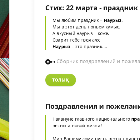
Стих: 22 марта - праздни
Мы любим праздник –
Наурыз
.
Мы в этот день попьем кумыс.
А вкусный наурыз – коже,
Сварит тебе твоя аже
Наурыз
– это празник....
Сборник поздравлений и пожел
ТОЛЫҚ
Поздравления и пожелани
Накануне главного национального
пра
весны и новой жизни!
Мир Вашему дому, пусть весна принесе