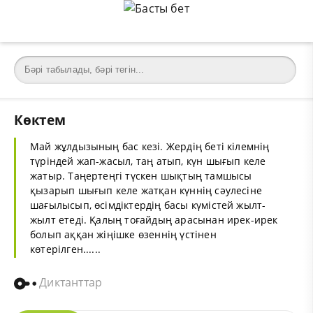
Көктем
Май жұлдызының бас кезі. Жердің беті кілемнің
түріндей жап-жасыл, таң атып, күн шығып келе
жатыр. Таңертеңгі түскен шықтың тамшысы
қызарып шығып келе жатқан күннің сәулесіне
шағылысып, өсімдіктердің басы күмістей жылт-
жылт етеді. Қалың тоғайдың арасынан ирек-ирек
болып аққан жіңішке өзеннің үстінен
көтерілген......
Диктанттар