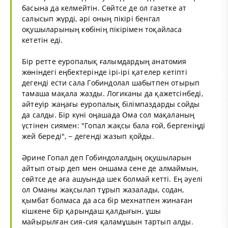
басына да келмейтін. Сөйтсе де ол газетке ат
салысып жүрді, әрі оның пікірі бенгал
оқушыларының көбінің пікірімен тоқайласа
кететін еді.
Бір ретте еуропалық ғалымдардың анатомия
жөніндегі еңбектерінде ірі-ірі қателер кетіпті
дегенді ести сала Гобиндолал шабытпен отырып
тамаша мақала жазды. Логиканы да қажетсінбеді,
әйтеуір жаңағы еуропалық білімпаздарды сойды
да салды. Бір күні оңашада Ома сол мақаланың
үстінен сиямен: "Гопал жақсы бала ғой, бергеніңді
жей береді", − дегенді жазып қойды.
Әрине Гопал деп Гобиндолалдың оқушыларын
айтып отыр деп мен оншама сене де алмаймын,
сөйтсе де аға ашуында шек болмай кетті. Ең әуелі
ол Оманы жақсылап тұрып жазалады, содан,
қымбат болмаса да аса бір мехнатпен жинаған
кішкене бір қарындаш қалдығын, ұшы
майырылған сия-сия қаламұшын тартып алды.