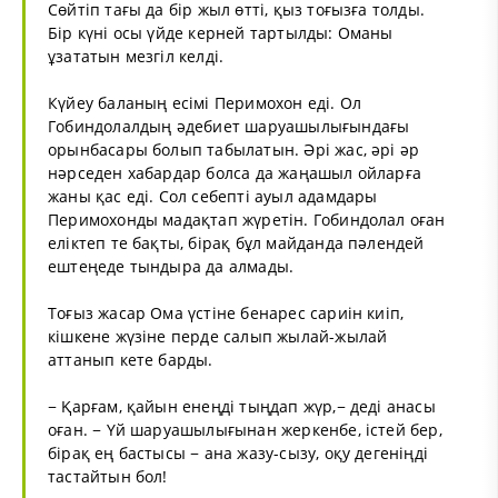
Сөйтіп тағы да бір жыл өтті, қыз тоғызға толды.
Бір күні осы үйде керней тартылды: Оманы
ұзататын мезгіл келді.
Күйеу баланың есімі Перимохон еді. Ол
Гобиндолалдың әдебиет шаруашылығындағы
орынбасары болып табылатын. Әрі жас, әрі әр
нәрседен хабардар болса да жаңашыл ойларға
жаны қас еді. Сол себепті ауыл адамдары
Перимохонды мадақтап жүретін. Гобиндолал оған
еліктеп те бақты, бірақ бұл майданда пәлендей
ештеңеде тындыра да алмады.
Тоғыз жасар Ома үстіне бенарес сариін киіп,
кішкене жүзіне перде салып жылай-жылай
аттанып кете барды.
− Қарғам, қайын енеңді тыңдап жүр,− деді анасы
оған. − Үй шаруашылығынан жеркенбе, істей бер,
бірақ ең бастысы − ана жазу-сызу, оқу дегеніңді
тастайтын бол!