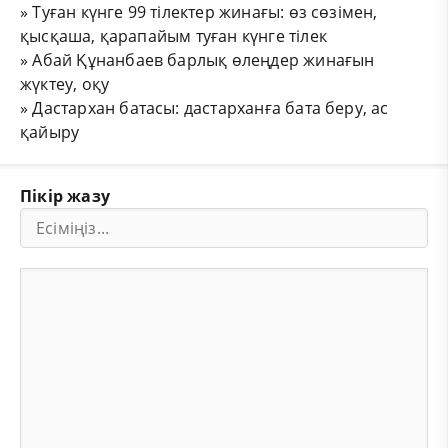
»
Туған күнге 99 тілектер жинағы: өз сөзімен,
қысқаша, қарапайым туған күнге тілек
»
Абай Құнанбаев барлық өлеңдер жинағын
жүктеу, оқу
»
Дастархан батасы: дастарханға бата беру, ас
қайыру
Пікір жазу