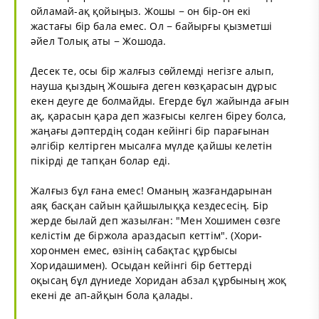
ойламай-ақ қойыңыз. Жошы − он бір-он екі
жастағы бір бала емес. Ол − байырғы қызметші
әйел Толық аты − Жошода.
Десек те, осы бір жалғыз сөйлемді негізге алып,
науша қыздың Жошыға деген көзқарасын дұрыс
екен деуге де болмайды. Егерде бұл жайында ағын
ақ, қарасын қара деп жазғысы келген біреу болса,
жаңағы дәптердің содан кейінгі бір парағынан
әлгібір келтірген мысалға мүлде қайшы келетін
пікірді де тапқан болар еді.
Жалғыз бұл ғана емес! Оманың жазғандарынан
аяқ басқан сайын қайшылыққа кездесесің. Бір
жерде былай деп жазылған: "Мен Хошимен сөзге
келістім де біржола араздасып кеттім". (Хори-
хоронмен емес, өзінің сабақтас құрбысы
Хоридашимен). Осыдан кейінгі бір беттерді
оқысаң бұл дүниеде Хоридан абзал құрбының жоқ
екені де ап-айқын бола қалады.