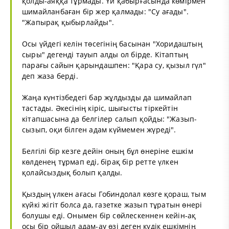
қолды-аяққа тұрмады. Үй қабырғасында көмірмен
шимайланбаған бір жер қалмады: "Су ағады".
"Жапырақ қыбырлайды".
Осы үйдегі келін төсегінің басынан "Хоридаштың
сыры" дегенді тауып алды ол бірде. Кітаптың
парағы сайын қарындашпен: "Қара су, қызыл гүл"
деп жаза берді.
Жаңа күнтізбедегі бар жұлдызды да шимайлап
тастады. Әкесінің кіріс, шығысты тіркейтін
кітапшасына да белгілер салып қойды: "Жазып-
сызып, оқи білген адам күймемен жүреді".
Белгілі бір кезге дейін оның бұл өнеріне ешкім
көлденең тұрмап еді, бірақ бір ретте үлкен
қолайсыздық болып қалды.
Қыздың үлкен ағасы Гобиндолал көзге қораш, тым
күйкі жігіт болса да, газетке жазып тұратын өнері
болушы еді. Онымен бір сөйлескеннен кейін-ақ
осы бір ойшыл адам-ау өзі деген күдік ешкімнің