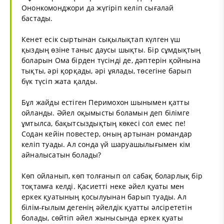
Ононкомонджори да жүгіріп келіп сығалай
бастады.
Кенет есік сыртынан сықылықтап күлген үш
қыздың өзіне таныс даусы шықты. Бір сұмдықтың
боларын Ома бірден түсінді де, дәптерін қойнына
тықты, әрі қорқады, әрі ұялады, төсегіне барып
бүк түсіп жата қалды.
Бұл жайды естіген Перимохон шынымен қатты
ойланды. Әйел оқымысты боламын деп білімге
ұмтылса, бақытсыздықтың көкесі сол емес пе!
Содан кейін повестер, оның артынан романдар
келіп туады. Ал сонда үй шаруашылығымен кім
айналысатын болады?
Көп ойланып, көп толғанып ол сабақ боларлық бір
тоқтамға келді. Қасиетті неке әйел қуаты мен
еркек қуатының қосылуынан барып туады. Ал
білім-ғылым дегенің әйелдік қуатты әлсірететін
болады, сөйтіп әйел жынысында еркек қуаты