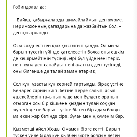
Гобиндолал да:
− Байқа, қабырғаларды шимайлаймын деп жүрме.
Перимохонның қағаздарына да жазбайтын бол, −
деп қосарланды.
Осы сөзді естіген қыз қыстығып қалды. Ол мына
барып түсетін үйінде қателесетін болса оны ешкім
де кешірмейтінін түсінді. Әрі бұл үйде нені теріс,
нені күнә деп санайды, нені ағаттық деп түсінеді,
оны білгенше де талай заман өтер-ақ.
Сол күні ұзақты күн керней тартылды, бірақ үстіне
Бенарес сариін киіп, бетіне перде салып, асыл
әшекейлерін тағынып үлде мен бүлдеге оранып
отырған осы бір кішкене қыздың тулай соққан
жүрегінде не барын түсіне білген бір адам болды
ма екен жер бетінде сірә, бұған менің күмәнім бар.
Қызметші әйел Жошы Омамен бірге кетті. Барып
түскен үйде біраз күн қызбен бірге болсын деген