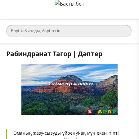
Рабиндранат Тагор | Дәптер
Оманың жазу-сызуды үйренуі-ақ мұң екен, тіпті