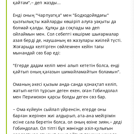
қайтам",− деп жазды...
Енді оның "Чарпуатқа" мен "Бодходойядағы"
қызғылықты жайларды көшіріп алуға уақыты да
болмай қалды. Құлқы да соқпады ма деп
ойлаймын мен. Сол себепті көшірме шығармалар
азая берді де, наушаның өз жазулары жиілей түсті.
Жоғарыда келтірген сөйлемнен кейін тағы
мынандай сөз бар еді:
"Егерде дадам келіп мені алып кететін болса, енді
қайтып оның қағазын шимайламайтын боламын".
Оманың әкесі қызым анда-санда қонақтап келіп,
жатып-кетіп тұрсын деген екен, оған Гобиндолал
мен Перимохон қарсы болды деген сөз бар.
− Ома күйеуін сыйлап үйренсін, егерде оны
барған жерінен жиі алдырып, ата-ана мейірімін
есіне сала беретін болса, ол оның өзіне зиян,− деді
Гобиндолал. Ол тіпті бұл жөнінде әзіл-қулығын