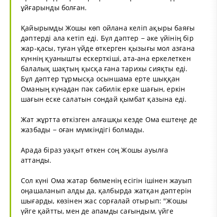
ұйғарынды болған.
Қайырымды Жошы көп ойлана келіп ақыры баяғы
дәптерді ала кетіп еді. Бүл дәптер − әке үйінің бір
жар-қасы, туған үйде өткерген қызығы мол азғана
күннің қуанышты ескерткіші, ата-ана еркелеткен
балалық шақтың қысқа ғана тарихы сияқты еді.
Бұл дәптер тұрмысқа осыншама ерте шыққан
Оманың күнәдан пәк сәбилік ерке шағын, еркін
шағын еске салатын сондай қымбат қазына еді.
Жат жұртта өткізген алғашқы кезде Ома ештеңе де
жазбады − оған мүмкіндігі болмады.
Арада біраз уақыт өткен соң Жошы ауылға
аттанды.
Сол күні Ома жатар бөлменің есігін ішінен жауып
оңашаланып алды да, қалбырда жатқан дәптерін
шығарды, көзінен жас сорғалай отырып: "Жошы
үйге қайтты, мен де апамды сағындым, үйге