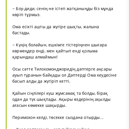
− Боу-диди, сенің не істеп жатқаныңды біз мұнда
көріп тұрмыз.
Ома есікті ашты да жүгіре шықты, жалына
бастады.
− Күңің болайын, ешкімге тістеріңнен шығара
көрмеңдер енді, мен қайтып енді қолыма
қарындаш алмаймын!
Осы сәтте Тилокомонджоридің дәптерге аңсары
ауып тұранын байқады ол Дәптерді Ома кеудесіне
басып алды да жүгіріп кетті.
Қайын сіңлілері күш жұмсамақ та болды, бірақ
одан да түк шықпады. Ақыры өздерінің ақылды
ағасын көмекке шақырды.
Перимохон келді, төсекке сыздана отырды...