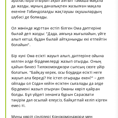
араластыра отырып ақыл айтып тамаша мақала
да жазды, мұның даналықпен жазылған мақала
екеніне Гобиндолалды жақтаушы оқушылардың
шүбәсі де болмады.
Ол жөнінде жұрттан естіп білген Ома дәптеріне
былай деп жазды: "Дада, аяғыңа жығылайын, үйге
алып кетші, бұдан былай айтқаныңды екі етпейтін
болайын".
Бір күні Ома есікті жауып алып, дәптеріне ойына
келген әлде бірдемелерді жазып отырды. Оның
қайын бикесі Тилокомонджори сыпсың сөзге үйір
болатын. "Байқау керек, осы боудиди есікті неге
жауып ала береді? Не істеп отырады екен?" − деп
ойлады ол Содан кейін есіктен сығалады да әлде
бірдемені жазып отырған Оманы көріп қайран
болды. Бұл үйдегі зенанға бұрын Сарасвати
тәңірім дәл осылай елеусіз, байқатпай келіп кірген
емес-ті.
Мұны көріп сіңлілері Конокомонджори мен