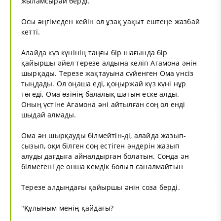
жыламсырай берді.
Осы әңгімеден кейін ол ұзақ уақыт ештеңе жазбай
кетті.
Алайда күз күнінің таңғы бір шағында бір
қайыршы әйел терезе алдына келіп Агамона әнін
шырқады. Терезе жақтауына сүйенген Ома үнсіз
тыңдады. Ол оңаша еді, қоңыржай күз күні нұр
төгеді, Ома өзінің балалық шағын еске алды.
Оның үстіне Агамона әні айтылған соң ол енді
шыдай алмады.
Ома ән шырқауды білмейтін-ді, алайда жазып-
сызып, оқи білген соң естіген әндерін жазып
алуды дағдыға айналдырған болатын. Сонда ән
білмегені де онша кемдік болып саналмайтын
Терезе алдындағы қайыршы әнін соза берді.
"Құлыным менің қайдағы?