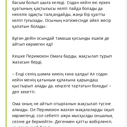
басым болып шыға келеді. Содан кейін екі еркек
қуатының қақтығысы келіп пайда болады да
некелік одақты талқандайды, жаңа бір қуатты
келіп туғызады. Осының нәтижесінде әйел жесір
қалатын болады:
Бұған дейін осындай тамаша қисынды ешкім де
айтып көрмеген еді!
Кешке Перимохон Омаға барды, жақсылап тұрып
жазасын берді.
− Енді сенің шамла киюің ғана қалды! Ал содан
кейін менің қатыным құлағына қарындаш
қыстырып алады да, кеңсеге тартатын болады! −
деп кекетті.
Ома оның не айтып отырғанын жақсылап түсіне
алмады. Ол Перимохон жазған мақалаларды оқып
көрмегенді, сол себепті ажуа-мысқылды оншалық
сезіне де бермейтін. Дегенмен қатты жәбірленіп,