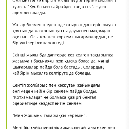
Ома мектепке барған жылы өз дәптеріне ойланып
тұрып: "Құс біткен сайрайды, таң атты", − деп
әдемілеп жазды.
Жатар бөлменің еденінде отырып дәптерін жауып
қоятын да жазғанын қатты дауыспен мақамдап
оқитын. Осы жолмен көркем шығармалардың не
бір үлгілері жиналған еді.
Екінші жылы бұл дәптерде кез келген тақырыпқа
жазылған басы-аяғы жоқ қысқа болса да, мәнді
шығармалар пайда бола бастады. Солардың
кейбірін мысалға келтіруге де болады.
Сөйтіп жолбарыс пен көкқұтан жайындағы
әңгімеден кейін бір сөйлем пайда болды.
"Котхамалада" не болмаса қазіргі бенгал
әдебиетінде кездеспейтін сөйлем:
"Мен Жошыны тым жақсы көремін".
Мені бір сүйіспеншілік хикаясын айтады екен деп