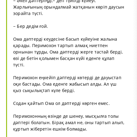
− Әкел дәптеріңді,− деп түйілді күйеуі.
Жарлығының орындалмай жатқанын көріп даусын
зорайта түсті.
− Бер дедім ғой.
Ома дәптерді кеудесіне басып күйеуіне жалына
қарады. Перимохон тартып алмақ ниетпен
орнынан тұрды, Ома дәптерді жерге тастай берді,
өзі де бетін қолымен басқан күйі еденге құлап
түсті.
Перимохон еңкейіп дәптерді көтерді де дауыстап
оқи бастады. Ома еденге жабысып алды. Ал үш
қыз сықылықтап күле берді.
Содан қайтып Ома ол дәптерді көрген емес.
Перимохонның өзінде де шенеу, мысқылға толы
дәптері болатын. Бірақ амал не, оны тартып алып,
құртып жіберетін ешкім болмады.