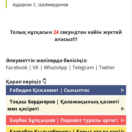
Аударған С. Шаймерденов
Толық нұсқасын
23
секундтан кейін жүктей
аласыз!!!
Әлеуметтік желілерде бөлісіңіз:
Facebook
|
VK
|
WhatsApp
|
Telegram
|
Twitter
Қарап көріңіз 👇
Ғабиден Қожахмет | Сыныптас
ᐈ
Тоқаш Бердияров | Қаламақының қасиеті
мен қасіреті
ᐈ
Баубек Бұлқышев | Паровоз туралы ертегі
ᐈ
Балғабек Қыдырбекұлы | Барыс атқан күні
ᐈ