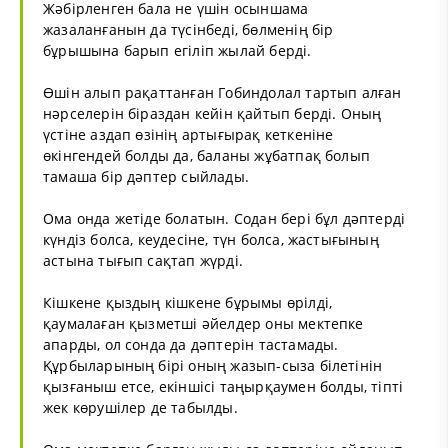
Жәбірленген бала не үшін осыншама
жазаланғанын да түсінбеді, бөлменің бір
бұрышына барып егіліп жылай берді.
Өшін алып рақаттанған Гобиндолал тартып алған
нәрселерін біраздан кейін қайтып берді. Оның
үстіне аздап өзінің артығырақ кеткеніне
өкінгендей болды да, баланы жұбатпақ болып
тамаша бір дәптер сыйлады.
Ома онда жетіде болатын. Содан бері бұл дәптерді
күндіз болса, кеудесіне, түн болса, жастығының
астына тығып сақтап жүрді.
Кішкене қыздың кішкене бұрымы өрілді,
қаумалаған қызметші әйелдер оны мектепке
апарды, ол сонда да дәптерін тастамады.
Құрбыларының бірі оның жазып-сыза білетінін
қызғаныш етсе, екіншісі таңырқаумен болды, тіпті
жек көрушілер де табылды.