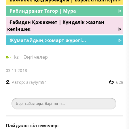
Рабиндранат Тагор | Мұра
ᐈ
Ғабиден Қожахмет | Күнделік жазған
келіншек
ᐈ
Жұматайдың жомарт жүрегі...
ᐈ
kz
|
Әңгімелер
03.11.2018
Автор:
araylym94
628
Пайдалы сілтемелер: