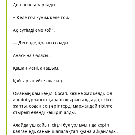
Деп анасы зарлады.
− Келе ғой күнім, келе ғой,
Ақ сүтімді еме ғой".
— Дегенде, қолын созады
Анасына баласы.
Қашан мені, анашым,
Қайтарып үйге аласың.
Оманың қам көңілі босап, көзіне жас келді. Ол
әншіні ұрланып қана шақырып алды да, есікті
жапты, содан соң әріптерді маржандай тізілте
отырып өлеңді көшіріп алды.
Алайда үш қайын сіңлі бұл ұрлығын да көріп
қалған еді, санын шапалақтап қуана айқайлады.