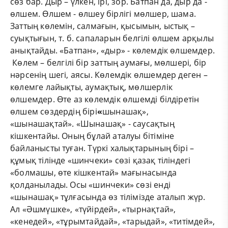
сөз бар. Дыр – үлкен, ірі, зор. Батпан да, дыр да -
өлшем. Өлшем - өлшеу бірлігі мөлшер, шама.
Заттың көлемін, салмағын, қысымын, ыстық –
суықтығын, т. б. сапаларын белгілі өлшем арқылы
анықтайды. «Батпан», «дыр» - көлемдік өлшемдер.
Көлем – белгілі бір заттың аумағы, мөлшері, бір
нәрсенің шегі, аясы. Көлемдік өлшемдер деген –
көлемге лайықты, аумақтық, мөлшерлік
өлшемдер. Өте аз көлемдік өлшемді білдіретін
өлшем сөздердің бірі
«
шынашақ»,
«шынашақтай». «Шынашақ» - саусақтың
кішкентайы. Оның бұлай аталуы бітіміне
байланысты туған. Түркі халықтарының бірі –
құмық тілінде «шинчеки» сөзі қазақ тіліндегі
«болмашы, өте кішкентай» мағынасында
қолданылады. Осы «шинчеки» сөзі енді
«шынашақ» тұлғасында өз тілімізде аталып жүр.
Ал «Әшмүшке», «түйірдей», «тырнақтай»,
«кенедей», «тұрымтайдай», «тарыдай», «титімдей»,