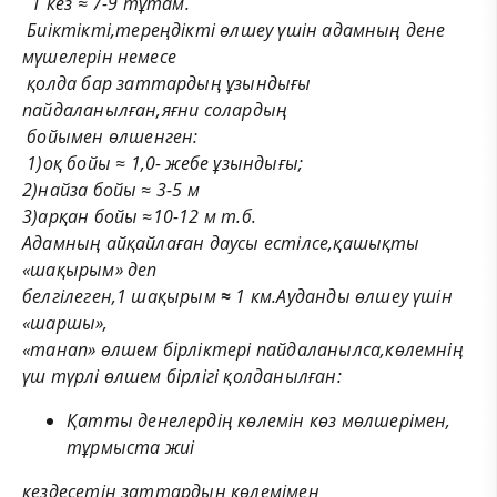
1 кез ≈ 7-9 тұтам.
Биіктікті,тереңдікті өлшеу үшін адамның дене
мүшелерін немесе
қолда бар заттардың ұзындығы
пайдаланылған,яғни солардың
бойымен өлшенген:
1)оқ бойы ≈ 1,0-
жебе ұзындығы;
2)найза бойы ≈ 3-5 м
3)арқан бойы ≈10-12 м т.б.
Адамның айқайлаған даусы естілсе,қашықты
«шақырым» деп
белгілеген,1 шақырым
≈
1 км.Ауданды өлшеу үшін
«шаршы»,
«танап» өлшем бірліктері пайдала
нылса,көлемнің
үш түрлі өлшем
бірлігі қолданылған:
Қатты денелердің көлемін көз мөлшерімен,
тұрмыста жиі
кездесетін заттардың көлемімен