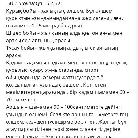
л) 1
шөкімтұз
≈ 12,5 г.
Құрық бойы – халықтық өлшем. Бұл өлшем
құрықтың ұзындығындай ғана жер дегенді, яғни
шамамен 4 – 5 метрді білдіреді.
Шідер бойы – жылқының алдыңғы оң аяғы мен
артқы сол аяғының арасы.
Тұсау бойы – жылқының алдыңғы ек аяғының
арасы.
Қадам – адамның адымымен өлшенетін ұзындық:
құрылыс, суару жұмыстарында, спорт
ойындарында, әскери жаттығуларда т.б
қолданылған ұзындық өдшемі. Көптеген
мәліметтерге қарағанда , бір қадам шамамен 60 –
70 см-ге тең.
Аршын – шамамен 90 – 100сантиметрге дейінгі
ұзындық өлшемі.
Сөздікте аршынға – «метрге тең
өлшем, кез» деп түсіндірме берілген. Жалпы, бұл
атау парсы тілінен түркі және славян тілдеріне
енген. Ғалым Е.Аққошқаровтың айтуынша: