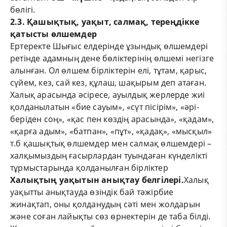
бөлігі.
2.3
. Қашықтық, уақыт, салмақ, тереңдікке
қатысты өлшемдер
Ертеректе Шығыс елдерінде ұзындық өлшемдері
ретінде адамның дене бөліктерінің өлшемі негізге
алынған. Ол өлшем бірліктерін елі, тұтам, қарыс,
сүйем, кез, сай кез, құлаш, шақырым деп атаған.
Халық арасында әсіресе, ауылдық жерлерде жиі
қолданылатын «бие сауым», «сүт пісірім», «әрі-
беріден соң», «қас пен көздің арасында», «қадам»,
«қарға адым», «батпан», «пұт», «қадақ», «мысқыл»
т.б қашықтық өлшемдер мен салмақ өлшемдері –
халқымыздың ғасырлардан туындаған күнделікті
тұрмыстарында қолданылған бірліктер
Халықтың уақытын анықтау белгілері.
Халық
уақытты анықтауда өзіндік бай тәжірбие
жинақтап, оны қолданудың сәті мен жолдарын
және соған лайықты сөз өрнектерін де таба білді.