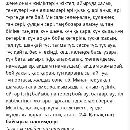
және оның жиіліктерін жіктеп, айыруда халық
теңеулері мен өлшемдері әрі қызық, әрі анық, әрі
түрге де өте бай. Мысалы: елең-алаң, құланиек,
таң сәрі, құлқын сәрі, таң бозара алакеуім, таң
біліне, таң ата, күн шыға, күн қызара, күн қыза, күн
көтеріле, күн арқан бойы көтеріле, түске жақын,
тал түс, шаңқай түс, талма түс, сәске түс, түс ауа,
түс қайта, бесін, екінді, кеш, көлеңке басы ұзара,
күн бата, ымырт, іңір, апақ-сапақ, жөппелдеме,
намаздыгер, ақшам (намазшам), ақшам жамырай,
бей уақыт, қас қарая, түн қараңғысы, ай туа,
түн ортасы, жұлдыз сөне т.б. Мұнан тек уақыт
шамасы ғана емес халқымыздың таным-түсінік,
ой, әр істің байыбына терең бойлау, бағдарлау, тіл
қабілетінен жоғары тұрғанын дәлелдеп береді.
Мезгілді қазақтар күндіз көлеңкеге, түнде
жұлдызға қарап та анықтаған.
2.4
. Қазақтың
байырғы өлшемдері
Тәулік мезгілдерінің атаулары