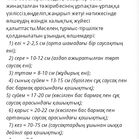
жинақталған тәжірибесінің ұрпақтан-ұрпаққа
үзіліссіз,өңделіп,жаңарып жетуі нәтижесінде
өлшеудің өзіндік халықтық жүйесі
қалыптасты.Мәселен,тұрмыс-тіршілікте
қолданылатын ұзындық өлшемдері:
1)
елі ≈ 2-2,5
см
(орта шамадағы бір саусақтың
ені);
2)
сере ≈ 10-12
см
(аздап ажыратылған төрт
саусақ ені);
3)
тұтам ≈ 8-10
см
(жұдырық ені);
4)
сынық сүйем ≈ 13-15
см
(бүгілген сұқ саусақ пен
бас бармақ арасындағы қашықтық);
5)
сүйем ≈ 17-20
см
(көсілген бас бармақ пен сұқ
саусақ арасындағы қашықтық);
6)
қарыс ≈ 20-22
см
(көсілген бас бармақ пен
ортаншы саусақ арасындағы қашықтық);
7)
кез ≈ 70-75
см
(саусақтардың ұшынан иыққа
дейінгі ара қашықтық);