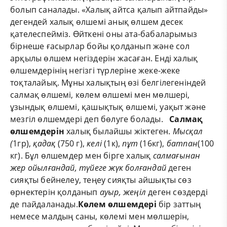
болып саналады. «Халық айтса қалып айтпайды»
дегендей халық өлшемі анық өлшем десек
қателеспейміз. Өйткені оны ата-бабаларымыз
бірнеше ғасырлар бойы қолданып және сол
арқылы өлшем негіздерін жасаған. Енді халық
өлшемдерінің негізгі түрлеріне жеке-жеке
тоқталайық. Мұны халықтың өзі белгілегеніндей
салмақ өлшемі, көлем өлшемі мен мөлшері,
ұзындық өлшемі, қашықтық өлшемі, уақыт және
мезгіл өлшемдері деп бөлуге болады.
Салмақ
өлшемдерін
халық былайшы жіктеген.
Мысқал
(
1гр),
қадақ
(750 г),
келі
(1к),
пұт
(16кг),
батпан
(100
кг). Бұл өлшемдер мен бірге халық
салмағынан
жер ойылғандай, түйеге жүк болғандай
деген
сияқты бейнелеу, теңеу сияқты айшықты сөз
өрнектерін қолданып
ауыр, жеңіл
деген сөздерді
де пайдаланады.
Көлем өлшемдері
бір заттың
немесе малдың саны, көлемі мен мөлшерін,