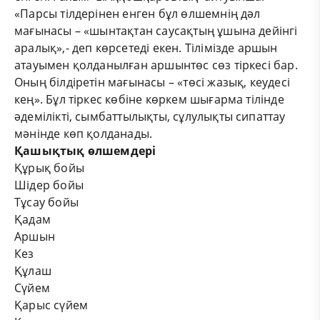
«Парсы тілдерінен енген бұл өлшемнің дәл
мағынасы – «шынтақтан саусақтың ұшына дейінгі
аралық»,- деп көрсетеді екен. Тілімізде аршын
атауымен қолданылған аршынтөс сөз тіркесі бар.
Оның білдіретін мағынасы – «төсі жазық, кеудесі
кең». Бұл тіркес көбіне көркем шығарма тілінде
әдемілікті, сымбаттылықты, сұлулықты сипаттау
мәнінде көп қолданады.
Қашықтық өлшемдері
Құрық бойы
Шідер бойы
Тұсау бойы
Қадам
Аршын
Кез
Құлаш
Сүйем
Қарыс сүйем