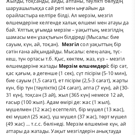
Жылды, тоқсанды, айды, аптаны, тәулікті бөлудің
шаруашылыққа сай реті мен ыңғайын да
орайластыра келтіре білді. Ал мерзім, мезгіл
өлшемдеріне келгенде халық өлшемі мен атауы да
бай. Ұлттық ұғымда мерзім – уақыттың, мезгілдің
шамасы мен ұзақтығын білдіреді (Мысалы: бие
сауым, күн, ай, тоқан).
Мезгіл
сол уақыттың бір
сәтін ғана айқындайды. Мысалы: елең-алаң, түс-
кеш, түн ортасы т.б. Қыс, көктем, жаз, күз – мезгіл
өлшемдеріне жатады
Мерзім өлшемдері:
бір сәт,
қас қағым, ә дегенше (1 сек), сүт пісірім (5-10 мин),
бие сауым (1,5 сағат), ет пісірім (2,5-3 сағат), жарты
күн, бір түн (тәуліктік) (24 сағат), апта (7 күн), ай (30-
31 күн), тоқсан (3 ай), жыл (365 күн) немесе 12 ай,
ғасыр (100 жыл). Адам өмірі де: жас (1 жыл),
мүшелмен (12 жас) есептеліп, бір мүшел (13 жас),
екі мүшел (25 жас), үш мүшел (37 жас), төрт мүшел
(49 жас) ... т.с.с. бөлінеді. Мерзім өлшеміне күн, ай
аттары да жатады. Уақыт мезгілдерін анықтауда