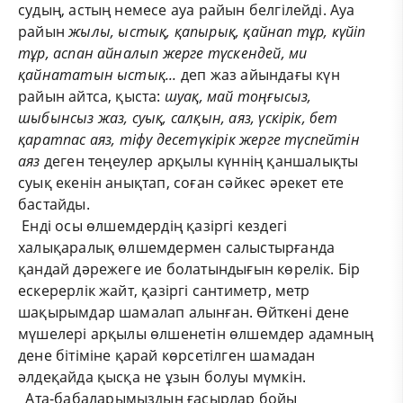
судың, астың немесе ауа райын белгілейді. Ауа
райын
жылы, ыстық, қапырық, қайнап тұр, күйіп
тұр, аспан айналып жерге түскендей, ми
қайнататын ыстық...
деп жаз айындағы күн
райын айтса, қыста:
шуақ, май тоңғысыз,
шыбынсыз жаз, суық, салқын, аяз, үскірік, бет
қаратпас аяз, тіфу
десетүкірік
жерге түспейтін
аяз
деген теңеулер арқылы күннің қаншалықты
суық екенін анықтап, соған сәйкес әрекет ете
бастайды.
Енді осы өлшемдердің қазіргі кездегі
халықаралық өлшемдермен салыстырғанда
қандай дәрежеге ие болатындығын көрелік. Бір
ескерерлік жайт, қазіргі сантиметр, метр
шақырымдар шамалап алынған. Өйткені дене
мүшелері арқылы өлшенетін өлшемдер адамның
дене бітіміне қарай көрсетілген шамадан
әлдеқайда қысқа не ұзын болуы мүмкін.
Ата-бабаларымыздың ғасырлар бойы