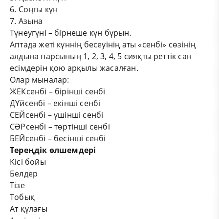
6. Соңғы күн
7. Азына
Түнеугүні – бірнеше күн бұрын.
Аптада жеті күннің бесеуінің аты «сенбі» сөзінің
алдына парсының 1, 2, 3, 4, 5 сияқты реттік сан
есімдерін қою арқылы жасалған.
Олар мыналар:
ЖЕКсенбі – бірінші сенбі
ДҮйсенбі – екінші сенбі
СЕЙсенбі – үшінші сенбі
СӘРсенбі – төртінші сенбі
БЕЙсенбі – бесінші сенбі
Тереңдік өлшемдері
Кісі бойы
Белдер
Тізе
Тобық
Ат құлағы