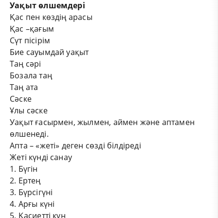
Уақыт өлшемдері
Қас пен көздің арасы
Қас –қағым
Сүт пісірім
Бие сауымдай уақыт
Таң сәрі
Бозала таң
Таң ата
Сәске
Ұлы сәске
Уақыт ғасырмен, жылмен, аймен және аптамен
өлшенеді.
Апта – «жеті» деген сөзді білдіреді
Жеті күнді санау
1. Бүгін
2. Ертең
3. Бүрсігүні
4. Арғы күні
5. Қасиетті күн