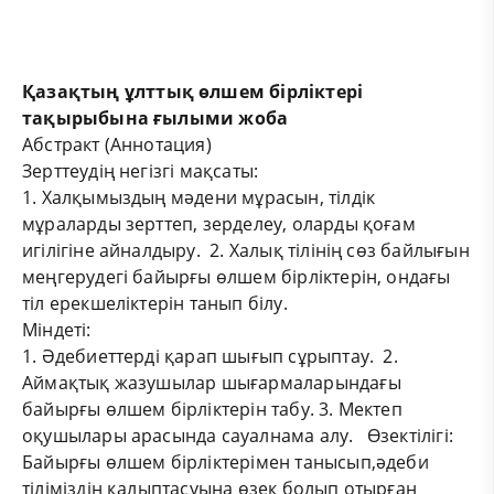
Қазақтың
ұлттық өлшем бірліктері
тақырыбына ғылыми жоба
Абстракт (Аннотация)
Зерттеудің негізгі мақсаты:
1. Халқымыздың мәдени мұрасын, тілдік
мұраларды зерттеп, зерделеу, оларды қоғам
игілігіне айналдыру. 2. Халық тілінің сөз байлығын
меңгерудегі байырғы өлшем бірліктерін, ондағы
тіл ерекшеліктерін танып білу.
Міндеті:
1. Әдебиеттерді қарап шығып сұрыптау. 2.
Аймақтық жазушылар шығармаларындағы
байырғы өлшем бірліктерін табу. 3. Мектеп
оқушылары арасында сауалнама алу. Өзектілігі:
Байырғы өлшем бірліктерімен танысып,әдеби
тіліміздің қалыптасуына өзек болып отырған