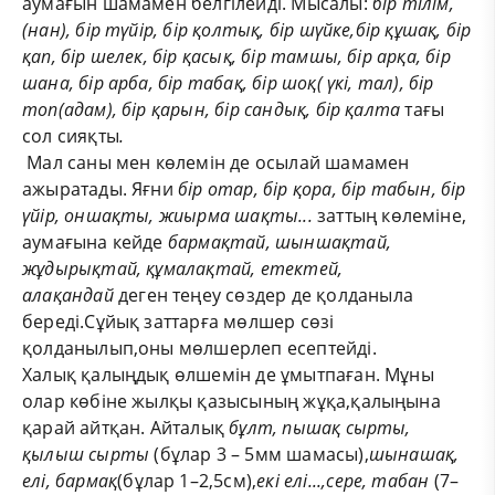
аумағын шамамен белгілейді. Мысалы:
бір тілім,
(нан), бір түйір, бір қолтық, бір шүйке,бір құшақ, бір
қап, бір шелек, бір қасық, бір тамшы, бір арқа, бір
шана, бір арба, бір табақ, бір шоқ( үкі, тал), бір
топ(адам), бір қарын, бір сандық, бір қалта
тағы
сол сияқты
.
Мал саны мен көлемін де осылай шамамен
ажыратады. Яғни
бір отар, бір қора, бір табын, бір
үйір, оншақты, жиырма шақты...
заттың көлеміне,
аумағына кейде
бармақтай,
шыншақтай
,
жұдырықтай, құмалақтай, етектей,
алақандай
деген теңеу сөздер де қолданыла
береді.Сұйық заттарға мөлшер сөзі
қолданылып,оны мөлшерлеп есептейді.
Халық қалыңдық өлшемін де ұмытпаған. Мұны
олар көбіне жылқы қазысының жұқа,қалыңына
қарай айтқан. Айталық
бұлт, пышақ сырты,
қылыш сырты
(бұлар 3 – 5мм шамасы),
шынашақ,
елі, бармақ
(бұлар 1–2,5см),
екі елі...,сере, табан
(7–