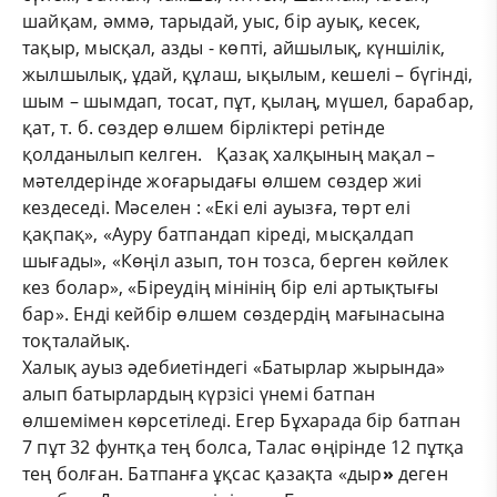
шайқам, әммә, тарыдай, уыс, бір ауық, кесек,
тақыр, мысқал, азды - көпті, айшылық, күншілік,
жылшылық, ұдай, құлаш, ықылым, кешелі – бүгінді,
шым – шымдап, тосат, пұт, қылаң, мүшел, барабар,
қат, т. б. сөздер өлшем бірліктері ретінде
қолданылып келген.
Қазақ халқының мақал –
мәтелдерінде жоғарыдағы өлшем сөздер жиі
кездеседі. Мәселен : «Екі елі ауызға, төрт елі
қақпақ», «Ауру батпандап кіреді, мысқалдап
шығады», «Көңіл азып, тон тозса, берген көйлек
кез болар», «Біреудің мінінің бір елі артықтығы
бар». Енді кейбір өлшем сөздердің мағынасына
тоқталайық.
Халық ауыз әдебиетіндегі «Батырлар жырында»
алып батырлардың күрзісі үнемі батпан
өлшемімен көрсетіледі. Егер Бұхарада бір батпан
7 пұт 32 фунтқа тең болса, Талас өңірінде 12 пұтқа
тең болған. Батпанға ұқсас қазақта «дыр
»
деген