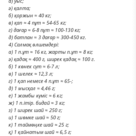
а) уыс;
ә) қалта;
б) қоржын ≈ 40 кг;
в) қап ≈ 4 пұт ≈ 54-65 кг;
г) дағар ≈ 6-8 пұт ≈ 100-130 кг;
д) батпан ≈ 3 дағар ≈ 300-450 кг.
4) Салмақ өлшемдері:
а) 1
п.ұт
≈ 16 кг, жарты
п.ұт
≈ 8 кг;
ә)
қадақ
≈ 400 г,
ширек
қадақ
≈ 100 г.
б) 1
көнек
сүт
≈ 6-7 л;
в) 1
шелек
≈ 12,3 л;
г) 1
қап
немесе
4
п.ұт
≈ 65-
;
д) 1
мысқал
≈ 4,46 г;
е) 1
жамбы
күміс
≈ 6 кг;
ж) 1
п.ітір
.
бидай
≈ 3 кг;
з) 1
ширек
шай
≈ 250 г;
и) 1
шөмке
шай
≈ 50 г;
к) 1
таймөңке
шай
≈ 25 г;
қ) 1
қайнатым
шай
≈ 6,5 г;