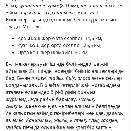
5км),
құнан шаптырым
(8-10км),
ат шаптырым
(25-
30км),
бір күндік жер,айшылық жол...т.б.
Көш жер –
ұзындық өлшемі. Ол әр түрлі мағына
алады. Мысалы,
Қозы көш жер орта есеппен 14,5 км,
Күзгі көш жер орта есеппен 25,5 км,
Орта көш жер шамамен 90 км.
Бұл межелер ауыл ішінде бұл күндері де жиі
айтылады.
Ел ішінде тереңдік, биіктік өлшемдері де
бар. Бұған
терең, тайыз, биік, аласа
деген сөздер
қолданылады. Бір айта кетерлік жай жоғарыдағы
аталған өлшемдер бірі-бірінің орнына
жүрмейді.
Ауа райын бақылау,
ыстық,
суықты
және оның өзіне тән өлшемін белгілеуде
де халықтың өзіндік тәжірибелері мен қағидалары
аз емес.
Қанжылым, жылы, ыстық, суық, салқын,
мұздай
тағы да осылайша анықтап бір заттың,