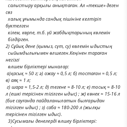
салыстыру арқылы анықтаған.
Ал «текше» деген
сөз
халық ұғымында сандық пішініне келтіріп
бүктелген
кілем, көрпе, т.б. үй жабдықтарының көлемін
білдірген.
2
) Сұйық дене (қымыз, сүт, су) көлемін ыдыстың
сыйымдылығымен өлшеген.Кеңінен тараған
негізгі
өлшем бірліктері мыналар:
а)
қасық
≈ 50 г; ә)
ожау
≈ 0,5 л; б)
тостаған
≈ 0,5 л;
в)
аяқ
≈ 1 л;
г) шара ≈ 1,5-2 л; д) тегене ≈ 8-10 л; е)
тосық
≈
8-10
л (ешкі терісінен
тігілген ыдыс) ;
ж) көнек ≈ 15-16 л
(бие сауғанда пайдаланылатын былғарыдан
тігілген ыдыс) ; з) саба ≈ 180-200 л (жылқы
терісінен тігілген ыдыс).
3)Сусымалы денелерді өлшеу бірліктері: