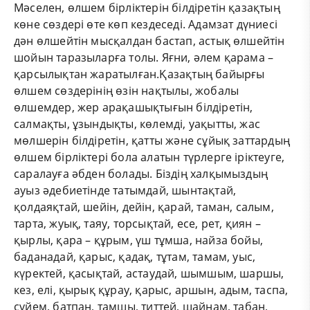
Мәселен, өлшем бірліктерін білдіретін қазақтың
көне сөздері өте көп кездеседі. Адамзат дүниесі
дән өлшейтін мысқалдан бастап, астық өлшейтін
шойын таразыларға толы. Яғни, әлем қарама –
қарсылықтан жаратылған.
Қазақтың байырғы
өлшем сөздерінің өзін нақтылы, жобалы
өлшемдер, жер арақашықтығын білдіретін,
салмақты, ұзындықты, көлемді, уақытты, жас
мөлшерін білдіретін, қатты және сұйық заттардың
өлшем бірліктері бола алатын түрлерге іріктеуге,
саралауға әбден болады. Біздің халқымыздың
ауыз әдебиетінде татымдай, шынтақтай,
қолдаяқтай, шейін, дейін, қарай, таман, салым,
тарта, жуық, таяу, торсықтай, есе, рет, қиян –
қырлы, қара – құрым, үш тұмша, найза бойы,
баданадай, қарыс, қадақ, тұтам, тамам, уыс,
күректей, қасықтай, астаудай, шымшым, шаршы,
кез, елі, қырық құрау, қарыс, аршын, адым, таспа,
сүйем, батпан, тамшы, титтей, шайнам, табан,