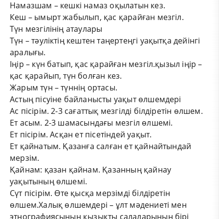
Намазшам – кешкі намаз оқылатын кез.
Кеш – ымырт жабылып, қас қарайған мезгіл.
Түн мезгілінің атаулары
Түн – тәуліктің кештен таңертеңгі уақытқа дейінгі
аралығы.
Іңір – күн батып, қас қарайған мезгіл.қызыл іңір –
қас қарайып, түн болған кез.
Жарым түн – түннің ортасы.
Астың пісуіне байланысты уақыт өлшемдері
Ас пісірім. 2-3 сағаттық мезгілді білдіретін өлшем.
Ет асым. 2-3 шамасындағы мезгіл өлшемі.
Ет пісірім. Асқан ет пісетіндей уақыт.
Ет қайнатым. Қазанға салған ет қайнайтындай
мерзім.
Қайнам: қазан қайнам. Қазанның қайнау
уақытының өлшемі.
Сүт пісірім. Өте қысқа мерзімді білдіретін
өлшем.
Халық өлшемдері – ұлт мәдениеті мен
этнографиясының қызықты салаларының бірі