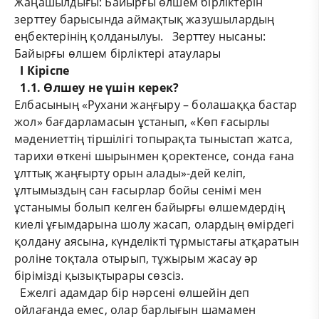
Жаңашылдығы: Байырғы өлшем бірліктерін
зерттеу барысында аймақтық жазушылардың
еңбектерінің қолданылуы. Зерттеу нысаны:
Байырғы өлшем бірліктері атаулары
I
Кіріспе
1.1. Өлшеу не үшін керек?
Елбасының «Рухани жаңғыру – болашаққа бастар
жол» бағдарламасын ұстанып, «Көп ғасырлы
мәдениеттің тіршілігі топырақта тыныстап жатса,
тарихи өткені шырынмен қоректенсе, сонда ғана
ұлттық жаңғырту орын алады»-дей келіп,
ұлтымыздың сан ғасырлар бойы сенімі мен
ұстанымы болып келген байырғы өлшемдердің
киелі ұғымдарына шолу жасап, олардың өмірдегі
қолдану аясына, күнделікті тұрмыстағы атқаратын
роліне тоқтала отырып, тұжырым жасау әр
бірімізді қызықтырары сөзсіз.
Ежелгі адамдар бір нәрсені өлшейін деп
ойлағанда емес, олар барлығын шамамен