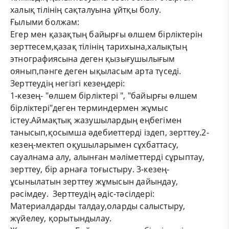
халық тілінің сақталуына ұйтқы болу.
Ғылыми болжам:
Егер мен қазақтың байырғы өлшем бірліктерін
зерттесем,қазақ тілінің тарихына,халықтың
этнографиясына деген қызығушылығым
оянып,пәнге деген ықыласым арта түседі.
Зерттеудің негізгі кезеңдері:
1-кезең- "өлшем бірліктері ", "байырғы өлшем
бірліктері"деген терминдермен жұмыс
істеу.Аймақтық жазушылардың еңбегімен
танысып,қосымша әдебиеттерді іздеп, зерттеу.2-
кезең-мектеп оқушыларымен сұхбаттасу,
сауалнама алу, алынған мәліметтерді сұрыптау,
зерттеу, бір арнаға тоғыстыру. 3-кезең-
ұсынылатын зерттеу жұмысын дайындау,
рәсімдеу. Зерттеудің әдіс-тәсілдері:
Материалдарды талдау,оларды салыстыру,
жүйелеу, қорытындылау.