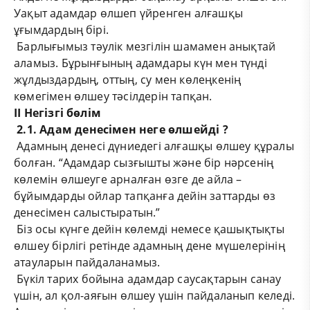
Уақыт адамдар өлшеп үйренген алғашқы
ұғымдардың бірі.
Барлығымыз тәулік мезгілін шамамен анықтай
аламыз. Бұрынғының адамдары күн мен түнді
жұлдыздардың, оттың, су мен көлеңкенің
көмегімен өлшеу тәсілдерін тапқан.
II Негізгі бөлім
2.1. Адам денесімен неге өлшейді ?
Адамның денесі дүниедегі алғашқы өлшеу құралы
болған. “Адамдар сызғышты және бір нәрсенің
көлемін өлшеуге арналған өзге де айла –
бұйымдарды ойлар тапқанға дейін заттарды өз
денесімен салыстыратын.”
Біз осы күнге дейін көлемді немесе қашықтықты
өлшеу бірлігі ретінде адамның дене мүшелерінің
атауларын пайдаланамыз.
Бүкіл тарих бойына адамдар саусақтарын санау
үшін, ал қол-аяғын өлшеу үшін пайдаланып келеді.