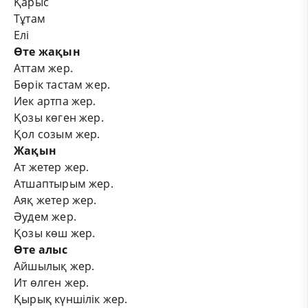
Қарыс
Тұтам
Елі
Өте жақын
Аттам жер.
Бөрік тастам жер.
Иек артпа жер.
Қозы көген жер.
Қол созым жер.
Жақын
Ат жетер жер.
Атшаптырым жер.
Аяқ жетер жер.
Әудем жер.
Қозы көш жер.
Өте алыс
Айшылық жер.
Ит өлген жер.
Қырық күншілік жер.