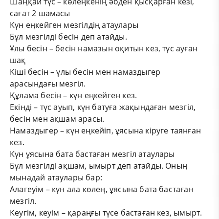
Шаңқай түс – көлеңкенің әбден қысқарған кезі,
сағат 2 шамасы
Күн еңкейген мезгілдің атаулары
Бұл мезгілді бесін деп атайды.
Ұлы бесін – бесін намазын оқитын кез, түс ауған
шақ
Кіші бесін – ұлы бесін мен намаздыгер
арасындағы мезгіл.
Құлама бесін – күн еңкейген кез.
Екінді – түс ауып, күн батуға жақындаған мезгіл,
бесін мен ақшам арасы.
Намаздыгер – күн еңкейіп, ұясына кіруге таянған
кез.
Күн ұясына бата бастаған мезгіл атаулары
Бұл мезгілді ақшам, ымырт деп атайды. Оның
мынадай атаулары бар:
Алагеуім – күн ала көлең, ұясына бата бастаған
мезгіл.
Кеугім, кеуім – қараңғы түсе бастаған кез, ымырт.