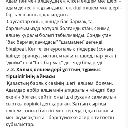
Адам тәнімен өлшеудің ең үлкен өлшем мөлшері –
адам денесінің ұзындығы, ең кіші өлшем мөлшері -
бір тал шаштың қалыңдығы.
Саусақтар оның ішінде бас бармақ та,
барлығымызда әртүрлі болғандықтан, сенімді
өлшеу құралы болып табылмайды. Сондықтан
“бас бармақ қағидасы” “шамамен” дегенді
білдіреді. Көптеген еуропалық тілдерде (соның
ішінде француз, испан, итальян, швед, партугал)
“дюйм” сөзі “бес бармақ” дегенді білдіреді.
2
.2. Халық өлшемдері ұлттың тұрмыс-
тіршілігінің айнасы
Қазақтың барлық сөзінің шегі, өлшемі болған.
Адамдар әрбір өлшемнің атқаратын міндеті бар
екенін білген, сөйтіп оны ішкі рухани салмақтың
сыртқы көрінісі деп қараған. Заттың сыртқы
өлшемі, оның биіктігі мен тереңдігі, қаттылығы
мен жұмсақтығы – бәрі түйсікке әсерін тигізетін
құбылыстар.