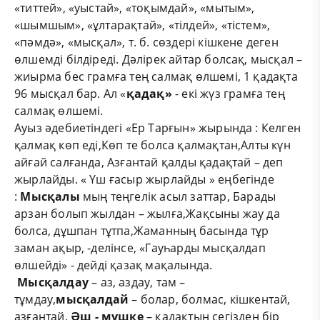
«титтей», «уыстай», «тоқымдай», «мытым»,
«шымшым», «ұлтарақтай», «тілдей», «тістем»,
«пәмдә», «мысқал», т. б. сөздері кішкене деген
өлшемді білдіреді. Дәлірек айтар болсақ, мысқал –
жиырма бес грамға тең салмақ өлшемі, 1 қадақта
96 мысқал бар. Ал «
қадақ»
- екі жүз грамға тең
салмақ өлшемі.
Ауыз әдебиетіндегі «Ер Тарғын» жырында : Келген
қалмақ көп еді,Көп те болса қалмақтан,Алты күн
айғай салғанда, Азғантай қалды қадақтай – деп
жырлайды. « Үш ғасыр жырлайды » еңбегінде
:
Мысқалы
мың теңгелік асыл заттар, Барады
арзан болып жылдан – жылға,Жақсыны жау да
болса, дұшпан тұтпа,Жаманның басында тұр
заман ақыр, -делінсе, «Гауһарды мысқалдап
өлшейді» - дейді қазақ мақалында.
Мысқалдау
– аз, аздау, там –
тұмдау,
мысқалдай
– болар, болмас, кішкентай,
азғантай.
Әш
-
мүшке
– қадақтың сегізден бір