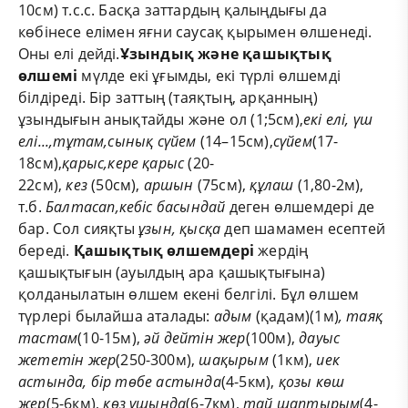
10см) т.с.с. Басқа заттардың қалыңдығы да
көбінесе елімен яғни саусақ қырымен өлшенеді.
Оны елі дейді.
Ұзындық және қашықтық
өлшемі
мүлде екі ұғымды, екі түрлі өлшемді
білдіреді. Бір заттың (таяқтың, арқанның)
ұзындығын анықтайды және ол (1;5см),
екі елі, үш
елі...,тұтам,сынық сүйем
(14–15см),
сүйем
(17-
18см),
қарыс,кере қарыс
(20-
22см),
кез
(50см),
аршын
(75см),
құлаш
(1,80-2м),
т.б.
Балтасап
,кебіс басындай
деген өлшемдері де
бар. Сол сияқты
ұзын, қысқа
деп шамамен есептей
береді.
Қашықтық өлшемдері
жердің
қашықтығын (ауылдың ара қашықтығына)
қолданылатын өлшем екені белгілі. Бұл өлшем
түрлері былайша аталады:
адым
(қадам)(1м)
, таяқ
тастам
(10-15м),
әй дейтін жер
(100м),
дауыс
жететін
жер
(250-300м),
шақырым
(1км),
иек
астында, бір төбе астында
(4-5км),
қозы көш
жер
(5-6км),
көз ұшында
(6-7км),
тай шаптырым
(4-