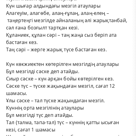
Күн шығар алдындағы мезгіл атаулары
Алагеуім, алагөбе, алаң-ғұлаң, алаң-елең –
таңертеңгі мезгілде айналаның әлі жарықтанбай,
сәл ғана бозғылт тартқан кезі.
Құланиек, құлан сәрі – таң жаңа сыз беріп ата
бастаған кез.
Таң сәрі – жерге жарық түсе бастаған кез.
Күн көкжиектен көтерілген мезгілдің атаулары
Бұл мезгілді сәске деп атайды.
Сиыр сәске – күн арқан бойы көтерілген кез.
Сәске түс – түске жақындаған мезгіл, сағат 12
шамасы.
Ұлы сәске – тал түске жақындаған мезгіл.
Күннің орта мезгілінің атаулары
Бұл мезгілді түс деп атайды.
Тал (талма, тапа-тал) түс – күннің қатты ысыған
кезі, сағат 1 шамасы