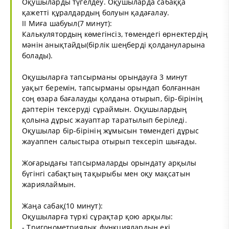
Оқушыларды түгелдеу. Оқушыларда сабаққа
қажетті құралдардың болуын қадағалау.
II Миға шабуыл(7 минут):
Калькулятордың көмегінсіз, төмендегі өрнектердің
мәнін анықтайды(бірлік шеңберді қолдануларына
болады).
Оқушыларға тапсырманы орындауға 3 минут
уақыт беремін, тапсырманы орындап болғаннан
соң өзара бағалауды қолдана отырып, бір-бірінің
дәптерін тексеруді сұраймын. Оқушылардың
қолына дұрыс жауаптар таратылып беріледі.
Оқушылар бір-бірінің жұмысын төмендегі дұрыс
жауаппен салыстыра отырып тексеріп шығады.
Жоғарыдағы тапсырмаларды орындату арқылы
бүгінгі сабақтың тақырыбы мен оқу мақсатын
жариялаймын.
Жаңа сабақ(10 минут):
Оқушыларға түркі сұрақтар қою арқылы:
- Тригонометриялық функциялардың екі