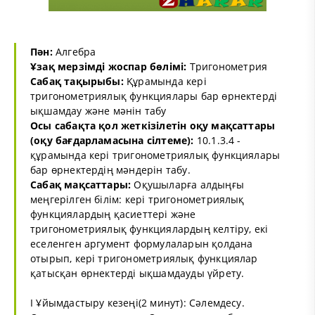
Пән:
Алгебра
Ұзақ мерзімді жоспар бөлімі:
Тригонометрия
Сабақ тақырыбы:
Құрамында кері
тригонометриялық функциялары бар өрнектерді
ықшамдау және мәнін табу
Осы сабақта қол жеткізілетін оқу мақсаттары
(оқу бағдарламасына сілтеме):
10.1.3.4 -
құрамында кері тригонометриялық функциялары
бар өрнектердің мәндерін табу.
Сабақ мақсаттары:
Оқушыларға алдыңғы
меңгерілген білім: кері тригонометриялық
функциялардың қасиеттері және
тригонометриялық функциялардың келтіру, екі
еселенген аргумент формулаларын қолдана
отырып, кері тригонометриялық функциялар
қатысқан өрнектерді ықшамдауды үйрету.
I Ұйымдастыру кезеңі(2 минут): Сәлемдесу.