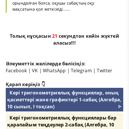
орындалған болса, оқушы сабақтың оқу
мақсатына қол жеткізеді......
Толық нұсқасын
21
секундтан кейін жүктей
аласыз!!!
Әлеуметтік желілерде бөлісіңіз:
Facebook
|
VK
|
WhatsApp
|
Telegram
|
Twitter
Қарап көріңіз 👇
Кері тригонометриялық функциялар, оның
қасиеттері және графиктері 1-сабақ (Алгебра,
10 сынып, I тоқсан)
ᐈ
Кері тригонометриялық функциялары бар
қарапайым теңдеулер 2-сабақ (Алгебра, 10