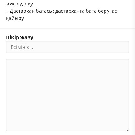
жүктеу, оқу
»
Дастархан батасы: дастарханға бата беру, ас
қайыру
Пікір жазу