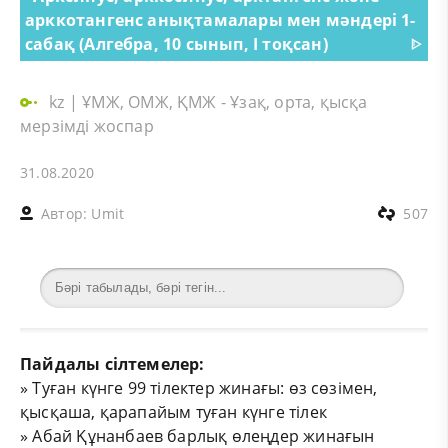
арккотангенс анықтамалары мен мәндері 1-
сабақ (Алгебра, 10 сынып, I тоқсан)
ᐈ
kz
|
ҰМЖ, ОМЖ, ҚМЖ - Ұзақ, орта, қысқа
мерзімді жоспар
31.08.2020
Автор:
Umit
507
Пайдалы сілтемелер:
»
Туған күнге 99 тілектер жинағы: өз сөзімен,
қысқаша, қарапайым туған күнге тілек
»
Абай Құнанбаев барлық өлеңдер жинағын