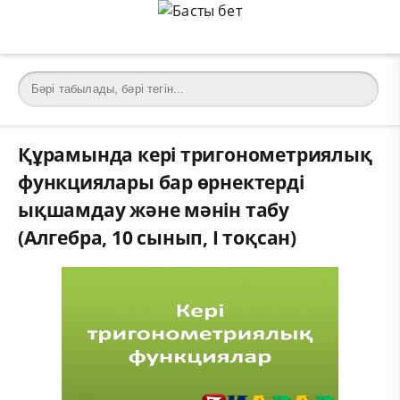
Құрамында кері тригонометриялық
функциялары бар өрнектерді
ықшамдау және мәнін табу
(Алгебра, 10 сынып, I тоқсан)