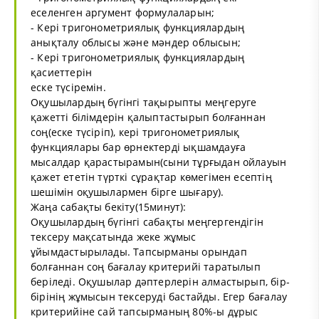
еселенген аргумент формулаларын;
- Кері тригонометриялық функциялардың
анықталу облысы және мәндер облысын;
- Кері тригонометриялық функциялардың
қасиеттерін
еске түсіремін.
Оқушылардың бүгінгі тақырыпты меңгеруге
қажетті білімдерін қалыптастырып болғаннан
соң(еске түсіріп), кері тригонометриялық
функциялары бар өрнектерді ықшамдауға
мысалдар қарастырамын(сыни тұрғыдан ойлауын
қажет ететін түрткі сұрақтар көмегімен есептің
шешімін оқушылармен бірге шығару).
Жаңа сабақты бекіту(15минут):
Оқушылардың бүгінгі сабақты меңгергендігін
тексеру мақсатында жеке жұмыс
ұйымдастырылады. Тапсырманы орындап
болғаннан соң бағалау критерийі таратылып
беріледі. Оқушылар дәптерлерін алмастырып, бір-
бірінің жұмысын тексеруді бастайды. Егер бағалау
критерийіне сай тапсырманың 80%-ы дұрыс