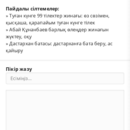
Пайдалы сілтемелер:
»
Туған күнге 99 тілектер жинағы: өз сөзімен,
қысқаша, қарапайым туған күнге тілек
»
Абай Құнанбаев барлық өлеңдер жинағын
жүктеу, оқу
»
Дастархан батасы: дастарханға бата беру, ас
қайыру
Пікір жазу