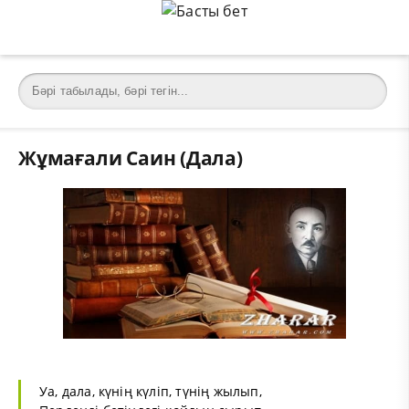
Жұмағали Саин (Дала)
Уа, дала, күнің күліп, түнің жылып,