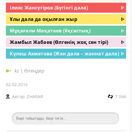
Ілияс Жансүгіров (Бүгінгі дала)
ᐈ
Ұлы дала да оқылған жыр
ᐈ
Мұқағали Мақатаев (Ұқсастық)
ᐈ
Жамбыл Жабаев (Өлгенің жоқ сен тірі)
ᐈ
Күләш Ахметова (Жан дала – жәннат дала)
ᐈ
kz
|
Өлеңдер
02.02.2016
Автор:
ZHARAR
7 066