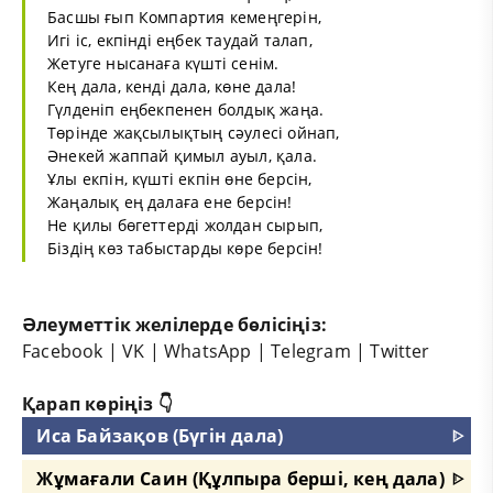
Басшы ғып Компартия кемеңгерін,
Игі іс, екпінді еңбек таудай талап,
Жетуге нысанаға күшті сенім.
Кең дала, кенді дала, көне дала!
Гүлденіп еңбекпенен болдық жаңа.
Төрінде жақсылықтың сәулесі ойнап,
Әнекей жаппай қимыл ауыл, қала.
Ұлы екпін, күшті екпін өне берсін,
Жаңалық ең далаға ене берсін!
Не қилы бөгеттерді жолдан сырып,
Біздің көз табыстарды көре берсін!
Әлеуметтік желілерде бөлісіңіз:
Facebook
|
VK
|
WhatsApp
|
Telegram
|
Twitter
Қарап көріңіз 👇
Иса Байзақов (Бүгін дала)
ᐈ
Жұмағали Саин (Құлпыра берші, кең дала)
ᐈ