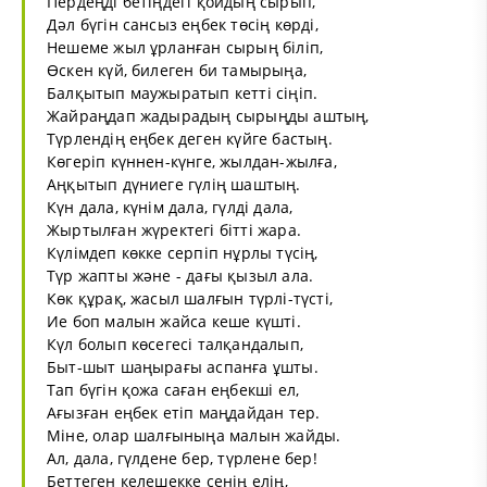
Пердеңді бетіңдегі қойдың сырып,
Дәл бүгін сансыз еңбек төсің көрді,
Нешеме жыл ұрланған сырың біліп,
Өскен күй, билеген би тамырыңа,
Балқытып маужыратып кетті сіңіп.
Жайраңдап жадырадың сырыңды аштың,
Түрлендің еңбек деген күйге бастың.
Көгеріп күннен-күнге, жылдан-жылға,
Аңқытып дүниеге гүлің шаштың.
Күн дала, күнім дала, гүлді дала,
Жыртылған жүректегі бітті жара.
Күлімдеп көкке серпіп нұрлы түсің,
Түр жапты және - дағы қызыл ала.
Көк құрақ, жасыл шалғын түрлі-түсті,
Ие боп малын жайса кеше күшті.
Күл болып көсегесі талқандалып,
Быт-шыт шаңырағы аспанға ұшты.
Тап бүгін қожа саған еңбекші ел,
Ағызған еңбек етіп маңдайдан тер.
Міне, олар шалғыныңа малын жайды.
Ал, дала, гүлдене бер, түрлене бер!
Беттеген келешекке сенің елің,