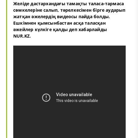
Желіде дастархандағы тамақты таласа-тармаса
сөмкелеріне салып, тәрелкесімен бірге аударып
жатқан әжелердің видеосы пайда болды.
Ешкімнен қымсынбастан асқа таласқан
әжейлер күлкіге қалды деп хабарлайды
NUR.KZ.