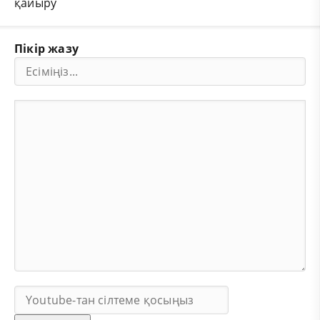
қайыру
Пікір жазу