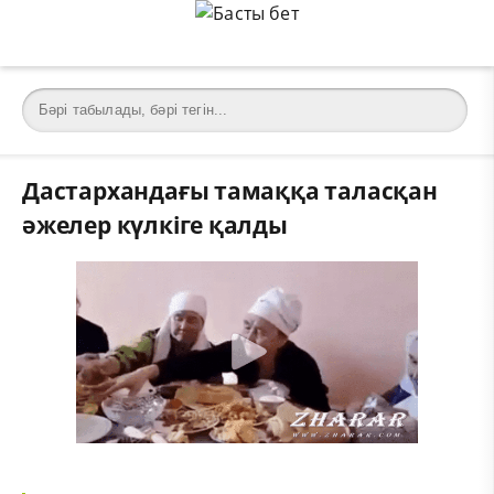
Дастархандағы тамаққа таласқан
әжелер күлкіге қалды