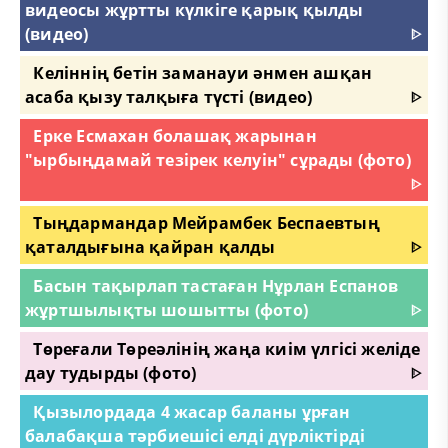
видеосы жұртты күлкіге қарық қылды
(видео)
ᐈ
Келіннің бетін заманауи әнмен ашқан
асаба қызу талқыға түсті (видео)
ᐈ
Ерке Есмахан болашақ жарынан
"ырбыңдамай тезірек келуін" сұрады (фото)
ᐈ
Тыңдармандар Мейрамбек Беспаевтың
қаталдығына қайран қалды
ᐈ
Басын тақырлап тастаған Нұрлан Еспанов
жұртшылықты шошытты (фото)
ᐈ
Төреғали Төреәлінің жаңа киім үлгісі желіде
дау тудырды (фото)
ᐈ
Қызылордада 4 жасар баланы ұрған
балабақша тәрбиешісі елді дүрліктірді