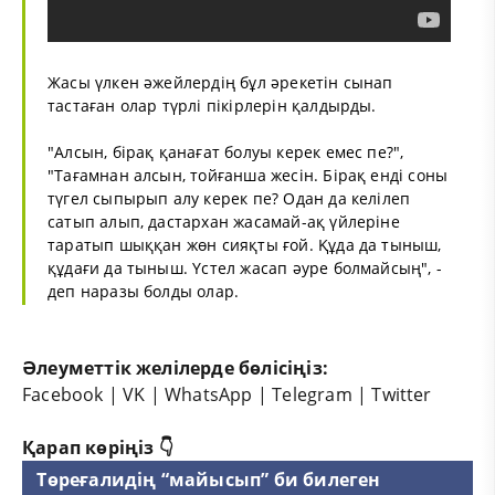
Жасы үлкен әжейлердің бұл әрекетін сынап
тастаған олар түрлі пікірлерін қалдырды.
"Алсын, бірақ қанағат болуы керек емес пе?",
"Тағамнан алсын, тойғанша жесін. Бірақ енді соны
түгел сыпырып алу керек пе? Одан да келілеп
сатып алып, дастархан жасамай-ақ үйлеріне
таратып шыққан жөн сияқты ғой. Құда да тыныш,
құдағи да тыныш. Үстел жасап әуре болмайсың", -
деп наразы болды олар.
Әлеуметтік желілерде бөлісіңіз:
Facebook
|
VK
|
WhatsApp
|
Telegram
|
Twitter
Қарап көріңіз 👇
Төреғалидің “майысып” би билеген