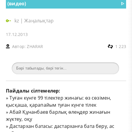
(видео)
ᐈ
kz
|
Жаңалықтар
17.12.2013
Автор:
ZHARAR
1 223
Пайдалы сілтемелер:
»
Туған күнге 99 тілектер жинағы: өз сөзімен,
қысқаша, қарапайым туған күнге тілек
»
Абай Құнанбаев барлық өлеңдер жинағын
жүктеу, оқу
»
Дастархан батасы: дастарханға бата беру, ас