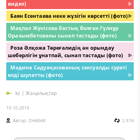
видео)
ᐈ
Баян Есентаева неке жүзігін көрсетті (фото)
ᐈ
Мақпал Жүнісова бастық болған Гүлнұр
Оразымбетованы сынап тастады (фото)
ᐈ
Роза Әлқожа Төреғалидің ән орындау
шеберлігін ұнатпай, сынап тастады (фото)
ᐈ
Мәдина Сәдуақасованың сексуалды суреті
елді шулатты (фото)
ᐈ
kz
|
Жаңалықтар
10.10.2016
Автор:
ZHARAR
2 974