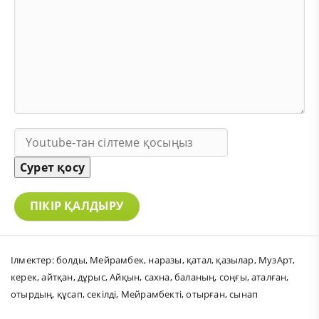
Сурет қосу
ПІКІР ҚАЛДЫРУ
Ілмектер:
болды
,
Мейрамбек
,
наразы
,
қатал
,
қазылар
,
МузАрт
,
керек
,
айтқан
,
дұрыс
,
Айқын
,
сахна
,
баланың
,
соңғы
,
аталған
,
отырдың
,
құсап
,
секілді
,
Мейрамбекті
,
отырған
,
сынап