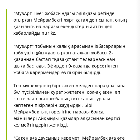
"МузАрт Live" жобасындағы әділқазы ретінде
отырған Мейрамбекті жұрт қатал деп сынап, оның
қазылығына наразы екендіктерін айтты деп
хабарлайды
nur.kz
.
"МузАрт" тобының халық арасынан ізбасарларын
табу үшін ұйымдастырған аталған жобасы 2-
қазаннан бастап "Қазақстан" телеарнасынан
шыға бастады. Эфирден 9-қазанда көрсетілген
жобаға көрермендер өз пікірін білдірді.
Топ мүшелерінің бірі сәкен желідегі парақшасына
бұл түсірілімнен сурет жүктегені сол-ақ екен, әп
сәтте олар оған жобаның осы саныттуралы
көптеген пікірлерін жаудырды. Бірі
Мейрамбектың төрелігіне наразы болса,
екіншілері Айқынды қазылар алқасынан көргісі
келмейтіндерін жеткізді.
"Сакен аға даусыңыз керемет. Мейрамбек аға өте