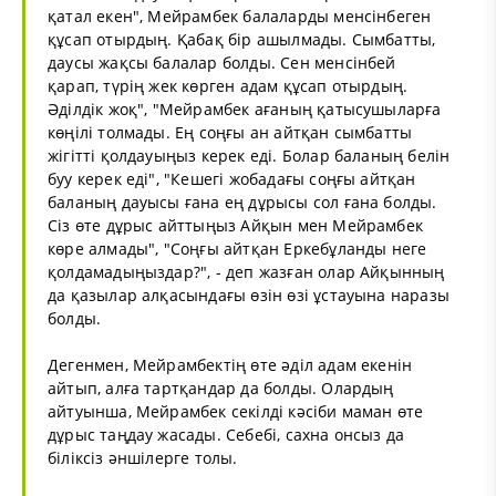
қатал екен", Мейрамбек балаларды менсінбеген
құсап отырдың. Қабақ бір ашылмады. Сымбатты,
даусы жақсы балалар болды. Сен менсінбей
қарап, түрің жек көрген адам құсап отырдың.
Әділдік жоқ", "Мейрамбек ағаның қатысушыларға
көңілі толмады. Ең соңғы ан айтқан сымбатты
жігітті қолдауыңыз керек еді. Болар баланың белін
буу керек еді", "Кешегі жобадағы соңғы айтқан
баланың дауысы ғана ең дұрысы сол ғана болды.
Сіз өте дұрыс айттыңыз Айқын мен Мейрамбек
көре алмады", "Соңғы айтқан Еркебұланды неге
қолдамадыңыздар?", - деп жазған олар Айқынның
да қазылар алқасындағы өзін өзі ұстауына наразы
болды.
Дегенмен, Мейрамбектің өте әділ адам екенін
айтып, алға тартқандар да болды. Олардың
айтуынша, Мейрамбек секілді кәсіби маман өте
дұрыс таңдау жасады. Себебі, сахна онсыз да
біліксіз әншілерге толы.