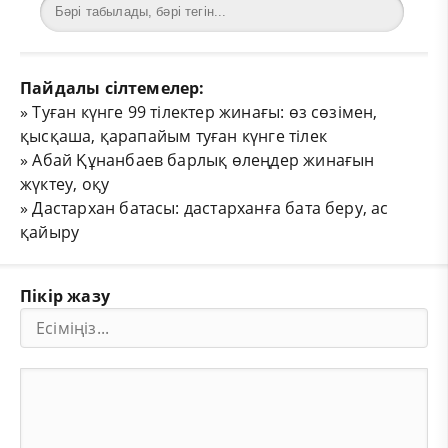
Пайдалы сілтемелер:
»
Туған күнге 99 тілектер жинағы: өз сөзімен,
қысқаша, қарапайым туған күнге тілек
»
Абай Құнанбаев барлық өлеңдер жинағын
жүктеу, оқу
»
Дастархан батасы: дастарханға бата беру, ас
қайыру
Пікір жазу