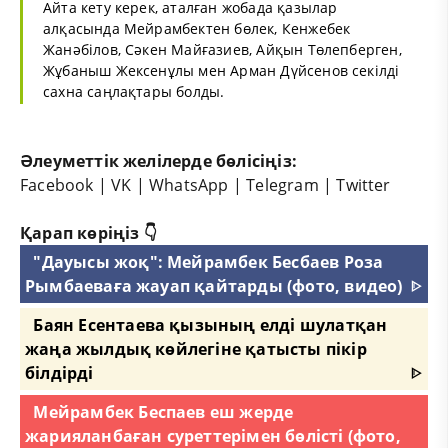
Айта кету керек, аталған жобада қазылар
алқасында Мейрамбектен бөлек, Кенжебек
Жанәбілов, Сәкен Майғазиев, Айқын Төлепберген,
Жұбаныш Жексенұлы мен Арман Дүйсенов секілді
сахна саңлақтары болды.
Әлеуметтік желілерде бөлісіңіз:
Facebook
|
VK
|
WhatsApp
|
Telegram
|
Twitter
Қарап көріңіз 👇
"Дауысы жоқ": Мейрамбек Бесбаев Роза
Рымбаеваға жауап қайтарды (фото, видео)
ᐈ
Баян Есентаева қызының елді шулатқан
жаңа жылдық көйлегіне қатысты пікір
білдірді
ᐈ
Мейрамбек Беспаев еш жерде
жарияланбаған суреттерімен бөлісті (фото,