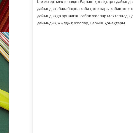
Ілмектер:
мектепалды Ғарыш қонақтары дайындық
дайындык
,
балабақша сабақ жоспары сабак жосп
дайындыққа арналған сабак жоспар мектепалды 
дайындық жылдық жоспар
,
Ғарыш қонақтары