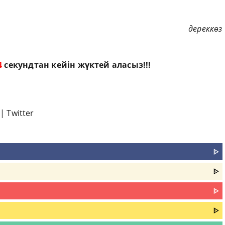
дереккөз
2
секундтан кейін жүктей аласыз!!!
|
Twitter
ᐈ
ᐈ
ᐈ
ᐈ