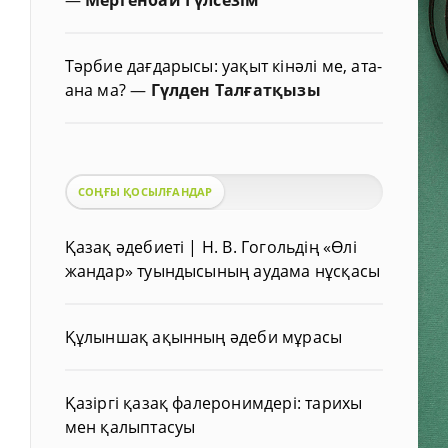
Тәрбие дағдарысы: уақыт кінәлі ме, ата-
ана ма?
—
Гүлден Талғатқызы
СОҢҒЫ ҚОСЫЛҒАНДАР
Қазақ әдебиеті | Н. В. Гогольдің «Өлі
жандар» туындысының аудама нұсқасы
Құлыншақ ақынның әдеби мұрасы
Қазіргі қазақ фалеронимдері: тарихы
мен қалыптасуы