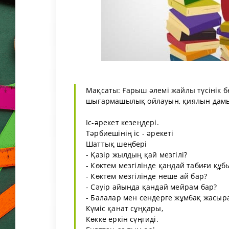
Мақсаты: Ғарыш әлемі жайлы түсінік 
шығармашылық ойлауын, қиялын дамыту
Іс-әрекет кезеңдері.
Тәрбиешінің іс - әрекеті
Шаттық шеңбері
- Қазір жылдың қай мезгілі?
- Көктем мезгілінде қандай табиғи қ
- Көктем мезгілінде неше ай бар?
- Сәуір айында қандай мейрам бар?
- Балалар мен сендерге жұмбақ жасыр
Күміс қанат сұңқары,
Көкке еркін сүңгиді.