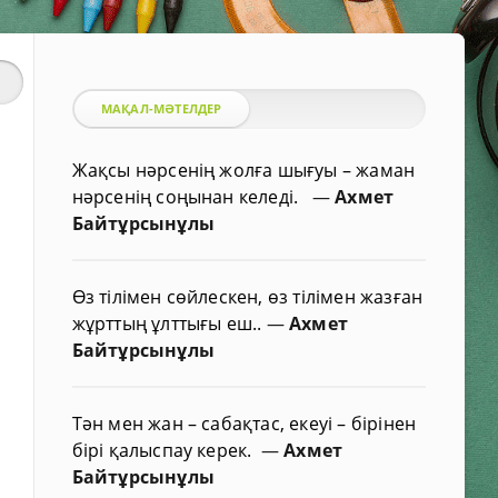
МАҚАЛ-МӘТЕЛДЕР
Жақсы нәрсенің жолға шығуы – жаман
нәрсенің соңынан келеді.
—
Ахмет
Байтұрсынұлы
Өз тілімен сөйлескен, өз тілімен жазған
жұрттың ұлттығы еш..
—
Ахмет
Байтұрсынұлы
Тән мен жан – сабақтас, екеуі – бірінен
бірі қалыспау керек.
—
Ахмет
Байтұрсынұлы