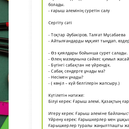
болады.
- ғарыш әлемінің суретін салу
Сергіту сәті
- Тоқтар Әубәкіров, Талғат Мұсабаева
- Айтылғандарды мұқият тыңдап, өздер
- Өз қиялдары бойынша сурет салады.
- Өлең мазмұнына сәйкес қимыл жаса
- Бүгінгі сабақтан не үйрендік.
- Сабақ сендерге ұнады ма?
- Несімен ұнады?
- ( көңіл – күй белгілерін жапсыру.)
Күтілетін нәтиже:
Білуі керек: Ғарыш әлемі, Қазақтың ға
Игеру керек: Ғарыш әлеміне байланыс
Үйрену керек: Ғарышкерлер мен ұшқышты
Ғарышкерлер туралы жаңылтпашты жаңы