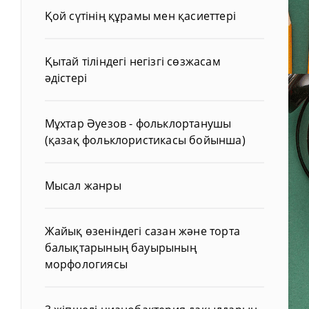
Қой сүтінің құрамы мен қасиеттері
Қытай тіліндегі негізгі сөзжасам
әдістері
Мұхтар Әуезов - фольклортанушы
(қазақ фольклористикасы бойынша)
Мысал жанры
Жайық өзеніндегі сазан және торта
балықтарының бауырының
морфологиясы