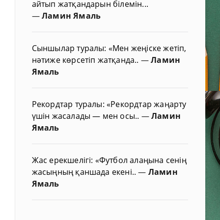
айтып жатқандарын білемін...
—
Ламин Ямаль
Сыншылар туралы: «Мен жеңіске жетіп,
нәтиже көрсетіп жатқанда..
—
Ламин
Ямаль
Рекордтар туралы: «Рекордтар жаңарту
үшін жасалады — мен осы..
—
Ламин
Ямаль
Жас ерекшелігі: «Футбол алаңына сенің
жасыңның қаншада екені..
—
Ламин
Ямаль