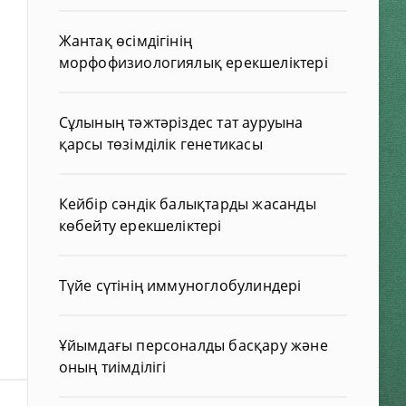
Жантақ өсімдігінің
морфофизиологиялық ерекшеліктері
Сұлының тәжтәріздес тат ауруына
қарсы төзімділік генетикасы
Кейбір сәндік балықтарды жасанды
көбейту ерекшеліктері
Түйе сүтінің иммуноглобулиндері
Ұйымдағы персоналды басқару және
оның тиімділігі