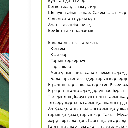
Бұлттан да тым әрі
Кеткен жанды кім дейді
Шешуін табыңыздар. Сәлем саған жер 
Сәлем саған нұрлы күн
Аман – есен болайық
Бейбітшілікті қалайық!
Балалардың іс – әрекеті.
- Көктем
- 3 ай бар
- Ғарышкерлер күні
- ғарышкер
- Айға ұшып, айға сапар шеккен адам
- Балалар, кәне сендер ғарышкерлерді 
Ең алғаш ғарышқа көтерілген Ресей аз
Ең бірінші айға адамдар ұшпас бұрын
Тірі дененің баруы үшін итті ғарышқа
тексеру жүргізіп, ғарышқа адамның да
Ал Қазақстаннан алғаш ғарышқа ұшқан
ғарышқа қазақ ғарышкері Талғат Мұса
жерде орналасқан. Ғарышқа ұшар алдын
Ғарышта адам дем алатын ауа жоқ, көле