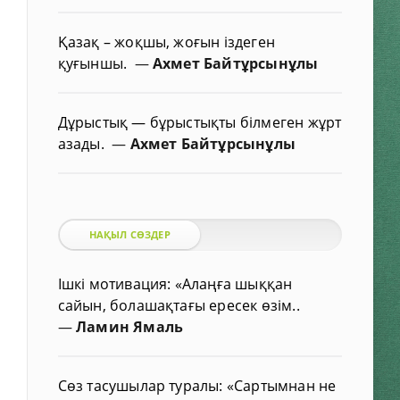
Қазақ – жоқшы, жоғын іздеген
қуғыншы.
—
Ахмет Байтұрсынұлы
Дұрыстық — бұрыстықты білмеген жұрт
азады.
—
Ахмет Байтұрсынұлы
НАҚЫЛ СӨЗДЕР
Ішкі мотивация: «Алаңға шыққан
сайын, болашақтағы ересек өзім..
—
Ламин Ямаль
Сөз тасушылар туралы: «Сартымнан не