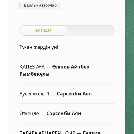
Барлық авторлар
ӨЛЕҢДЕР
Туған жердің үні
ҚАПЕЗ АҒА
—
Әліпов Айтбек
Рымбекұлы
Ауыл жолы 1
—
Сәрсенби Аян
Өткенде
—
Сәрсенби Аян
БАЛАҒА АРНАЛҒАН СЫР
—
Гүлзия