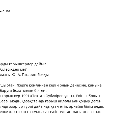
– ана!
дарды ғарышкерлер дейміз
білесіңдер ме?
аматы Ю. А. Гагарин болды
 ұшырған. Жерге қонғаннан кейін оның денесіне, қанына
 баруға болатынын білген.
 ғарышкер 1991жТоқтар Әубәкіров ұшты. Екінші болып
баев. Біздің Қазақстанда ғарыш айлағы Байқоңыр деген
да олар әр түрлі дайындықтан өтіп, арнайы білім алды.
ңке жақта қатты суық, күн түсіп тұрған жағы өте ыстық