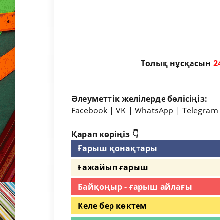
Толық нұсқасын
2
Әлеуметтік желілерде бөлісіңіз:
Facebook
|
VK
|
WhatsApp
|
Telegram
Қарап көріңіз 👇
Ғарыш қонақтары
Ғажайып ғарыш
Байқоңыр - ғарыш айлағы
Келе бер көктем