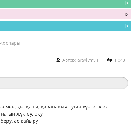
ᐈ
ᐈ
ᐈ
 жоспары
Автор:
araylym94
1 048
сөзімен, қысқаша, қарапайым туған күнге тілек
нағын жүктеу, оқу
 беру, ас қайыру