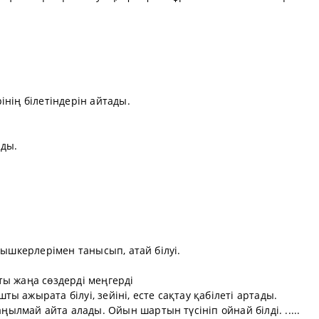
інің білетіндерін айтады.
йды.
рышкерлерімен танысып, атай білуі.
ты жаңа сөздерді меңгерді
 ажырата білуі, зейіні, есте сақтау қабілеті артады.
лмай айта алады. Ойын шартын түсініп ойнай білді. .....