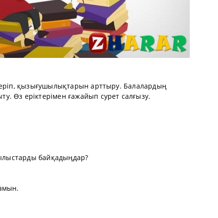
беріп, қызығушылықтарын арттыру. Балалардың
. Өз еріктерімен ғажайып сурет салғызу.
ұбылыстарды байқадыңдар?
амын.