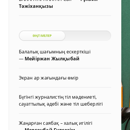
Тәжіханқызы
ӘҢГІМЕЛЕР
Балалық шағымның ескерткіші
—
Мейіржан Жылқыбай
Экран ар жағындағы өмір
Бүгінгі журналистің тіл мәдениеті,
сауаттылық әдебі және тіл шеберлігі
Жаңарған саябақ – халық игілігі
—
Мергенбай Гүлсезім