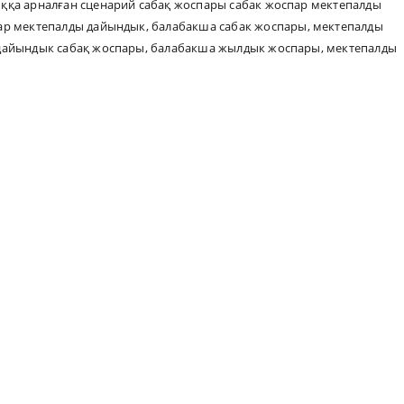
қа арналған сценарий сабақ жоспары сабак жоспар мектепалды
ар мектепалды дайындык
,
балабакша сабак жоспары
,
мектепалды
дайындык сабақ жоспары
,
балабакша жылдык жоспары
,
мектепалды