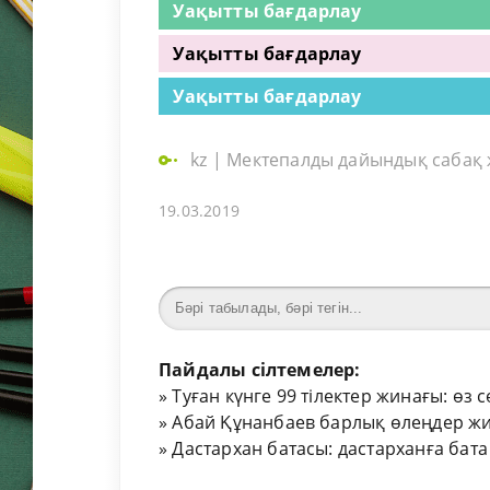
Уақытты бағдарлау
Уақытты бағдарлау
Уақытты бағдарлау
kz
|
Мектепалды дайындық сабақ
19.03.2019
Пайдалы сілтемелер:
»
Туған күнге 99 тілектер жинағы: өз 
»
Абай Құнанбаев барлық өлеңдер жи
»
Дастархан батасы: дастарханға бата