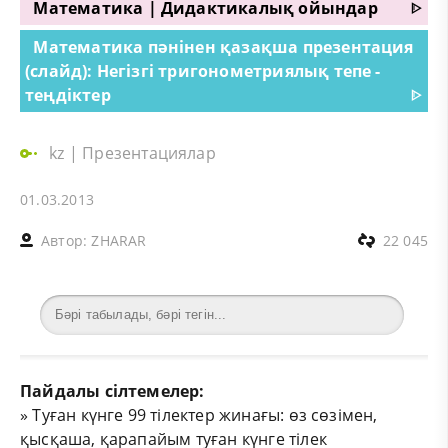
Математика | Дидактикалық ойындар
ᐈ
Математика пәнінен қазақша презентация
(слайд): Негізгі тригонометриялық тепе -
теңдіктер
ᐈ
kz
|
Презентациялар
01.03.2013
Автор:
ZHARAR
22 045
Пайдалы сілтемелер:
»
Туған күнге 99 тілектер жинағы: өз сөзімен,
қысқаша, қарапайым туған күнге тілек