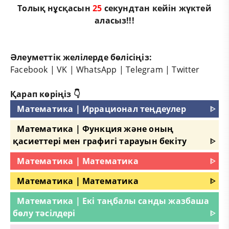
Толық нұсқасын
25
секундтан кейін жүктей
аласыз!!!
Әлеуметтік желілерде бөлісіңіз:
Facebook
|
VK
|
WhatsApp
|
Telegram
|
Twitter
Қарап көріңіз 👇
Математика | Иррационал теңдеулер
ᐈ
Математика | Функция және оның
қасиеттері мен графигі тарауын бекіту
ᐈ
Математика | Математика
ᐈ
Математика | Математика
ᐈ
Математика | Екі таңбалы санды жазбаша
бөлу тәсілдері
ᐈ