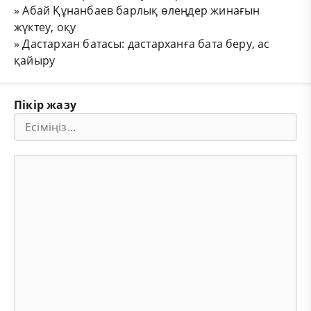
»
Абай Құнанбаев барлық өлеңдер жинағын
жүктеу, оқу
»
Дастархан батасы: дастарханға бата беру, ас
қайыру
Пікір жазу