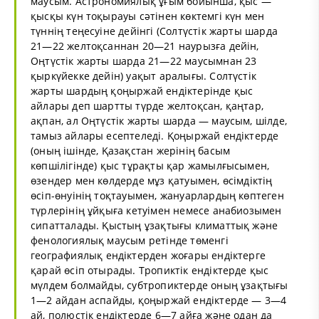
маусым. Астрономиялық ұғым бойынша, қыс —
қысқы күн тоқырауы сәтінен көктемгі күн мен
түннің теңесуіне дейінгі (Солтүстік жарты шарда
21—22 желтоқсаннан 20—21 наурызға дейін,
Оңтүстік жарты шарда 21—22 маусымнан 23
қыркүйекке дейін) уақыт аралығы. Солтүстік
жарты шардың қоңыржай ендіктерінде қыс
айлары деп шартты түрде желтоқсан, қаңтар,
ақпан, ал Оңтүстік жарты шарда — маусым, шілде,
тамыз айлары есептеледі. Қоңыржай ендіктерде
(оның ішінде, Қазақстан жерінің басым
көпшілігінде) қыс тұрақты қар жамылғысымен,
өзендер мен көлдерде мұз қатуымен, өсімдіктің
өсіп-өнуінің тоқтауымен, жануарлардың көптеген
түрлерінің ұйқыға кетуімен немесе анабиозымен
сипатталады. Қыстың ұзақтығы климаттық және
фенологиялық маусым ретінде төменгі
география
лық ендіктерден жоғары ендіктерге
қарай өсіп отырады. Тропиктік ендіктерде қыс
мүлдем болмайды, субтропиктерде оның ұзақтығы
1—2 айдан аспайды, қоңыржай ендіктерде — 3—4
ай, полюстік ендіктерде 6—7 айға және одан да