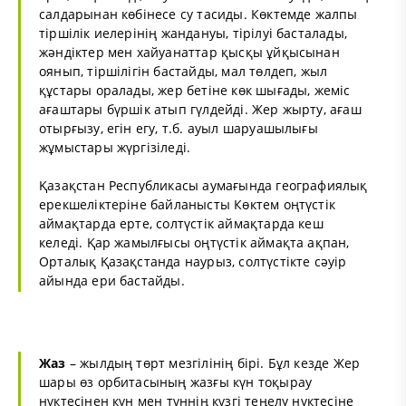
салдарынан көбінесе су тасиды. Көктемде жалпы
тіршілік иелерінің жандануы, тірілуі басталады,
жәндіктер мен хайуанаттар қысқы ұйқысынан
оянып, тіршілігін бастайды, мал төлдеп, жыл
құстары оралады, жер бетіне көк шығады, жеміс
ағаштары бүршік атып гүлдейді. Жер жырту, ағаш
отырғызу, егін егу, т.б. ауыл шаруашылығы
жұмыстары жүргізіледі.
Қазақстан Республикасы аумағында географиялық
ерекшеліктеріне байланысты Көктем оңтүстік
аймақтарда ерте, солтүстік аймақтарда кеш
келеді. Қар жамылғысы оңтүстік аймақта ақпан,
Орталық Қазақстанда наурыз, солтүстікте сәуір
айында ери бастайды.
Жаз
– жылдың төрт мезгілінің бірі. Бұл кезде Жер
шары өз орбитасының жазғы күн тоқырау
нүктесінен күн мен түннің күзгі теңелу нүктесіне