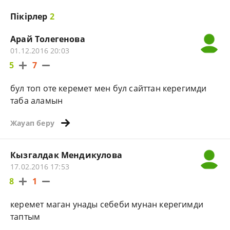
Пікірлер
2
Арай Толегенова
01.12.2016 20:03
5
7
бул топ оте керемет мен бул сайттан керегимди
таба аламын
Жауап беру
Кызгалдак Мендикулова
17.02.2016 17:53
8
1
керемет маган унады себеби мунан керегимди
таптым