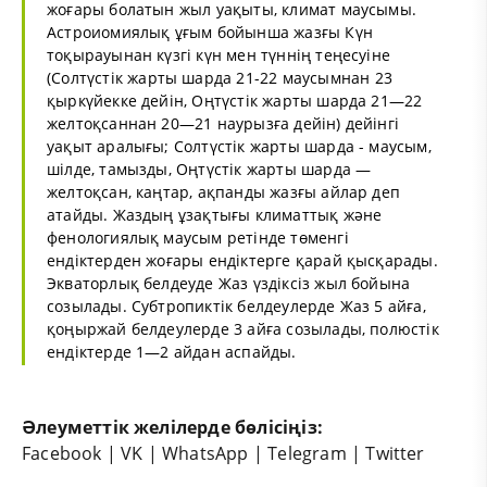
жоғары болатын жыл уақыты, климат маусымы.
Астроиомиялық ұғым бойынша жазғы Күн
тоқырауынан күзгі күн мен түннің теңесуіне
(
Солтүстік
жарты шарда 21-22
маусым
нан 23
қыркүйекке дейін, Оңтүстік жарты шарда 21—22
желтоқсаннан 20—21 наурызға дейін) дейінгі
уақыт аралығы; Солтүстік жарты шарда - маусым,
шілде, тамызды, Оңтүстік жарты шарда —
желтоқсан, каңтар, ақпанды жазғы айлар деп
атайды. Жаздың ұзақтығы климаттық және
фенологиялық маусым ретінде төменгі
ендіктерден жоғары ендіктерге қарай қысқарады.
Экваторлық белдеуде Жаз үздіксіз жыл бойына
созылады. Субтропиктік белдеулерде Жаз 5 айға,
қоңыржай белдеулерде 3 айға созылады, полюстік
ендіктерде 1—2 айдан аспайды.
Әлеуметтік желілерде бөлісіңіз:
Facebook
|
VK
|
WhatsApp
|
Telegram
|
Twitter