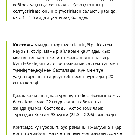
көбірек уақытқа созылады. Қазақстанның
солтүстігінде оның оңтүстігімен салыстырғанда,
қыс 1—1,5 айдай ұзағырақ болады.
Көктем
– жылдың төрт мезгілінің бірі.
Көктем
наурыз
,
сәуір
,
мамыр
айларын қамтиды. Қыс
мезгілінен кейін келетін жазға дейінгі кезең.
Күнтізбе
лік, яғни астрономиялық көктем күн мен
түннің теңесуінен басталады. Күн мен түн
уақыттарының теңесуі көбінесе наурыздың 20-
сына келеді.
Қазақ
халқының дәстүрлі күнтізбесі бойынша жыл
басы Көктемде 22 наурыздан, табиғаттың
жандануымен басталады. Астрономиялық
тұрғыдан Көктем 93 күнге (22.3 – 22.6) созылады.
Көктемде күн ұзарып, ауа райының жылуынан қар
еріп, тоң жібиді, жауын-шашын мол жауады, соның