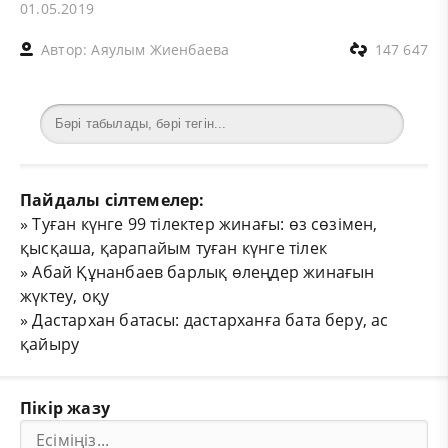
01.05.2019
Автор:
Аяулым Жиенбаева
147 647
Пайдалы сілтемелер:
»
Туған күнге 99 тілектер жинағы: өз сөзімен,
қысқаша, қарапайым туған күнге тілек
»
Абай Құнанбаев барлық өлеңдер жинағын
жүктеу, оқу
»
Дастархан батасы: дастарханға бата беру, ас
қайыру
Пікір жазу