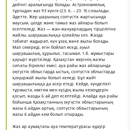
дейінгі аралығында болады. Астрономиялық
тұрғыдан жаз 93 күнге (23. 6. – 23. 9) созылады.
Әдетте, Жер шарының солтүстік жартысында
маусым, шілде және тамыз жаз айлары болып
есептеледі. Жаз — жан-жануарлардың тіршілігіне
жайлы, шаруашылыққа қолайлы кез. Жазда
табиғат
жадырап, күн ұзақ және жылы болады.
Мал семіреді, егін бойлап
өсе
ді, ауыл
шаруашылық, құрылыс, тасымал, т.б. жұмыстары
қауырт жүргізіледі. Қазақстан жерінің жазғы
сипаты біркелкі емес; ауа райы жаз айларында
оңтүстік облыстарда ыстық, солтүстік облыстарда
қоңыржай жылы болып келеді. Бұл жайт
шаруашылыққа да әсер етеді. Кейде, күнделікті
тұрмыста, көктем мен күздің жылы кезеңдерін
қосып, жазды 6 ай деп есептейді. Алайда ауа райы
бойынша Қазақстанның оңтүстік облыстарының
жазы 6 айдан артық, солтүстік облыстарының
жазы 6 айдан кем болып отырады.
Жаз әр аумақтағы ауа температурасы едәуір