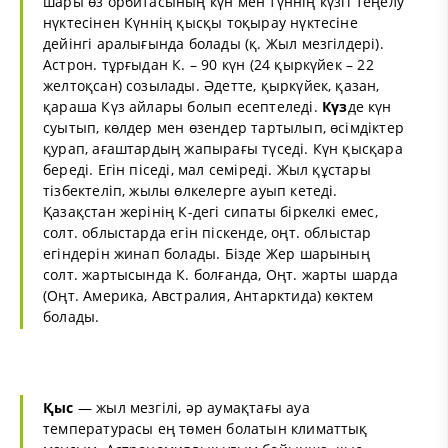
шары өз орбитасының күн мен түннің күзгі теңелу
нүктесінен Күннің қысқы тоқырау нүктесіне
дейінгі аралығында болады (қ. Жыл мезгілдері).
Астрон. тұрғыдан К. – 90 күн (24 қыркүйек – 22
желтоқсан) созылады. Әдетте, қыркүйек, қазан,
қараша Күз айлары болып есептеледі.
Күз
де күн
суытып, көлдер мен өзендер тартылып, өсімдіктер
қурап, ағаштардың жапырағы түседі. Күн қысқара
береді. Егін піседі, мал семіреді. Жыл құстары
тізбектеліп, жылы өлкелерге ауып кетеді.
Қазақстан жерінің К-дегі сипаты біркелкі емес,
солт. облыстарда егін піскенде, оңт. облыстар
егіндерін жинап болады. Бізде Жер шарының
солт. жартысында К. болғанда, Оңт. жарты шарда
(Оңт. Америка, Австралия, Антарктида) көктем
болады.‎
Қыс
— жыл мезгілі, әр аумақтағы ауа
температурасы ең төмен болатын климаттық