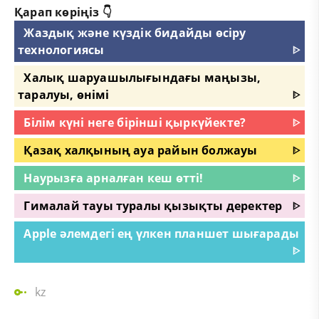
Қарап көріңіз 👇
Жаздық және күздік бидайды өсіру
технологиясы
ᐈ
Халық шаруашылығындағы маңызы,
таралуы, өнімі
ᐈ
Білім күні неге бірінші қыркүйекте?
ᐈ
Қазақ халқының ауа райын болжауы
ᐈ
Наурызға арналған кеш өтті!
ᐈ
Гималай тауы туралы қызықты деректер
ᐈ
Apple әлемдегі ең үлкен планшет шығарады
ᐈ
kz