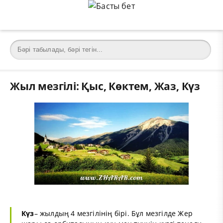
Жыл мезгілі: Қыс, Көктем, Жаз, Күз
Күз
– жылдың 4 мезгілінің бірі. Бұл мезгілде Жер