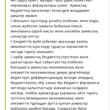
жетілдіру қажет, мұндай таратудың объективті
нормалары, формулалары қажет. Аумақтық
бюджеттер мәселелері Келесідей жолдармен
шешілуі мүмкін:
 Меншікті кірістерді ұлғайту есебінен, яғни елдің
салық жүйесіне шамасы бойынша елеулі,
жиналуына қарай нақты және ыңғайлы аумақтық
салықтар енгізу;
 Бюджеттік жүйе үзбелері арасында жалпы
мемлекеттік кірістерді тұрақты нормативтік
негізде тарату жолымен;
 әрбір аумақтық бюджеттің кірістерін және
шығыстарын жыл сайын реттеу есебінен.
Болашақта аумақтық-экономикалық және
әлеуметтік-экономикалық дамуы деңгейлерді
жедел күрт дифференциалдау кезінде олардың
бюджеттерінің «бір салық-бір бюджет» формуласы
негізінде қалыптастыру жағымсыз салдарға
әкеледі. Кейбір аумақтарда қаржыны айта тарату
тетігінің болмауынан экономикалық және
әлеуметтік тұрғыдан артта қалған аумақтар
жойылуға мәжбүр болады. Сондықтан билік