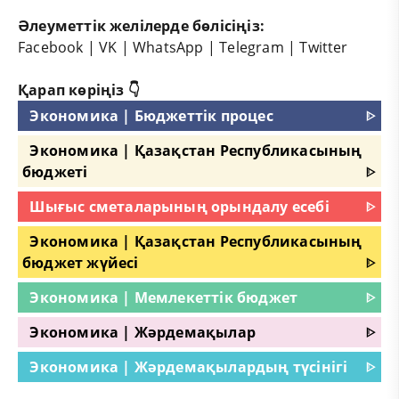
Әлеуметтік желілерде бөлісіңіз:
Facebook
|
VK
|
WhatsApp
|
Telegram
|
Twitter
Қарап көріңіз 👇
Экономика | Бюджеттік процес
ᐈ
Экономика | Қазақстан Республикасының
бюджеті
ᐈ
Шығыс сметаларының орындалу есебі
ᐈ
Экономика | Қазақстан Республикасының
бюджет жүйесі
ᐈ
Экономика | Мемлекеттік бюджет
ᐈ
Экономика | Жәрдемақылар
ᐈ
Экономика | Жәрдемақылардың түсінігі
ᐈ