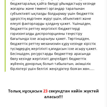
бюджетаралық қайта бөлуді ұйымдастыру кезінде
жоғарғы және төменгі органдар тарапынан
субъективті ықпалды болдырмау үшін бюджеттік
үдерістің өздігінен жүруі үшін, объективті және
елеулі факторларды қолдану қажет. Үшіншіден,
бюджеттік реттеу жергілікті бюджеттерді
горизонталды диспропорцияны теңестіру
бағытында іске асырылуы қажет. Төртіншіден,
бюджеттік реттеу механизмін құру кезінде кірістік
түсімдердің жергілікті қағидасын іске асыру қажет.
Бесіншіден, ресурстарды бюджеттер арасында
бөлу кезінде жергілікті деңгейдегі бюджеттік
жүйенің донорлық болып табылатын, әкімшілік
бірліктері үшін белгілі жеңілдіктер болған жөн.....
Толық нұсқасын
22
секундтан кейін жүктей
аласыз!!!