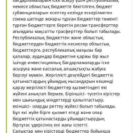
бағдарламаларын іске асыру үшін республикалық
немесе облыстық бюджетте бекітілген, бюджет
субвенцияларын есептеу кезінде ескерілмеген
сомма шегінде жоғары тұрған бюджеттер төменгі
тұрған бюджеттерге беретін ресми трансферттер
ағымдағы мақсатты трасферттер болып табылады.
Республикалық бюджеттен және облыстық
бюджеттерден бюджеттік несиелер облыстық
бюджеттерге, республикалық маңызы бар
қалалар, аудандар бюджетіне қаржы бір жыл
ішінде инвестициялық бағдарламаларды іске
асыруға және кассалық алшақтықты жабуға
берілуі мүмкін. Жергілікті деңгейдегі бюджеттік
қатынастардың ұйымдық нысандарын кешенді
қарау жергілікті бюджеттер қызметіндегі екі
жүйені анықтап бермек. Біріншісі- түсетін кірістер
мен шығындық міндеттерді қалыптастыру,
екіншісі- оларды реттеу жүйесі болып табылады.
Бұл екі жүйе бірге қызмет етеді және олар
бюджеттік қатынастарды ұйымдастырудың
біртұтас үдерісінің ені жағы іспетті.
Салықтар мен кірістерді бюджеттер бойынша