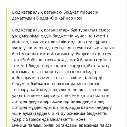
Бюджетаралық қатынас- бюджет процесін
дамытудың бірден-бір қайнар көзі
Бюджетаралық қатынастар- бұл тұрақты немесе
ұзақ мерзімді елдің бюджеттік жүйесіне түсетін
кірістер, шығыс өкілеттіліктерді шектеу, тұрақты
және ұзақ мерзімді негізде реттеуші салықтардың
бекіту нормативтерін анықтау, бюджеттік реттеу
тәртібі бойынша жоғарғы деңгей бюджеттерінен
төменгі бюджеттерге қаржыларды қайта тарату,
қосымша шығындар туғызатын шешімдер
қабылдаумен немесе шығыс өкілеттіліктерді
берумен байланысты шығындардың орнын
толтыру, қайтымды ақылы және ақысыз негізде
уақытша көмек көрсету, сонымен қатар биліктің
әртүрлі деңгейлері және бір билік деңгейінің
әртүрлі мүддесінде, шығындарды қаржыландыру
үшін аумақтарды біріктіру бойынша бюджеттік
үдеріс барысында мемлекеттік және
муниципалдық билік органдары арасында пайда