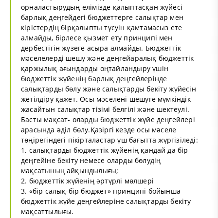
орналастырудың елімізде қалыптасқан жүйесі
барлық деңгейдегі бюджеттерге салықтар мен
кірістердің бірқалыпты түсуін қамтамасыз ете
алмайды, бірлесе қызмет ету принципі мен
дербестігін жүзеге асыра алмайды. Бюджеттік
мәселелерді шешу және деңгейаралық бюджеттік
қаржылық ағындарды оңтайландыру үшін
бюджеттік жүйенің барлық деңгейлерінде
салықтарды бөлу және салықтарды бекіту жүйесін
жетілдіру қажет. Осы мәселені шешуге мүмкіндік
жасайтын салықтар тізімі белгілі және шектеулі.
Басты мақсат- оларды бюджеттік жүйе деңгейлері
арасында әділ бөлу.Қазіргі кезде осы мәселе
төңірегіндегі пікірталастар үш бағытта жүргізіледі:
1. салықтарды бюджеттік жүйенің қандай да бір
деңгейіне бекіту немесе оларды бөлудің
мақсатының айқындылығы;
2. бюджеттік жүйенің әртүрлі мөлшері
3. «бір салық-бір бюджет» принципі бойынша
бюджеттік жүйе деңгейлеріне салықтарды бекіту
мақсаттылығы.