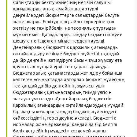
Салықтарды бекіту жүйесінің негізін салушы
қағидаларды анықтамайынша, әртүрлі
деңгейлердегі бюджеттерге салықтардан бөлуге
және оларды бекітудің оңтайлы түрлеріне қол
жеткізу не тәжірйбелік, не теориялық тұрғыдан
мүмкін емес. Қағидаларды таңдау бюджеттік жүйе
шешуге негізделген міндеттерден тәуелді.
Деңгейаралық бюджнттік қаржылық ағындарды
оңтайландыру кезінде бюджет жүйесінің қандай
да бір деңгейін жетілдіруге басым күш жұмсау өте
қауіпті, ал мұндай үрдістер қарастырылуда.
Бюджетаралық қатынастарды жетілдіру бойынша
көптеген ұсыныстарда авторлар бюджет жүйесінің
тек қандай да бір деңгейінің жұмысы үшін
бюджетаралық қатынастардың тиімді үлгісін
жасауға ұмтылады. Деңгейаралық бюджеттік
қаржылық ағындардың оңтайландырудың мұндай
бір жақсы көзқарасы елдің бюджнт жүйесіндегі
сәйкессіздіктің тереңдеуіне әкеледі. Бюджеттік
нормалар және ережелер, қандай да бір белгілі
билік деңгейінің мүддесін көздемей жалпы