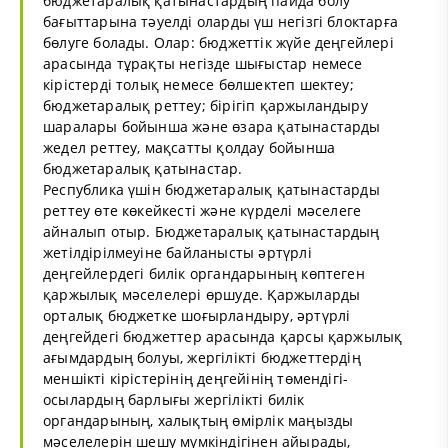
бюджетаралық қатынастардың пайда болу
бағыттарына тәуелді оларды үш негізгі блоктарға
бөлуге болады. Олар: бюджеттік жүйе деңгейлері
арасында тұрақты негізде шығыстар немесе
кірістерді толық немесе бөлшектеп шектеу;
бюджетаралық реттеу; бірігіп қаржыландыру
шаралары бойынша және өзара қатынастарды
жедел реттеу, мақсатты қолдау бойынша
бюджетаралық қатынастар.
Республика үшін бюджетаралық қатынастарды
реттеу өте көкейкесті және күрделі мәселеге
айналып отыр. Бюджетаралық қатынастардың
жетілдірілмеуіне байланысты әртүрлі
деңгейлердегі билік органдарының көптеген
қаржылық мәселелері өршуде. Қаржыларды
орталық бюджетке шоғырландыру, әртүрлі
деңгейдегі бюджеттер арасында қарсы қаржылық
ағымдардың болуы, жергілікті бюджеттердің
меншікті кірістерінің деңгейінің төмендігі-
осылардың барлығы жергілікті билік
органдарының, халықтың өмірлік маңызды
мәселелерін шешу мүмкіндігінен айырады,