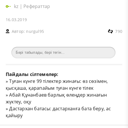
kz
|
Рефераттар
16.03.2019
Автор:
nurgul95
790
Пайдалы сілтемелер:
»
Туған күнге 99 тілектер жинағы: өз сөзімен,
қысқаша, қарапайым туған күнге тілек
»
Абай Құнанбаев барлық өлеңдер жинағын
жүктеу, оқу
»
Дастархан батасы: дастарханға бата беру, ас
қайыру