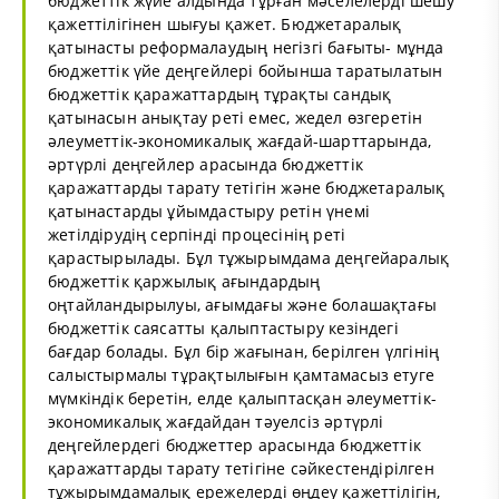
бюджеттік жүйе алдында тұрған мәселелерді шешу
қажеттілігінен шығуы қажет. Бюджетаралық
қатынасты реформалаудың негізгі бағыты- мұнда
бюджеттік үйе деңгейлері бойынша таратылатын
бюджеттік қаражаттардың тұрақты сандық
қатынасын анықтау реті емес, жедел өзгеретін
әлеуметтік-экономикалық жағдай-шарттарында,
әртүрлі деңгейлер арасында бюджеттік
қаражаттарды тарату тетігін және бюджетаралық
қатынастарды ұйымдастыру ретін үнемі
жетілдірудің серпінді процесінің реті
қарастырылады. Бұл тұжырымдама деңгейаралық
бюджеттік қаржылық ағындардың
оңтайландырылуы, ағымдағы және болашақтағы
бюджеттік саясатты қалыптастыру кезіндегі
бағдар болады. Бұл бір жағынан, берілген үлгінің
салыстырмалы тұрақтылығын қамтамасыз етуге
мүмкіндік беретін, елде қалыптасқан әлеуметтік-
экономикалық жағдайдан тәуелсіз әртүрлі
деңгейлердегі бюджеттер арасында бюджеттік
қаражаттарды тарату тетігіне сәйкестендірілген
тұжырымдамалық ережелерді өңдеу қажеттілігін,