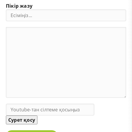
Пікір жазу
Сурет қосу