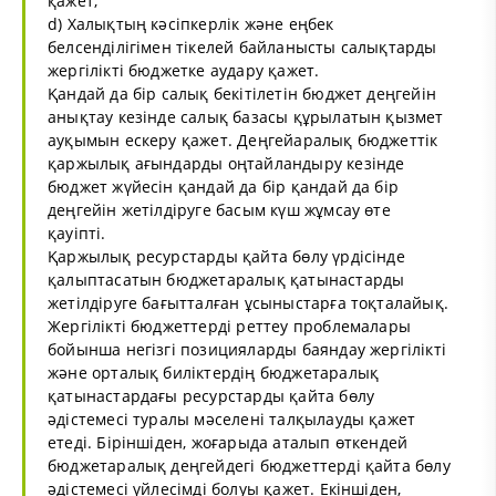
қажет;
d) Халықтың кәсіпкерлік және еңбек
белсенділігімен тікелей байланысты салықтарды
жергілікті бюджетке аудару қажет.
Қандай да бір салық бекітілетін бюджет деңгейін
анықтау кезінде салық базасы құрылатын қызмет
ауқымын ескеру қажет. Деңгейаралық бюджеттік
қаржылық ағындарды оңтайландыру кезінде
бюджет жүйесін қандай да бір қандай да бір
деңгейін жетілдіруге басым күш жұмсау өте
қауіпті.
Қаржылық ресурстарды қайта бөлу үрдісінде
қалыптасатын бюджетаралық қатынастарды
жетілдіруге бағытталған ұсыныстарға тоқталайық.
Жергілікті бюджеттерді реттеу проблемалары
бойынша негізгі позицияларды баяндау жергілікті
және орталық биліктердің бюджетаралық
қатынастардағы ресурстарды қайта бөлу
әдістемесі туралы мәселені талқылауды қажет
етеді. Біріншіден, жоғарыда аталып өткендей
бюджетаралық деңгейдегі бюджеттерді қайта бөлу
әдістемесі үйлесімді болуы қажет. Екіншіден,