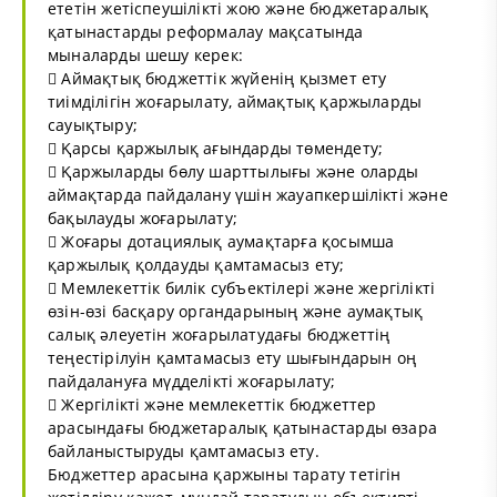
ететін жетіспеушілікті жою және бюджетаралық
қатынастарды реформалау мақсатында
мыналарды шешу керек:
 Аймақтық бюджеттік жүйенің қызмет ету
тиімділігін жоғарылату, аймақтық қаржыларды
сауықтыру;
 Қарсы қаржылық ағындарды төмендету;
 Қаржыларды бөлу шарттылығы және оларды
аймақтарда пайдалану үшін жауапкершілікті және
бақылауды жоғарылату;
 Жоғары дотациялық аумақтарға қосымша
қаржылық қолдауды қамтамасыз ету;
 Мемлекеттік билік субъектілері және жергілікті
өзін-өзі басқару органдарының және аумақтық
салық әлеуетін жоғарылатудағы бюджеттің
теңестірілуін қамтамасыз ету шығындарын оң
пайдалануға мүдделікті жоғарылату;
 Жергілікті және мемлекеттік бюджеттер
арасындағы бюджетаралық қатынастарды өзара
байланыстыруды қамтамасыз ету.
Бюджеттер арасына қаржыны тарату тетігін