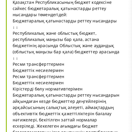
Қазақстан Республикасының бюджет кодексіне
сәйкес бюджетаралық қатынастарды реттеу
нысандары төмендегідей:
Бюджетаралық қатынастарды реттеу нысандары
↓ ↓
Республикалық және облыстық бюджет,
республикалық маңызы бар қала, астана
бюджетінің арасында Облыстық және аудандық
(облыстық маңызы бар қала) бюджеттер арасында
↓ ↓
Ресми трансферттермен
Бюджеттік несиелермен
Ресми трансферттермен
Бюджеттік несиелермен
Кірістерді бөлу нормативтерімен
Бюджетаралық қатынастарды реттеу нысандарын
айқындаған кезде бюджеттер деңгейлерінің
әрқайсысының салықтық әлеуеті, аймақтардың
объективтік бюджеттік қажеттіліктерін бағалау
нәтижелері, бекітілген заттай нормалар
ескеріледі. Жекелеген ағымдағы бюджет