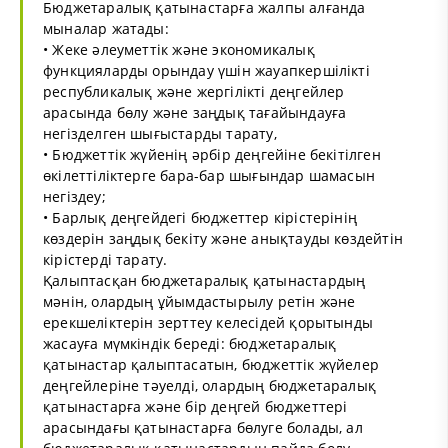
Бюджетаралық қатынастарға жалпы алғанда
мыналар жатады:
• Жеке әлеуметтік және экономикалық
функцияларды орындау үшін жауапкершілікті
республикалық және жергілікті деңгейлер
арасында бөлу және заңдық тағайындауға
негізделген шығыстарды тарату,
• Бюджеттік жүйенің әрбір деңгейіне бекітілген
өкілеттіліктерге бара-бар шығындар шамасын
негіздеу;
• Барлық деңгейдегі бюджеттер кірістерінің
көздерін заңдық бекіту және анықтауды көздейтін
кірістерді тарату.
Қалыптасқан бюджетаралық қатынастардың
мәнін, олардың ұйымдастырылу ретін және
ерекшеліктерін зерттеу келесідей қорытынды
жасауға мүмкіндік береді: бюджетаралық
қатынастар қалыптасатын, бюджеттік жүйелер
деңгейлеріне тәуелді, олардың бюджетаралық
қатынастарға және бір деңгей бюджеттері
арасындағы қатынастарға бөлуге болады, ал