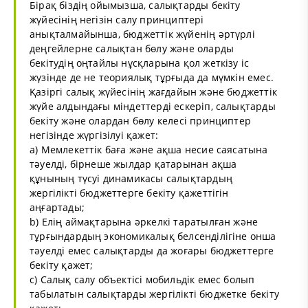
Бірақ біздің ойымызша, салықтарды бекіту
жүйесінің негізін салу принциптері
анықталмайынша, бюджеттік жүйенің әртүрлі
деңгейлерне салықтан бөлу және оларды
бекітудің оңтайлы нұсқларына қол жеткізу іс
жүзінде де не теориялық тұрғыда да мүмкін емес.
Қазіргі салық жүйесінің жағдайын және бюджеттік
жүйе алдындағы міндеттерді ескеріп, салықтарды
бекіту және олардан бөлу келесі принциптер
негізінде жүргізілуі қажет:
a) Мемлекеттік баға және ақша несие саясатына
тәуелді, бірнеше жылдар қатарынан ақша
құнының түсуі динамикасы салықтардың
жергілікті бюджеттерге бекіту қажеттігін
аңғартады;
b) Елің аймақтарына әркелкі таратылған және
тұрғындардың экономикалық белсенділігіне онша
тәуелді емес салықтарды да жоғары бюджеттерге
бекіту қажет;
c) Салық салу объектісі мобильдік емес болып
табылатын салықтарды жергілікті бюджетке бекіту