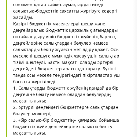
сонымен қатар сәйкес аумақтарда тиімді
салықтық-бюджеттік саясатты жүргізуге кедергі
жасайды.
Қазіргі бюджеттік мәселелерді шешу және
деңгейаралық бюджеттік қаржылық ағындарды
оңтайландыру үшін бюджеттік жүйенің барлық
деңгейлеріне салықтардан бөлулер немесе
салықтарды бекіту жүйесін жетілдіру қажет. Осы
мәселені шешуге мүмкіндік жасау үшін салықтар
тізімі шектеулі. Басты мақсат- оларды әртүрлі
деңгейдегі бюджеттер арасында тарату. Бүгінгі
таңда осы мәселе төңірегіндегі пікірталастар үш
бағытта жүргізіледі:
1. Салықтарды бюджеттік жүйенің қандай да бір
деңгейіне бекіту немесе олардан бөлулердің
мақсаттылығы;
2. әртүрлі деңгейдегі бюджеттерге салықтардан
бөлулер мөлшері;
3. «бір салық-бір бюджеттің» қағидасы бойынша
бюджеттік жүйе деңгейлеріне салықты бекіту
мақсаттылығы.