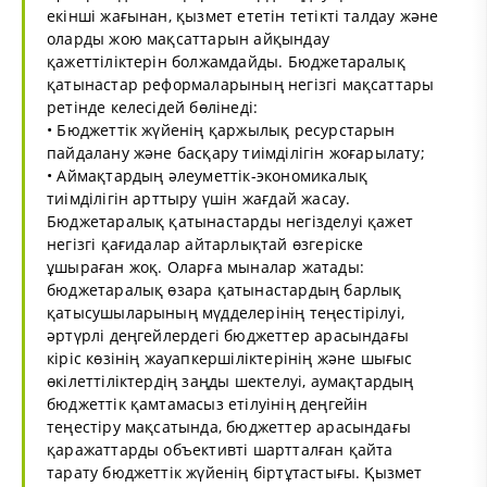
екінші жағынан, қызмет ететін тетікті талдау және
оларды жою мақсаттарын айқындау
қажеттіліктерін болжамдайды. Бюджетаралық
қатынастар реформаларының негізгі мақсаттары
ретінде келесідей бөлінеді:
• Бюджеттік жүйенің қаржылық ресурстарын
пайдалану және басқару тиімділігін жоғарылату;
• Аймақтардың әлеуметтік-экономикалық
тиімділігін арттыру үшін жағдай жасау.
Бюджетаралық қатынастарды негізделуі қажет
негізгі қағидалар айтарлықтай өзгеріске
ұшыраған жоқ. Оларға мыналар жатады:
бюджетаралық өзара қатынастардың барлық
қатысушыларының мүдделерінің теңестірілуі,
әртүрлі деңгейлердегі бюджеттер арасындағы
кіріс көзінің жауапкершіліктерінің және шығыс
өкілеттіліктердің заңды шектелуі, аумақтардың
бюджеттік қамтамасыз етілуінің деңгейін
теңестіру мақсатында, бюджеттер арасындағы
қаражаттарды объективті шартталған қайта
тарату бюджеттік жүйенің біртұтастығы. Қызмет