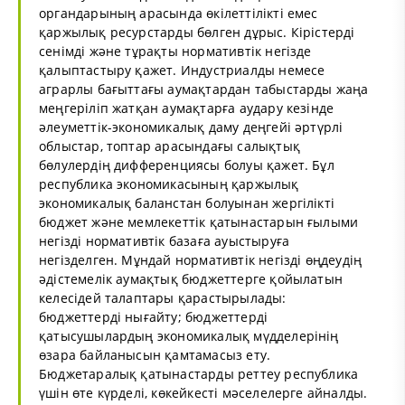
органдарының арасында өкілеттілікті емес
қаржылық ресурстарды бөлген дұрыс. Кірістерді
сенімді және тұрақты нормативтік негізде
қалыптастыру қажет. Индустриалды немесе
аграрлы бағыттағы аумақтардан табыстарды жаңа
меңгеріліп жатқан аумақтарға аудару кезінде
әлеуметтік-экономикалық даму деңгейі әртүрлі
облыстар, топтар арасындағы салықтық
бөлулердің дифференциясы болуы қажет. Бұл
республика экономикасының қаржылық
экономикалық баланстан болуынан жергілікті
бюджет және мемлекеттік қатынастарын ғылыми
негізді нормативтік базаға ауыстыруға
негізделген. Мұндай нормативтік негізді өңдеудің
әдістемелік аумақтық бюджеттерге қойылатын
келесідей талаптары қарастырылады:
бюджеттерді нығайту; бюджеттерді
қатысушылардың экономикалық мүдделерінің
өзара байланысын қамтамасыз ету.
Бюджетаралық қатынастарды реттеу республика
үшін өте күрделі, көкейкесті мәселелерге айналды.