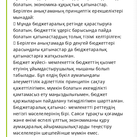
болатын, экономика-құқықтық қатынастар.
Берілген анықтаманың принциптік ерекшеліктері
мынадай:
 Мұнда бюджетаралық ретінде қарастыруға
болатын, бюджеттік үдеріс барысында пайда
болатын қатынастардың толық тізімі келтірілген;
 Берілген анықтамада бір деңгей бюджеттері
арасындағы қатынастар да бюджетаралық
қатынастарға жатқызылған.
Бюджет жүйесі- мемлекеттік бюджеттің қызмет
етуінің ұйымдастырушылық нышаны болып
табылады. Бұл елдің бүкіл аумағындағы
әлеуметтілік әділеттілік принципін сақтау
қажеттілігімен, мүмкін болатын икемділікті
қамтамасыз ету маңыздылығымен, бюджет
қаржыларын пайдалану тиімділігімен шартталған.
Бюджетаралық қатынас- мемлекетті реттеудің
негізгі мәселелерінің бірі. Саяси тұрақты қоғамды
және өнімі өспелі ұлттық экономиканы құру
аумақаралық айырмашылықтарды теңестіру
мәселелерін шешпейінше мүмкін емес.