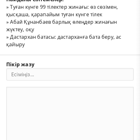
»
Туған күнге 99 тілектер жинағы: өз сөзімен,
қысқаша, қарапайым туған күнге тілек
»
Абай Құнанбаев барлық өлеңдер жинағын
жүктеу, оқу
»
Дастархан батасы: дастарханға бата беру, ас
қайыру
Пікір жазу