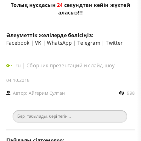
Толық нұсқасын
24
секундтан кейін жүктей
аласыз!!!
Әлеуметтік желілерде бөлісіңіз:
Facebook
|
VK
|
WhatsApp
|
Telegram
|
Twitter
ru
|
Сборник презентаций и слайд-шоу
04.10.2018
Автор:
Айгерим Султан
998
Пайдалы сілтемелер: