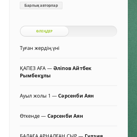
Барлық авторлар
ӨЛЕҢДЕР
Туған жердің үні
ҚАПЕЗ АҒА
—
Әліпов Айтбек
Рымбекұлы
Ауыл жолы 1
—
Сәрсенби Аян
Өткенде
—
Сәрсенби Аян
БАЛАҒА АРНАЛҒАН СЫР
—
Гүлзия