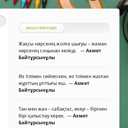
МАҚАЛ-МӘТЕЛДЕР
Жақсы нәрсенің жолға шығуы – жаман
нәрсенің соңынан келеді.
—
Ахмет
Байтұрсынұлы
Өз тілімен сөйлескен, өз тілімен жазған
жұрттың ұлттығы еш..
—
Ахмет
Байтұрсынұлы
Тән мен жан – сабақтас, екеуі – бірінен
бірі қалыспау керек.
—
Ахмет
Байтұрсынұлы