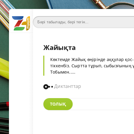
Жайықта
Көктемде Жайық өңірінде аққулар қос-
тіккенбіз. Сыртта тұрып, сыбызғының
Тобымен.....
Диктанттар
ТОЛЫҚ