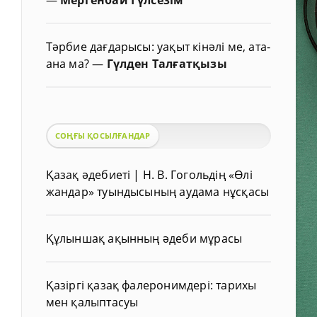
Тәрбие дағдарысы: уақыт кінәлі ме, ата-
ана ма?
—
Гүлден Талғатқызы
СОҢҒЫ ҚОСЫЛҒАНДАР
Қазақ әдебиеті | Н. В. Гогольдің «Өлі
жандар» туындысының аудама нұсқасы
Құлыншақ ақынның әдеби мұрасы
Қазіргі қазақ фалеронимдері: тарихы
мен қалыптасуы