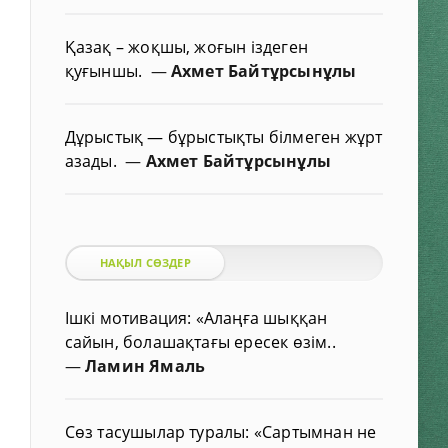
Қазақ – жоқшы, жоғын іздеген
қуғыншы.
—
Ахмет Байтұрсынұлы
Дұрыстық — бұрыстықты білмеген жұрт
азады.
—
Ахмет Байтұрсынұлы
НАҚЫЛ СӨЗДЕР
Ішкі мотивация: «Алаңға шыққан
сайын, болашақтағы ересек өзім..
—
Ламин Ямаль
Сөз тасушылар туралы: «Сартымнан не