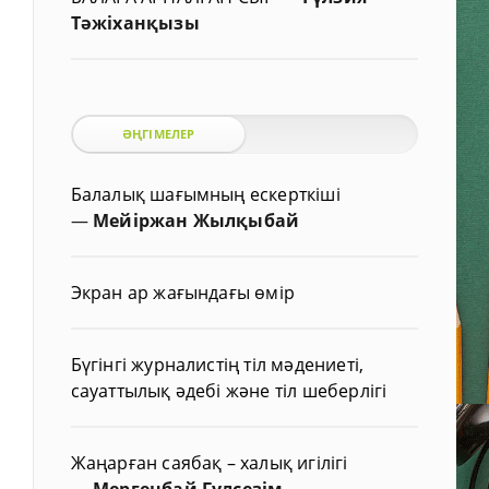
Тәжіханқызы
ӘҢГІМЕЛЕР
Балалық шағымның ескерткіші
—
Мейіржан Жылқыбай
Экран ар жағындағы өмір
Бүгінгі журналистің тіл мәдениеті,
сауаттылық әдебі және тіл шеберлігі
Жаңарған саябақ – халық игілігі
—
Мергенбай Гүлсезім