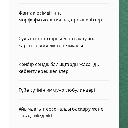
Жантақ өсімдігінің
морфофизиологиялық ерекшеліктері
Сұлының тәжтәріздес тат ауруына
қарсы төзімділік генетикасы
Кейбір сәндік балықтарды жасанды
көбейту ерекшеліктері
Түйе сүтінің иммуноглобулиндері
Ұйымдағы персоналды басқару және
оның тиімділігі