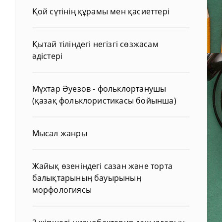
Қой сүтінің құрамы мен қасиеттері
Қытай тіліндегі негізгі сөзжасам
әдістері
Мұхтар Әуезов - фольклортанушы
(қазақ фольклористикасы бойынша)
Мысал жанры
Жайық өзеніндегі сазан және торта
балықтарының бауырының
морфологиясы