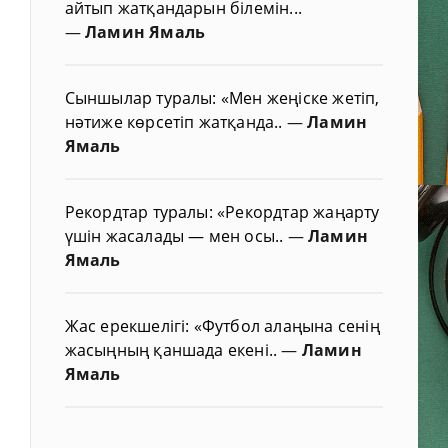
айтып жатқандарын білемін...
—
Ламин Ямаль
Сыншылар туралы: «Мен жеңіске жетіп,
нәтиже көрсетіп жатқанда..
—
Ламин
Ямаль
Рекордтар туралы: «Рекордтар жаңарту
үшін жасалады — мен осы..
—
Ламин
Ямаль
Жас ерекшелігі: «Футбол алаңына сенің
жасыңның қаншада екені..
—
Ламин
Ямаль