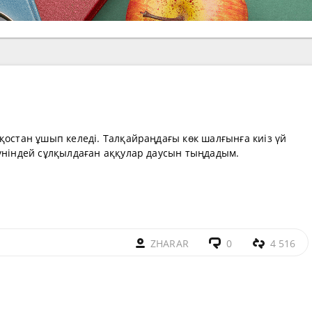
қостан ұшып келеді. Талқайраңдағы көк шалғынға киіз үй
 үніндей сұлқылдаған аққулар даусын тыңдадым.
ZHARAR
0
4 516