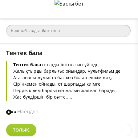
Тентек бала
Тентек
бала
отырды іші пысып үйінде,
Жалықтырды барлығы: ойындар, мультфильм де.
Ата-анасы жұмыста бас көз болар ешкім жоқ,
Сіріңкемен ойнады, от шарпыды киімге.
Перде, кілем барлығын жалын жалмап барады,
Жас бүлдіршін бір сәтте.....
Өлеңдер
ТОЛЫҚ