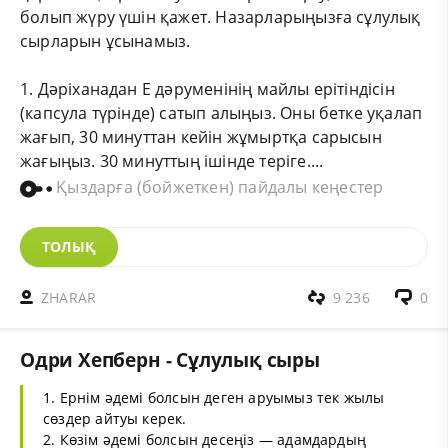
болып жүру үшін қажет. Назарларыңызға сұлулық
сырларын ұсынамыз.
1. Дәріханадан Е дәруменінің майлы ерітіндісін
(капсула түрінде) сатып алыңыз. Оны бетке уқалап
жағып, 30 минуттан кейін жұмыртқа сарысын
жағыңыз. 30 минуттың ішінде теріге....
Қыздарға (бойжеткен) пайдалы кеңестер
ТОЛЫҚ
ZHARAR
9 236
0
Одри Хепберн - Сұлулық сыры
1. Ернім әдемі болсын деген аруымыз тек жылы
сөздер айтуы керек.
2. Көзім әдемі болсын десеңіз — адамдардың