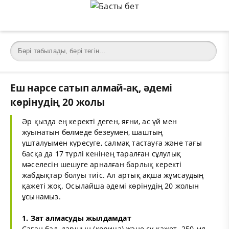
Еш нарсе сатып алмай-ақ, әдемі
көрінудің 20 жолы
Әр қызда ең керекті деген, яғни, ас үй мен
жуынатын бөлмеде безеумен, шаштың
ұшталуымен күресуге, салмақ тастауға және тағы
басқа да 17 түрлі кенінең таралған сұлулық
мәселесін шешуге арналған барлық керекті
жабдықтар болуы тиіс. Ал артық ақша жұмсаудың
қажеті жоқ. Осылайша әдемі көрінудің 20 жолын
ұсынамыз.
1. Зат алмасуды жылдамдат
Саған бал, даршын (корица) және су қажет. 250 мл