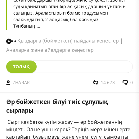
суды қайнатып оған бір ас қасық даршын ұнтағын
салыңыз. Араластырып бөлме градусымен
салқындатып, 2 ас қасық бал қосыңыз.
Тұнбаның.....
Қыздарға (бойжеткен) пайдалы кеңестер |
Аналарға және әйелдерге кеңестер
ТОЛЫҚ
ZHARAR
14 623
0
Әр бойжеткен білуі тиіс сұлулық
сырлары
Сырт келбетке күтім жасау — әр бойжеткеннің
міндеті. Ол не үшін керек? Теріңіз мерзімінен ерте
қартайып, бұзылмауы және үнемі сұлу, сымбатты