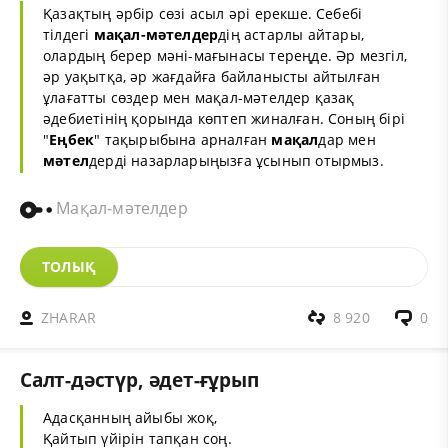
Қазақтың әрбір сөзі асыл әрі ерекше. Себебі
тілдегі
мақал-мәтелдер
дің астарлы айтары,
олардың берер мәні-мағынасы тереңде. Әр мезгіл,
әр уақытқа, әр жағдайға байланысты айтылған
ұлағатты сөздер мен мақал-мәтелдер қазақ
әдебиетінің қорында көптеп жиналған. Соның бірі
"
Еңбек
" тақырыбына арналған
мақал
дар мен
мәтел
дерді назарларыңызға ұсынып отырмыз.
Мақал-мәтелдер
ТОЛЫҚ
ZHARAR
8 920
0
Салт-дәстүр, әдет-ғұрып
Адасқанның айыбы жоқ,
Қайтып үйірін тапқан соң.