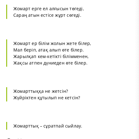
Жомарт ерге ел алғысын төгеді,
Сараң атын естісе жұрт сөгеді.
Жомарт ер білім жолын жете білер,
Мал беріп, атақ алып өте білер.
Жарылқап кем-кетікті білімменен,
Жақсы атпен дүниеден өте білер.
Жомарттыққа не жетсін?
Жүйріктен құтылып не кетсін?
Жомарттық – сұратпай сыйлау.