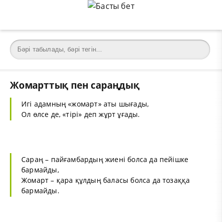
Жомарттық пен сараңдық
Игі адамның «жомарт» аты шығады,
Ол өлсе де, «тірі» деп жұрт ұғады.
Сараң – пайғамбардың жиені болса да пейішке
бармайды,
Жомарт – қара құлдың баласы болса да тозаққа
бармайды.