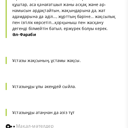
құштар, аса қанағатшыл жаны асқақ және ар-
намысын ардақтайтын, жақындарына да, жат
адамдарына да әділ…, жұрттың бәріне… жақсылық
пен ізгілік көрсетіп…қорқыныш пен жасқану
дегенді білмейтін батыл, ержүрек болуы керек.
Әл-Фараби
Ұстазы жақсының, ұстамы жақсы.
Ұстазыңды ұлы әкеңдей сыйла.
Ұстазыңды атаңнан да әзіз тұт
Мақал-мәтелдер