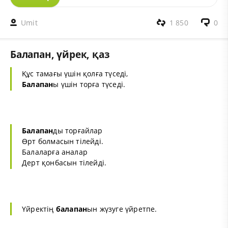
Umit
1 850
0
Балапан, үйрек, қаз
Құс тамағы үшін қолға түседі,
Балапан
ы үшін торға түседі.
Балапан
ды торғайлар
Өрт болмасын тілейді.
Балаларға аналар
Дерт қонбасын тілейді.
Үйректің
балапан
ын жүзуге үйретпе.