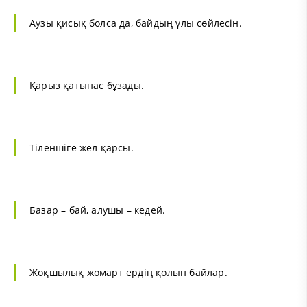
Аузы қисық болса да, байдың ұлы сөйлесін.
Қарыз қатынас бұзады.
Тіленшіге жел қарсы.
Базар – бай, алушы – кедей.
Жоқшылық жомарт ердің қолын байлар.