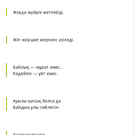
Жоққа жүйрік жетпейді.
Жіп жіңішке жерінен үзіледі.
Байлық — мұрат емес,
Кедейлік — ұят емес.
Ауызы қисық болса да
Байдың ұлы сөйлесін.
Ашаршылықта