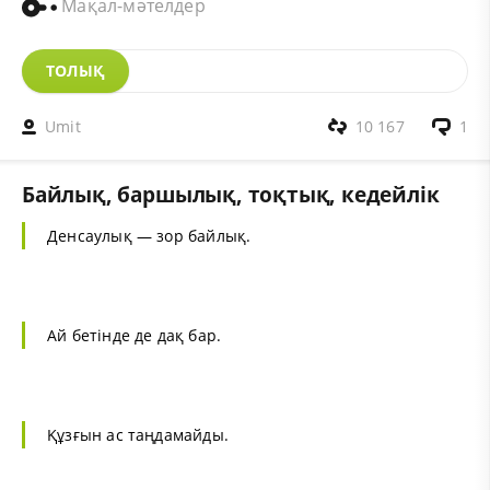
Мақал-мәтелдер
ТОЛЫҚ
Umit
10 167
1
Байлық, баршылық, тоқтық, кедейлік
Денсаулық — зор байлық.
Ай бетінде де дақ бар.
Құзғын ас таңдамайды.