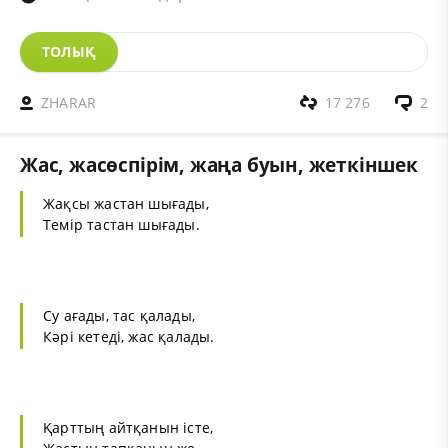
ТОЛЫҚ
ZHARAR
17 276
2
Жас, жасөспірім, жаңа буын, жеткіншек
Жақсы жастан шығады,
Темір тастан шығады.
Су ағады, тас қалады,
Кәрі кетеді, жас қалады.
Қарттың айтқанын істе,