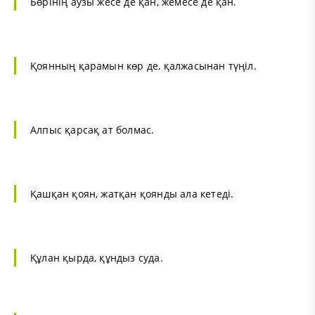
Бөрінің аузы жесе де қан, жемесе де қан.
Қоянның қарамын көр де, қалжасынан түңіл.
Алпыс қарсақ ат болмас.
Қашқан қоян, жатқан қоянды ала кетеді.
Құлан қырда, құндыз суда.