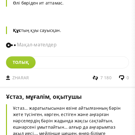
Өлі бөріден ит аттамас.
Құс
тың қуы сауысқан.
Мақал-мәтелдер
ТОЛЫҚ
ZHARAR
7 180
0
Ұстаз, мұғалім, оқытушы
Ұстаз… жаратылысынан өзіне айтылғанның бәрін
жете түсінген, көрген, естіген және аңғарған
нәрселердің бәрін жадында жақсы сақтайтын,
ешнәрсені ұмытпайтын… алғыр да аңғарымпаз
ақыл иесі…, мейлінше шешен, өнер-білімге