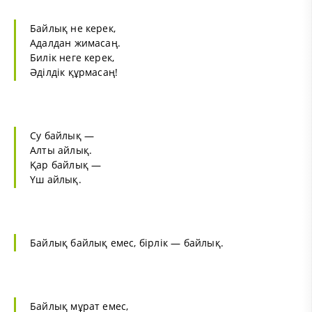
Байлық не керек,
Адалдан жимасаң.
Билік неге керек,
Әділдік құрмасаң!
Су байлық —
Алты айлық.
Қар байлық —
Үш айлық.
Байлық байлық емес, бірлік — байлық.
Байлық мұрат емес,