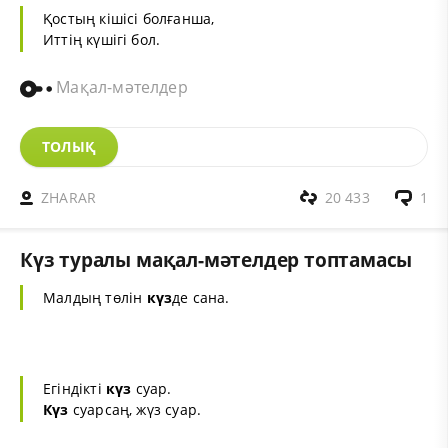
Қостың кішісі болғанша,
Иттің күшігі бол.
Мақал-мәтелдер
ТОЛЫҚ
ZHARAR
20 433
1
Күз туралы мақал-мәтелдер топтамасы
Малдың төлін
күз
де сана.
Егіндікті
күз
суар.
Күз
суарсаң, жүз суар.