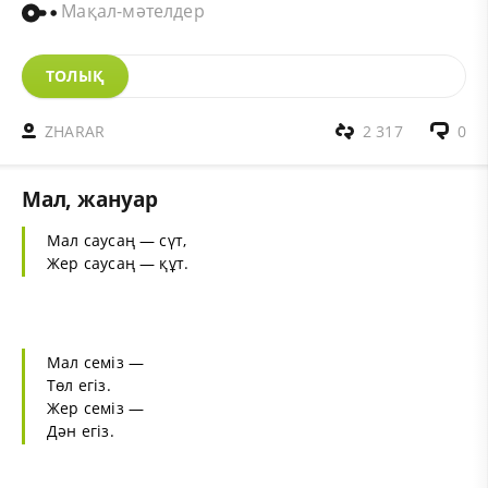
Мақал-мәтелдер
ТОЛЫҚ
ZHARAR
2 317
0
Мал, жануар
Мал саусаң — сүт,
Жер саусаң — құт.
Мал семіз —
Төл егіз.
Жер семіз —
Дән егіз.