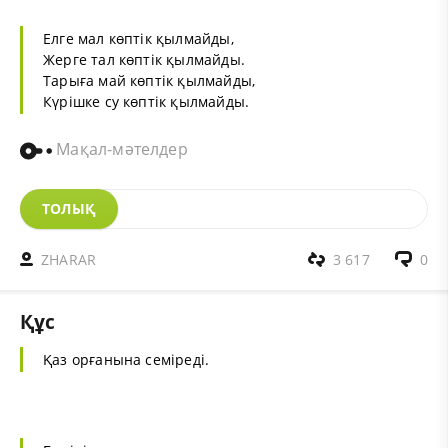
Елге мал көптік қылмайды,
Жерге тал көптік қылмайды.
Тарыға май көптік қылмайды,
Күрішке су көптік қылмайды.
Мақал-мәтелдер
ТОЛЫҚ
ZHARAR
3 617
0
Құс
Қаз орғанына семіреді.