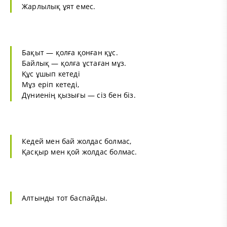
Жарлылық ұят емес.
Бақыт — қолға қонған құс.
Байлық — қолға ұстаған мұз.
Құс ұшып кетеді
Мұз еріп кетеді,
Дүниенің қызығы — сіз бен біз.
Кедей мен бай жолдас болмас,
Қасқыр мен қой жолдас болмас.
Алтынды тот баспайды.