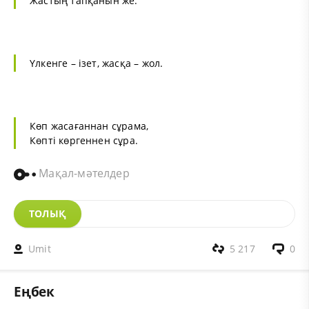
Жастың тапқанын же.
Үлкенге – ізет, жасқа – жол.
Көп жасағаннан сұрама,
Көпті көргеннен сұра.
Мақал-мәтелдер
ТОЛЫҚ
Umit
5 217
0
Еңбек