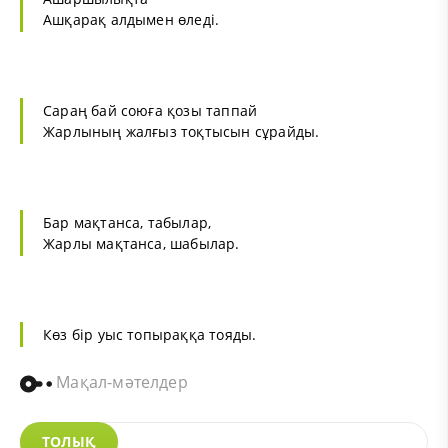
Ашқарақ алдымен өледі.
Сараң бай союға қозы таппай
Жарлының жалғыз тоқтысын сұрайды.
Бар мақтанса, табылар,
Жарлы мақтанса, шабылар.
Көз бір уыс топыраққа тояды.
Мақал-мәтелдер
ТОЛЫҚ