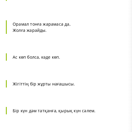
Орамал тонға жарамаса да,
Жолға жарайды.
Ас көп болса, кәде көп.
Жігіттің бір жұрты нағашысы.
Бір күн дәм татқанға, қырық күн сәлем.