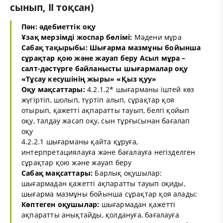
сынып, II тоқсан)
Пән: әдебиеттік оқу
Ұзақ мерзімді жоспар бөлімі:
Мәдени мұра
Сабақ тақырыбы: Шығарма мазмұны бойынша
сұрақтар қою және жауап беру Асыл мұра –
салт-дәстүрге байланысты шығармалар оқу
«Тұсау кесушінің жыры» «Қыз қуу»
Оқу мақсаттары:
4.2.1.2* шығарманы іштей көз
жүгіртіп, шолып, түртіп алып, сұрақтар қоя
отырып, қажетті ақпаратты тауып, белгі қойып
оқу, талдау жасап оқу, сын тұрғысынан бағалап
оқу
4.2.2.1 шығарманы қайта құруға,
интерпретациялауға және бағалауға негізделген
сұрақтар қою және жауап беру
Сабақ мақсаттары:
Барлық оқушылар:
шығармадан қажетті ақпаратты тауып оқиды,
шығарма мазмұны бойынша сұрақтар қоя алады;
Көптеген оқушылар:
шығармадан қажетті
ақпаратты анықтайды, қолдануға, бағалауға