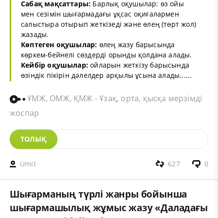
Сабақ мақсаттары:
Барлық оқушылар: өз ойы
мен сезімін шығармадағы ұқсас оқиғалармен
салыстыра отырып жеткізеді және өлең (төрт жол)
жазады.
Көптеген оқушылар:
өлең жазу барысында
көркем-бейнелі сөздерді орынды қолдана алады.
Кейбір оқушылар:
ойларын жеткізу барысында
өзіндік пікірін дәлелдер арқылы ұсына алады......
ҰМЖ, ОМЖ, ҚМЖ - Ұзақ, орта, қысқа мерзімді
жоспар
ТОЛЫҚ
Umit
627
0
Шығарманың түрлі жанры бойынша
шығармашылық жұмыс жазу «Даладағы