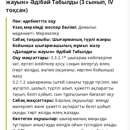
жауын» Әдібай Табылды (3 сынып, IV
тоқсан)
Пән: әдебиеттік оқу
Ұзақ мерзімді жоспар бөлімі:
Демалыс
мәдениеті. Мерекелер
Сабақ тақырыбы: Шығарманың түрлі жанры
бойынша шығармашылық жұмыс жазу
«Даладағы жауын» Әдібай Табылды
Оқу мақсаттары:
3.3.2.1* шығарма кейіпкеріне
хат, ертегі (кейіпкер қосу, соңын өзгерту), өлең
(төрт жолды), әңгіме (оқығаны, көргені бойынша)
жазу
3.2.1.2 шығарманы іштей саналы түрде түсініп, көз
жүгіртіп, шолып, түртіп алып, қажетті ақпаратты
тауып, белгі қойып, сын тұрғысынан бағалап оқу
Сабақ мақсаттары:
Барлық оқушылар: өлеңді
мәнерлеп және қажетті ақпаратты белгі қойып
оқиды, төрт жолды өлең жазады.
Көптеген оқушылар:
шығарманың маңызды
тұстарын анықтауда өзіндік ойын түсіндіре алады.