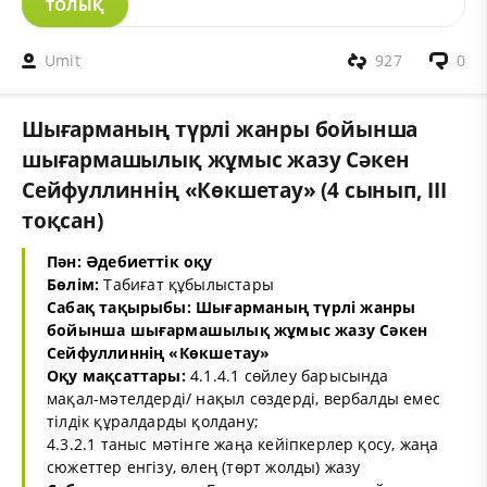
ТОЛЫҚ
Umit
927
0
Шығарманың түрлі жанры бойынша
шығармашылық жұмыс жазу Сәкен
Сейфуллиннің «Көкшетау» (4 сынып, III
тоқсан)
Пән: Әдебиеттік оқу
Бөлім:
Табиғат құбылыстары
Сабақ тақырыбы: Шығарманың түрлі жанры
бойынша шығармашылық жұмыс жазу Сәкен
Сейфуллиннің «Көкшетау»
Оқу мақсаттары:
4.1.4.1 сөйлеу барысында
мақал-мәтелдерді/ нақыл сөздерді, вербалды емес
тілдік құралдарды қолдану;
4.3.2.1 таныс мәтінге жаңа кейіпкерлер қосу, жаңа
сюжеттер енгізу, өлең (төрт жолды) жазу