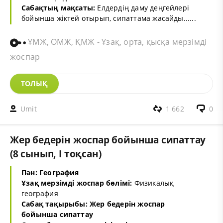
Сабақтың мақсаты:
Елдердің даму деңгейлері
бойынша жіктей отырып, сипаттама жасайды......
ҰМЖ, ОМЖ, ҚМЖ - Ұзақ, орта, қысқа мерзімді
жоспар
ТОЛЫҚ
Umit
1 662
0
Жер бедерін жоспар бойынша сипаттау
(8 сынып, I тоқсан)
Пән: География
Ұзақ мерзімді жоспар бөлімі:
Физикалық
география
Сабақ тақырыбы: Жер бедерін жоспар
бойынша сипаттау