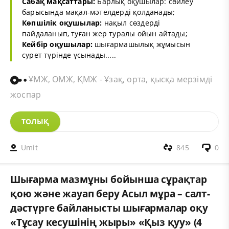
Сабақ мақсаттары:
Барлық оқушылар: сөйлеу
барысында мақал-мәтелдерді қолданады;
Көпшілік оқушылар:
нақыл сөздерді
пайдаланып, туған жер туралы ойын айтады;
Кейбір оқушылар:
шығармашылық жұмысын
сурет түрінде ұсынады.....
ҰМЖ, ОМЖ, ҚМЖ - Ұзақ, орта, қысқа мерзімді
жоспар
ТОЛЫҚ
Umit
845
0
Шығарма мазмұны бойынша сұрақтар
қою және жауап беру Асыл мұра – салт-
дәстүрге байланысты шығармалар оқу
«Тұсау кесушінің жыры» «Қыз қуу» (4