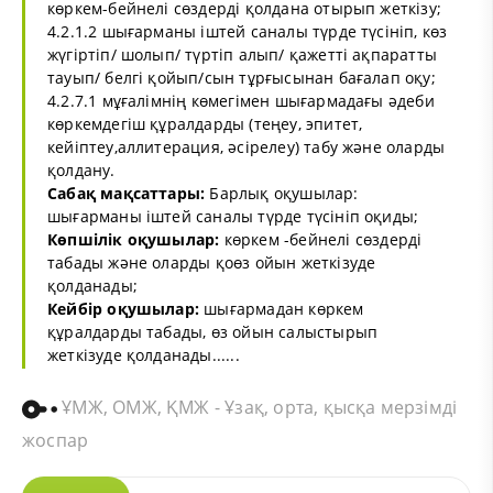
көркем-бейнелі сөздерді қолдана отырып жеткізу;
4.2.1.2 шығарманы іштей саналы түрде түсініп, көз
жүгіртіп/ шолып/ түртіп алып/ қажетті ақпаратты
тауып/ белгі қойып/сын тұрғысынан бағалап оқу;
4.2.7.1 мұғалімнің көмегімен шығармадағы әдеби
көркемдегіш құралдарды (теңеу, эпитет,
кейіптеу,аллитерация, әсірелеу) табу және оларды
қолдану.
Сабақ мақсаттары:
Барлық оқушылар:
шығарманы іштей саналы түрде түсініп оқиды;
Көпшілік оқушылар:
көркем -бейнелі сөздерді
табады және оларды қоөз ойын жеткізуде
қолданады;
Кейбір оқушылар:
шығармадан көркем
құралдарды табады, өз ойын салыстырып
жеткізуде қолданады......
ҰМЖ, ОМЖ, ҚМЖ - Ұзақ, орта, қысқа мерзімді
жоспар