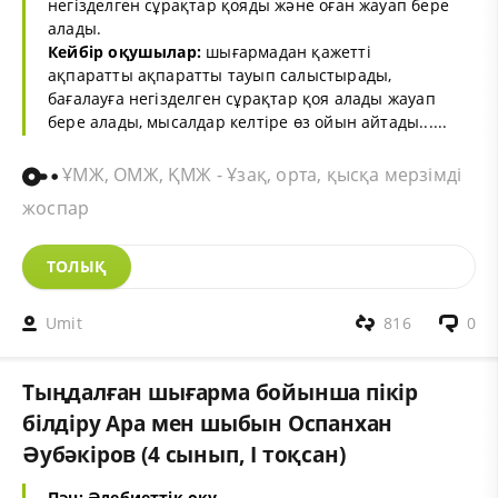
негізделген сұрақтар қояды және оған жауап бере
алады.
Кейбір оқушылар:
шығармадан қажетті
ақпаратты ақпаратты тауып салыстырады,
бағалауға негізделген сұрақтар қоя алады жауап
бере алады, мысалдар келтіре өз ойын айтады......
ҰМЖ, ОМЖ, ҚМЖ - Ұзақ, орта, қысқа мерзімді
жоспар
ТОЛЫҚ
Umit
816
0
Тыңдалған шығарма бойынша пікір
білдіру Ара мен шыбын Оспанхан
Әубәкіров (4 сынып, I тоқсан)
Пән: Әдебиеттік оқу