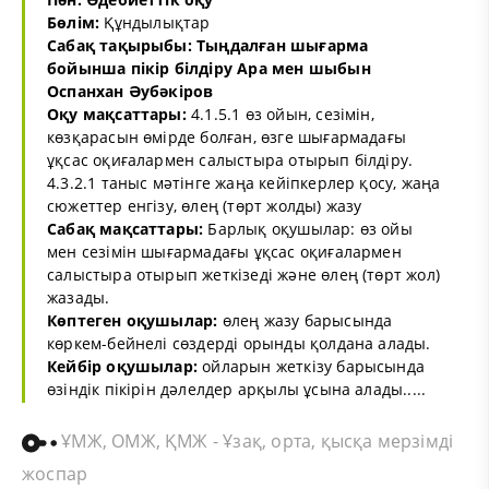
Бөлім:
Құндылықтар
Сабақ тақырыбы: Тыңдалған шығарма
бойынша пікір білдіру Ара мен шыбын
Оспанхан Әубәкіров
Оқу мақсаттары:
4.1.5.1 өз ойын, сезімін,
көзқарасын өмірде болған, өзге шығармадағы
ұқсас оқиғалармен салыстыра отырып білдіру.
4.3.2.1 таныс мәтінге жаңа кейіпкерлер қосу, жаңа
сюжеттер енгізу, өлең (төрт жолды) жазу
Сабақ мақсаттары:
Барлық оқушылар: өз ойы
мен сезімін шығармадағы ұқсас оқиғалармен
салыстыра отырып жеткізеді және өлең (төрт жол)
жазады.
Көптеген оқушылар:
өлең жазу барысында
көркем-бейнелі сөздерді орынды қолдана алады.
Кейбір оқушылар:
ойларын жеткізу барысында
өзіндік пікірін дәлелдер арқылы ұсына алады.....
ҰМЖ, ОМЖ, ҚМЖ - Ұзақ, орта, қысқа мерзімді
жоспар