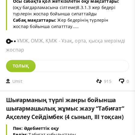
Осы сабақта қол жеткізілетін оқу мақсаттары:
(оқу бағдарламасына сілтеме)8.3.1.3 жер бедері
түрлерін жоспар бойынша сипаттайды
Сабақ мақсаттары:
Жер бедерінің түрлерін
жоспар бойынша сипатттау.....
ҰМЖ, ОМЖ, ҚМЖ - Ұзақ, орта, қысқа мерзімді
жоспар
ТОЛЫҚ
Umit
915
0
Шығарманың түрлі жанры бойынша
шығармашылық жұмыс жазу “Табиғат”
Ақселеу Сейдімбек (4 сынып, III тоқсан)
Пән: Әдебиеттік оқу
Бөлім:
Табиғат құбылыстары