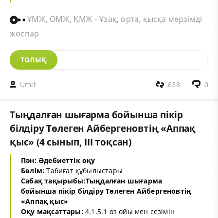
ҰМЖ, ОМЖ, ҚМЖ - Ұзақ, орта, қысқа мерзімді
жоспар
ТОЛЫҚ
Umit
838
0
Тыңдалған шығарма бойынша пікір
білдіру Төлеген Айбергеновтің «Аппақ
қыс» (4 сынып, III тоқсан)
Пән: Әдебиеттік оқу
Бөлім:
Табиғат құбылыстары
Сабақ тақырыбы:Тыңдалған шығарма
бойынша пікір білдіру Төлеген Айбергеновтің
«Аппақ қыс»
Оқу мақсаттары:
4.1.5.1 өз ойы мен сезімін