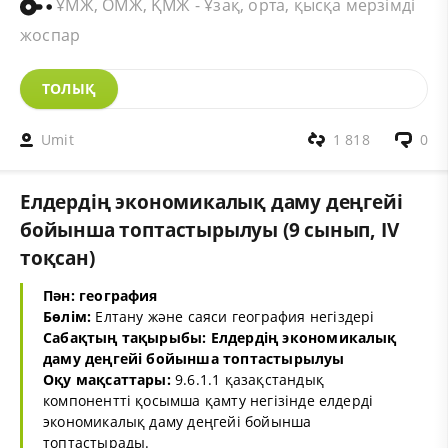
ҰМЖ, ОМЖ, ҚМЖ - Ұзақ, орта, қысқа мерзімді
жоспар
ТОЛЫҚ
Umit
1 818
0
Елдердің экономикалық даму деңгейі
бойынша топтастырылуы (9 сынып, IV
тоқсан)
Пән: география
Бөлім:
Елтану және саяси география негіздері
Сабақтың тақырыбы: Елдердің экономикалық
даму деңгейі бойынша топтастырылуы
Оқу мақсаттары:
9.6.1.1 қазақстандық
компонентті қосымша қамту негізінде елдерді
экономикалық даму деңгейі бойынша
топтастырады.