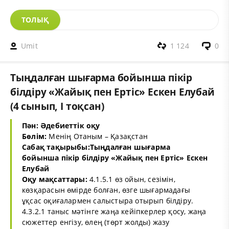
ТОЛЫҚ
Umit
1 124
0
Тыңдалған шығарма бойынша пікір
білдіру «Жайық пен Ертіс» Ескен Елубай
(4 сынып, I тоқсан)
Пән: Әдебиеттік оқу
Бөлім:
Менің Отаным – Қазақстан
Сабақ тақырыбы:Тыңдалған шығарма
бойынша пікір білдіру «Жайық пен Ертіс» Ескен
Елубай
Оқу мақсаттары:
4.1.5.1 өз ойын, сезімін,
көзқарасын өмірде болған, өзге шығармадағы
ұқсас оқиғалармен салыстыра отырып білдіру.
4.3.2.1 таныс мәтінге жаңа кейіпкерлер қосу, жаңа
сюжеттер енгізу, өлең (төрт жолды) жазу