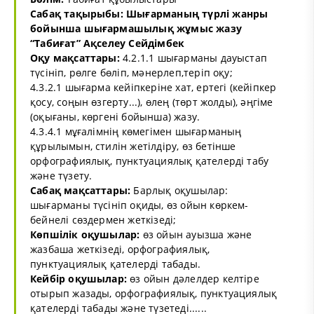
Сабақ тақырыбы: Шығарманың түрлі жанры
бойынша шығармашылық жұмыс жазу
“Табиғат” Ақселеу Сейдімбек
Оқу мақсаттары:
4.2.1.1 шығарманы дауыстап
түсініп, рөлге бөліп, мәнерлеп,теріп оқу;
4.3.2.1 шығарма кейіпкеріне хат, ертегі (кейіпкер
қосу, соңын өзгерту...), өлең (төрт жолды), әңгіме
(оқығаны, көргені бойынша) жазу.
4.3.4.1 мұғалімнің көмегімен шығарманың
құрылымын, стилін жетілдіру, өз бетінше
орфографиялық, пунктуациялық қателерді табу
және түзету.
Сабақ мақсаттары:
Барлық оқушылар:
шығарманы түсініп оқиды, өз ойын көркем-
бейнелі сөздермен жеткізеді;
Көпшілік оқушылар:
өз ойын ауызша және
жазбаша жеткізеді, орфографиялық,
пунктуациялық қателерді табады.
Кейбір оқушылар:
өз ойын дәлелдер келтіре
отырып жазады, орфографиялық, пунктуациялық
қателерді табады және түзетеді......