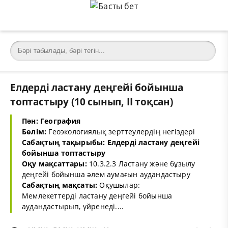
Елдерді ластану деңгейі бойынша
топтастыру (10 сынып, II тоқсан)
Пән: География
Бөлім:
Геоэкологиялық зерттеулердің негіздері
Сабақтың тақырыбы: Елдерді ластану деңгейі
бойынша топтастыру
Оқу мақсаттары:
10.3.2.3 Ластану және бұзылу
деңгейі бойынша әлем аумағын аудандастыру
Сабақтың мақсаты:
Оқушылар:
Мемлекеттерді ластану деңгейі бойынша
аудандастырып, үйренеді....