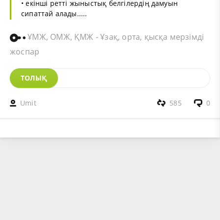
• екінші ретті жыныстық белгілердің дамуын
сипаттай алады.....
ҰМЖ, ОМЖ, ҚМЖ - Ұзақ, орта, қысқа мерзімді
жоспар
ТОЛЫҚ
Umit
585
0