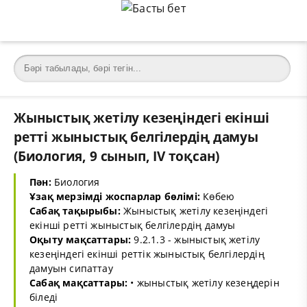
Жыныстық жетілу кезеңіндегі екінші
ретті жыныстық белгілердің дамуы
(Биология, 9 сынып, IV тоқсан)
Пән:
Биология
Ұзақ мерзімді жоспарлар бөлімі:
Көбею
Сабақ тақырыбы:
Жыныстық жетілу кезеңіндегі
екінші ретті жыныстық белгілердің дамуы
Оқыту мақсаттары:
9.2.1.3 - жыныстық жетілу
кезеңіндегі екінші реттік жыныстық белгілердің
дамуын сипаттау
Сабақ мақсаттары:
• жыныстық жетілу кезеңдерін
біледі