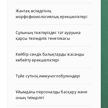
Жантақ өсімдігінің
морфофизиологиялық ерекшеліктері
Сұлының тәжтәріздес тат ауруына
қарсы төзімділік генетикасы
Кейбір сәндік балықтарды жасанды
көбейту ерекшеліктері
Түйе сүтінің иммуноглобулиндері
Ұйымдағы персоналды басқару және
оның тиімділігі