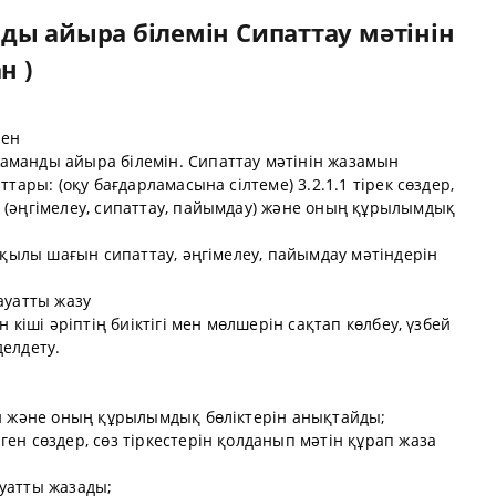
ды айыра білемін Сипаттау мәтінін
н )
рен
аманды айыра білемін. Сипаттау мәтінін жазамын
ттары: (оқу бағдарламасына сілтеме) 3.2.1.1 тірек сөздер,
 (әңгімелеу, сипаттау, пайымдау) және оның құрылымдық
арқылы шағын сипаттау, әңгімелеу, пайымдау мәтіндерін
 сауатты жазу
н кіші әріптің биіктігі мен мөлшерін сақтап көлбеу, үзбей
делдету.
ін және оның құрылымдық бөліктерін анықтайды;
ген сөздер, сөз тіркестерін қолданып мәтін құрап жаза
сауатты жазады;