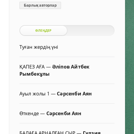
Барлық авторлар
ӨЛЕҢДЕР
Туған жердің үні
ҚАПЕЗ АҒА
—
Әліпов Айтбек
Рымбекұлы
Ауыл жолы 1
—
Сәрсенби Аян
Өткенде
—
Сәрсенби Аян
БАЛАҒА АРНАЛҒАН СЫР
—
Гүлзия