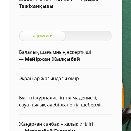
Тәжіханқызы
ӘҢГІМЕЛЕР
Балалық шағымның ескерткіші
—
Мейіржан Жылқыбай
Экран ар жағындағы өмір
Бүгінгі журналистің тіл мәдениеті,
сауаттылық әдебі және тіл шеберлігі
Жаңарған саябақ – халық игілігі
—
Мергенбай Гүлсезім