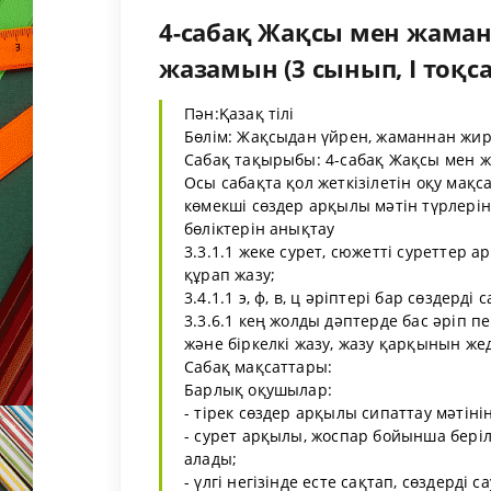
4-сабақ Жақсы мен жаман
жазамын (3 сынып, I тоқса
Пән:Қазақ тілі
Бөлім: Жақсыдан үйрен, жаманнан жи
Сабақ тақырыбы: 4-сабақ Жақсы мен ж
Осы сабақта қол жеткізілетін оқу мақса
көмекші сөздер арқылы мәтін түрлерін
бөліктерін анықтау
3.3.1.1 жеке сурет, сюжетті суреттер 
құрап жазу;
3.4.1.1 э, ф, в, ц әріптері бар сөздерді
3.3.6.1 кең жолды дәптерде бас әріп пе
және біркелкі жазу, жазу қарқынын же
Сабақ мақсаттары:
Барлық оқушылар:
- тірек сөздер арқылы сипаттау мәтін
- сурет арқылы, жоспар бойынша беріл
алады;
- үлгі негізінде есте сақтап, сөздерді 