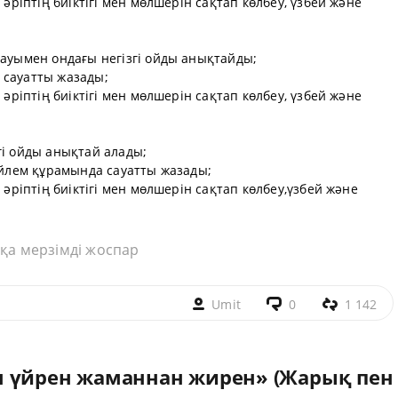
 әріптің биіктігі мен мөлшерін сақтап көлбеу, үзбей және
дауымен ондағы негізгі ойды анықтайды;
 сауатты жазады;
 әріптің биіктігі мен мөлшерін сақтап көлбеу, үзбей және
гі ойды анықтай алады;
сөйлем құрамында сауатты жазады;
 әріптің биіктігі мен мөлшерін сақтап көлбеу,үзбей және
қа мерзімді жоспар
Umit
0
1 142
н үйрен жаманнан жирен» (Жарық пен