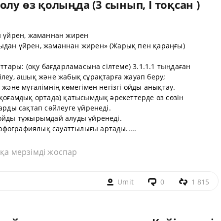
лу өз қолыңда (3 сынып, I тоқсан )
ан үйрен, жаманнан жирен
ыдан үйрен, жаманнан жирен» (Жарық пен қараңғы)
аттары: (оқу бағдарламасына сілтеме) 3.1.1.1 тыңдаған
ілеу, ашық және жабық сұрақтарға жауап беру;
 және мұғалімнің көмегімен негізгі ойды анықтау.
(қоғамдық ортада) қатысымдық әрекеттерде өз сөзін
арды сақтап сөйлеуге үйренеді.
 ойды тұжырымдай алуды үйренеді.
фографиялық сауаттылығы артады.....
қа мерзімді жоспар
Umit
0
1 815