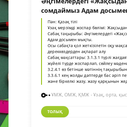
Әңгімелердегі «Жақсыдан
сомдаймыз Адам досымен 
Пән: Қазақ тілі
Ұзақ мерзімді жоспар бөлімі: Жақсыд
Сабақ тақырыбы: Әңгімелердегі «Жақс
Адам досымен мықты.
Осы сабақта қол жеткізілетін оқу мақса
дереккөздерден ақпарат алу
Сабақ мақсаттары: 3.1.3.1 түрлі жағда
жүйелі түрде жоспарлап, сөйлеу мәден
3.2.4.1 өз бетінше мәтіннің тақырыбын
3.3.6.1 кең жолды дәптерде бас әріп пе
және біркелкі жазу, жазу қарқынын жеде
ҰМЖ, ОМЖ, ҚМЖ - Ұзақ, орта, қыс
ТОЛЫҚ