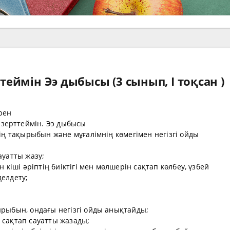
ймін Ээ дыбысы (3 сынып, I тоқсан )
рен
зерттеймін. Ээ дыбысы
нің тақырыбын және мұғалімнің көмегімен негізгі ойды
сауатты жазу;
н кіші әріптің биіктігі мен мөлшерін сақтап көлбеу, үзбей
делдету;
ырыбын, ондағы негізгі ойды анықтайды;
те сақтап сауатты жазады;