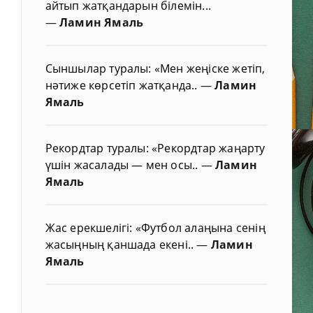
айтып жатқандарын білемін...
—
Ламин Ямаль
Сыншылар туралы: «Мен жеңіске жетіп,
нәтиже көрсетіп жатқанда..
—
Ламин
Ямаль
Рекордтар туралы: «Рекордтар жаңарту
үшін жасалады — мен осы..
—
Ламин
Ямаль
Жас ерекшелігі: «Футбол алаңына сенің
жасыңның қаншада екені..
—
Ламин
Ямаль