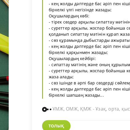
- кең жолды дәптерде бас әріп пен кіші
біркелкі үлгі негізінде жазады;
Оқушылардың көбі:
- тірек сөздер арқылы сипаттау мәтін
- суреттер арқылы, жоспар бойынша сө
қолданып сипаттау мәтінін құрап жаза
- сөз құрамында дыбыстарды ажыратып
- кең жолды дәптерде бас әріп пен кіші
біркелкі қарқынмен жазады;
Оқушылардың кейбірі:
- сипаттау мәтінің және оның құрылым
- суреттер арқылы, жоспар бойынша кө
жаза алады;
- сөз ішінде в әрпі бар сөздерді сөйле
- кең жолды дәптерде бас әріп пен кіші
біркелкі шапшаң жазады...
ҰМЖ, ОМЖ, ҚМЖ - Ұзақ, орта, қыс
ТОЛЫҚ