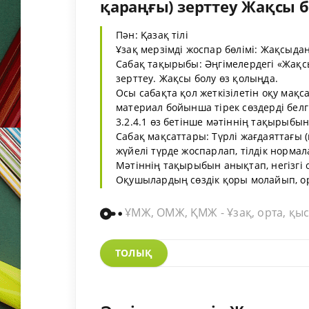
қараңғы) зерттеу Жақсы бо
Пән: Қазақ тілі
Ұзақ мерзімді жоспар бөлімі: Жақсыд
Сабақ тақырыбы: Әңгімелердегі «Жақс
зерттеу. Жақсы болу өз қолыңда.
Осы сабақта қол жеткізілетін оқу мақс
материал бойынша тірек сөздерді белг
3.2.4.1 өз бетінше мәтіннің тақырыбын
Сабақ мақсаттары: Түрлі жағдаяттағы 
жүйелі түрде жоспарлап, тілдік нормал
Мәтіннің тақырыбын анықтап, негізгі
Оқушылардың сөздік қоры молайып, ор
ҰМЖ, ОМЖ, ҚМЖ - Ұзақ, орта, қыс
ТОЛЫҚ