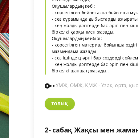
Оқушылардың көбі:
- көрсетілген бейнетаспа бойынша мұғ
- сөз құрамында дыбыстарды ажыратып
- кең жолды дәптерде бас әріп пен кіші
біркелкі қарқынмен жазады;
Оқушылардың кейбірі:
- көрсетілген материал бойынша өздіг
мазмұндама жазады
- сөз ішінде ц әрпі бар сөздерді сөйле
- кең жолды дәптерде бас әріп пен кіші
біркелкі шапшаң жазады..
ҰМЖ, ОМЖ, ҚМЖ - Ұзақ, орта, қыс
ТОЛЫҚ
2- сабақ Жақсы мен жаман