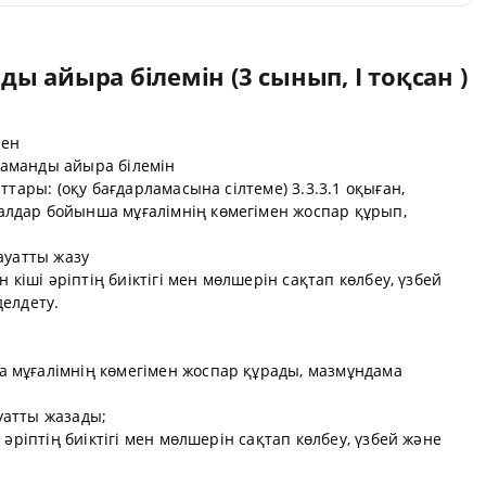
ы айыра білемін (3 сынып, I тоқсан )
рен
жаманды айыра білемін
ттары: (оқу бағдарламасына сілтеме) 3.3.3.1 оқыған,
лдар бойынша мұғалімнің көмегімен жоспар құрып,
 сауатты жазу
н кіші әріптің биіктігі мен мөлшерін сақтап көлбеу, үзбей
делдету.
 мұғалімнің көмегімен жоспар құрады, мазмұндама
ауатты жазады;
 әріптің биіктігі мен мөлшерін сақтап көлбеу, үзбей және