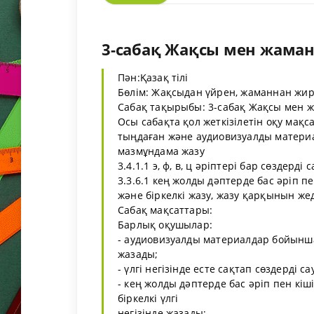
3-сабақ Жақсы мен жаманд
Пән:Қазақ тілі
Бөлім: Жақсыдан үйрен, жаманнан жи
Сабақ тақырыбы: 3-сабақ Жақсы мен 
Осы сабақта қол жеткізілетін оқу мақса
тыңдаған және аудиовизуалды материа
мазмұндама жазу
3.4.1.1 э, ф, в, ц әріптері бар сөздерді
3.3.6.1 кең жолды дәптерде бас әріп пе
және біркелкі жазу, жазу қарқынын же
Сабақ мақсаттары:
Барлық оқушылар:
- аудиовизуалды материалдар бойынша
жазады;
- үлгі негізінде есте сақтап сөздерді с
- кең жолды дәптерде бас әріп пен кіші
біркелкі үлгі
негізінде жазады;