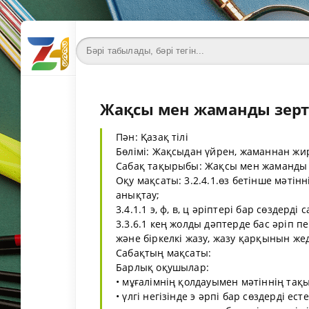
Жақсы мен жаманды зертте
Пән: Қазақ тілі
Бөлімі: Жақсыдан үйрен, жаманнан жи
Сабақ тақырыбы: Жақсы мен жаманды 
Оқу мақсаты: 3.2.4.1.өз бетінше мәтін
анықтау;
3.4.1.1 э, ф, в, ц әріптері бар сөздерді 
3.3.6.1 кең жолды дәптерде бас әріп пе
және біркелкі жазу, жазу қарқынын же
Сабақтың мақсаты:
Барлық оқушылар:
• мұғалімнің қолдауымен мәтіннің тақ
• үлгі негізінде э әрпі бар сөздерді ес