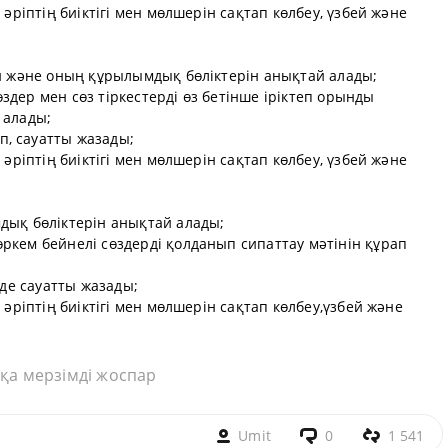
 әріптің биіктігі мен мөлшерін сақтап көлбеу, үзбей және
ін және оның құрылымдық бөліктерін анықтай алады;
здер мен сөз тіркестерді өз бетінше іріктеп орынды
 алады;
, сауатты жазады;
 әріптің биіктігі мен мөлшерін сақтап көлбеу, үзбей және
дық бөліктерін анықтай алады;
ркем бейнелі сөздерді қолданып сипаттау мәтінін құрап
мде сауатты жазады;
 әріптің биіктігі мен мөлшерін сақтап көлбеу,үзбей және
қа мерзімді жоспар
Umit
0
1 541