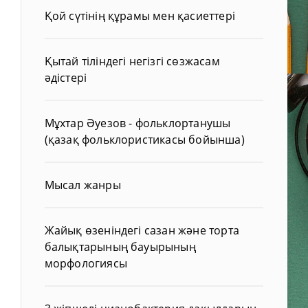
Қой сүтінің құрамы мен қасиеттері
Қытай тіліндегі негізгі сөзжасам
әдістері
Мұхтар Әуезов - фольклортанушы
(қазақ фольклористикасы бойынша)
Мысал жанры
Жайық өзеніндегі сазан және торта
балықтарының бауырының
морфологиясы