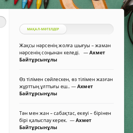
МАҚАЛ-МӘТЕЛДЕР
Жақсы нәрсенің жолға шығуы – жаман
нәрсенің соңынан келеді.
—
Ахмет
Байтұрсынұлы
Өз тілімен сөйлескен, өз тілімен жазған
жұрттың ұлттығы еш..
—
Ахмет
Байтұрсынұлы
Тән мен жан – сабақтас, екеуі – бірінен
бірі қалыспау керек.
—
Ахмет
Байтұрсынұлы