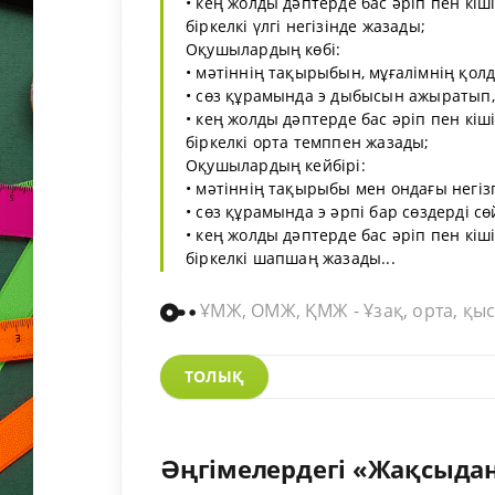
• кең жолды дәптерде бас әріп пен кіші
біркелкі үлгі негізінде жазады;
Оқушылардың көбі:
• мәтіннің тақырыбын, мұғалімнің қол
• сөз құрамында э дыбысын ажыратып,
• кең жолды дәптерде бас әріп пен кіші
біркелкі орта темппен жазады;
Оқушылардың кейбірі:
• мәтіннің тақырыбы мен ондағы негіз
• сөз құрамында э әрпі бар сөздерді 
• кең жолды дәптерде бас әріп пен кіші
біркелкі шапшаң жазады...
ҰМЖ, ОМЖ, ҚМЖ - Ұзақ, орта, қыс
ТОЛЫҚ
Әңгімелердегі «Жақсыда