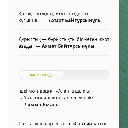
Қазақ – жоқшы, жоғын іздеген
қуғыншы.
—
Ахмет Байтұрсынұлы
Дұрыстық — бұрыстықты білмеген жұрт
азады.
—
Ахмет Байтұрсынұлы
НАҚЫЛ СӨЗДЕР
Ішкі мотивация: «Алаңға шыққан
сайын, болашақтағы ересек өзім..
—
Ламин Ямаль
Сөз тасушылар туралы: «Сартымнан не