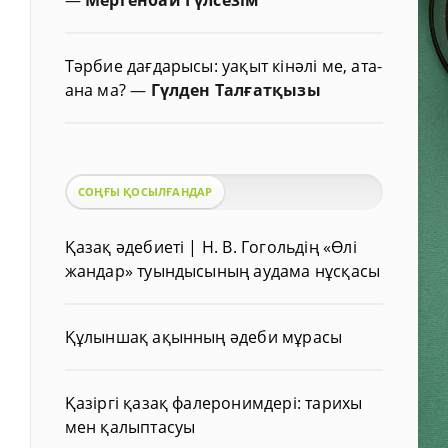
Тәрбие дағдарысы: уақыт кінәлі ме, ата-
ана ма?
—
Гүлден Талғатқызы
СОҢҒЫ ҚОСЫЛҒАНДАР
Қазақ әдебиеті | Н. В. Гогольдің «Өлі
жандар» туындысының аудама нұсқасы
Құлыншақ ақынның әдеби мұрасы
Қазіргі қазақ фалеронимдері: тарихы
мен қалыптасуы