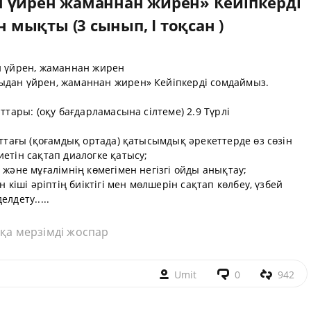
 үйрен жаманнан жирен» Кейіпкерді
мықты (3 сынып, I тоқсан )
ан үйрен, жаманнан жирен
ыдан үйрен, жаманнан жирен» Кейіпкерді сомдаймыз.
ттары: (оқу бағдарламасына сілтеме) 2.9 Түрлі
яттағы (қоғамдық ортада) қатысымдық әрекеттерде өз сөзін
иетін сақтап диалогке қатысу;
 және мұғалімнің көмегімен негізгі ойды анықтау;
н кіші әріптің биіктігі мен мөлшерін сақтап көлбеу, үзбей
лдету.....
қа мерзімді жоспар
Umit
0
942