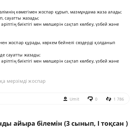
алімнің көмегімен жоспар құрып, мазмұндама жаза алады;
, сауатты жазады;
 әріптің биіктігі мен мөлшерін сақтап көлбеу, үзбей және
інен жоспар құрады, көркем бейнелі сөздерді қолданып
мде сауатты жазады;
 әріптің биіктігі мен мөлшерін сақтап көлбеу, үзбей және
қа мерзімді жоспар
Umit
0
1 786
ды айыра білемін (3 сынып, I тоқсан )