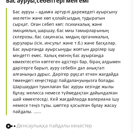
Бас ауруы,себептері мен емі
Бас ауруы – адамға әртүрлі дәрежедегі ауырсыну
әкелетін және көп қолайсыздық тудыратын
сырқат. Оған себеп көп: психикалық және
эмоциялық шаршау, бас миы тамырларының
склерозы, бас сақинасы, мидың органикалық
аурулары (ісік, инсульт және т.б.) және басқалар.
Бас ауырғанда ауырсынуды жоятын дәрілер ішу
міндетті емес. Халық емінің бас ауырғанда
көмектесетін көптеген әдістері бар, бірақ алдымен
дәрігерге барып, ауру себебін дәл анықтап
алғаныңыз дұрыс. Дәрігер рұқсат еткен жағдайда
төмендегі кеңестерді пайдалануыңызға болады.
Шаршаудан туынлаған бас ауруы кезінде жылы
бұлау, мелисса немесе түймедақтан дайындалған
шай көмектеседі. Кей жағдайларда валериана ішу
немесе теңіз тұзы, шөптер қосылған бұлау жасау
пайдалы. ......
Денсаулыққа пайдалы кеңестер