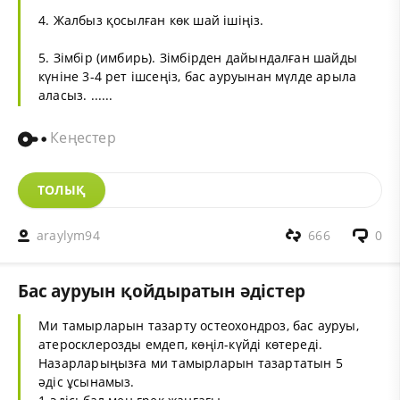
4. Жалбыз қосылған көк шай ішіңіз.
5. Зімбір (имбирь). Зімбірден дайындалған шайды
күніне 3-4 рет ішсеңіз, бас ауруынан мүлде арыла
аласыз. ......
Кеңестер
ТОЛЫҚ
araylym94
666
0
Бас ауруын қойдыратын әдістер
Ми тамырларын тазарту остеохондроз, бас ауруы,
атеросклерозды емдеп, көңіл-күйді көтереді.
Назарларыңызға ми тамырларын тазартатын 5
әдіс ұсынамыз.