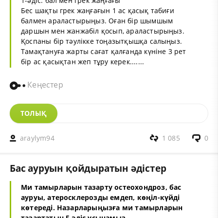
1-әдіс: бал мен грек жаңғағы
Бес шақты грек жаңғағын 1 ас қасық табиғи
балмен араластырыңыз. Оған бір шымшым
даршын мен жанжабіл қосып, араластырыңыз.
Қоспаны бір тәулікке тоңазытқышқа салыңыз.
Тамақтануға жарты сағат қалғанда күніне 3 рет
бір ас қасықтан жеп тұру керек.......
Кеңестер
ТОЛЫҚ
araylym94
1 085
0
Бас ауруын қойдыратын әдістер
Ми тамырларын тазарту остеохондроз, бас
ауруы, атеросклерозды емдеп, көңіл-күйді
көтереді. Назарларыңызға ми тамырларын
тазартатын 5 әдіс ұсынамыз.