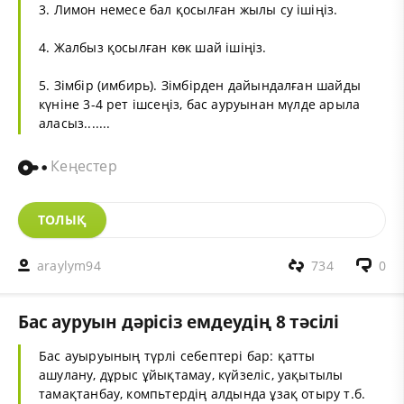
3. Лимон немесе бал қосылған жылы су ішіңіз.
4. Жалбыз қосылған көк шай ішіңіз.
5. Зімбір (имбирь). Зімбірден дайындалған шайды
күніне 3-4 рет ішсеңіз, бас ауруынан мүлде арыла
аласыз.......
Кеңестер
ТОЛЫҚ
araylym94
734
0
Бас ауруын дәрісіз емдеудің 8 тәсілі
Бас ауыруының түрлі себептері бар: қатты
ашулану, дұрыс ұйықтамау, күйзеліс, уақытылы
тамақтанбау, компьтердің алдында ұзақ отыру т.б.