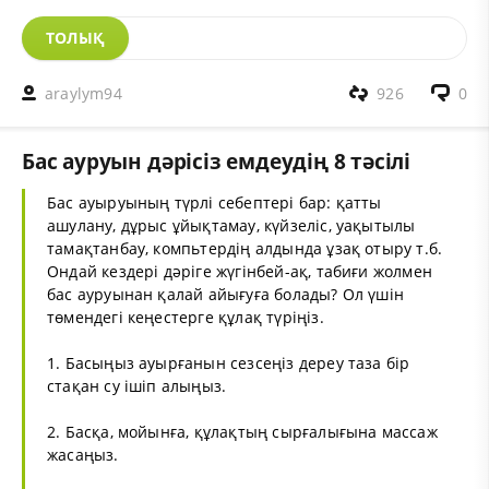
ТОЛЫҚ
araylym94
926
0
Бас ауруын дәрісіз емдеудің 8 тәсілі
Бас ауыруының түрлі себептері бар: қатты
ашулану, дұрыс ұйықтамау, күйзеліс, уақытылы
тамақтанбау, компьтердің алдында ұзақ отыру т.б.
Ондай кездері дәріге жүгінбей-ақ, табиғи жолмен
бас ауруынан қалай айығуға болады? Ол үшін
төмендегі кеңестерге құлақ түріңіз.
1. Басыңыз ауырғанын сезсеңіз дереу таза бір
стақан су ішіп алыңыз.
2. Басқа, мойынға, құлақтың сырғалығына массаж
жасаңыз.