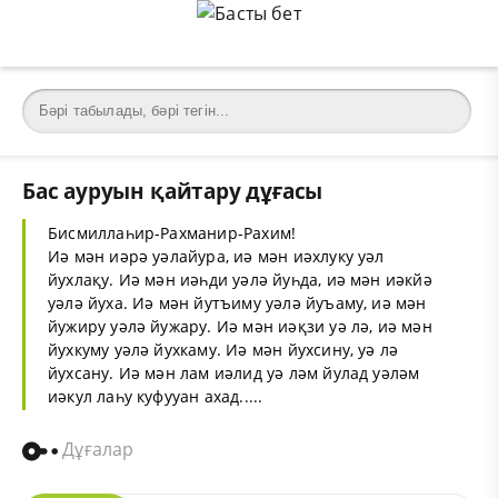
Бас ауруын қайтару дұғасы
Бисмиллаһир-Рахманир-Рахим!
Иә мән иәрә уәлайура, иә мән иәхлуку уәл
йухлақу. Иә мән иәһди уәлә йуһда, иә мән иәкйә
уәлә йуха. Иә мән йутъиму уәлә йуъаму, иә мән
йужиру уәлә йужару. Иә мән иәқзи уә лә, иә мән
йухкуму уәлә йухкаму. Иә мән йухсину, уә лә
йухсану. Иә мән лам иәлид уә ләм йулад уәләм
иәкул лаһу куфууан ахад.....
Дұғалар