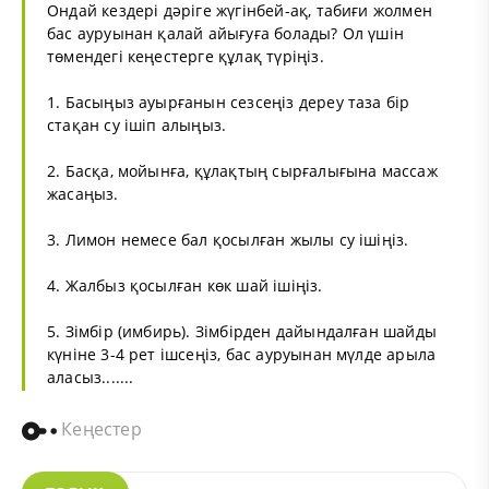
Ондай кездері дәріге жүгінбей-ақ, табиғи жолмен
бас ауруынан қалай айығуға болады? Ол үшін
төмендегі кеңестерге құлақ түріңіз.
1. Басыңыз ауырғанын сезсеңіз дереу таза бір
стақан су ішіп алыңыз.
2. Басқа, мойынға, құлақтың сырғалығына массаж
жасаңыз.
3. Лимон немесе бал қосылған жылы су ішіңіз.
4. Жалбыз қосылған көк шай ішіңіз.
5. Зімбір (имбирь). Зімбірден дайындалған шайды
күніне 3-4 рет ішсеңіз, бас ауруынан мүлде арыла
аласыз.......
Кеңестер