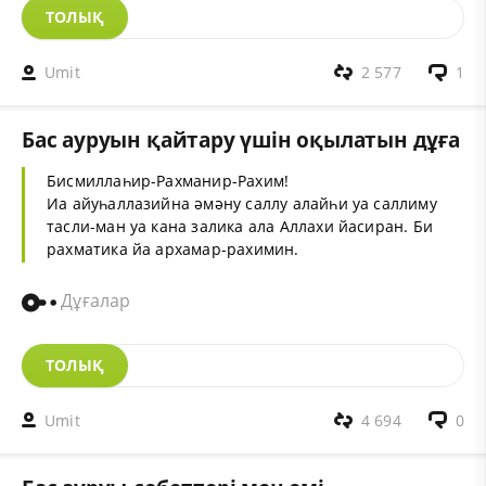
ТОЛЫҚ
Umit
2 577
1
Бас ауруын қайтару үшін оқылатын дұға
Бисмиллаһир-Рахманир-Рахим!
Иа айуһаллазийна әмәну саллу алайһи уа саллиму
тасли-ман уа кана залика ала Аллахи йасиран. Би
рахматика йа архамар-рахимин.
Дұғалар
ТОЛЫҚ
Umit
4 694
0