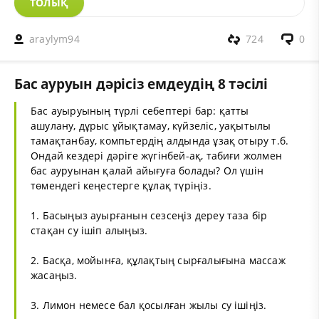
ТОЛЫҚ
araylym94
724
0
Бас ауруын дәрісіз емдеудің 8 тәсілі
Бас ауыруының түрлі себептері бар: қатты
ашулану, дұрыс ұйықтамау, күйзеліс, уақытылы
тамақтанбау, компьтердің алдында ұзақ отыру т.б.
Ондай кездері дәріге жүгінбей-ақ, табиғи жолмен
бас ауруынан қалай айығуға болады? Ол үшін
төмендегі кеңестерге құлақ түріңіз.
1. Басыңыз ауырғанын сезсеңіз дереу таза бір
стақан су ішіп алыңыз.
2. Басқа, мойынға, құлақтың сырғалығына массаж
жасаңыз.
3. Лимон немесе бал қосылған жылы су ішіңіз.