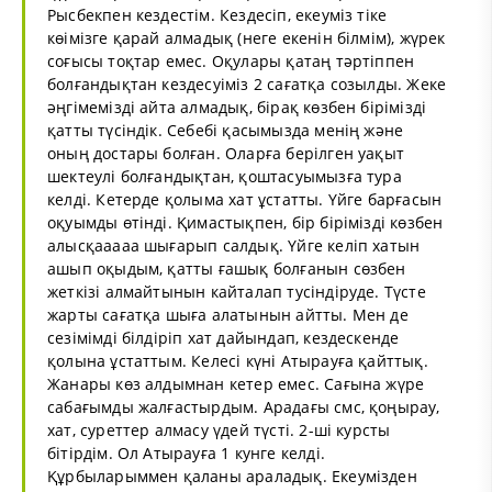
Рысбекпен кездестім. Кездесіп, екеуміз тіке
көімізге қарай алмадық (неге екенін білмім), жүрек
соғысы тоқтар емес. Оқулары қатаң тәртіппен
болғандықтан кездесуіміз 2 сағатқа созылды. Жеке
әңгімемізді айта алмадық, бірақ көзбен бірімізді
қатты түсіндік. Себебі қасымызда менің және
оның достары болған. Оларға берілген уақыт
шектеулі болғандықтан, қоштасуымызға тура
келді. Кетерде қолыма хат ұстатты. Үйге барғасын
оқуымды өтінді. Қимастықпен, бір бірімізді көзбен
алысқааааа шығарып салдық. Үйге келіп хатын
ашып оқыдым, қатты ғашық болғанын сөзбен
жеткізі алмайтынын кайталап тусіндіруде. Түсте
жарты сағатқа шыға алатынын айтты. Мен де
сезімімді білдіріп хат дайындап, кездескенде
қолына ұстаттым. Келесі күні Атырауға қайттық.
Жанары көз алдымнан кетер емес. Сағына жүре
сабағымды жалғастырдым. Арадағы смс, қоңырау,
хат, суреттер алмасу үдей түсті. 2-ші курсты
бітірдім. Ол Атырауға 1 кунге келді.
Құрбыларыммен қаланы араладық. Екеумізден