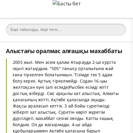
Алыстағы оралмас алғашқы махаббаты
2005 жыл. Мен асем қалам Атырауда 2-ші курста
оқып жатырдым. "505" танысу орталығына жай
ғана тіркелген болатынмын. Тізімде тек 5 адам
болу керек. Артық тіркелмейді. Содан 16-шы
желтоқсан күні (алі есімде)Рысбек есімді жігіт
достық жіберді. Смс арқылы хат алыстық. Алматы
қаласының жігіті, Ақтөбе қаласында оқыды.
Жақсы араласып кеттік. 3 ай бойы суретімізді
жіберіп хат алыстық. Суретін көріп жүрегім
дүрсілдеп, махаббат сезімі оянды. Катты ғашық
болдым. Ол да жасырмады. 4-ші айда
құрбыларыммен Ақтөбе қаласына барып