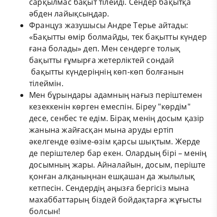
сарқылмас бақыт тілейді. Сендер бақытқа
әбден лайықсыңдар.
Француз жазушысы Андре Терье айтады:
«Бақытты өмір болмайды, тек бақытты күндер
ғана болады» деп. Мен сендерге толық
бақытты ғұмырға жетерліктей сондай
бақытты күндеріңнің көп-көп болғанын
тілеймін.
Мен бұрындары адамның нағыз періштемен
кезеккенін көрген емеспін. Біреу "көрдім"
десе, сенбес те едім. Бірақ менің досым қазір
жанына жайғасқан мына аруды ертіп
әкелгенде өзіме-өзім қарсы шықтым. Жерде
де періштелер бар екен. Олардың бірі – менің
досымның жары. Айналайын, досым, періште
қонған алқаныңнан ешқашан да жылылық
кетпесін. Сендердің аңызға бергісіз мына
махаббаттарың біздей бойдақтарға жұғысты
болсын!