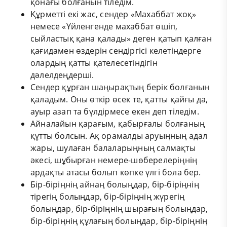
қонағы болғанын тіледім.
Құрметті екі жас, сендер «Махаббат жоқ»
немесе «Үйленгенде махаббат өшіп,
сыйластық қана қалады» деген қатып қалған
қағидамен өздерін сендіргісі келетіндерге
олардың қатты қателесетіндігін
дәлелдеңдерші.
Сендер құрған шаңырақтың берік болғанын
қаладым. Оны өткір өсек те, қатты қайғы да,
ауыр азап та бүлдірмесе екен деп тіледім.
Айналайын қарағым, қабырғалы болғаның
құтты болсын. Ақ орамалды аруыңның адал
жары, шулаған балаларыңның салмақты
әкесі, шұбырған немере-шөберелеріңнің
ардақты атасы болып көпке үлгі бола бер.
Бір-біріңнің айнаң болыңдар, бір-біріңнің
тірегің болыңдар, бір-біріңнің жүрегің
болыңдар, бір-біріңнің шырағың болыңдар,
бір-біріңнің құлағың болыңдар, бір-біріңнің