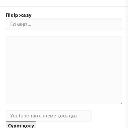
Пікір жазу
Сурет қосу