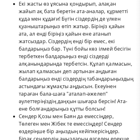
Екі жасты өз ұясына қондырып, алақан
жайып ақ бата беретін ата-аналар, құрметті
құда мен құдағи! Бүгін сіздердің де үлкен
қуаныштарыңыз өтіп жатыр. Біріңіз қайын
ата, ал енді біріңіз қайын ене атанып
жатсыздар. Сіздердің енді бір емес, екі
балдарыңыз бар. Түні бойы көз ілмей бесігін
тербеткен балдарыңыз енді сіздерді
алқанындарында тербетсін. Құлап қалмасын,
жылап қалмасын деп артынан аңдыған
балдарыңыз енді сіздердің табандарыңыздың
астындағы жұмақты аңдысын. Екеуінен
тараған бала-шаға "аталап-әжелеп"
әулеттеріңіздің даңқын шығара берсін! Ата-
ене болғандарыңыз құтты болсын!
Сендер Қозы мен Баян да емессіңдер,
Төлеген мен Жібек те емессіңдер! Сендер
өздеріңше бір аңыздың кейіпкерісіңдер.
Бірақ сендердің аңыздарың өзгеден ерекше