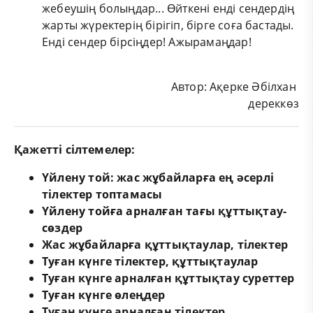
жебеушің болыңдар... Өйткені енді сендердің
жарты жүректерің бірігіп, бірге соға бастады.
Енді сендер бірсіңдер! Ажырамаңдар!
Автор: Ақерке Әбілхан
дереккөз
Қажетті сілтемелер:
Үйлену той: жас жұбайларға ең әсерлі
тілектер топтамасы
Үйлену тойға арналған тағы құттықтау-
сөздер
Жас жұбайларға құттықтаулар, тілектер
Туған күнге тілектер, құттықтаулар
Туған күнге арналған құттықтау суреттер
Туған күнге өлеңдер
Туған күнге арналған тілектер,