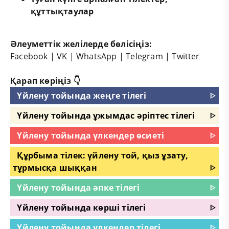
құттықтаулар
Әлеуметтік желілерде бөлісіңіз:
Facebook
|
VK
|
WhatsApp
|
Telegram
|
Twitter
Қарап көріңіз 👇
Үйлену тойында жеңге тілегі
ᐈ
Үйлену тойында ұжымдас әріптес тілегі
ᐈ
Үйлену тойында үлкендер өсиеті
ᐈ
Құрбыма тілек: үйлену той, қыз ұзату,
тұрмысқа шыққан
ᐈ
Үйлену тойында әпке тілегі
ᐈ
Үйлену тойында көрші тілегі
ᐈ
Үйлену тойында үлкендер тілегі
ᐈ