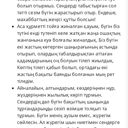
болып отырмыз. Сендерді табыстырған сол
тәтті сезім бүгін жарастырып отыр. Ендеше,
махаббаттың жеңісі құтты болсын!
Аса құрметті тойға жиналған қауым, бүгін біз
түтіні енді түтеніп келе жатқан жаңа ошақтың
жанғанына куә болғалы жиналдық. Біз бүгін
екі жастың көтерген шаңырағының астында
отырып, олардың табалдырықтан аттаған
қадамдарының оң болуын тілеп жиылдық.
Көптің тілегі қабыл болып, ортадағы екі
жастың бақыты баянды болғанын мың рет
тіледім.
Айналайын, алтындарым, көздеріңнен нұр,
жүздеріңнен жылылық көріп тұрмын.
Сендердің дәл бүгін бақыттың шыңында
тұрғандарыңды сезіп өзімше толқып та
тұрмын. Бүгін менің аузым емес, жүрегім
сөйлесін. Ал жүрегім шын ниетімен сендерге