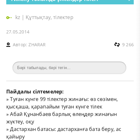
kz
|
Құттықтау, тілектер
27.05.2014
Автор:
ZHARAR
9 266
Пайдалы сілтемелер:
»
Туған күнге 99 тілектер жинағы: өз сөзімен,
қысқаша, қарапайым туған күнге тілек
»
Абай Құнанбаев барлық өлеңдер жинағын
жүктеу, оқу
»
Дастархан батасы: дастарханға бата беру, ас
қайыру