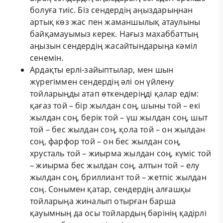
болуға тиіс. Біз сендердің аңыздарыңнан
артық көз жас пен жаманшылық атаулыны
байқамауымыз керек. Нағыз махаббаттың
аңызын сендердің жасайтындарыңа кәміл
сенемін.
Ардақты ерлі-зайыптылар, мен шын
жүрегіммен сендердің әлі он үйлену
тойларыңды атап өткендеріңді қалар едім:
қағаз той – бір жылдан соң, шыны той – екі
жылдан соң, берік той – үш жылдан соң, шыт
той – бес жылдан соң, қола той – он жылдан
соң, фарфор той – он бес жылдан соң,
хрусталь той – жиырма жылдан соң, күміс той
– жиырма бес жылдан соң, алтын той – елу
жылдан соң, бриллиант той – жетпіс жылдан
соң. Сонымен қатар, сендердің алғашқы
тойларыңа жиналып отырған барша
қауымның да осы тойлардың бәрінің қадірлі