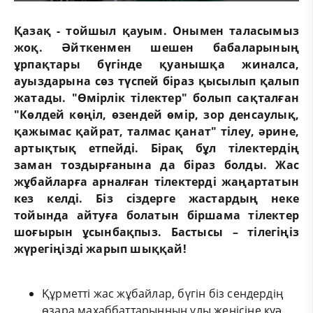
Қазақ - тойшыл қауым. Онымен таласымыз
жоқ. Әйткенмен шешен бабаларының
ұрпақтары бүгінде қуанышқа жиналса,
ауыздарына сөз түспей біраз қысылып қалып
жатады. "Өмірлік тілектер" болып сақталған
"Көлдей көңіл, өзендей өмір, зор денсаулық,
қажымас қайрат, талмас қанат" тілеу, әрине,
артықтық етпейді. Бірақ бұл тілектердің
заман тоздырғанына да біраз болды. Жас
жұбайларға арналған тілектерді жаңартатын
кез келді. Біз сіздерге жастардың неке
тойында айтуға болатын біршама тілектер
шоғырын ұсынбақпыз. Бастысы – тілегіңіз
жүрегіңізді жарып шыққай!
Құрметті жас жұбайлар, бүгін біз сендердің
өзара махаббаттарыңның ұлы жеңісіне куә