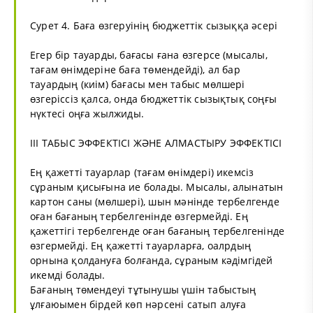
Сурет 4. Баға өзгеруінің бюджеттік сызыққа әсері
Егер бір тауарды, бағасы ғана өзгерсе (мысалы,
тағам өнімдеріне баға төмендейді), ал бар
тауардың (киім) бағасы мен табыс мөлшері
өзгеріссіз қалса, онда бюджеттік сызықтық соңғы
нүктесі оңға жылжиды.
ІІІ ТАБЫС ЭФФЕКТІСІ ЖӘНЕ АЛМАСТЫРУ ЭФФЕКТІСІ
Ең қажетті тауарлар (тағам өнімдері) икемсіз
сұраным қисығына ие болады. Мысалы, алынатын
картон саны (мөлшері), шын мәнінде тербелгенде
оған бағаның тербелгенінде өзгермейді. Ең
қажеттігі тербелгенде оған бағаның тербелгенінде
өзгермейді. Ең қажетті тауарларға, оалрдың
орнына қолдануға болғанда, сұраным кәдімгідей
икемді болады.
Бағаның төмендеуі тұтынушы үшін табыстың
ұлғаюымен бірдей көп нәрсені сатып алуға