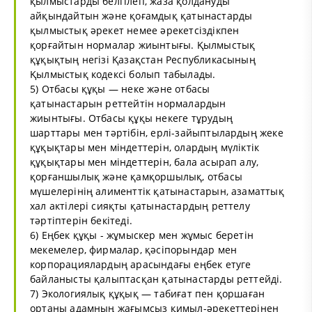
қылмыстарды белгілеп, жаза қолдануды
айқындайтын және қоғамдық қатынастарды
қылмыстық әрекет немее әрекетсіздікпен
қорғайтын нормалар жиынтығы. Қылмыстық
құқықтың негізі Қазақстан Республикасының
Қылмыстық кодексі болып табылады.
5) Отбасы құқы — неке және отбасы
қатынастарын реттейтін нормалардын
жиынтығы. Отбасы құқы некеге тұрудың
шарттары мен тәртібін, ерлі-зайыптылардың жеке
құқықтары мен міндеттерін, олардың мүліктік
құқықтары мен міндеттерін, бала асырап алу,
қорғаншылық және қамқоршылық, отбасы
мүшелерінің алименттік қатынастарын, азаматтық
хал актілері сияқты қатынастардың реттелу
тәртіптерін бекітеді.
6) Еңбек құқы - жұмыскер мен жұмыс беретін
мекемелер, фирмалар, қәсіпорындар мен
корпорациялардың арасындағы еңбек етуге
байланысты қалыптасқан қатынастарды реттейді.
7) Экологиялық құқық — табиғат пен қоршаған
ортаны адамның жағымсыз қимыл-әрекеттерінен