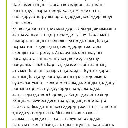
Парламенттің шығарған кесімдері - заң және
оның қаулылары кіреді. Басқа мемлекеттік
бас¬қару, атқарушы органдардың кесімдері кіруі
тиіс емес.
Екі көзқарастың қайсысы дұрыс? Біздің ойымызша
заңнама жүйесін қең көлемде түсіну Парламент
шығарған заңның беделін түсіреді, оның басқа
нормативтік құқықтық кесімдерден жоғары
екендігін әлсіретеді. Атқарушы, орындаушы
органдарға заңнаманы кең көлемде түсіну
пайдалы, себебі, барлық қызметтерін заңның
атымен байланыстырып қарайды. Бұл көзқарас
заңның басқару органдарының кесімдерімен,
бұрмалануына тікелей жол ашады. Заңды қолдану
орнына ереже, нұсқауларды пайдаланады,
заңсыздыққа жол беріледі. Кеңес дәуірі кезінде
«Заңнама жүйесі деген заңдардың және заңға
сәйкес қабылданған кесімдердің жиынтығы» деген
қағида үстемдік етті. Мысалы, сол көздегі
азаматтық кодексте сатып алушы тауардың
сапасыз екенін байқаса, оны сатушыға қайтарып,