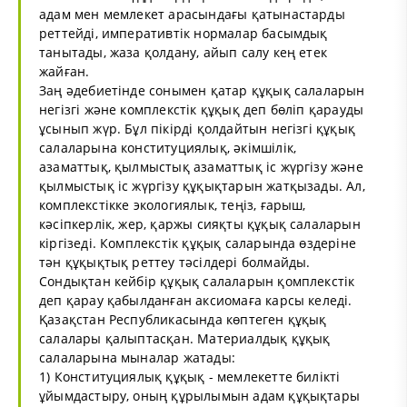
адам мен мемлекет арасындағы қатынастарды
реттейді, императивтік нормалар басымдық
танытады, жаза қолдану, айып салу кең етек
жайған.
Заң әдебиетінде сонымен қатар құқық салаларын
негізгі және комплекстік құқық деп бөліп қарауды
ұсынып жүр. Бұл пікірді қолдайтын негізгі құқық
салаларына конституциялық, әкімшілік,
азаматтық, қылмыстық азаматтық іс жүргізу және
қылмыстық іс жүргізу құқықтарын жатқызады. Ал,
комплекстікке экологиялык, теңіз, ғарыш,
кәсіпкерлік, жер, қаржы сияқты құқық салаларын
кіргізеді. Комплекстік құқық саларында өздеріне
тән құқықтық реттеу тәсілдері болмайды.
Сондықтан кейбір құқық салаларын қомплекстік
деп қарау қабылданған аксиомаға карсы келеді.
Қазақстан Республикасында көптеген құқық
салалары қалыптасқан. Материалдық құқық
салаларына мыналар жатады:
1) Конституциялық құқық - мемлекетте билікті
ұйымдастыру, оның құрылымын адам құқықтары