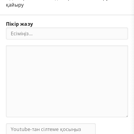
қайыру
Пікір жазу