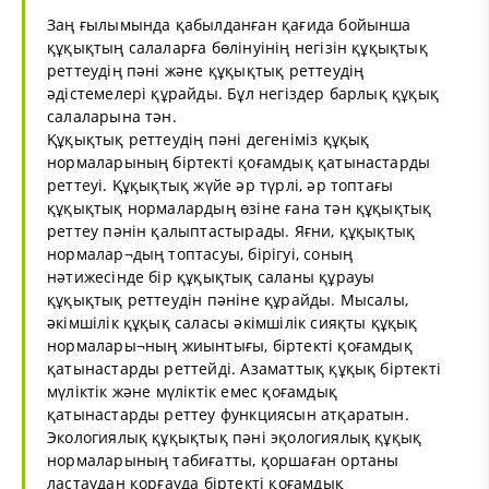
Заң ғылымында қабылданған қағида бойынша
құқықтың салаларға бөлінуінің негізін құқықтық
реттеудің пәні және құқықтық реттеудің
әдістемелері құрайды. Бұл негіздер барлық құқық
салаларына тән.
Құқықтық реттеудің пәні дегеніміз құқық
нормаларының біртекті қоғамдық қатынастарды
реттеуі. Құқықтық жүйе әр түрлі, әр топтағы
құқықтық нормалардың өзіне ғана тән құқықтық
реттеу пәнін қалыптастырады. Яғни, құқықтық
нормалар¬дың топтасуы, бірігуі, соның
нәтижесінде бір құқықтық саланы құрауы
құқықтық реттеудін пәніне құрайды. Мысалы,
әкімшілік құқық саласы әкімшілік сияқты құқық
нормалары¬ның жиынтығы, біртекті қоғамдық
қатынастарды реттейді. Азаматтық құқық біртекті
мүліктік және мүліктік емес қоғамдық
қатынастарды реттеу функциясын атқаратын.
Экологиялық құқықтық пәні эқологиялық құқық
нормаларының табиғатты, қоршаған ортаны
ластаудан қорғауда біртекті қоғамдық