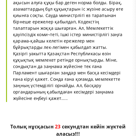
ақысын алуға құқы бар деген норма болды. Бірақ,
азаматтардың бұл құқықтарын іс жүзіне асыру өте
қиынға соқты. Сауда министрлігі өз тарапынан
бірнеше ережелер қабылдап, Кодекстің
талаптарын жоққа шығарған. Ал, Мемлекеттік
қауіпсіздік коми¬теті, Ішкі істер министірлігі заңға
қарама-қайшы келетін ережелер мен
бұйрықтарды лек-легімен қабылдап жатты.
Қазіргі уакытта Қазақстан Республикасы өзін
құқықтық мемлекет ретінде орнықтырды. Міне,
сондықтан да заңнама жүйесіне тек ғана
Парламент шығарған заңдар мен басқа кесімдері
ғана кіруі қажет. Сонда ғана қоғамда, мемлекетте
заңның үстемділігі орнайды. Ал, басқару
органдарының қабылдаған кесімдері заңнама
жүйесіне еңбеуі қажет.....
Толық нұсқасын
23
секундтан кейін жүктей
аласыз!!!