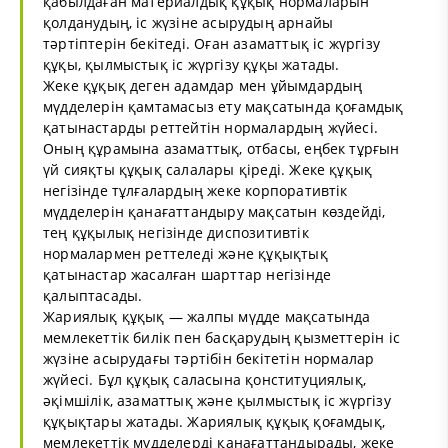
қабылдаған материалдық құқық нормаларын
қолданудың, іс жүзіне асырудың арнайы
тәртіптерін бекітеді. Оған азаматтық іс жүргізу
құқы, қылмыстық іс жүргізу құқы жатады.
Жеке құқық деген адамдар мен ұйымдардың
мүдделерін қамтамасыз ету мақсатында қоғамдық
қатынастарды реттейтін нормалардың жүйесі.
Оның құрамына азаматтық, отбасы, еңбек тұрғын
үй сияқты құқық салалары қіреді. Жеке құқық
негізінде тұлғалардың жеке корпоративтік
мүдделерін қанағаттандыру мақсатын көздейді,
тең құқылық негізінде диспозитивтік
нормалармен реттеледі және құқықтық
қатынастар жасалған шарттар негізінде
қалыптасады.
Жариялық құқық — жалпы мүдде мақсатында
мемлекеттік билік пен басқарудың қызметтерін іс
жүзіне асырудағы тәртібін бекітетін нормалар
жүйесі. Бұл құқық саласына қонституциялық,
әқімшілік, азаматтық және қылмыстық іс жүргізу
құқықтары жатады. Жариялық құқық қоғамдық,
мемлекеттік мүдделерді қанағаттандырады, жеке