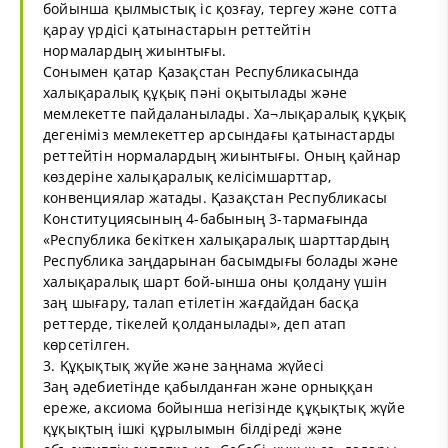
бойынша қылмыстық іс қозғау, тергеу және сотта
қарау үрдісі қатынастарын реттейтін
нормалардың жиынтығы.
Сонымен қатар Қазақстан Республикасында
халықаралық құқық пәні оқытылады және
мемлекетте пайдаланылады. Ха¬лықаралық құқық
дегеніміз мемлекеттер арсындағы қатынастарды
реттейтін нормалардың жиынтығы. Оның қайнар
көздеріне халықаралық келісімшарттар,
конвенциялар жатады. Қазақстан Республикасы
Конституциясының 4-бабының 3-тармағында
«Республика бекіткен халықаралық шарттардың
Республика заңдарынан басымдығы болады және
халықаралық шарт бой-ынша оны қолдану үшін
заң шығару, талап етілетін жағдайдан басқа
реттерде, тікелей қолданылады», деп атап
көрсетілген.
3. Құқықтық жүйе және заңнама жүйесі
Заң әдебиетінде қабылданған және орныққан
ереже, аксиома бойынша негізінде құқықтық жүйе
құқықтың ішкі құрылымын білдіреді және