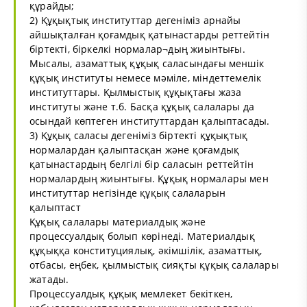
құрайды;
2) Құқықтық институттар дегеніміз арнайы
айшықталған қоғамдық қатынастарды реттейтін
біртекті, біркелкі нормалар¬дың жиынтығы.
Мысалы, азаматтық құқық саласындағы меншік
құқық институты немесе мәміле, міндеттемелік
институттары. Қылмыстық құқықтағы жаза
институты және т.б. Басқа құқық салалары да
осындай көптеген институттардан қалыптасады.
3) Құқық саласы дегеніміз біртекті құқықтық
нормалардан қалыптасқан және қоғамдық
қатынастардың белгілі бір саласын реттейтін
нормалардың жиынтығы. Құқық нормалары мен
институттар негізінде құқық салаларын
қалыптаст
Құқық салалары материалдық және
процессуалдық болып көрінеді. Материалдық
құқыққа конституциялық, әкімшілік, азаматтық,
отбасы, еңбек, қылмыстық сияқты құқық салалары
жатады.
Процессуалдық құқық мемлекет бекіткен,