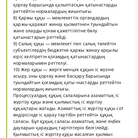
қорғау барысында қалыптасқан қатынастарды
реттейтін нормалардың жиынтығы.
8) Қаржы құқы — мемлекеттік органдардың
қаржы-қаражат жинау қызметінен туындайтын
және оларды қоғам қажеттілігіне бөлу
қатынастарын реттейді.
9) Салық құқы — мемлекет пен салық төлейтін
субъектілердің бюджетке қаржы жинау арқылы
кіріс келтіретін қоғамдық қатынастардың
нормаларымен реттелуі.
10) Жер құқы — жерге меншік құқын іс жүзіне
асыру, оны қорғау және басқару барысында
туындайтын қоғамдық қаты¬настарды реттейтін
нормалардың жиынтығы.
Процессуалдық құқық салаларына азаматтық іс
жүргізу құқы және қылмыстық іс жүргізу
құқықтары жатады. Азаматтық іс жүргізу құқы сот
өндірісінде іс қарау тәртібін реттейтін құқық
саласы. Бұл құқық саласы азаматгық және еңбек
дауларын қараудың тәртіптерін белгілейді.
Қылмыстық іс жүргізу құқы жасалған қылмыс