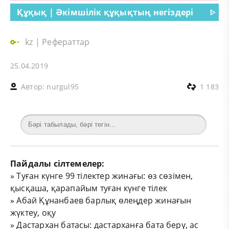
Құқық | Әкімшілік құқықтың негіздері
ᐈ
kz
|
Рефераттар
25.04.2019
Автор:
nurgul95
1 183
Пайдалы сілтемелер:
»
Туған күнге 99 тілектер жинағы: өз сөзімен,
қысқаша, қарапайым туған күнге тілек
»
Абай Құнанбаев барлық өлеңдер жинағын
жүктеу, оқу
»
Дастархан батасы: дастарханға бата беру, ас