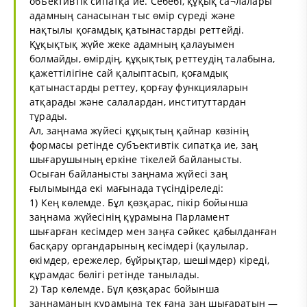
объективтік сипатқа ие. Себебі, құқық са¬лалары
адамның санасынан тыс өмір сүреді және
нақтылы қоғамдық қатынастарды реттейді.
Құқықтық жүйе жеке адамның қалауымен
болмайды, өмірдің, құқықтық реттеудің талабына,
қажеттілігіне сай қалыптасып, қоғамдық
қатынастарды реттеу, қорғау функцияларын
атқарады және салалардан, институттардан
тұрады.
Ал, заңнама жүйесі құқықтың қайнар көзінің
формасы ретінде субъективтік сипатқа ие, заң
шығарушының еркіне тікелей байланысты.
Осыған байланысты заңнама жүйесі заң
ғылымында екі мағынада түсіндіреледі:
1) Кең көлемде. Бұл қөзқарас, пікір бойынша
заңнама жүйесінің құрамына Парламент
шығарған кесімдер мен заңға сәйкес қабылданған
басқару органдарының кесімдері (қаулылар,
өкімдер, ережелер, бұйрықтар, шешімдер) кіреді,
құрамдас бөлігі ретінде танылады.
2) Тар көлемде. Бұл қөзқарас бойынша
заңнаманың құрамына тек ғана заң шығаратын —