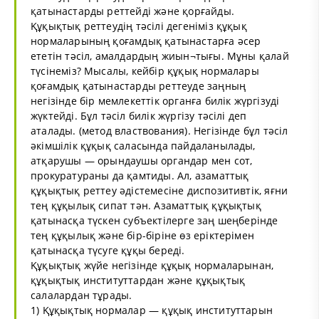
қатынастарды реттейді және қорғайды.
Құқықтық реттеудің тәсілі дегеніміз құқық
нормаларының қоғамдық қатынастарға әсер
ететін тәсіл, амалдардың жиын¬тығы. Мұны қалай
түсінеміз? Мысалы, кейбір құқық нормалары
қоғамдық қатынастарды реттеуде заңның
негізінде бір мемлекеттік органға билік жүргізуді
жүктейді. Бұл тәсіл билік жүргізу тәсілі деп
аталады. (метод властвования). Негізінде бұл тәсіл
әкімшілік құқық саласында пайдаланылады,
атқарушы — орындаушы органдар мен сот,
прокуратураны да қамтиды. Ал, азаматтық
құқықтық реттеу әдістемесіне диспозитивтік, яғни
тең құқылық сипат тән. Азаматтық құқықтық
қатынасқа түскен субъектілерге заң шеңберінде
тең құқылық және бір-біріне өз еріктерімен
қатынасқа түсуге құқы береді.
Құқықтық жүйе негізінде құқық нормаларынан,
құқықтық институттардан және құқықтық
салалардан тұрады.
1) Құқықтық нормалар — құқық институттарын