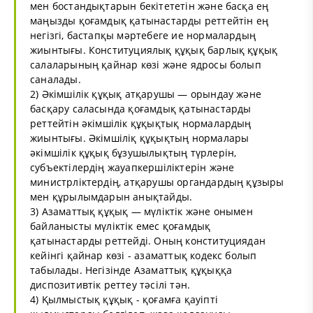
мен бостандықтарын бекітететін және басқа ең
маңызды қоғамдық қатынастарды реттейтін ең
негізгі, бастапқы мәртебеге ие нормалардың
жиынтығы. Конституциялық құқық барлық құқық
салаларының қайнар көзі және ядросы болып
саналады.
2) Әкімшілік құқық атқарушы — орындау және
басқару саласында қоғамдық қатынастарды
реттейтін әкімшілік құқықтық нормалардың
жиынтығы. Әкімшіліқ құқықтың нормалары
әкімшілік құқық бұзушылықтың түрлерін,
субъектілердің жауапкершіліктерін және
министрліктердің, атқарушы органдардың құзыры
мен құрылымдарын анықтайды.
3) Азаматтық құқық — мүліктік және онымен
байланысты мүліктік емес қоғамдық
қатынастарды реттейді. Оның конституциядан
кейінгі қайнар көзі - азаматтық кодекс болып
табылады. Негізінде Азаматтық құқыққа
диспозитивтік реттеу тәсілі тән.
4) Қылмыстық құқық - қоғамға қауіпті