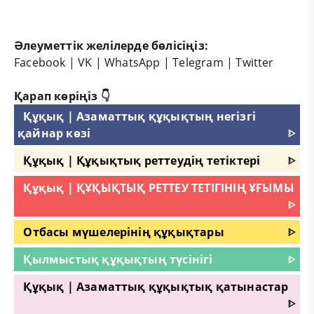
Әлеуметтік желілерде бөлісіңіз:
Facebook
|
VK
|
WhatsApp
|
Telegram
|
Twitter
Қарап көріңіз 👇
Құқық | Азаматтық құқықтың негізгі
қайнар көзі
ᐈ
Құқық | Құқықтық реттеудің тетіктері
ᐈ
Құқық | ҚҰҚЫҚТЫҚ РЕТТЕУ ТЕТІГІНІҢ ҰҒЫМЫ
ᐈ
Отбасы мүшелерінің құқықтары
ᐈ
Қылмыстық құқықтың түсінігі
ᐈ
Құқық | Азаматтық құқықтық қатынастар
ᐈ