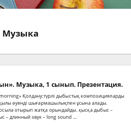
Музыка
н». Музыка, 1 сынып. Презентация.
morning» Қолдану:түрлі дыбыстық композицияларды
рқылы әуенді шығармашылықпен ұсына алады.
сыла отырып жатқа орындайды. қысқа дыбыс –
с – длинный звук – long sound ...