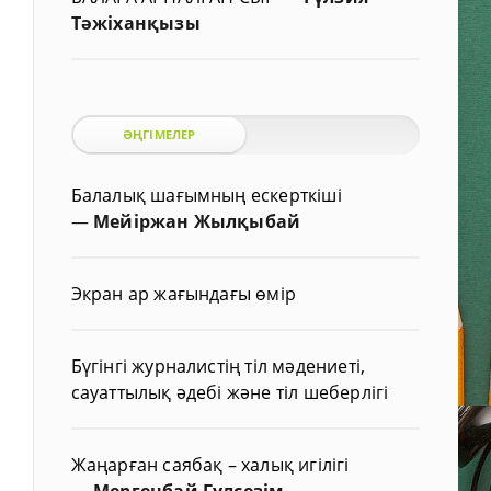
Тәжіханқызы
ӘҢГІМЕЛЕР
Балалық шағымның ескерткіші
—
Мейіржан Жылқыбай
Экран ар жағындағы өмір
Бүгінгі журналистің тіл мәдениеті,
сауаттылық әдебі және тіл шеберлігі
Жаңарған саябақ – халық игілігі
—
Мергенбай Гүлсезім