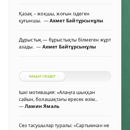
Қазақ – жоқшы, жоғын іздеген
қуғыншы.
—
Ахмет Байтұрсынұлы
Дұрыстық — бұрыстықты білмеген жұрт
азады.
—
Ахмет Байтұрсынұлы
НАҚЫЛ СӨЗДЕР
Ішкі мотивация: «Алаңға шыққан
сайын, болашақтағы ересек өзім..
—
Ламин Ямаль
Сөз тасушылар туралы: «Сартымнан не