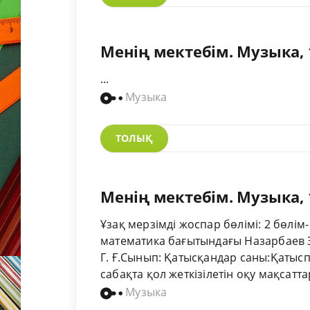
Менің мектебім. Музыка, 
...
Музыка
ТОЛЫҚ
Менің мектебім. Музыка, 
Ұзақ мерзімді жоспар бөлімі: 2 бөлі
математика бағытындағы Назарбаев Зи
Г. Ғ.Сынып: Қатысқандар саны:Қаты
сабақта қол жеткізілетін оқу мақсаттары
Музыка