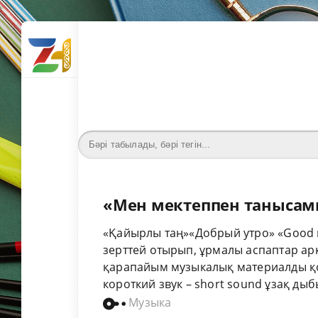
«Мен мектеппен танысамы
«Қайырлы таң»«Добрый утро» «Good 
зерттей отырып, ұрмалы аспаптар а
қарапайым музыкалық материалды қо
короткий звук – short sound ұзақ дыбы
Музыка