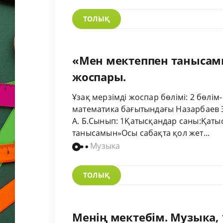
ТОЛЫҚ
«Мен мектеппен танысамы
жоспары.
Ұзақ мерзімді жоспар бөлімі: 2 бөлі
математика бағытындағы Назарбаев Зи
А. Б.Сынып: 1Қатысқандар саны:Қат
танысамын»Осы сабақта қол жет...
Музыка
ТОЛЫҚ
Менің мектебім. Музыка, 