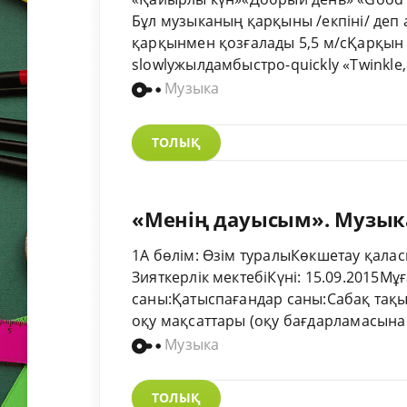
Бұл музыканың қарқыны /екпіні/ деп 
қарқынмен қозғалады 5,5 м/сҚарқын 
slowlyжылдамбыстро-quickly «Twinkle, Tw
Музыка
ТОЛЫҚ
«Менің дауысым». Музыка
1А бөлім: Өзім туралыКөкшетау қала
Зияткерлік мектебіКүні: 15.09.2015Мұ
саны:Қатыспағандар саны:Сабақ тақы
оқу мақсаттары (оқу бағдарламасына с
Музыка
ТОЛЫҚ