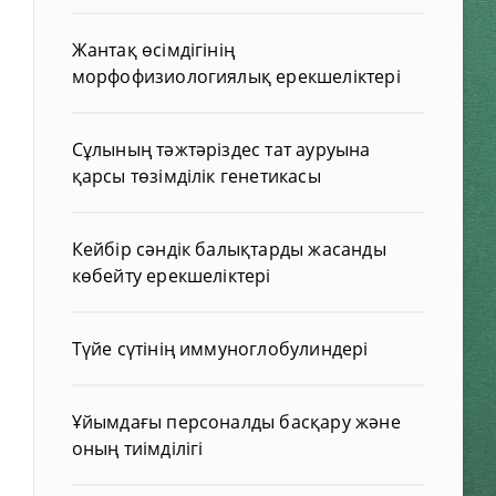
Жантақ өсімдігінің
морфофизиологиялық ерекшеліктері
Сұлының тәжтәріздес тат ауруына
қарсы төзімділік генетикасы
Кейбір сәндік балықтарды жасанды
көбейту ерекшеліктері
Түйе сүтінің иммуноглобулиндері
Ұйымдағы персоналды басқару және
оның тиімділігі