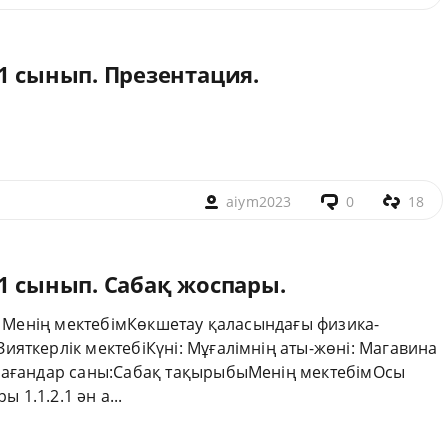
1 сынып. Презентация.
aiym2023
0
18
1 сынып. Сабақ жоспары.
м- Менің мектебімКөкшетау қаласындағы физика-
яткерлік мектебіКүні: Мұғалімнің аты-жөні: Магавина
спағандар саны:Сабақ тақырыбыМенің мектебімОсы
 1.1.2.1 ән а...