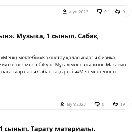
aiym2023
0
9
н». Музыка, 1 сынып. Сабақ
м- «Менің мектебім»Көкшетау қаласындағы физика-
яткерлік мектебіКүні: Мұғалімнің аты-жөні: Магавин
ыспағандар саны:Сабақ тақырыбы«Мен мектеппен
aiym2023
0
19
1 сынып. Тарату материалы.