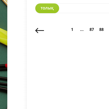
ТОЛЫҚ
1
...
87
88