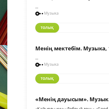
...
Музыка
ТОЛЫҚ
Менің мектебім. Музыка,
...
Музыка
ТОЛЫҚ
«Менің дауысым». Музыка
«Қайырлы күн»«Добрый день» «Good 