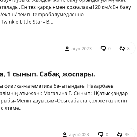
аталады. Ең тез қарқынмен қозғалады120 км/сЕң баяу
/екпін/ темп- tempoбаяумедленно-
inkle Little Star» В...
aiym2023
0
8
, 1 сынып. Сабақ жоспары.
сы физика-математика бағытындағы Назарбаев
ғалімнің аты-жөні: Магавина Г. Сынып: 1Қатысқандар
рыбы«Менің дауысым»Осы сабақта қол жеткізілетін
ілтеме...
aiym2023
0
35