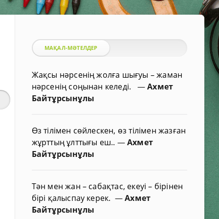
МАҚАЛ-МӘТЕЛДЕР
Жақсы нәрсенің жолға шығуы – жаман
нәрсенің соңынан келеді.
—
Ахмет
Байтұрсынұлы
Өз тілімен сөйлескен, өз тілімен жазған
жұрттың ұлттығы еш..
—
Ахмет
Байтұрсынұлы
Тән мен жан – сабақтас, екеуі – бірінен
бірі қалыспау керек.
—
Ахмет
Байтұрсынұлы