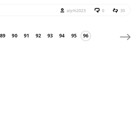
aiym2023
0
30
89
90
91
92
93
94
95
96