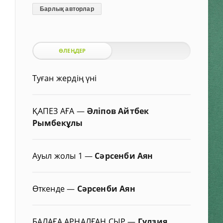
Барлық авторлар
ӨЛЕҢДЕР
Туған жердің үні
ҚАПЕЗ АҒА
—
Әліпов Айтбек
Рымбекұлы
Ауыл жолы 1
—
Сәрсенби Аян
Өткенде
—
Сәрсенби Аян
БАЛАҒА АРНАЛҒАН СЫР
—
Гүлзия