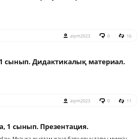
aiym2023
0
16
 1 сынып. Дидактикалық материал.
aiym2023
0
11
, 1 сынып. Презентация.
day» Музыка жылдам және баяу орындалуы мүмкін.