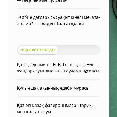
Тәрбие дағдарысы: уақыт кінәлі ме, ата-
ана ма?
—
Гүлден Талғатқызы
СОҢҒЫ ҚОСЫЛҒАНДАР
Қазақ әдебиеті | Н. В. Гогольдің «Өлі
жандар» туындысының аудама нұсқасы
Құлыншақ ақынның әдеби мұрасы
Қазіргі қазақ фалеронимдері: тарихы
мен қалыптасуы