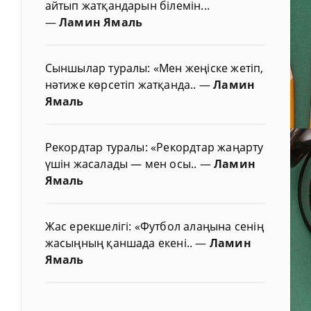
айтып жатқандарын білемін...
—
Ламин Ямаль
Сыншылар туралы: «Мен жеңіске жетіп,
нәтиже көрсетіп жатқанда..
—
Ламин
Ямаль
Рекордтар туралы: «Рекордтар жаңарту
үшін жасалады — мен осы..
—
Ламин
Ямаль
Жас ерекшелігі: «Футбол алаңына сенің
жасыңның қаншада екені..
—
Ламин
Ямаль