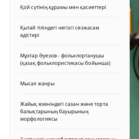
Қой сүтінің құрамы мен қасиеттері
Қытай тіліндегі негізгі сөзжасам
әдістері
Мұхтар Әуезов - фольклортанушы
(қазақ фольклористикасы бойынша)
Мысал жанры
Жайық өзеніндегі сазан және торта
балықтарының бауырының
морфологиясы